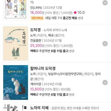
역)
린(LINN)
|
2024년 12월
18,000
10.0
원 (10% 할인 / 1,000원)
내일 아침 7시
출근전 배송
양탄자배송
변경
도덕경
- 노자와 부처의 노래
노자
(지은이),
혜공
(옮긴이)
천을출판
|
2024년 07월
25,200
원 (10% 할인 / 1,400원)
택배
로 주문하면
8월 11일 출고
변경
할머니의 도덕경
노자
(지은이),
빛살무늬(우리말한자연구회)
(엮은이),
장의
균
(옮긴이)
개마서원
|
2024년 05월
10,800
원 (10% 할인 / 600원)
택배
로 주문하면
8월 11일 출고
변경
노자의 지혜
- 원문에 맞는 경전 사례를 수록한 최초의