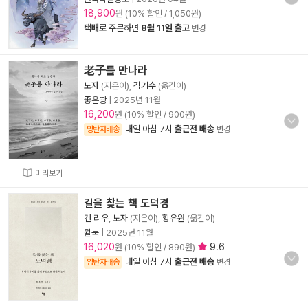
18,900
원 (10% 할인 / 1,050원)
택배
로 주문하면
8월 11일 출고
변경
老子를 만나라
노자
(지은이),
김기수
(옮긴이)
좋은땅
|
2025년 11월
16,200
원 (10% 할인 / 900원)
내일 아침 7시
출근전 배송
양탄자배송
변경
미리보기
길을 찾는 책 도덕경
켄 리우
,
노자
(지은이),
황유원
(옮긴이)
윌북
|
2025년 11월
16,020
9.6
원 (10% 할인 / 890원)
내일 아침 7시
출근전 배송
양탄자배송
변경