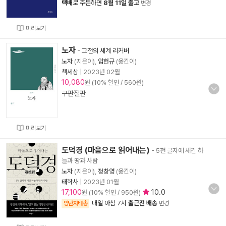
택배
로 주문하면
8월 11일 출고
변경
미리보기
노자
-
고전의 세계 리커버
노자
(지은이),
임헌규
(옮긴이)
책세상
|
2023년 02월
10,080
원 (10% 할인 / 560원)
구판절판
미리보기
도덕경 (마음으로 읽어내는)
- 5천 글자에 새긴 하
늘과 땅과 사람
노자
(지은이),
정창영
(옮긴이)
태학사
|
2023년 01월
17,100
10.0
원 (10% 할인 / 950원)
내일 아침 7시
출근전 배송
양탄자배송
변경