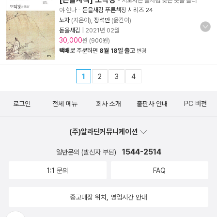
- 지도자는 물처럼 낮은 곳을 흘러
야 한다
-
돋을새김 푸른책장 시리즈 24
노자
(지은이),
장석만
(옮긴이)
돋을새김
|
2021년 02월
30,000
원 (900원)
택배
로 주문하면
8월 18일 출고
변경
1
2
3
4
로그인
전체 메뉴
회사 소개
출판사 안내
PC 버전
(주)알라딘커뮤니케이션
1544-2514
일반문의 (발신자 부담)
1:1 문의
FAQ
중고매장 위치, 영업시간 안내
뒤로가