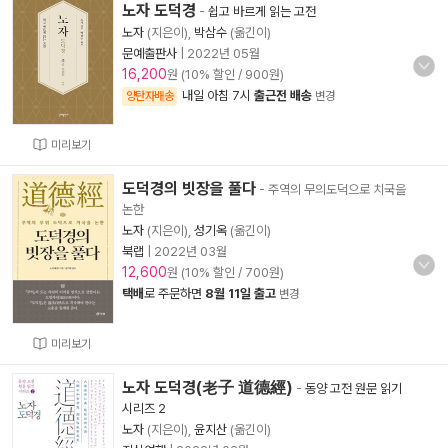
노자 도덕경
-
쉽고 바르게 읽는 고전
노자
(지은이),
박삼수
(옮긴이)
문예출판사
|
2022년 05월
16,200
원 (10% 할인 / 900원)
내일 아침 7시
출근전 배송
양탄자배송
변경
미리보기
도덕경의 빗장을 풀다
- 주역의 무의도덕으로 치국을
논한
노자
(지은이),
성기옥
(옮긴이)
북랩
|
2022년 03월
12,600
원 (10% 할인 / 700원)
택배
로 주문하면
8월 11일 출고
변경
미리보기
노자 도덕경(老子 道德經)
-
동양 고전 원문 읽기
시리즈 2
노자
(지은이),
윤지산
(옮긴이)