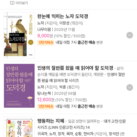
미리보기
한눈에 익히는 노자 도덕경
노자
(지은이),
이창성
(엮은이)
나무의꿈
|
2025년 11월
9,000
원 (10% 할인 / 500원)
내일 아침 7시
출근전 배송
양탄자배송
변경
인생의 절반쯤 왔을 때 읽어야 할 도덕경
- 삶의
순리를 깨달을 때면 도덕경이 들린다, 개정판
-
인생의 절반
쯤 왔을 때 읽어야 할 시리즈
노자
(지은이),
박훈
(옮긴이)
탐나는책
|
2025년 06월
12,600
원 (10% 할인 / 700원)
내일 아침 7시
출근전 배송
양탄자배송
변경
행동하는 지혜
- 일곱 성현이 알려주는
-
대가 고전·인문
시리즈 (LINN 인문고전 시리즈) 14
귀곡자
,
노자
,
장자
,
묵자
,
순황
,
한비자
(지은이),
장석만
(편