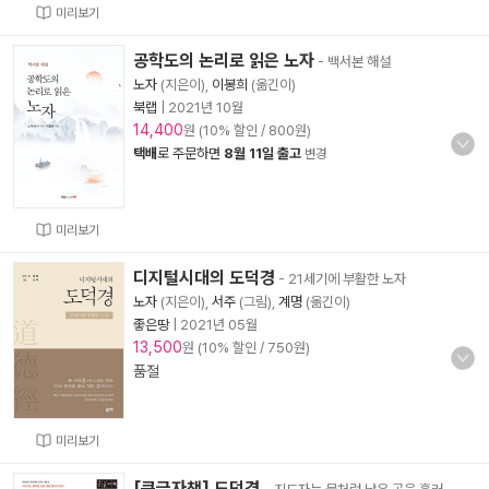
미리보기
공학도의 논리로 읽은 노자
- 백서본 해설
노자
(지은이),
이봉희
(옮긴이)
북랩
|
2021년 10월
14,400
원 (10% 할인 / 800원)
택배
로 주문하면
8월 11일 출고
변경
미리보기
디지털시대의 도덕경
- 21세기에 부활한 노자
노자
(지은이),
서주
(그림),
계명
(옮긴이)
좋은땅
|
2021년 05월
13,500
원 (10% 할인 / 750원)
품절
미리보기
[큰글자책] 도덕경