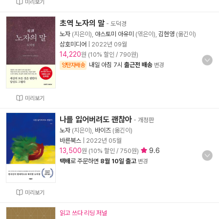
미리보기
초역 노자의 말
- 도덕경
노자
(지은이),
야스토미 아유미
(엮은이),
김현영
(옮긴이)
삼호미디어
|
2022년 09월
14,220
원 (10% 할인 / 790원)
내일 아침 7시
출근전 배송
양탄자배송
변경
미리보기
나를 잃어버려도 괜찮아
- 개정판
노자
(지은이),
바이즈
(옮긴이)
바른북스
|
2022년 05월
13,500
9.6
원 (10% 할인 / 750원)
택배
로 주문하면
8월 10일 출고
변경
미리보기
읽고 쓰다 리딩 저널