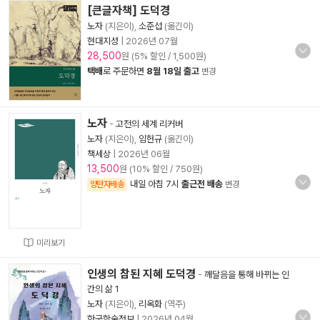
[큰글자책] 도덕경
노자
(지은이),
소준섭
(옮긴이)
현대지성
|
2026년 07월
28,500
원 (5% 할인 / 1,500원)
택배
로 주문하면
8월 18일 출고
변경
노자
-
고전의 세계 리커버
노자
(지은이),
임헌규
(옮긴이)
책세상
|
2026년 06월
13,500
원 (10% 할인 / 750원)
내일 아침 7시
출근전 배송
양탄자배송
변경
미리보기
인생의 참된 지혜 도덕경
-
깨달음을 통해 바뀌는 인
간의 삶 1
노자
(지은이),
리옥화
(역주)
한국학술정보
|
2026년 04월