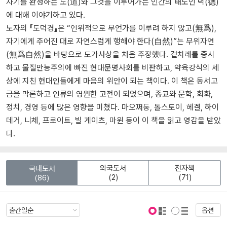
자기를 완성하는 도(道)와 그것을 이루어가는 인간의 태도인 덕(德)
에 대해 이야기하고 있다.
노자의 『도덕경』은 “인위적으로 무언가를 이루려 하지 않고(無爲),
자기에게 주어진 대로 자연스럽게 행해야 한다(自然)”는 무위자연
(無爲自然)을 바탕으로 도가사상을 처음 주장했다. 겉치레를 중시
하고 물질만능주의에 빠진 현대문명사회를 비판하고, 약육강식의 세
상에 지친 현대인들에게 마음의 위안이 되는 책이다. 이 책은 동서고
금을 막론하고 인류의 영원한 고전이 되었으며, 종교와 문학, 회화,
정치, 경영 등에 많은 영향을 미쳤다. 마오쩌둥, 톨스토이, 헤겔, 하이
데거, 니체, 프로이트, 빌 게이츠, 마윈 등이 이 책을 읽고 영감을 받았
다.
외국도서
전자책
국내도서
(2)
(71)
(86)
옵션
표지 보기
표지 안보기