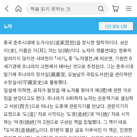
노자
신간 알림 신청
중국 춘추시대에 도가사상(道家思想)을 창시한 철학자이다. 성은
이(李), 이름은 이(耳), 자는 담(聃)이다. 노자의 생몰연대는 정확히
알려지지 않지만 사마천의 『사기』 중 「노자열전」에 따르면, 기원전 6
세기경에 초나라의 고현에서 태어난 것으로 추정된다. 그는 춘추시대
말기에 주나라의 장서실(藏書室, 오늘날의 국립도서관)을 관리하던
수장실사(守藏室史)로 활동했다.
일설에 의하면, 공자가 젊었을 때 노자를 찾아가 예(禮)에 관한 가르
침을 받았다고도 한다. 주나라가 쇠퇴하자 노자는 은둔하기로 결심하
고 서방(西方)으로 떠나는 도중에 관문지기를 만났다. 관문지기의
요청으로 ‘도(道)’ 자로 시작되는 ‘도경(道經)’과 ‘덕(德)’ 자로 시작
하는 ‘덕경(德經)’의 2권으로 구성된 책을 집필했다. 그 책이 바로
『도덕경(道德經)』이다. 81편의 짧은 글로 이루어진 이 책은, 진정한