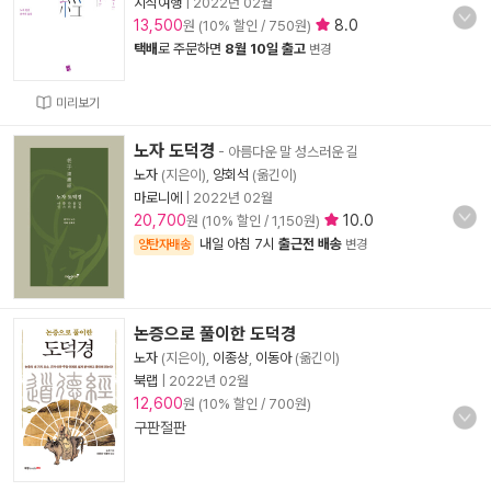
지식여행
|
2022년 02월
13,500
8.0
원 (10% 할인 / 750원)
택배
로 주문하면
8월 10일 출고
변경
미리보기
노자 도덕경
- 아름다운 말 성스러운 길
노자
(지은이),
양회석
(옮긴이)
마로니에
|
2022년 02월
20,700
10.0
원 (10% 할인 / 1,150원)
내일 아침 7시
출근전 배송
양탄자배송
변경
논증으로 풀이한 도덕경
노자
(지은이),
이종상
,
이동아
(옮긴이)
북랩
|
2022년 02월
12,600
원 (10% 할인 / 700원)
구판절판