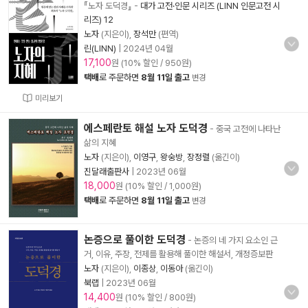
『노자 도덕경』
-
대가 고전·인문 시리즈 (LINN 인문고전 시
리즈) 12
노자
(지은이),
장석만
(편역)
린(LINN)
|
2024년 04월
17,100
원 (10% 할인 / 950원)
택배
로 주문하면
8월 11일 출고
변경
미리보기
에스페란토 해설 노자 도덕경
- 중국 고전에 나타난
삶의 지혜
노자
(지은이),
이영구
,
왕숭방
,
장정렬
(옮긴이)
진달래출판사
|
2023년 06월
18,000
원 (10% 할인 / 1,000원)
택배
로 주문하면
8월 11일 출고
변경
논증으로 풀이한 도덕경
- 논증의 네 가지 요소인 근
거, 이유, 주장, 전제를 활용해 풀이한 해설서, 개정증보판
노자
(지은이),
이종상
,
이동아
(옮긴이)
북랩
|
2023년 06월
14,400
원 (10% 할인 / 800원)