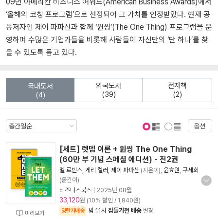
09년 아메리칸 비즈니스 어워드(American Business Awards)에서
‘올해의 코칭 프로그램’으로 선정되어 그 가치를 인정받았다. 현재 공
동저자인 제이 파파산과 함께 ‘원씽’(The One Thing) 프로그램을 운
영하며 수많은 기업가들을 비롯해 사람들이 자신만의 ‘단 하나’를 찾
을 수 있도록 돕고 있다.
외국도서
전자책
국내도서
(39)
(2)
(4)
옵션
표지 보기
표지 안보기
[세트] 렛뎀 이론 + 원씽 The One Thing
(60만 부 기념 스페셜 에디션) - 전2권
멜 로빈스
,
게리 켈러
,
제이 파파산
(지은이),
윤효원
,
구세희
(옮긴이)
비즈니스북스
|
2025년 08월
33,120
원 (10% 할인 / 1,840원)
밤 11시
잠들기전 배송
양탄자배송
변경
미리보기