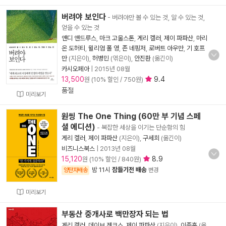
버려야 보인다
- 버려야만 볼 수 있는 것, 알 수 있는 것,
얻을 수 있는 것
앤디 앤드루스
,
마크 고울스톤
,
게리 켈러
,
제이 파파산
,
마리
온 도허티
,
윌리엄 폴 영
,
존 네핑저
,
로버트 아우만
,
기 호프
만
(지은이),
허병민
(엮은이),
안진환
(옮긴이)
카시오페아
|
2015년 08월
13,500
9.4
원 (10% 할인 / 750원)
품절
미리보기
원씽 The One Thing (60만 부 기념 스페
셜 에디션)
- 복잡한 세상을 이기는 단순함의 힘
게리 켈러
,
제이 파파산
(지은이),
구세희
(옮긴이)
비즈니스북스
|
2013년 08월
15,120
8.9
원 (10% 할인 / 840원)
밤 11시
잠들기전 배송
양탄자배송
변경
미리보기
부동산 중개사로 백만장자 되는 법
게리 켈러
,
데이브 젠크스
,
제이 파파산
(지은이),
이종훈
(옮