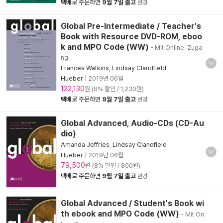
택배
로 주문하면
9월 7일 출고
변경
Global Pre-Intermediate / Teacher's
Book with Resource DVD-ROM, eboo
k and MPO Code (WW)
- Mit Online-Zuga
ng
Frances Watkins
,
Lindsay Clandfield
Hueber
|
2019년 06월
122,130
원 (8% 할인 / 1,230원)
택배
로 주문하면
9월 7일 출고
변경
Global Advanced, Audio-CDs (CD-Au
dio)
Amanda Jeffries
,
Lindsay Clandfield
Hueber
|
2019년 06월
79,500
원 (8% 할인 / 800원)
택배
로 주문하면
9월 7일 출고
변경
Global Advanced / Student's Book wi
th ebook and MPO Code (WW)
- Mit On