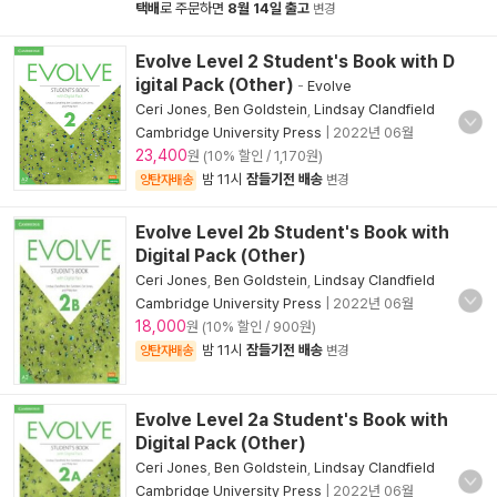
택배
로 주문하면
8월 14일 출고
변경
Evolve Level 2 Student's Book with D
igital Pack (Other)
-
Evolve
Ceri Jones
,
Ben Goldstein
,
Lindsay Clandfield
Cambridge University Press
|
2022년 06월
23,400
원 (10% 할인 / 1,170원)
밤 11시
잠들기전 배송
양탄자배송
변경
Evolve Level 2b Student's Book with
Digital Pack (Other)
Ceri Jones
,
Ben Goldstein
,
Lindsay Clandfield
Cambridge University Press
|
2022년 06월
18,000
원 (10% 할인 / 900원)
밤 11시
잠들기전 배송
양탄자배송
변경
Evolve Level 2a Student's Book with
Digital Pack (Other)
Ceri Jones
,
Ben Goldstein
,
Lindsay Clandfield
Cambridge University Press
|
2022년 06월