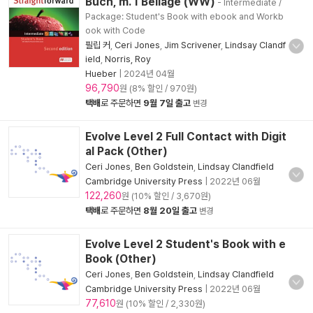
Buch, m. 1 Beilage (WW)
- Intermediate /
Package: Student's Book with ebook and Workb
ook with Code
필립 커
,
Ceri Jones
,
Jim Scrivener
,
Lindsay Clandf
ield
,
Norris, Roy
Hueber
|
2024년 04월
96,790
원 (8% 할인 / 970원)
택배
로 주문하면
9월 7일 출고
변경
Evolve Level 2 Full Contact with Digit
al Pack (Other)
Ceri Jones
,
Ben Goldstein
,
Lindsay Clandfield
Cambridge University Press
|
2022년 06월
122,260
원 (10% 할인 / 3,670원)
택배
로 주문하면
8월 20일 출고
변경
Evolve Level 2 Student's Book with e
Book (Other)
Ceri Jones
,
Ben Goldstein
,
Lindsay Clandfield
Cambridge University Press
|
2022년 06월
77,610
원 (10% 할인 / 2,330원)