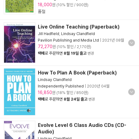
18,000
원 (10% 할인 / 900원)
품절
Live Online Teaching (Paperback)
Jill Hadfield
,
Lindsay Clandfield
Pavilion Publishing and Media Ltd
|
2021년 08월
72,270
원 (10% 할인 / 2,170원)
택배
로 주문하면
8월 19일 출고
변경
How To Plan A Book (Paperback)
Lindsay Clandfield
Independently Published
|
2020년 04월
16,850
원 (18% 할인 / 850원)
택배
로 주문하면
8월 24일 출고
변경
Evolve Level 6 Class Audio CDs (CD-
Audio)
Lindsay Clandfield