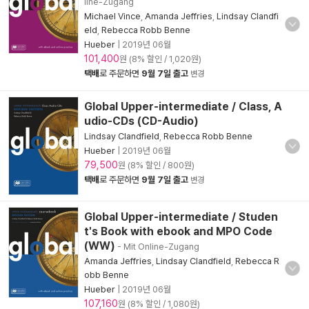
line-Zugang
Michael Vince
,
Amanda Jeffries
,
Lindsay Clandfi
eld
,
Rebecca Robb Benne
Hueber
|
2019년 06월
101,400
원 (8% 할인 / 1,020원)
택배
로 주문하면
9월 7일 출고
변경
Global Upper-intermediate / Class, A
udio-CDs (CD-Audio)
Lindsay Clandfield
,
Rebecca Robb Benne
Hueber
|
2019년 06월
79,500
원 (8% 할인 / 800원)
택배
로 주문하면
9월 7일 출고
변경
Global Upper-intermediate / Studen
t's Book with ebook and MPO Code
(WW)
- Mit Online-Zugang
Amanda Jeffries
,
Lindsay Clandfield
,
Rebecca R
obb Benne
Hueber
|
2019년 06월
107,160
원 (8% 할인 / 1,080원)