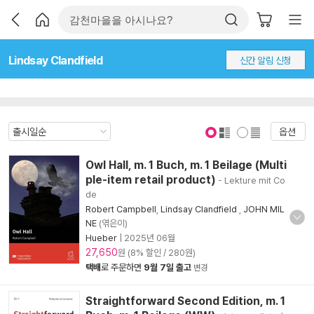
Lindsay Clandfield
신간 알림 신청
옵션
표지 보기
표지 안보기
Owl Hall, m. 1 Buch, m. 1 Beilage (Multi
ple-item retail product)
- Lekture mit Co
de
Robert Campbell
,
Lindsay Clandfield
,
JOHN MIL
NE
(엮은이)
Hueber
|
2025년 06월
27,650
원 (8% 할인 / 280원)
택배
로 주문하면
9월 7일 출고
변경
Straightforward Second Edition, m. 1