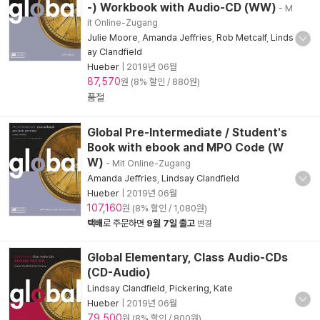
-) Workbook with Audio-CD (WW)
- M
it Online-Zugang
Julie Moore
,
Amanda Jeffries
,
Rob Metcalf
,
Linds
ay Clandfield
Hueber
|
2019년 06월
87,570
원 (8% 할인 / 880원)
품절
Global Pre-Intermediate / Student's
Book with ebook and MPO Code (W
W)
- Mit Online-Zugang
Amanda Jeffries
,
Lindsay Clandfield
Hueber
|
2019년 06월
107,160
원 (8% 할인 / 1,080원)
택배
로 주문하면
9월 7일 출고
변경
Global Elementary, Class Audio-CDs
(CD-Audio)
Lindsay Clandfield
,
Pickering, Kate
Hueber
|
2019년 06월
79,500
원 (8% 할인 / 800원)