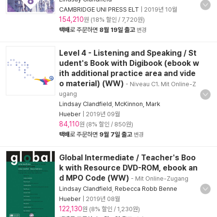
CAMBRIDGE UNI PRESS ELT
|
2019년 10월
154,210
원 (18% 할인 / 7,720원)
택배
로 주문하면
8월 19일 출고
변경
Level 4 - Listening and Speaking / St
udent's Book with Digibook (ebook w
ith additional practice area and vide
o material) (WW)
- Niveau C1. Mit Online-Z
ugang
Lindsay Clandfield
,
McKinnon, Mark
Hueber
|
2019년 09월
84,110
원 (8% 할인 / 850원)
택배
로 주문하면
9월 7일 출고
변경
Global Intermediate / Teacher's Boo
k with Resource DVD-ROM, ebook an
d MPO Code (WW)
- Mit Online-Zugang
Lindsay Clandfield
,
Rebecca Robb Benne
Hueber
|
2019년 08월
122,130
원 (8% 할인 / 1,230원)