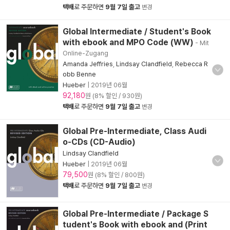
택배
로 주문하면
9월 7일 출고
변경
Global Intermediate / Student's Book
with ebook and MPO Code (WW)
- Mit
Online-Zugang
Amanda Jeffries
,
Lindsay Clandfield
,
Rebecca R
obb Benne
Hueber
|
2019년 06월
92,180
원 (8% 할인 / 930원)
택배
로 주문하면
9월 7일 출고
변경
Global Pre-Intermediate, Class Audi
o-CDs (CD-Audio)
Lindsay Clandfield
Hueber
|
2019년 06월
79,500
원 (8% 할인 / 800원)
택배
로 주문하면
9월 7일 출고
변경
Global Pre-Intermediate / Package S
tudent's Book with ebook and (Print