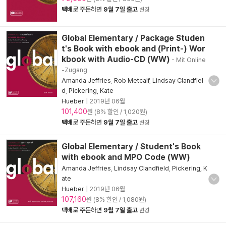
택배
로 주문하면
9월 7일 출고
변경
Global Elementary / Package Studen
t's Book with ebook and (Print-) Wor
kbook with Audio-CD (WW)
- Mit Online
-Zugang
Amanda Jeffries
,
Rob Metcalf
,
Lindsay Clandfiel
d
,
Pickering, Kate
Hueber
|
2019년 06월
101,400
원 (8% 할인 / 1,020원)
택배
로 주문하면
9월 7일 출고
변경
Global Elementary / Student's Book
with ebook and MPO Code (WW)
Amanda Jeffries
,
Lindsay Clandfield
,
Pickering, K
ate
Hueber
|
2019년 06월
107,160
원 (8% 할인 / 1,080원)
택배
로 주문하면
9월 7일 출고
변경