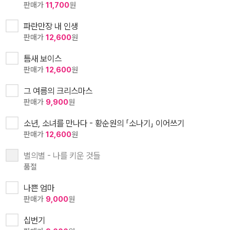
판매가
11,700
원
파란만장 내 인생
판매가
12,600
원
틈새 보이스
판매가
12,600
원
그 여름의 크리스마스
판매가
9,900
원
소년, 소녀를 만나다 - 황순원의 「소나기」 이어쓰기
판매가
12,600
원
별의별 - 나를 키운 것들
품절
나쁜 엄마
판매가
9,000
원
십번기