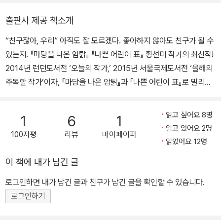
몽당깨비』를 비롯해 『나쁜 어린이 표』, 『푸른 개 장발』, 『백년학교』
출판사 제공 책소개
등이 있습니다.
“친구잖아, 우리” 아직도 잘 모르겠다. 좋아하지 않아도 친구가 될 수
있는지. 『마당을 나온 암탉』 『나쁜 어린이 표』 황선미 작가의 최신작!
2014년 런던도서전 ‘오늘의 작가,’ 2015년 서울국제도서전 ‘올해의
주목할 작가’이자, 『마당을 나온 암탉』과 『나쁜 어린이 표』로 밀리언
셀러를 기록하고, 동화와 소설을 넘나들며 어른과 아이 모두가 공감
하는 작품을 써온 황선미 작가의 신작 『틈새 보이스』가 문학과지성사
읽고 싶어요 8명
1
6
1
에서 출간되었다. 이 책은 황선미 작가의 세번째 청소년소설로 작가
읽고 있어요 2명
100자평
리뷰
마이페이퍼
특유의 세심한 필치와 흡입력 있는 전개, 작품 전체를 아우르는 깊이
읽었어요 12명
와 감동은 여전하면서도 한층 더 농익은 작품세계를 펼쳐 보인다. 전
이 책에 내가 남긴 글
작인 『바람이 사는 꺽다리 집』에서 유년기의 자전적 체험을, 『사라진
조각』에서 청소년의 집단 성폭행 문제를 다루었다면, 이 책 『틈새 보
로그인하면 내가 남긴 글과 친구가 남긴 글을 확인할 수 있습니다.
이스』에서는 ‘가정’과 ‘학교’라는 안전 울타리 밖으로 내쳐진 청소년
로그인하기
들의 이야기에 주목한다. 어른들의 제대로 된 보호와 보살핌의 손길
을 받지 못하고 방황하는 소년들의 이야기를 따스하고도 정교한 시선