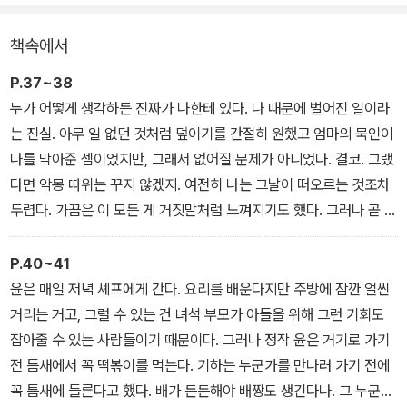
어른들의 제대로 된 보호와 보살핌의 손길을 받지 못하고 방황하는
책속에서
소년들의 이야기를 따스하고도 정교한 시선으로 담아낸 이 작품은,
각자의 몫으로 남겨진 아픔을 딛고 성장하는 소년들의 모습을 생생하
P.37~38
게 그려내고 있다.
누가 어떻게 생각하든 진짜가 나한테 있다. 나 때문에 벌어진 일이라
는 진실. 아무 일 없던 것처럼 덮이기를 간절히 원했고 엄마의 묵인이
나를 막아준 셈이었지만, 그래서 없어질 문제가 아니었다. 결코. 그랬
다면 악몽 따위는 꾸지 않겠지. 여전히 나는 그날이 떠오르는 것조차
두렵다. 가끔은 이 모든 게 거짓말처럼 느껴지기도 했다. 그러나 곧 뼈
가 아프게 인정할 수밖에 없었다. 시간이 지날수록 철이 들수록 분명
해지는 죄의식 때문에 힘들었고, 엄마가 그걸 보고도 묵인했다는 게
P.40~41
악몽 같은 약점이 돼버렸다. 엄마가 잊어버렸든 기억하든 상관없이
윤은 매일 저녁 셰프에게 간다. 요리를 배운다지만 주방에 잠깐 얼씬
그건 내 양심의 덫이었다. 나라는 애한테 양심이라는 게 있다면 말이
거리는 거고, 그럴 수 있는 건 녀석 부모가 아들을 위해 그런 기회도
다. 그런데 그걸 저런 식으로 꺼내다니.
잡아줄 수 있는 사람들이기 때문이다. 그러나 정작 윤은 거기로 가기
전 틈새에서 꼭 떡볶이를 먹는다. 기하는 누군가를 만나러 가기 전에
꼭 틈새에 들른다고 했다. 배가 든든해야 배짱도 생긴다나. 그 누군가