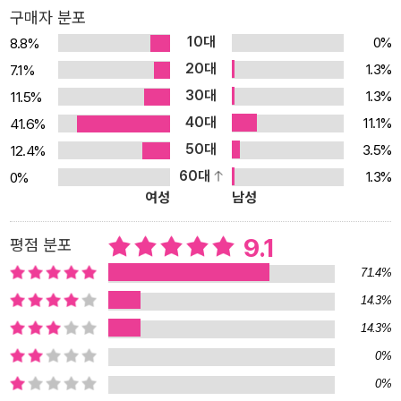
구매자 분포
으로 담아낸 이 작품은, 각자의 몫으로 남겨진 아픔을 딛고 성장하는
10대
0%
8.8%
소년들의 모습을 생생하게 그려내고 있다. 소설 속에는 마음의 상처
20대
1.3%
7.1%
와 비밀을 지닌 네 명의 소년이 등장한다. 학교도 사는 곳도 꿈도 성격
30대
1.3%
11.5%
도 가정환경도 제각각. “틈새. 우리 사이에는 그게 있다. 마치 이 분식
40대
집처럼. 우리가 모일 수 있는 공통점이란 시간뿐이었다. 6시에서 7시
11.1%
41.6%
사이.” 이들에게 공통점이라곤 그저 “시간뿐”이지만, 감당하기 버거
50대
3.5%
12.4%
운 문제를 홀로 짊어지고 있다는 점에서는 어딘지 닮은 구석이 있다.
60대
1.3%
0%
여성
남성
불안한 속내를 감추기 위해 잔뜩 날이 선 모습도. 소년들은 ‘틈새’라고
부르는 분식집에서 우연히 만나 우여곡절을 겪으며 ‘시나브로’ 친구
9.1
평점 분포
가 되어간다. 소설은 친구의 죽음에 얽힌 비밀을 간직한 주인공 ‘무’의
시점으로 전개된다. 어디로 튈지 모르는 공처럼 불안하고 서툴기 짝
71.4%
이 없는 ‘무’와 틈새 소년들의 이야기, 그리고 ‘무’의 과거를 둘러싼 의
14.3%
외의 인물과 여러 사건들이 맞물리며 흥미롭게 펼쳐지는 이 소설은,
14.3%
마지막에 이르러서는 가슴 먹먹한 감동을 자아낸다. 작가 특유의 절
0%
제되고 흡입력 있는 문장과 속도감 넘치는 전개, 내면의 상처를 지닌
0%
소년의 복잡한 심리를 섬세하고 밀도 있게 그려낸 점이 돋보이는 작