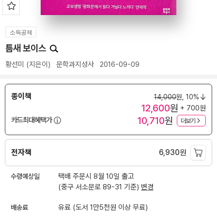
소득공제
틈새 보이스
황선미
(지은이)
문학과지성사
2016-09-09
종이책
14,000
원,
10%
12,600
원
+ 700원
10,710
원
카드최대혜택가
더보기
전자책
6,930
원
수령예상일
택배 주문시 8월 10일 출고
(중구 서소문로 89-31 기준)
변경
배송료
유료 (도서 1만5천원 이상 무료)