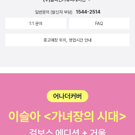
거라고는 포도뿐. 샹그리아를 만드는데 와인에 포도를 넣는건 웃기...
져올 변화를 작가는 ‘사랑’이라고 이야기한다.
지? ㅎ 바이올렛 아워, 라는 책 제목만으로는 무엇을 이야기하
1544-2514
일반문의 (발신자 부담)
는지 모르겠던데. 위대한 작가들이 펴낸 작품과 작업일지, 주변 인터
1:1 문의
FAQ
뷰를 바탕으로 삶과 죽음, 그 경계의 시간을 어떻게 보내고 어떤 죽음
을 맞이했는지 그려낸 책이랜다. 죽음을 직시하며 죽음에 대한 두려
중고매장 위치, 영업시간 안내
움을 조금이나마 덜어준다. 저자 역시 위대한 작가의 마지막 순간을
추적하며 어떤 이유에서인지 죽음의 두려움으로부터 해방되었다고.
'죽는다는 사실이야말로 삶의 중요한 결정을 앞두고 가장 현명한 답
을 찾게 해준다'라니. 그러니까. 저 표지 인물이 김연수 작가
라는 말이지. 평소 다른 사진과....는 사뭇 다른 느낌인건 나 혼자만의
느낌인걸까? 뭐... 아무튼.열린책들의 30주년 기념 세트 소식은 이미
들었지만. 한정판이든 뭐든 상관없이. 책을 담아놓을 공간이 없는 나
로서는 탐은 나지만 선뜻 구매를 할수는 없겠다. 한때는 동네 도서관
이라도 만들 생각에 열심히 책을 모아봤지만, 새로운 책은 끊임없이
나오고 개정판에 복간되는 책들도 많아지면서 옛날책은 먼지만 쌓여
가고 있어.. 이제 열심히 책을 모으려는 욕심도 버리려고. 아침