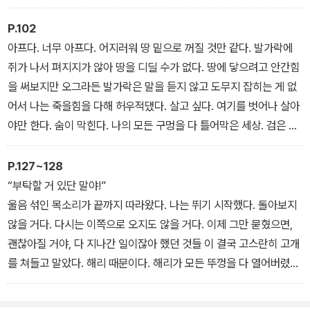
가 누군지는 늘 비밀이고 그게 아르바이트와 관계가 있다는데 나는
한 번도 물어본 적이 없다. 뭐든 훔치는 자식이랑 뭘 공유해봐야 좋을
P.102
리 없을 테니까. 도진은 미국 고등학교 과정을 가르치는 학원을 끝내
아프다. 너무 아프다. 어지러워 땅 밑으로 꺼질 것만 같다. 발가락에
고 검정고시 학원에 가기 전에 틈새에 들렀다. 검정고시 학원은 알겠
쥐가 나서 펴지지가 않아 땅을 디딜 수가 없다. 땅에 닿으려고 안간힘
는데 미국 고등학교 공부를 도대체 어디서 누가 가르치는지는 모르겠
을 써보지만 오그라든 발가락은 말을 듣지 않고 도무지 잡히는 게 없
다. 그런 게 진짜 있는지 뻥인지도 알 수 없다. 녀석 하는 걸 봐서는.
어서 나는 죽을힘을 다해 허우적댔다. 살고 싶다. 여기를 벗어나 살아
아무튼 도진은 다시 미국으로 가서 아이비리그에 들어가는 게 목표인
야만 한다. 숨이 막힌다. 나의 모든 구멍을 다 틀어막은 세상. 검은 물
애다. 우리가 거기에 모일 수 있는 공통점이란 시간뿐이었다. 6시에
속이다.
서 7시 사이. 그렇게 우리는 틈새의 애들이 된 것이다.
P.127~128
“부탁할 거 있단 말야!”
울음 섞인 목소리가 끝까지 따라왔다. 나는 뛰기 시작했다. 돌아보지
않을 거다. 다시는 이쪽으로 오지도 않을 거다. 이제 그만 묻혔으면,
괜찮아질 거야, 다 지나간 일이잖아 했던 것들 이 결국 고스란히 고개
를 쳐들고 말았다. 해리 때문이다. 해리가 모든 뚜껑을 다 열어버렸다.
해리 뒤에는 징그러운 그 늙은이가 있고 거기에는 또 영빈이가 있고
엄마가 있고 사면동 악동들이 있고 철로 밑의 검은 물이 있고 비명소