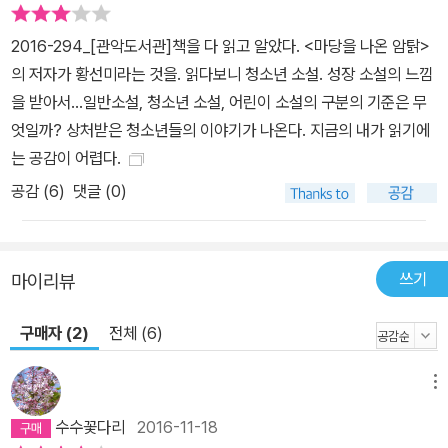
다. 자리가 없어 큰 원탁에 같이 앉게 된 우연으로 무와 윤, 도진, 기하
2016-294_[관악도서관]책을 다 읽고 알았다. <마당을 나온 암탉>
는 아는 사이가 된다. 그런데 여기 모인 소년들은 하나같이 ‘평범’이라
의 저자가 황선미라는 것을. 읽다보니 청소년 소설. 성장 소설의 느낌
는 말과는 거리가 있어 보인다. 부모에게 버림받고 과거의 기억 때문
을 받아서...일반소설, 청소년 소설, 어린이 소설의 구분의 기준은 무
에 괴로워하는 ‘무.’ 좋은 가정환경에서 부족할 것 없이 자랐지만 욕이
엇일까? 상처받은 청소년들의 이야기가 나온다. 지금의 내가 읽기에
터지는 병(틱 장애) 때문에 입을 틀어막고 사는 윤. 째진 눈에 건방진
는 공감이 어렵다.
말투, 좋은 머리로 도통 뭘 하고 다니는지 알 수 없는 기하. 검정고시
공감 (
6
)
댓글 (0)
학원에 다니면서 인터넷을 뒤져서라도 똑똑한 척 구는 도진. “어쩌다
이런 애들끼리 틈새에서 만났을까” 싶을 정도로 하나같이 문제 있어
보이는 녀석들. ‘틈새’는 이처럼 ‘정상’ 혹은 ‘보통’이라고 통칭되는 주
류의 범주에서 벗어나 있는 소년들의 상태를 단적으로 보여주는 장소
쓰기
마이리뷰
이자, 어른과 아이의 경계에서 그 어디에도 속하지 못하고 방황하는
구매자 (2)
전체 (6)
청소년기를 상징적으로 나타내고 있다. 성장이란 아픈 과거와 상처를
정면으로 마주하는 일 주인공 ‘김무’는 미혼모였던 엄마(김난희)에게
외면당하고 길거리를 떠돌다 엄마와 다시 같이 살게 된다. 재주 많으
메뉴
라고 붙여준 이름이라지만, 학교에서도 집에서도 무는 자신이 이름처
수수꽃다리
2016-11-18
럼 아무것도 아닌 것[無]같이 느껴진다. 부모로부터 부정당한 존재라