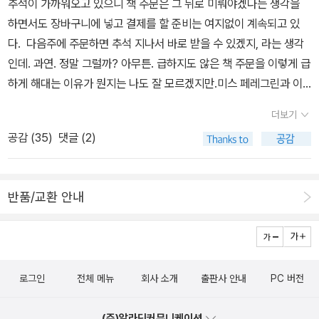
추석이 가까워오고 있으니 책 주문은 그 뒤로 미뤄야겠다는 생각을
도 되는, 괜찮은 삶을 시작하려는 입구에 막 들어섰다. 오로지 자기 힘
기도 하고, 가장 가깝다고 믿었던 가족, 친구에게 실망하기도 한다. 하
하면서도 장바구니에 넣고 결제를 할 준비는 여지없이 계속되고 있
으로 겪어 냈다. 도움은 그저 혼자가 아니라는 것만 확인하면 되는 친
지만 그런 경험들이 있기에 우리는 공감하는 법을 배우고, 더 성숙한
다. 다음주에 주문하면 추석 지나서 바로 받을 수 있겠지, 라는 생각
구 정도.해리를 데려 간 무가 엄마에게 밥이나 먹고 난 뒤 혼을 내라는
관계를 맺는 법을 배우게 된다. “우리는 모두 누군가의 가족이고 친구
인데. 과연. 정말 그럴까? 아무튼. 급하지도 않은 책 주문을 이렇게 급
장면이 인상적인 것은 거기서 뭔가 생겨날 것 같은 기운 때문이다. 문
이고 팀원일지라도 궁극적으로 혼자이므로 스스로에 대한 책임 또한
하게 해대는 이유가 뭔지는 나도 잘 모르겠지만.미스 페레그린과 이
학은 끝에서 멈추는 것이 아니라 기어이 그 끝까지 가서 거기서 생겨
자신에게 있다는 것을 아프게 깨달을 수밖에 없다.” 각자의 몫으로 남
상한 아이들의 집,이라는 팀 버튼 영화의 원작 그래픽 노블은 빨리 읽
나는 뭔가를 찾아내는 과정이다. 가족을 찾아 헤매던 해리와 무가 엄
더보기
겨진 문제는 스스로 해결해야 하지만, 그것을 가능케 하는 것은 자신
어보고 싶기는 하다. 신간을 재빨리 사놓기는 하지만 재빨리
마라는 불완전한 존재에게 깃들어 이제 같이 만들어 갈 가족의 다음.
공감 (
35
)
댓글 (2)
을 믿어주고 응원해주는 누군가의 존재다. 관계 맺기에 서툰 청소년
읽는 경우는 그리 흔치 않...은게 아니라 사실 서평도서로 받는 책은
텅 비운 사람들끼리 채워갈 공간들이 어떤 색으로 물들어갈지. 그 작
들에게 이 소설은 종국에는 그런 관계들이 ‘나’라는 닫힌 세계를 깨는
재빨리 읽어야하니 읽게 되지만 다른 책들은 느리게 읽거나 읽어도
은 기대만으로도 독자는 안심을 하는 것이다. 어쨌든 이 작품은 가르
성장을 경험하게 하며, 더 넓은 세상으로 내디딜 원동력이 되어준다
서평을 쓰지 않게 되거나. 아무튼. 예전이라면 짧게라도 글을 쓰려고
치려고 하지 않았고 말해주려고 하지 않았다는 것이 중요하다. 무라
반품/교환 안내
는 메시지를 전한다. 다양한 관계들 속에서 상처 입고 그 상처가 아무
했었는데 자꾸만 작가들이 자신의 책에 붙게되는 글들을 읽는다는 걸
는 불행 덩어리가 그 불행 덩어리를 어떻게 덜어내는지 보여줄 뿐. 청
는 과정이 반복되면서 우리는 어른이 되어간다. 가혹하고 비정하게
알게 된 후로는 그냥 편하게 내 느낌을 올려놓는 것이 쉽지않게 되었
소년소설은 점점 세련되어 간다. 너무 어른스러워 어려워지는 것은
느껴지는 현실이 눈앞에 펼쳐져 있고, 혼자서는 감당하기 힘든 진실
다. 뭐 어쨌거나. 행복한 나라의 조건,은 딱딱할 줄 알았는데 예상외로
아닌지. 아이가 크면서 어려워진다고 말하는 부모의 마음은 어른으로
을 확인해야 하는 순간이 오고야 만다. 하지만 그것을 피하지 않고 마
쉽게 술술 읽힌다. 내가 생각했던 것들과 그리 다르지 않은 결과물이
대접한다는 마음과 함께 아이 시기가 주는 어떤 것들이 사라졌음을
주하려는 노력을 응원하는 누군가가 곁에 있다면, 그것을 알아주는
로그인
전체 메뉴
회사 소개
출판사 안내
PC 버전
어서 그런가?술취한 식물학자, 역시. 샹그리아를 담궈놓고 폼나게 읽
의미하기도 한다. 그런데 청소년소설의 매력은 그 지점에서 만들어지
누군가가 있다면 그 사실만으로도 앞으로 나아갈 힘을 얻는다는 것
으려고 했더니 집에 있는 과일이 바닥을 치고 있다. 그래서 꼴랑 있는
는 것은 아닐까.
을, 외로움 속에 놓인 아이들의 목소리에 귀 기울이는 작은 노력이 가
(주)알라딘커뮤니케이션