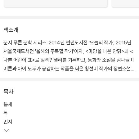
책소개
문지 푸른 문학 시리즈. 2014년 런던도서전 '오늘의 작가', 2015년
서울국제도서전 '올해의 주목할 작가'이자, <마당을 나온 암탉>과 <
나쁜 어린이 표>로 밀리언셀러를 기록하고, 동화와 소설을 넘나들며
어른과 아이 모두가 공감하는 작품을 써온 황선미 작가의 장편소설.
황선미 작가의 세번째 청소년소설로 작가 특유의 세심한 필치와 흡입
목차
력 있는 전개, 작품 전체를 아우르는 깊이와 감동은 여전하면서도 한
층 더 농익은 작품세계를 펼쳐 보인다. 전작인 <바람이 사는 꺽다리
틈새
집>에서 유년기의 자전적 체험을, <사라진 조각>에서 청소년의 집단
독
성폭행 문제를 다루었다면, 이 책 <틈새 보이스>에서는 '가정'과 '학
먼지
교'라는 안전 울타리 밖으로 내쳐진 청소년들의 이야기에 주목한다.