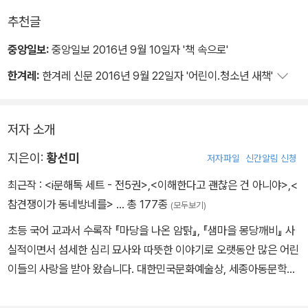
리…… 너무나 아픈 뺨, 손, 몸, 가슴. 어쩌자고 해리를 만났을까. 이게
추천글
운명이라면, 더럽게 꼬인 이따위가 내 인생이라면 나 진짜 구제불능
이다. 아닌 건 아닌 거다. 부정에 부정이 거듭됐을 땐 결과가 빤한 거
중앙일보:
중앙일보 2016년 9월 10일자 '책 속으로'
였는데 뭘 증명하자고 태어났을까. 내게 의도 따위가 있었을 리 없다.
한겨레:
한겨레 신문 2016년 9월 22일자 '어린이.청소년 새책'
애초부터 지금까지 내 머리는 비었고 뭘 어떻게 해야 할지 모르는 쓰
레기다. 그런데 어떻게 다 감당하라고 이렇게 뒤흔들까. 도대체 왜 누
가.
저자 소개
지은이:
황선미
저자파일
신간알림 신청
최근작 :
<i문해톡 세트 - 전5권>
,
<이해한다고 괜찮은 건 아니야>
,
<
참견쟁이가 동네방네를>
… 총 177종
(모두보기)
초등 국어 교과서 수록작 『마당을 나온 암탉』, 『샘마을 몽당깨비』 사
실적이면서 섬세한 심리 묘사와 따뜻한 이야기로 오랫동안 많은 어린
이들의 사랑을 받아 왔습니다. 대한민국문화예술상, 세종아동문학상,
소천아동문학상 등을 수상했으며, 현재 서울예술대학교 문예창작과
교수로 재직 중입니다. 교과서에 실린 『마당을 나온 암탉』, 『샘마을