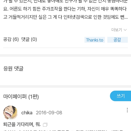
가 될 수 있는지, 반대로 좋아해도 친구가 될 수 없는 건지 궁금하더군
능해지는 것으로 황선미가 무에게 보여준 것은 그림이다. 그러니까
실을 벗어나려 애쓰고 있었다는 사실을 알게 되면서, 무는 덮어두려
요. 어른도 하기 힘든 주가조작을 한다는 기하, 자신이 매우 똑똑하다
인간에게 필요한 것은 오로지 나에게 집중하고 살아있음을 확인할 수
고만 했던 과거와 마주할 용기와 힘을 얻게 된다. 틈새의 아이들처럼
고 거들먹거리지만 실은 그 게 다 인터넷검색으로 인한 것임에도 뻔
있는 그 무언가다. 그게 있으면 살고 없으면 죽는다. 이 정직하고 뻔한
누구나 작든 크든 어두운 과거나 감추고 싶은 비밀이 있을 수 있다. 비
뻔스러운 면이 있는 도진, 자기 자신의 의지와 관계없이 욕이 튀어나
서사를 의식하지 않고 읽을 수 있는 것은 궁상떨지 않는 인물들 때문
더보기
록 떠올리는 것조차 괴롭고 힘들지라도 회피하는 것이 아니라 그것이
오는 것 빼곤 괜찮은 윤, 그리고 엄마와 아버지에게 버림을 받았고 이
이다. 최소한의 말로 의사소통을 하며, 눈물과 악다구니를 싹 거둬낸
공감 (
6
)
댓글 (0)
오늘의 나를 있게 했다는 사실을 인정하고 받아들이는 것, 그 아픔을
마에 흉터가 남은 주인공. 김 무. 생김새도 성격도 집안형편이나 현재
장면들은 거추장스럽지 않다. 극적인 화해도 없고 엄마라는, 선생이
견디고 그것에서 자유로워지는 것이야말로 더 나은 미래로 나아가는
상황이 전혀다른 이 4명의 공통점은 바로 커다랗고 높은 건물들의 틈
라는, 친구라는 존재가 갖고 있는 선의, 희생, 감상적 위로들이 없어
성장의 과정이라고 소설은 틈새 아이들의 목소리를 빌려 조곤조곤 속
새에 자리잡아 살아남고 있는 분식점에 그 것도 분식점 건너편이 잘
전체적으로 세련되었다는 인상을 준다. 그나마 무와 윤이 주고받는
삭인다. 각자의 몫으로 남은 상처를 안고 가는 청소년들에게 “아직도
보이는 원탁에 같이 앉아 라면이나 떡볶이를 먹는 것이 전부입니다.
응원 댓글
문자나 사소한 선물, 미술학원 선생님이 보여준 관심에 마음이 출렁
잘 모르겠다. 좋아하지 않아도 친구가 될 수 있는지.” 이 작품에서 주
사실 친구라고 하기에도 그렇다고 아는 사람이라고 하기엔 아는 것이
이는 무가 이 냉정하고 이성적인 이야기에 약간의 물기를 느끼게 할
목할 만한 지점은 ‘관계’에 관한 부분이다. 어느 누구도 혼자서는 세상
라고는 이름과 겉으로 보이는 모습 뿐인데 엮이게 되는 모습을 보니
뿐이다. 자기 문제에 정면으로 맞서는 아이들은 더 이상 어른의 보호
을 살아갈 수 없다. 원하든 원하지 않든 가족 혹은 또래 친구 혹은 또
저도 틈새에 있는 분식점에 가서 라면이나 떡볶이를 먹으며 건너편
권 안에 있지 않다. 적어도 이 작품에서 어른들과 청소년의 관계는 그
쓰기
마이페이퍼 (1편)
다른 누군가와 관계를 맺는 것은 피할 수 없는 일이다. 틈새 소년들의
병원이 잘 보이는 원탁에 앉아 이 4명이 올 때까지 아니면 4명 중 한
렇다. 어른도 삶이 힘들고 완전하지 않다는 문제의식에서 좀 더 나아
만남은 우연처럼 시작되었지만, 그 짧은 만남이 그들의 인생에서 힘
명이라도 올 때까지 기다리고 싶어요. 그리고 기하, 윤, 도진, 김 무.
간 지점이 여기다. 이제 삶 앞에서는 어른과 청소년이 대등하며 이 작
chika
2016-09-08
메뉴
들고 어려웠던 시기를 버티게 해주는 동력이 되었다. 청소년기는 그
이 4명의 Boys가 내는 각기 다른 Voice에 귀를 기울고 듣고 싶어
품이 인식하고 보여주는 것도 그것이다. 어설픈 위로나 교훈이 없다
러한 경험을 수도 없이 겪게 되는 시기다. 그러한 관계들이 늘 안전하
요. 분식점 아주머니가 제게 따가운 눈총을 보낸다해도.
퇴근을 기다리며, 뭐.
는 것, 적어도 이 작품 안에서 무와 도진, 기하, 윤, 해리는 이제 살아
고 행복한 것만은 아니다. 때론 다른 사람의 말이나 행동에 상처를 입