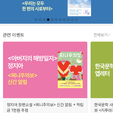
관련 이벤트
전체보기
정지아 장편소설 <찌니주의보> 신간 알림 + 적립
한국문학 사랑
금 1천원 추첨
뷰 <지푸라