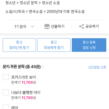
청소년
>
청소년 문학
>
청소년 소설
소설/시/희곡
>
한국소설
>
2000년대 이후 한국소설
선물하기
공유하기
중고
중고
중고 등록
알라딘에 팔기
회원에게 팔기
알림 신청
문지 푸른 문학 (총 45권)
신간알림 신청
포커스아웃 보이
판매가
11,700
원
나보다 불행한 아이
판매가
11,700
원
레아