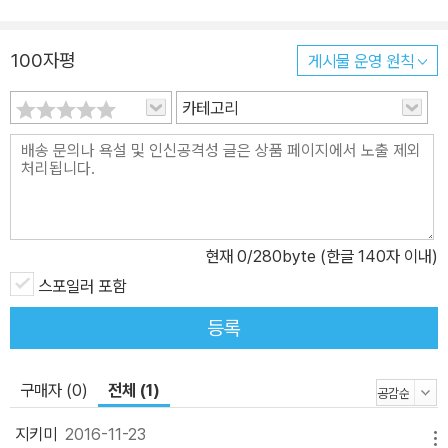
품이다. 더 나은 미래로, 바깥세상으로 한 걸음 조심스레 내딛기 위해
자신에게 닥친 시련을 견뎌내는 틈새 소년들의 이야기를 통해 작가
100자평
게시물 운영 원칙
역시도 “기댈 데 없이 외로웠던 청소년기가 있었음”을 고백한다. 먼
카테고리
저 그 시기를 지나온 한 사람으로서 외롭고 힘든 청소년기를 보내고
있을 이들에게 공감과 응원의 메시지를 전한다. 각자의 몫으로 남은
상처를 안고도 우리는 살고 어울리고 때로는 사랑하면서 일치되었다
가 거짓말처럼 어긋나 영원히 멀어지기도 한다. 누구를 탓할 일이 아
니다. 그 간극에 남은 의미를 받아들인다면. 그 틈새의 관찰자가 되어
어른 못지않게 힘겨웠던 어떤 이들의 한때를 짐작해 보면서 나 역시
현재
0
/280byte (한글 140자 이내)
기댈 데 없이 외로웠던 청소년기가 있었음을 고백한다._「작가의 말」
스포일러 포함
에서 틈새, 어디에도 기댈 곳 없는 소년들의 아지트 소설의 주요 무대
등록
는 ‘틈새’라는, 큰 건물 틈 사이에 낀 좁고 허름한 분식집이다. 원래 이
름은 ‘제일 분식’이지만 이곳을 찾는 소년들에겐 ‘틈새’로 통한다. 가
정에서도 학교에서도 이해받지 못하는 이들은 부모의 간섭을 피해,
구매자 (0)
전체 (1)
학교의 감시를 피해, 도망치고 싶은 현실의 문제를 피해 이곳에서 김
지키미
2016-11-23
밥 한 접시, 라면 한 그릇으로 마음의 허기를 채우며 잠시 숨을 돌린
메뉴