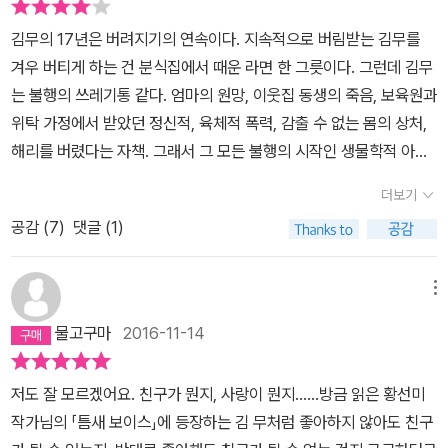
고 자신을 규정하고 어두운 과거에 짓눌린 채 살아왔던 무. 누군가로
김무의 17년은 버려지기의 연속이다. 지속적으로 버림받는 김무를
부터 이해받고 용서받은 경험이 없었던 무는 또다시 상처받을까 두려
겨우 버티게 하는 건 분식집에서 때운 라면 한 그릇이다. 그런데 김무
운 마음에 타인과 감정을 교류하지 못하고 적당한 거리를 유지하려고
는 불행의 쓰레기통 같다. 엄마의 원망, 이웃집 동생의 죽음, 보육원과
애쓴다. 때문에 친구라는 존재도 엄마라는 존재도 가슴으로 받아들이
위탁 가정에서 받았던 정신적, 육체적 폭력, 감출 수 없는 몸의 상처,
지 못한다. 틈새에서 만난 윤, 도진, 기하는 그런 무를 가만히 내버려
해리를 버렸다는 자책. 그래서 그 모든 불행의 시작인 생물학적 아버
두지 않는다. 머리가 깨져서 찾아오기도 하고, 생일파티에 초대하는
지를 만나야한다. 겨우 17년 인생에게 지워진 삶의 무게가 이렇게 가
가 하면, 뜻 모를 질문을 던져 무를 성가시게 한다. 필요에 의해 관계
더보기
혹하다. 친구들은 또 어떤가. 유학에 실패하고 주식 도박을 하는 기하,
를 맺었을 뿐 이들을 친구로 생각해본 적 없던 무. ‘철벽’ 같던 무의 마
공감 (
7
)
댓글 (1)
가난을 편집증적 지식으로 포장하는 도진, 학업 스트레스로 욕설을
음은 어느 사이 녀석들과 서툴게나마 관계를 맺으며, 스스로를 가둔
하는 틱 장애를 가진 윤, 할아버지에게 정신적, 육체적 겁탈을 당한 해
유리벽을 깨뜨리기 시작한다. 그러던 어느 날, 무 앞에 ‘해리’가 나타
리 등. 이들을 돕는 어른은 없으며 오로지 인물들이 겪고 있는 삶이 참
메뉴
난다. 6년 전, 사면동 친척집에서 지낼 때 알고 지낸 한 소녀. 가까운
으로 힘겹다. 서사의 흐름이 악화일로를 겪어야하는 것은 이야기의
물고구마
2016-11-14
가족으로부터 자행된 성적인 학대와 폭력을 견디다 못해 같이 도망가
운명이다. 결국 무는 아버지를 넘어섰고, 이웃 집 동생의 죽음을 넘어
자던 해리의 부탁을 거절한 것이 마지막 만남이었다. 해리와의 재회
섰고 엄마와 화해하고 해리의 가족이 되어줌으로써 쓰레기통 같은 삶
로 무는 필사적으로 잊으려 했던 과거의 기억들과 정면으로 맞닥뜨리
저도 잘 모르겠어요. 친구가 뭔지, 사랑이 뭔지......방금 읽은 황선미
을 비워냈다. 틈새 분식집에서 만나고 헤어진 주변 인물들이 겪을 삶
게 된다. 더 이상 피할 수도 도망갈 수도 없게 된 무. 하지만 윤, 도진,
작가님의 「틈새 보이스」에 등장하는 김 무처럼 좋아하지 않아도 친구
의 리듬도 무와 다르지 않을 것이다. 도저히 불가능해 보이는 삶이 가
기하의 진심을 알게 되고 연약해 보이던 해리마저도 자신의 처한 현