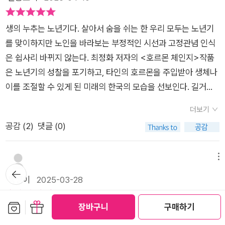
고 법망을 피해 호르몬 매매를 한다. 참으로 어처구니 없는 일인
하게’ 발달되지 못한 탓일까, 셀러의 입장에서 큰 신체적 부담과
표현된다. 스스로 일해서 먹고 살 능력이 없는 인간! 그렇다! 이
것 같지만, 글쎄... 누가 알겠는가. 지금도 비슷한 일들이 벌어지
위험을 피할 순 없었다. 호르몬을 추출하는 수술을 받은 뒤에는 2
시대는 돈 벌 능력 없는 인간은 무능하며 가치 없다고 여긴다. 겉
생의 누추는 노년기다. 살아서 숨을 쉬는 한 우리 모두는 노년기
고 있으니 장담할 일은 아니다. 나는 읽으면서 머릿속에 그림을
~3주 간 좀비처럼 누워만 있는 채 회복기를 거쳐야 하고, 이 고비
으로 표현하지 않을 뿐이다. 카프카의 변신에서 벌레로 변한 잠자
를 맞이하지만 노인을 바라보는 부정적인 시선과 고정관념 인식
그려봤다. 노화와 죽음이 없는 우리 사회. 정확히 말하면 죽음이
를 넘기지 못하면 사망에 이를 수도 있다.『호르몬 체인지』는 거대
의 모습 아닌가?!!얼마 지나지 않아 떠난다는 마음으로 맞이하는
은 쉽사리 바뀌지 않는다. 최정화 저자의 <호르몬 체인지>작품
드러나지 않는 사회. 돈이 있는 중년 이상의 사람들은 끊임없이
한 옴니버스 마냥 꽤 많은 인물들의 시점이 짧은 챕터마다 교차하
하루하루는 얼마나 소중하고 아름다운가. 나는 노인의 마음이 신
은 노년기의 성찰을 포기하고, 타인의 호르몬을 주입받아 생체나
자신보다 젊은 사람들의 호르몬을 제공받아 젊어진다. 가난한 청
며 전개된다. 그렇기에 바이어의 시선, 셀러의 시선, 바이어 가족
의 시선을 닮았다고 생각했다. 내가 사라지고 난 이후에도 내 아
이를 조절할 수 있게 된 미래의 한국의 모습을 선보인다. 길거리
년들은 셀러로 인생의 하향곡선을 그으며 벌집의 여왕벌처럼 숨
의 시선, 셀러 가족의 시선, 호르몬 체인지 수술을 영업하는 인물
이들이 자신의 삶을 흔들림 없이 유지할 수 있도록 조금씩 자리를
에 노인들 지나다니면 사람들은 하나같이 동물원 우리를 탈출한
만 붙어 있는 채 정기적으로 수술을 받는다. 이를 통해 큰 돈을 벌
의 시선 등등 하나의 소재를 두고 정말 많은 입장을 엿볼 수 있다.
더보기
비워주는 일은 정신적으로 성숙한 인간만이 해낼 수 있는 고상한
원숭이 취급을 하였지만 멸시의 눈초리보다 견디기 어려운 것은
어봐야 밖으로 나갈 기운이 없으니 쓸 데가 없다. 이런 생각을 하
그래서일까, ‘젊음에 대한 욕망’을 다룬다는 점에서 영화 서브스
공감 (
2
)
댓글 (0)
경험이다 p. 09 ( 이 문장 안에 작가의 역량, 가치관, 세계관이 보
'외로움'이었다.​호르몬 수술 전문 병원 호르몬 리버스에 입원해
다가불현듯 노동 인구에 대한 책 『일 할 사람이 사라진다』가 생각
턴스와 비슷하다고 볼 수 있으면서도, 이 책이 영화보다 더욱 깊
였다. 이 문장이 소설 주제문이기도 하다. 나는 이 문장을 엄마에
있는 바이어들은 셀러를 기다린다. 수많은 부작용과 사망 사례에
났다. 몸은 젊어졌으나 재력이 넘쳐나니 신체가 젊어진 노인은 일
은 성찰을 하게 하는 것 같다. 왜 젊은 몸으로 돌아가고 싶은가,
게 들려줬다. 나이 들고 죽음에 대한 문제는 가족의 문제이며 곧
도 수술의 인기는 꺼질 줄 몰랐고, 셀러들은 돈을 벌기 위해 호르
메뉴
을 하지 않는다(일을 할 필요가 없다). 인류 종말은 정말 다양한
그렇게 젊어지면 행복한 삶을 보내는가, 신체적 위험이 따름에도
뒤로가
나의 문제다. 언젠가 한 번은 죽는다. 다만 외면할 뿐이지....)한국
몬을 팔았다. 70세 노인 '한나'는 잔디로부터 호르몬을 주입받은
기
책쟁이
2025-03-28
방식으로 예견되고 있다는 생각이 들었다. 흥미로운 점은 호르
어째서 자신의 몸을 내어주는가, 그런 사람을 보내는 가족들은 어
사회에서 한 사람의 리즈 시절은 20대로 종종 한정된다. 물론 육
후 마냥 기뻤지만 잔디가 살해당하자 대체자를 찾지 못할 경우 곧
몬을 공유한 바이어와 셀러가 일심은 아니더라도 동체라는 점이
떤 심정인가. 각각의 입장들이 모두 납득이 되어 모순적인 감정에
체적인 리즈 시절로 보면 그럴 수도 있겠다. 그러나 육체로 한정
죽게 되는 운명에 놓인다. 중증 호흡 장애를 앓고 있던 동생 '겨
보관함담기
선물하기
장바구니
구매하기
다. 바이어의 수술 이후의 삶은 전적으로 호르몬을 제공한 셀러에
휩싸이기도 한, 너무너무 재밌게 읽은 영화 서브스턴스의 한국문
♡ <호르몬 체인지 - 최정화 (지은이) 은행나무 2025-03-20>
하지 않는다면, 그 모든 시기가 나의 리즈 시절이 될 수도 있겠다
울'의 수술비를 마련하기 위해 새봄은 셀러가 된다. 겨울은 면회
게 달렸다. 셀러의 신체에 문제가 생기면 바이어도 그에 준하는
학 버전 『호르몬 체인지』였다.