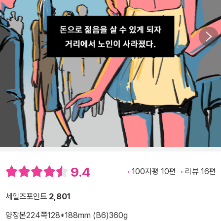
9.4
100자평 10편
리뷰 16편
세일즈포인트
2,801
양장본
224쪽
128*188mm (B6)
360g