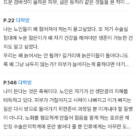
드문 검버섯이 올라온 피부, 굽은 등허리 같은 것들을 본 적이 없
다. 만약 노인이 길거리를 지나다닌다면 동물원우리를 탈출한 원
숭이와 다름없는 볼거리가 될 것이다.
P.22
다락방
수술을 받지 못한 노인들은 선글라스를 쓰거나 모자를 깊이 눌러
나는 노인들이 왜 젊어져야 하는지 묻고싶었다. 또 저기 수술실
쓰고 최대한 얼굴을 가린 채 해가 지고 난 뒤 돌아다니는 쪽을 택
침대에 누운 젊은이가 왜 자기 건강을 해쳐야만 생존이 가능한 건
했다. 사람들의 혐오스런 눈빛을 견딜 자신이 없는 것이다. 다들
지도 알고 싶었다.
젊음을 유지하는 데 혈안이 되어 실은 죽기 전에 모두 노인이 될
우리는 왜 늙어서는 안 될까? 길거리에 늙은이들이 돌아다니도
필요가 있다는 사실을 잊은 셈이다.
록 왜 그냥 놔두지 않는가? 피부가 늘어지는게 흉하다면 아기에
게 근육이 없는 것 또한 괴이해 보여야 마땅한 일이 아닐까? 전염
되지도 않는 검버섯을 누구를 위해 제거해야 하느냔 말이다. 나는
P.146
다락방
그렇게 소리치고 싶었지만 그래봤자 미치광이 취급만 받을 뿐이
나이 든다는 것은 축복이다. 노인은 자기가 산 생만큼의 지혜를
라는 것 또한 잘 알고 있었다.
터득하고 있다. 피부가 거칠어지고 시력이 나빠지고 이가 빠지는
일은 다시 땅으로 돌아가기 위한준비 과정일 뿐 이겨내야 할 질병
이 아니다. 노화를 혐오하게 만들어 젊음을 팔게 하는 호르몬 체
인징 수술은의학계에 돈만 벌어다 줄 뿐 인류에게는 아무런 도움
이 되지 못한다. 도움은 커녕 제 삶을 살아야 할 젊은이들의 생을