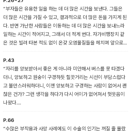
P.26~27
취급만 받을 뿐이라는 것 또한 잘 알고 있었다.”
“부자들은 유용한 일을 하는 데 더 많은 시간을 보낸다. 그들은
더 많은 시간을 가질 수 있고, 결과적으로 더 많은 돈을 가지게 된
다. 반면 가난한 사람들은 이동하는 데 더 많은 시간을 보내느라
일하는 시간이 적어지고, 그래서 더 적게 번다. 자가비행장치 같
은 것은 빌려 타본 적도 없이 온갖 오염물질들을 헤치며 앞으로
전진한다.”
P.43
“자리를 양보받아서 좋은 게 아니라 미안해서 버스를 못 타겠다
더니, 양보하고 원숭이 구경하듯 힐끗거리는 시선이 부담스럽다
고 불만스러워하더니, 이젠 양보하고 구경하는 사람이 없어서 괜
찮은 건가? 그런 생각을 하다가 다시 어이가 없어져서 헛웃음이
나왔다.
대체 무슨 생각이지?
엄마도 젊어지고 싶었나?
P.66
호르몬 수술을 받는 친구들의 뒷담화를 내게 실컷 늘어놓을 때는
“수많은 부작용과 사망 사례에도 이 수술의 인기는 꺼질 줄 몰랐