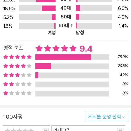
은 채 한동안 거울에서 눈을 떼지 못했다. (……) 피부는 맑고 싱그
40대
6.0%
18.6%
러웠으며 붉은 입술은 잔주름 하나 없이 매끄러웠다. 마음껏 내
50대
4.9%
5.2%
얼굴을 들여다보았다. 오랫동안 헤어졌던 연인의 얼굴이라도 보
60대
1.4%
1.6%
듯 넋을 놓고 빠져들었다. 그 순간만큼은 잔디에 대한 걱정도, 돈
여성
남성
을 주고 젊음을 샀다는 자책도, 인간으로서 해서는 안 되는 일을
저질렀다는 윤리적 부담도 온데간데없이 사라졌다.” _25쪽 “자
9.4
평점 분포
원으로 환원될 수 없는 것들이 셈을 치를 때 탈락하는 것들, “무
75.0%
시무시한 편안함”이 당신 앞으로 배송되었을 때 당신이 외면하는
20.8%
것들을 보라. 최정화가 바꾸려는 세계는 바로 거기에 있다.” _우
4.2%
다영(소설가) 한낮의 거리에서 존재를 감춰버린 노인들 젊음만을
0%
추앙하게 하는 사회를 향한 예리한 비판 ‘호르몬 리버스’는 호르
0%
몬 수술 전문 병원이다. 이곳에 입원해 있는 ‘바이어’들은 모두
‘셀러’를 기다리고 있다. 자신의 생물학적 나이를 젊게 되돌려줄
미래 세대, 가장 적합하고 알맞은 맞춤형 호르몬 제공자를. 바이
100자평
게시물 운영 원칙
어의 신체에 딱 맞는 타인의 호르몬을 찾기란 사실상 불가능하다.
때문에 수많은 검사를 거쳐 바이러스 감염과 기타 질환, 알레르기
카테고리