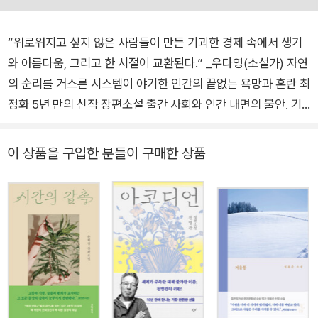
“워로워지고 싶지 않은 사람들이 만든 기괴한 경제 속에서 생기
와 아름다움, 그리고 한 시절이 교환된다.” _우다영(소설가) 자연
의 순리를 거스른 시스템이 야기한 인간의 끝없는 욕망과 혼란 최
정화 5년 만의 신작 장편소설 출간 사회와 인간 내면의 불안, 기
후 위기 등에 천착해온 작가 최정화의 신작 장편소설이 은행나무
출판사 시리즈N으로 출간되었다. 전작 《흰 도시 이야기》에서 기
이 상품을 구입한 분들이 구매한 상품
억을 삭제하고 왜곡하는 전염병이 가져온 혼란을, 《메모리 익스
체인지》에서 지구를 떠나 화성으로 이주한 소녀의 이야기를 써
내려갔던 그는 신작 《호르몬 체인지》를 통해 ‘젊음을 살 수 있게
된 근미래’를 묘파하며 날카로운 상상력을 보여준다. 《호르몬 체
인지》는 타인의 호르몬을 주입받아 생체 나이를 젊게 되돌리는
수술이 가능해진 세상을 배경으로 한다. ‘젊고 건강한 몸’을 향한
욕망. 그것을 비대하게 부풀리는 기형적인 시스템. 사회의 외면과
방관을 숙주 삼아 빈곤의 악순환은 지속적으로 반복된다. 나아가