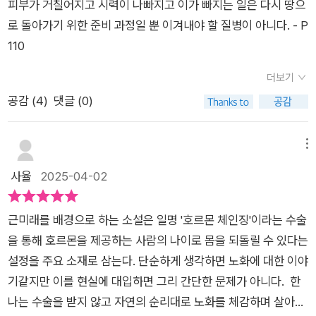
피부가 거칠어지고 시력이 나빠지고 이가 빠지는 일은 다시 땅으
질렀는걸요. 이젠 그 애를 탓할 자격이 제겐 없어요.” _52쪽 일견
로 돌아가기 위한 준비 과정일 뿐 이겨내야 할 질병이 아니다. - P
어두워 보이는 우리의 미래를 끝끝내 유토피아로 견인할 이야기
110
탄력 있는 피부와 주름 하나 없는 목, 획일화된 아름다움. 나이에
비해 젊어 보여야 한다는 압박을 가하는 사회를 향해 최정화는 다
더보기
음과 같은 근본적인 질문을 던진다. 이런 욕망을 개인의 문제만으
공감 (
4
)
댓글 (0)
로 치부할 수 있는지. 이들의 욕망을 충동한 진짜 주체가 무엇인
지. 그리고 독자로 하여금 스스로 묻게 한다. 왜 우리는 나이 들어
메뉴
보이면 안 되는지, 왜 있는 그대로 자연스럽게 늙어갈 수 없는지.
사율
2025-04-02
내면보다는 외면에 몰입하고 ‘잘 나이 드는 것’보다 ‘더 젊어지는
것’에 몰두한 사람들의 강박은 우리 삶에 매일 노출되는 미디어로
근미래를 배경으로 하는 소설은 일명 '호르몬 체인징'이라는 수술
부터 기인하고 키워진 것이다. 근미래를 배경으로 한 이 소설이
을 통해 호르몬을 제공하는 사람의 나이로 몸을 되돌릴 수 있다는
지금의 현실과 거듭 겹쳐 보이는 이유는 여기에 있다. 그럼에도
설정을 주요 소재로 삼는다. 단순하게 생각하면 노화에 대한 이야
최정화의 세계는 희망을 잃지 않는다. 디스토피아의 복판에서도
기같지만 이를 현실에 대입하면 그리 간단한 문제가 아니다. 한
더 나은 세상을 꿈꾸고, 약자를 외면하지 않고, 모든 생명과의 상
나는 수술을 받지 않고 자연의 순리대로 노화를 체감하며 살아가
생을 꿈꾸는 인물들이 끝끝내 ‘내일’을 포기하지 않으므로. 최정