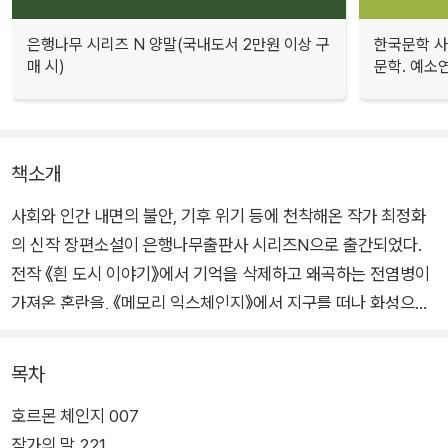
은행나무 시리즈 N 양말(국내도서 2만원 이상 구
한국문학 사랑
매 시)
문학. 예소
책소개
사회와 인간 내면의 불안, 기후 위기 등에 천착해온 작가 최정화
의 신작 장편소설이 은행나무출판사 시리즈N으로 출간되었다.
전작 《흰 도시 이야기》에서 기억을 삭제하고 왜곡하는 전염병이
가져온 혼란을, 《메모리 익스체인지》에서 지구를 떠나 화성으로
이주한 소녀의 이야기를 써 내려갔던 그는 신작 《호르몬 체인지》
를 통해 ‘젊음을 살 수 있게 된 근미래’를 묘파하며 날카로운 상상
목차
력을 보여준다.
호르몬 체인지 007
작가의 말 221
《호르몬 체인지》는 타인의 호르몬을 주입받아 생체 나이를 젊게