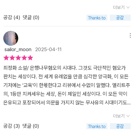
는 70대 여성이다. 그녀가 견디기 힘든 것은 늙어가는 신체가 아
화의 소설은 일견 어두워 보이는 우리의 미래를 유토피아로 묵묵
더보기
니라 수술 받은 친구들이 이십대로 돌아가는 바람에 외톨이 신세
히 견인할 것이다.
공감 (
4
)
댓글 (0)
가 된 외로움이었다. 이제 노인이 길거리를 지나다니면 동물원 원
숭이와 다름없는 볼거리가 되고 만다. 소설의 내용에 따르면 호르
몬 체인징은 엄청난 재력이 뒷받침 되어야 한다. 비싼 수술비는
메뉴
말할 것도 없고, 셀러(호르몬 제공자)의 남은 인생의 경제적 책임
sailor_moon
2025-04-11
까지 모두 감당해야 한다. 이 말은 수술을 받지 않고 자연스레 늙
어가는 노인은 외모뿐만 아니라 경제적으로도 무능력한 사람으
최정화 소설/ 은행나무혐오의 시대다. 그것도 극단적인 혐오가
로 취급받을 수 있다는 의미다. 이러한 사회적 분위기에서 '나는
판치는 세상이다. 전 세계 유례없을 만큼 심각한 양극화, 이 모든
순리대로 살다가 늙어 죽겠소'를 외치며 소신대로 살아가기란 쉽
기저에는 '교육'이 한몫한다고 리뷰에서 수없이 말했다. 엘리트주
지 않아 보인다. 짐작할 수 있듯이 셀러는 열이면 열, 가난한 사
의, 1등만 치켜세우는 세상, 돈이 제일인 세상이다. 이 모든 악이
람들이다. 목숨을 담보로 거액을 받는 일이니 다급하게 돈을 필요
은유되고 포장되어서 의문을 가지지 않는 무사유의 시대이기도
로 하거나 오랜 시간 가난에 억눌린 이들이 선택한다. 대기업의
하다. 유튜브 세상, 숏폼에 의존하고 배달음식과 외적인 미모가
하청 시스템, 산재, 임금체불, 자립 청년, 청년 가장 등 복지의 사
더보기
중요한 세상. 청소년 50%가 스마트폰 과의존 증상, 성인도 마찬
각 지대에 놓인 사회적 약자들이 가난에서 벗어날 길은 요원하다.
공감 (
3
)
댓글 (0)
가지. 특히 0~9세 아이들의 스마트폰 의존도는 심각하다. 7세부
소설에는 건강하고 돈이 없는 사람은 돈이 많아 병원에 갈 수 있