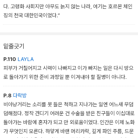
언제고?
다. 고령화 사회지만 아무도 늙지 않는 나라, 여기는 호르몬 체인
그건 탐욕이고 자연을 거스르는 중죄라고 언성을 높여놓고는 이
징의 천국 대한민국이었다.”
제 와서 대체 왜?
밑줄긋기
P.110
LAYLA
피부가 거칠어지고 시력이 나빠지고 이가 빠지는 일은 다시 땅으
로 돌아가기 위한 준비 과정일 뿐 이겨내야 할 질병이 아니다.
P.8
다락방
비아냥거리는 소리를 못 들은 척하고 지나가는 일엔 어느새 무덤
덤해졌다. 정작 견디기 어려운 건 수술을 받은 친구들이 이십대로
돌아가는 바람에 혼자가 되고 만 외로움이었다. 인간은 이제 노화
가 무엇인지 모른다. 하얗게 바랜 머리카락, 깊게 파인 주름, 드문