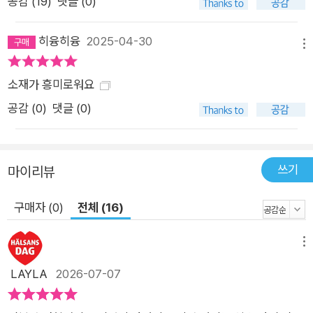
공감 (
19
)
댓글 (0)
신의 건강을 기꺼이 헐어 그들에게 호르몬을 제공한다. 목숨을 담
보하고서라도 가족들을 챙기고 돌볼 돈이 필요하기 때문이다. 당
히융히융
2025-04-30
장 먹고살 방법이 없는 사람들에겐 별다른 선택권이 없다. 한편
메뉴
자연의 순리를 거스르고 싶지 않았던 70세 노인 ‘한나’는 자연스
소재가 흥미로워요
럽게 늙어가는 삶을 택한다. 하지만 주변 친구들이 모두 호르몬
수술을 받고 한나의 곁을 떠나버리자, 외로움을 견디지 못하고 호
공감 (
0
)
댓글 (0)
르몬 수술을 결정한다. 한나는 젊음 자체에 대한 욕심보다 외로움
으로부터 벗어나고 싶다는 마음이 더 컸기에 사오십대로 셀러 매
칭을 신청하지만 덜컥 스무 살 여성과 매칭이 된다. 젊은 시절 너
쓰기
마이리뷰
무나 바쁘게 살아온 탓에 이십대를 제대로 누리지 못했던 한나는
구매자 (0)
전체 (16)
다시 찾아온 스무 살이 설레면서도 자신의 이런 욕망이 낯설고 두
려워 혼란한 마음에 사로잡히는데……. “그 영화 좋아했다던 친
메뉴
구, 그리워요?” (……) “그립지 않은 친구가 있을까요? 물론 남수
랑은 아주 많이 친했죠. 우리가 헤어진 건 제가 그 친구를 이해하
LAYLA
2026-07-07
지 못했기 때문이에요. 그때 난 그 애가 잘못된 길로 가고 있다고
생각했죠. 지금은 잘 모르겠어요. 저도 그 친구와 같은 잘못을 저