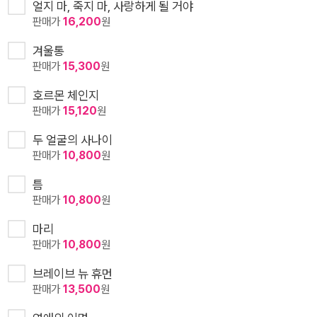
얼지 마, 죽지 마, 사랑하게 될 거야
판매가
16,200
원
겨울통
판매가
15,300
원
호르몬 체인지
판매가
15,120
원
두 얼굴의 사나이
판매가
10,800
원
틈
판매가
10,800
원
마리
판매가
10,800
원
브레이브 뉴 휴먼
판매가
13,500
원