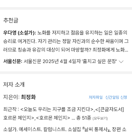
통째로 앗아가는, 이기적이고 콧대 높은 의학기술의 몹쓸 진보다.
호르몬 체인징 수술로 인해 나는어머니를 잃었다.
추천글
우다영 (소설가):
노화를 저지하고 젊음을 유지하는 일은 일종의
승리로 여겨진다. 자기 관리는 정말 자신과의 순수한 싸움이며 그
러므로 칭송과 유감의 대상이 되어 마땅할까? 최정화에게 노화
는 개인적인 문제가 아닌 사회적인 문제다. 외로워지고 싶지 않은
서울신문:
서울신문 2025년 4월 4일자 '훔치고 싶은 문장'
사람들이 만든 기괴한 경제 속에서 생기와 아름다움 그리고 한 시
절이 교환된다. 자원으로 환원될 수 없는 것들이 셈을 치를 때 탈
락하는 것들, “무시무시한 편안함”이 당신 앞으로 배송되었을 때
저자 소개
당신이 외면하는 것들을 보라. 최정화가 바꾸려는 세계는 바로 거
지은이:
최정화
저자파일
신간알림 신청
기에 있다.
최근작 :
<오늘도 우리는 지구를 조금 지킨다>
,
<[큰글자도서]
호르몬 체인지>
,
<호르몬 체인지>
… 총 51종
(모두보기)
소설가. 에세이스트. 칼럼니스트. 소설집 『날씨 통제사』, 장편 소