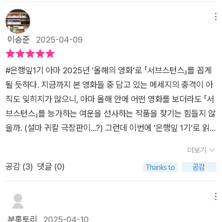
터 고시에 내몰려 유치원 마치고 학원 뺑뺑이를 돌며, 그 유치원
는 사람을 부러워하고, 돈이 많아 생명을 연장하지만 한 번도 건
교육과정이란 걸 들여다보면 온통 특별활동 수업 영어 태권도 바
메뉴
강을 경험하지 못한 자는 빈자의 건강을 부러워한다. 누가 더 불
이올린 피아노 한자 코딩 등등등.... 이쯤 되면 사람들은 말한다.
이승준
2025-04-09
행의 크기가 큰 지를 내기하듯 넋두리를 쏟아내는 그들의 모습을
뭐 어쩌라고? 자본주의 시대에 돈 없이 별수 있어? 누가 대통령
보면서, 비록 이분법적 비교이기는 하지만 다른 독자들은 무슨 생
이 돼도 마찬가지 아니냐고. 좁은 땅덩어리에서 인재 수출 외에
각을 할 지 궁금해졌다. 소설에서 호르몬 체인징을 주선하는 회
#은행잎1기 아마 2025년 ‘올해의 영화’로 「서브스턴스」를 꼽게
뭐 다른 먹고살게 있냐고?!! 자포자기 내지는 이 체제에 대한 체
사는 합법을 위장해 불법으로 매칭을 시킨다. 법적으로는 제공자
될 듯하다. 지금까지 본 영화들 중 담고 있는 메세지의 충격이 아
념의 마음들이 아이들을 괴물로 만들고 서초 초등 사건 이전에도
가 사망해야 호르몬을 제공받을 수 있기 때문에(살아 있는 사람
직도 잊히지가 않으니, 아마 올해 안에 어떤 영화를 보더라도 「서
이미 교실은 붕괴되었고 이제 혁명이 아니고서는 몰락뿐이다. 누
의 호르몬을 제공받는 건 불법이다. 이에 대해 매매와 기증에 대
브스턴스」를 능가하는 여운을 선사하는 작품을 찾기는 힘들지 않
구나 알고 있다. 다만 외면할 뿐이지. 그리고 한 체제가 무너지기
한 언급은 없다), 회사는 셀러에게 먼저 사망신고를 하게끔 한다.
을까. (설마 귀칼 극장판이…?) 그런데 이번에 ‘은행잎 1기’로 읽
까지 약간의 간극, 즉 텀이 있는데 그 기간 동안 사람들은 마치 아
그리고 소설 후반부에서는 호르몬 체인징을 매칭시키는 회사에
게 된 작품 『호르몬 체인지』은 그런 「서브스턴스」를 떠올리게 했
무 일 없는 냥 안도한다. 지금이 딱 그런 시기다,. 소설 속 호르몬
더보기
서 셀러의 수가 줄어들자 팀장 한 명이 셀러의 연령대를 낮추자는
다. 다루고 있는 주제가 비슷했고, 서사가 진행되는 방향 또한 크
을 사고파는 시대, 너도나도 예쁘고 잘생긴 젊음을 선호한다. 당
공감 (
3
)
댓글 (0)
대안을 제시한다. 그러자 부장은 '유레카'를 외칠 기세로 반긴다.
게 다르지 않았다. 무엇보다도, 둘 다 정말 재미있었다.근미래의
연한 결과다.소설가는 곧 다가올 미래를 소설에서 보여준다. 좀
당연히 불법이다. 이 장면은 마치 멀쩡하게 생긴 고학력자 인텔리
대한민국은 ‘늙지 않을 수 있’게 되었다. ‘셀러’라 불리는 젊은 사
극단적인 방법이기는 하지만 틀린 말도 아니다. 소설에 언급된 인
들이 그럴듯한 회의실 테이블에 둘러앉아 장기 밀매 회의를 하는
람들의 호르몬을 빼내어 ‘바이어’ 노인에게 주사하면, 노인들은
메뉴
물들, 노인에 대한 혐오는 현실과 다르지 않다. 돈을 벌기 위해 병
것처럼 읽힌다. 미성년자를 돈으로 유혹해 사망신고를 하게 만들
젊어진 몸으로 살게 될 수 있는 것이다. 그러나 과학 기술이 ‘완전
분홍토리
2025-04-10
원을 찾는 사람들, 즉 가난한 사람들에 대한 묘사도 '무능함'이라