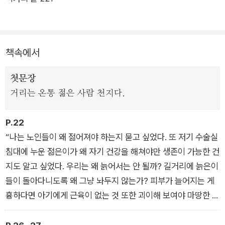
되돌리는 수술이 가능해진 세상을 배경으로 한다. ‘젊고 건강한
몸’을 향한 욕망. 그것을 비대하게 부풀리는 기형적인 시스템. 사
회의 외면과 방관을 숙주 삼아 빈곤의 악순환은 지속적으로 반복
책속에서
된다. 나아가 최정화는 ‘더 젊고 더 아름다운 신체’를 원하는 인간
의 욕망을 일갈하는 데서 그치지 않는다.
첫문장
거리는 온통 젊은 사람 천지다.
P.22
“나는 노인들이 왜 젊어져야 하는지 묻고 싶었다. 또 저기 수술실
침대에 누운 젊은이가 왜 자기 건강을 해쳐야만 생존이 가능한 건
지도 알고 싶었다. 우리는 왜 늙어서는 안 될까? 길거리에 늙은이
들이 돌아다니도록 왜 그냥 놔두지 않는가? 피부가 늘어지는 게
흉하다면 아기에게 근육이 없는 것 또한 괴이해 보여야 마땅한 일
이 아닐까? 전염되지도 않는 검버섯을 누구를 위해 제거해야 하
느냔 말이다. 나는 그렇게 소리치고 싶었지만 그래봤자 미치광이