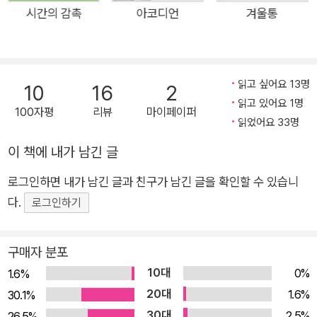
최정화는 ‘더 젊고 더 아름다운 신체’를 원하는 인간의 욕망을 일
시간의 감촉
아코디언
겨울통
갈하는 데서 그치지 않는다. 젊음을 갈망하는 욕망이 어디로부터
기원하게 되었는지를 낱낱이 드러내고, 그것을 자극하는 시스템
과 시스템을 추동하게 하는 사회를 긴밀하게 들여다볼 수 있도록
읽고 싶어요 13명
10
16
2
여러 화자의 입을 빌려 이야기한다. 호르몬 수술을 받고 스무 살
읽고 있어요 1명
100자평
리뷰
마이페이퍼
이 된 칠십대 노인, 나보다 어려진 엄마를 맞닥뜨리게 된 딸, 가족
읽었어요 33명
을 살리기 위해 목숨을 걸고 호르몬을 제공하는 셀러들, 수요를
이 책에 내가 남긴 글
맞추기 위해 윤리 의식을 저버린 사람들……. “워로워지고 싶지
않은 사람들이 만든 기괴한 경제 속에서 생기와 아름다움 그리고
로그인하면 내가 남긴 글과 친구가 남긴 글을 확인할 수 있습니
한 시절이 교환”되고,(소설가 우다영) 독자는 서로 다른 사정과
다.
로그인하기
입장을 지닌 화자들을 통해 지금 우리가 발 딛고 선 사회의 부조
리―순리를 거부하고 필요 이상의 것을 욕망하는 행위가 미래로
구매자 분포
부터 얼마나 많은 것들을 빼앗고 있는지. 그 과정에서 얼마나 많
10대
0%
1.6%
은 것들이 희생되고 사라지고 마는지―에 대해 고민하게 될 것이
20대
1.6%
30.1%
다. “수술 후 내내 두려워했던 것과는 달리, 나는 마냥 기쁨에 젖
30대
2.5%
26.5%