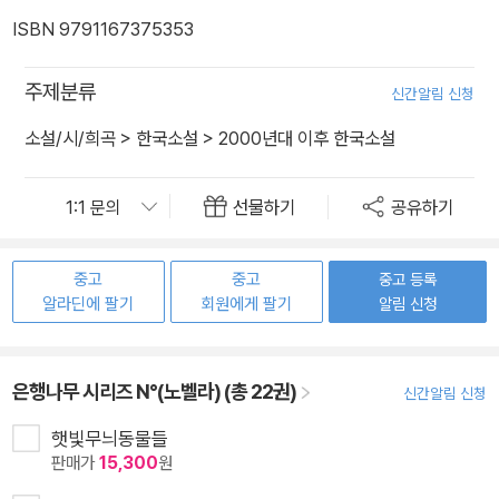
ISBN 9791167375353
주제분류
신간알림 신청
소설/시/희곡
>
한국소설
>
2000년대 이후 한국소설
선물하기
공유하기
중고
중고
중고 등록
알라딘에 팔기
회원에게 팔기
알림 신청
은행나무 시리즈 N°(노벨라) (총 22권)
신간알림 신청
햇빛무늬동물들
판매가
15,300
원