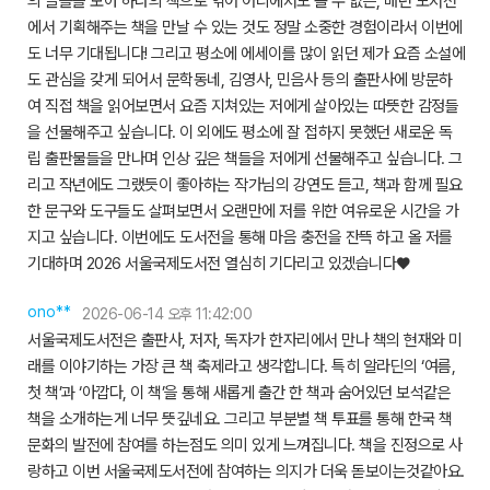
의 글들을 모아 하나의 책으로 엮어 어디에서도 볼 수 없는, 매년 도서전
에서 기획해주는 책을 만날 수 있는 것도 정말 소중한 경험이라서 이번에
도 너무 기대됩니다! 그리고 평소에 에세이를 많이 읽던 제가 요즘 소설에
도 관심을 갖게 되어서 문학동네, 김영사, 민음사 등의 출판사에 방문하
여 직접 책을 읽어보면서 요즘 지쳐있는 저에게 살아있는 따뜻한 감정들
을 선물해주고 싶습니다. 이 외에도 평소에 잘 접하지 못했던 새로운 독
립 출판물들을 만나며 인상 깊은 책들을 저에게 선물해주고 싶습니다. 그
리고 작년에도 그랬듯이 좋아하는 작가님의 강연도 듣고, 책과 함께 필요
한 문구와 도구들도 살펴보면서 오랜만에 저를 위한 여유로운 시간을 가
지고 싶습니다. 이번에도 도서전을 통해 마음 충전을 잔뜩 하고 올 저를
기대하며 2026 서울국제도서전 열심히 기다리고 있겠습니다♥
ono**
2026-06-14 오후 11:42:00
서울국제도서전은 출판사, 저자, 독자가 한자리에서 만나 책의 현재와 미
래를 이야기하는 가장 큰 책 축제라고 생각합니다. 특히 알라딘의 ‘여름,
첫 책’과 ‘아깝다, 이 책’을 통해 새롭게 출간 한 책과 숨어있던 보석같은
책을 소개하는게 너무 뜻깊네요. 그리고 부분별 책 투표를 통해 한국 책
문화의 발전에 참여를 하는점도 의미 있게 느껴집니다. 책을 진정으로 사
랑하고 이번 서울국제도서전에 참여하는 의지가 더욱 돋보이는것같아요.