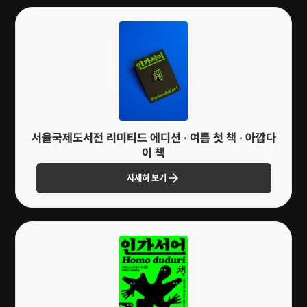
관
련
이
벤
트
서울국제도서전 리미티드 에디션 · 여름 첫 책 · 아깝다
이 책
자세히 보기