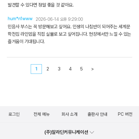
발견할 수 있다면 정말 좋을 것 같아요.
hum*n1www
2026-06-14 오후 9:29:00
민음사 부스는 꼭 방문해보고 싶어요. 인생의 나침반이 되어주는 세계문
학전집 라인업을 직접 실물로 보고 싶어집니다. 현장에서만 느낄 수 있는
즐거움이 기대됩니다.
1
2
3
4
5
>
로그인
전체 메뉴
회사 소개
출판사 안내
PC 버전
(주)알라딘커뮤니케이션