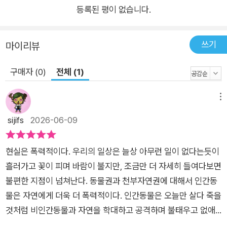
등록된 평이 없습니다.
에서 밀집 사육되는 산업 동물과 달리 야생동물은 절멸의 위기에
처했다. 프랑스의 경우, 매년 도살되는 10억 마리의 동물 중 8억
5천만 마리의 동물이 갇혀 지내다 도축된다. 세계자연기금은 어
쓰기
마이리뷰
획된 물고기의 40퍼센트가 소비되지 않는 것으로 추정하는데,
이는 수천억 마리의 물고기가 아무 이유 없이 죽임을 당한다는 말
구매자 (0)
전체 (1)
이다. 덴마크령 페로 제도에서 이루어지는 고래 학살과 유럽의 잔
인한 기마 사냥은 전통의 이름으로 계속되고 있다. 착취와 파괴의
메뉴
근저에는 “자기가 동물이 아니라고 생각하는 유일한 동물”인 인
sijifs
2026-06-09
간이 다른 동물보다 우월하다는 생각이 놓여 있다. 저자는 이를
바탕으로 인간이 행동하는 방식에 대한 역사적, 윤리적, 철학적
현실은 폭력적이다. 우리의 일상은 늘상 아무런 일이 없다는듯이
성찰을 검토한다. 우선 몽테뉴, 제러미 벤담은 지능의 서열화에
흘러가고 꽃이 피며 바람이 불지만, 조금만 더 자세히 들여다보면
의문을 표했고, 플루타르코스, 피타고라스, 루소는 동물이 불필요
불편한 지점이 넘쳐난다. 동물권과 천부자연권에 대해서 인간동
하게 고통받아서는 안 된다는 사실을 그들의 시대에 이미 옹호했
물은 자연에게 더욱 더 폭력적이다. 인간동물은 오늘만 살다 죽을
다. 저자는 이런 생각이 일시적인 유행이나 갑자기 등장한 것이
것처럼 비인간동물과 자연을 학대하고 공격하며 불태우고 없애
아니라 수세기 동안 존재해 온 윤리적 태도라고 말한다. 3. 멸종
버린다. 인간동물이 보기에 귀엽거나 쓸모있다고 생각되지 않는