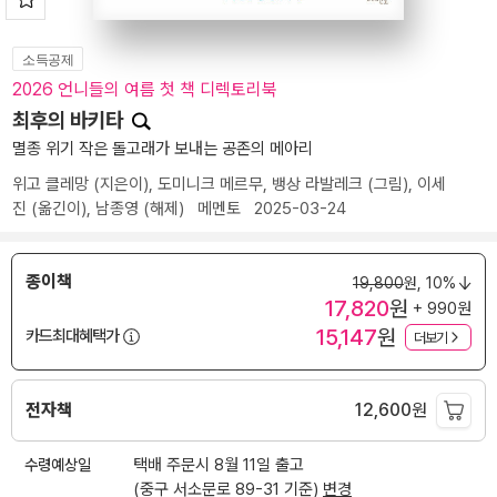
소득공제
2026 언니들의 여름 첫 책 디렉토리북
최후의 바키타
멸종 위기 작은 돌고래가 보내는 공존의 메아리
위고 클레망
(지은이),
도미니크 메르무
,
뱅상 라발레크
(그림),
이세
진
(옮긴이),
남종영
(해제)
메멘토
2025-03-24
종이책
19,800
원,
10%
17,820
원
+ 990원
15,147
원
카드최대혜택가
더보기
전자책
12,600
원
수령예상일
택배 주문시 8월 11일 출고
(중구 서소문로 89-31 기준)
변경