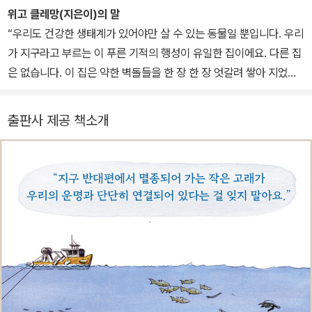
한 '지구 종단 3부작' 시리즈와 수족관에 갇혀 돌고래쇼를 하던 남방
위고 클레망(지은이)의 말
큰돌고래 제돌이를 고향 바다로 돌아가게 한 기사를 인생 최고의 보
“우리도 건강한 생태계가 있어야만 살 수 있는 동물일 뿐입니다. 우리
람으로 여긴다. 《안녕하세요, 비인간동물님들!》 《잘 있어, 생선은 고
가 지구라고 부르는 이 푸른 기적의 행성이 유일한 집이에요. 다른 집
마웠어》 《고래의 노래》 《북극곰은 걷고 싶다》 《동물권력》 《다정한
은 없습니다. 이 집은 약한 벽돌들을 한 장 한 장 엇갈려 쌓아 지었습
거인》 등을 썼다. 《동물권력》으로 2023년 한국출판문화상 교양부문
니다. 모든 생명체는 이런 식으로 연결되어 있어요. 이 이론을 ‘바키타
저술상을 수상했다.
정리’라고 부릅시다. 지구 반대편에서 멸종되어 가는 작은 고래가 실
출판사 제공 책소개
은 우리의 운명과 단단히 연결되어 있다는 걸 잊지 말아요.”