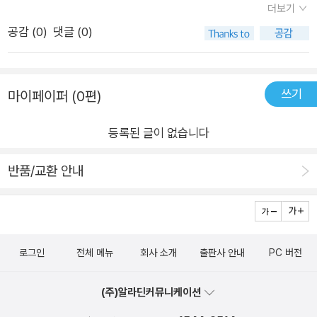
위기 작은 돌고래가 상징하는 희망과 회복력을 믿고, 긍정적 실천
더보기
다면, 지구에서 없애버려도 상관없다는 식이다. '최후의 바키
을 이어가는 작은 영웅들의 이야기 바키타는 몸길이 150센티미
공감 (
0
)
댓글 (0)
타'는 아름다운 그림으로 현실을 묘사하여 인간이 저지른 폭력을
터에 웃는 듯한 얼굴 때문에 바다의 판다라 불리는 작은 돌고래
완충시켜주지만, 폭력적인 사실 자체를 지우지는 못한다. 인간동
다. 수백 년 전부터 멕시코 코르테스 해에 서식해 왔고, 현재 6~1
물이 고래를 공격하여 고래의 피로 물들여진 바다, 환경파괴로 인
0마리밖에 남지 않은 멸종 위기종이다. 저자는 적은 수이지만 여
쓰기
마이페이퍼 (0편)
해 서식지에서 쫓겨난 동물과 쓰러져있는 나무는 인간동물의 잔
전히 존재하는 바키타가 회복력과 희망의 강력한 상징이라고 말
혹함을 다시 한 번 생각하게 만든다. 나 자신의 마음이 불편해지
한다. 어업으로 멸종 위기에 처한 그들은 인간의 소비가 자연에
등록된 글이 없습니다
지 않기 위해 인간동물 전체가 저지른 악행을 회피하는 것은 옳은
미치는 영향을 보여 주면서도 우리가 살고 있는 지구라는 공동 주
선택이라고 할 수 있을까? 최소한 내가 할 수 있는 것을 행동하는
반품/교환 안내
택을 이루는 벽돌 하나를 상징하기도 한다. 공동 주택의 벽돌이
인간동물이 되길 바란다.
하나씩 제거되면 결국 건물 자체가 무너질 것이다. 아직 건물이
무너지지 않는 것은 생태계의 균형을 되찾기 위한 노력과 실천이
있기 때문이다. 제왕나비와 숲을 지키기 위해 목숨을 내건 멕시코
의 환경운동가 오메로 고메스, 고릴라와 인간의 평화로운 공존을
로그인
전체 메뉴
회사 소개
출판사 안내
PC 버전
모색한 우간다의 브윈디 국립공원, 사육장과 도살장에서 구조된
(주)알라딘커뮤니케이션
동물이 자유롭게 노니는 그로앵그로앵 안식처, 활동가가 된 전직
돌고래 조련사와 도축장 노동자, 생물학자, 해양보전운동가, 로컬