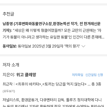
이 책은 12장에 걸쳐 밀집 사육, 산업적 어획, 플라스틱 쓰레기, 토지
황폐화, 지구온난화의 현장을 가감 없이 증언할 뿐 아니라 생태 문제
추천글
에 대한 역사적, 철학적, 윤리적 사유를 되짚어보고, 지구를 지키는 실
천 방법까지 제안한다. 생물다양성, 생물종 간의 상호 의존성, 그리고
남종영 (기후변화와동물연구소장,환경논픽션 작가, 전 한겨레신문
생태계 균형을 이해하도록 돕는 가장 효과적인 입문서이다.
기자):
“세상은 왜 이렇게 헝클어졌을까? 모든 교란의 근원에는 ‘자
기가 동물이 아니라고 생각하는 유일한 동물’인 인간이 다른 존재에
견줘 우월하다고 생각하는 데 있다. 나는 ‘행복하게 지내는 동물을 보
동아일보:
동아일보 2025년 3월 29일자 '책의 향기'
니까 좋습니다’라고 한 전직 도축장 노동자 마우리시오의 한 마디에
실타래를 풀 힌트가 있다고 본다. 고통도 전염되지만, 행복도 전염된
다. 고통에서 벗어난 동물의 평안한 얼굴, 고릴라 보전을 통해 효능감
저자 소개
을 얻은 마을 주민들의 삶은 인류세의 세계대전에서 승리할 수 있다
지은이:
위고 클레망
저자파일
신간알림 신청
는 자신감을 퍼뜨린다. 이것이 바로 이 책의 장점이다. 비판과 종말론
에 빠지지 않고 긍정적 실천이라면 아무리 작은 것이어도 지지하고
최근작 :
<최후의 바키타>
,
<토끼는 당근을 먹지 않는다>
… 총 3종
격려하는 이들이 책 속에 있다. 생물학자, 해양보전운동가, 로컬푸드
(모두보기)
활동가, 전직 도축장 노동자 등 이들이야말로 인류세의 작은 영웅들
저널리스트, 환경운동가, 다큐멘터리 감독. 툴루즈 정치대학에 다니
이다.”
는 동안 프리랜서 기자로 활동하며 젊은 기자에게 수여하는 프랑수아