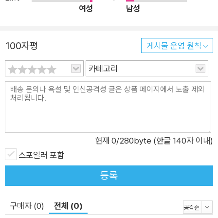
페로 제도(islands), 플라스틱 쓰레기로 넘쳐나는 인도네시아 레
여성
남성
콕의 하천, 지구온난화로 빙하와 영구동토가 녹고 있는 북극 스발
바르 제도…. 생태 위기의 최전선에 있는 이 핫스팟들은 인간이
100자평
지구 생태계를 상대로 벌이는 새로운 세계대전의 위태로운 현장
게시물 운영 원칙
이다. 2019년부터 공영방송 ‘프랑스 5’에서 다큐멘터리 시리즈
카테고리
<전선에서(Sur le front)>를 방송하고 있는 저자는 현실의 폭력
성을 다소나마 누그러뜨리고 환경문제에 대한 접근성을 높이기
위해 만화를 택했다고 한다. 이 책은 12장에 걸쳐 밀집 사육, 산업
적 어획, 플라스틱 쓰레기, 토지 황폐화, 지구온난화의 현장을 가
감 없이 증언할 뿐 아니라 생태 문제에 대한 역사적, 철학적, 윤리
현재
0
/280byte (한글 140자 이내)
적 사유를 되짚어보고, 지구를 지키는 실천 방법까지 제안한다.
스포일러 포함
생물다양성, 생물종 간의 상호 의존성, 그리고 생태계 균형을 이
해하도록 돕는 가장 효과적인 입문서이다. 2. 인간은 “자기가 동
등록
물이 아니라고 생각하는 유일한 동물” 우리가 행동하는 방식에
대한 역사적, 윤리적, 철학적 성찰을 담다 책에서 가장 많은 분량
구매자 (0)
전체 (0)
을 할애하는 것은 동물이다. ‘최소 비용, 최대 생산’의 법칙 아래