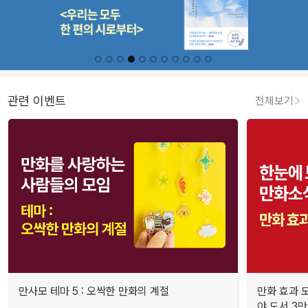
관련 이벤트
전체보기
만사모 테마 5 : 오싹한 만화의 계절
만화 효과 모
야 도서 3만