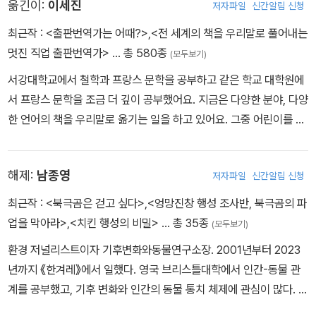
옮긴이:
이세진
저자파일
신간알림 신청
을 썼다.
최근작 :
<출판번역가는 어때?>
,
<전 세계의 책을 우리말로 풀어내는
멋진 직업 출판번역가>
… 총 580종
(모두보기)
서강대학교에서 철학과 프랑스 문학을 공부하고 같은 학교 대학원에
서 프랑스 문학을 조금 더 깊이 공부했어요. 지금은 다양한 분야, 다양
한 언어의 책을 우리말로 옮기는 일을 하고 있어요. 그중 어린이를 위
한 책으로는 《거대한 책》, 《제자리를 찾습니다》, 《나, 꽃으로 태어났
어》, 《체리나무 아래 오두막》, <돌아온 꼬마 니콜라> 시리즈 등이 있
해제:
남종영
저자파일
신간알림 신청
어요.
최근작 :
<북극곰은 걷고 싶다>
,
<엉망진창 행성 조사반, 북극곰의 파
업을 막아라>
,
<치킨 행성의 비밀>
… 총 35종
(모두보기)
환경 저널리스트이자 기후변화와동물연구소장. 2001년부터 2023
년까지 《한겨레》에서 일했다. 영국 브리스틀대학에서 인간-동물 관
계를 공부했고, 기후 변화와 인간의 동물 통치 체제에 관심이 많다. 북
극과 남극, 적도를 오가며 기후 변화로 고통받는 인간과 동물을 기록