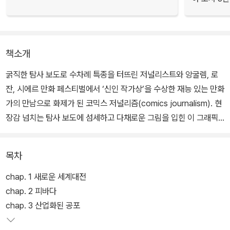
책소개
굵직한 탐사 보도로 수차례 특종을 터뜨린 저널리스트와 앙굴렘, 로
잔, 시에르 만화 페스티벌에서 ‘신인 작가상’을 수상한 재능 있는 만화
가의 만남으로 화제가 된 코믹스 저널리즘(comics journalism). 현
장감 넘치는 탐사 보도에 섬세하고 다채로운 그림을 입힌 이 그래픽
리포트는 21세기 생태 문제의 핵심을 파고든 역작이다.
목차
2019년부터 공영방송 ‘프랑스 5’에서 다큐멘터리 시리즈 <전선에서
(Sur le front)>를 방송하고 있는 저자는 현실의 폭력성을 다소나마
chap. 1 새로운 세계대전
누그러뜨리고 환경문제에 대한 접근성을 높이기 위해 만화를 택했다
chap. 2 피바다
고 한다.
chap. 3 산업화된 공포