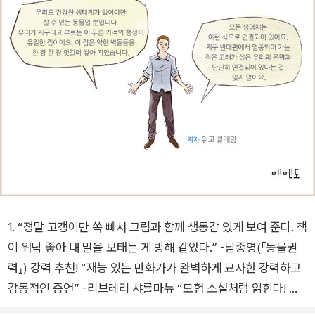
1. “정말 고갱이만 쏙 빼서 그림과 함께 생동감 있게 보여 준다. 책
이 워낙 좋아 내 말을 보태는 게 방해 같았다.” -남종영(『동물권
력』) 강력 추천! “재능 있는 만화가가 완벽하게 묘사한 강력하고
감동적인 증언” -리브레리 샤를마뉴 “모험 소설처럼 읽힌다! 위
대한 증언의 힘과 유용한 가치를 지닌 장엄한 그래픽노블” -프랑