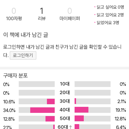
스 블뢰(라디오 프랑스) 유럽, 멕시코, 아프리카, 인도네시아, 북
읽고 싶어요 0명
0
1
0
극까지 이어진 탐사 여정을 통해 21세기 생태 문제의 핵심을 파
읽고 있어요 2명
100자평
리뷰
마이페이퍼
고든 코믹스 저널리즘(comics journalism) 굵직한 탐사 보도로
읽었어요 3명
수차례 특종을 터뜨린 저널리스트와 앙굴렘, 로잔, 시에르 만화
이 책에 내가 남긴 글
페스티벌에서 ‘신인 작가상’을 수상한 재능 있는 만화가의 만남으
로그인하면 내가 남긴 글과 친구가 남긴 글을 확인할 수 있습니
로 화제가 된 코믹스 저널리즘(comics journalism). 현장감 넘치
다.
는 탐사 보도에 섬세하고 다채로운 그림을 입힌 이 그래픽 리포트
로그인하기
는 21세기 생태 문제의 핵심을 파고든 역작이다. 딸이 태어나고
생명의 소중함을 느낀 프랑스의 저널리스트 위고 클레망은 서커
구매자 분포
스에 동원되는 동물의 고통을 목격한 뒤 전 세계를 돌아다니며 생
10대
0%
0%
태 문제를 취재한다. 유럽, 멕시코, 아프리카, 인도네시아, 북극까
20대
0%
0%
지 이어진 탐사 여정에서 그가 본 지구는 빠른 속도로 고갈되고
30대
2.1%
10.6%
있고, 인간은 우리의 생존 자체를 위협하는 지점에 위험할 정도로
40대
19.1%
34.0%
가까이 다가가 있다. 혼획으로 멸종 위기에 처한 바키타 돌고래가
50대
12.8%
12.8%
사는 멕시코 바다, 전통의 이름으로 고래 학살을 즐기는 덴마크령
60대
6.4%
2.1%