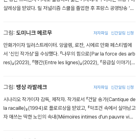
샬레상을 받았다. 릴 저널리즘 스쿨을 졸업한 후 프랑스 공영방송 ‘프
랑스 2’에 기자로 입사했다. 2015년 샤를리 에브도 총격 사건의 범인
추격, 네팔 지진 등을 특종 보도했다. 2019년부터 공영방송 ‘프랑스
그림:
도미니크 메르무
저자파일
신간알림 신청
5’에서 다큐멘터리 시리즈 <전선에서(Sur le Front)>를 제작 및 진
행하고 있고, 2022년에는 환경 및 사회 문제를 다루는 온라인 탐사
만화가이자 일러스트레이터. 앙굴렘, 로잔, 시에르 만화 페스티벌에
매체 ‘바키타’를 만들었다. 『토끼는 당근을 먹지 않는다(Les Lapins
서 ‘신인 작가상’을 수상했다. 『나무의 힘으로(Par la force des arb
ne mangent pas de carottes)』(2022), 『생태 전쟁 일지(Journ
res)』(2023), 『행간(Entre les lignes)』(2022), 『응급실 이야기(L
al de guerre écologique)』(2020), 『나는 왜 동물을 먹지 않게 되
es mille et une vies des urgences)』(2017), 『호출(L'Appel)』(2
었나(Comment j'ai arrêté de manger les animaux)』(2019)를
016)의 작화를 담당했다.
썼다.
그림:
뱅상 라발레크
저자파일
신간알림 신청
시나리오 작가이자 감독, 제작자. 작가로서 『건달 송가(Cantique de
la racaille)』(1994)로 플로르상을 받았고, 『악조건 속에서 살아남고
자 애쓰는 딱한 노인의 속내(Mémoires intimes d'un pauvre vieu
x essayant de survivre en milieu hostile)』(2023), 『생트크루
아데바슈(Sainte-Croix-des-Vaches)』 삼부작(2018-2020) 등