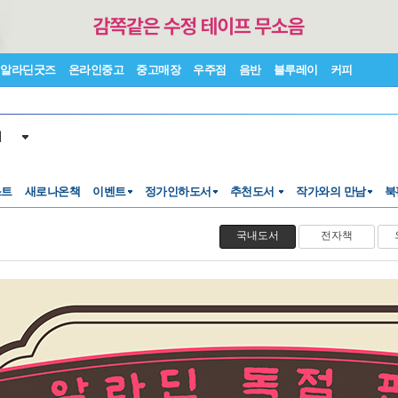
알라딘굿즈
온라인중고
중고매장
우주점
음반
블루레이
커피
서
스트
새로나온책
이벤트
정가인하도서
추천도서
작가와의 만남
북
국내도서
전자책