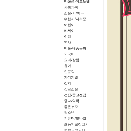
만화/라이트노벨
사회과학
소설/시/희곡
수험서/자격증
어린이
에세이
여행
역사
예술/대중문화
외국어
요리/살림
유아
인문학
자기계발
잡지
장르소설
전집/중고전집
종교/역학
좋은부모
청소년
컴퓨터/모바일
초등학교참고서
중학교참고서