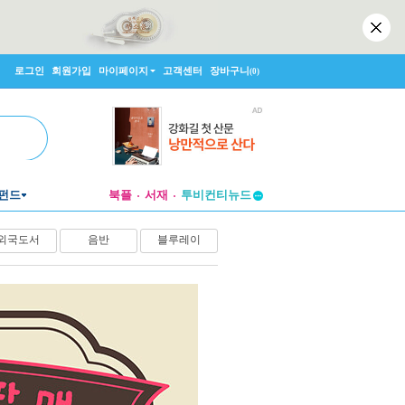
로그인
회원가입
마이페이지
고객센터
장바구니
(0)
펀드
북플
서재
투비컨티뉴드
창작플랫폼
외국도서
음반
블루레이
투비컨티뉴드