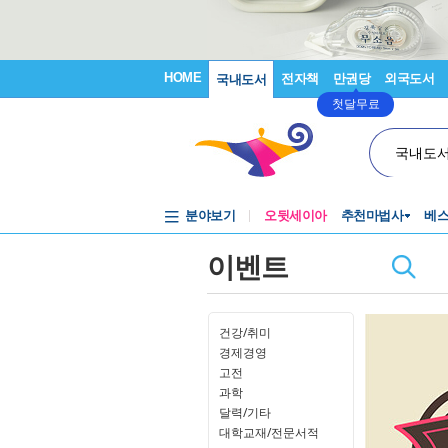
HOME
전자책
만권당
외국도서
국내도서
첫달무료
국내도
분야보기
오뒷세이아
추천마법사
베
이벤트
건강/취미
경제경영
고전
과학
달력/기타
대학교재/전문서적