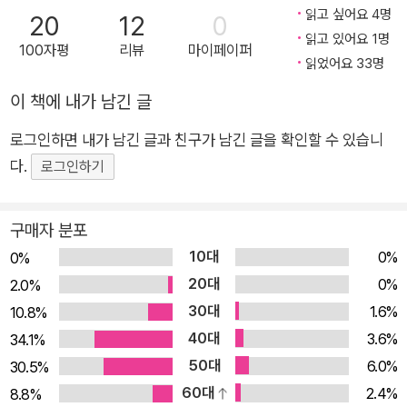
Country Wedding)이나 ’아침 식사 후‘(After Breakfast)와 같
다” 는 그랜트 우드의 말에서 착안했죠. 실제로 많은 예술가가 소젖
읽고 싶어요 4명
20
12
0
은 그림들은 시골 사람들의 일상적인 장면을 따뜻하게 그려내었
짜기, 설거지하기, 개 산책시키기와 같은 일상적인 일을 하는 동안 종
읽고 있어요 1명
100자평
리뷰
마이페이퍼
습니다. 그랜트 우드는 그의 작품을 통해 당시의 빠르게 변화하는
종 기막힌 아이디어를 얻곤 한답니다.
읽었어요 33명
사회에서 잃어가는 전통적인 가치를 지키려 했습니다. 또한 그는
‘아메리칸 고딕’은 1930년에 전시되어 상을 받았고, 그 즉시 그랜트
이 책에 내가 남긴 글
시골 사람들의 고독과 소박함, 그리고 그들의 일상적인 삶의 중요
우드는 아주 유명해졌어요. 이 그림의 의미가 무엇인지에 대해 사람
성을 강조했고, 그런 모습들을 그림에 담으려고 노력한 작가입니
들은 저마다 다른 의견을 내놓았어요. 어떤 사람은 시골 사람들을 찬
로그인하면 내가 남긴 글과 친구가 남긴 글을 확인할 수 있습니
다. 따분해 보이는 일상을 애정 어린 시선으로 바라보고 스스로를
양하는 그림이라고 하고, 또 어떤 사람은 시골 사람들의 편협함을 드
다.
로그인하기
믿도록 북돋우는 지혜롭고 다정한 그림책 꿈을 이루기 위해서 꼭
러내는 그
멀리 떠나거나, 오랜 시간이 필요할까요? 그랜트 우드가 꿈을 위
림이라고 해석하기도 했어요. ‘아메리칸 고딕’에 대해 사람들이 어떻
구매자 분포
해 멀리 여행을 떠났다가 다시 고향으로 돌아와 멋진 작품을 그려
게 생각하든, 한 가지 분명한 사실이 있어요. 그것은 이 그림이 그랜트
10대
0%
0%
냈듯, 우리도 지금 꿈을 이루기 위해 긴 여행을 하는 중일지 모릅
우드가 이룬 최고의 업적이라는 거예요.
20대
0%
2.0%
니다. 이 책의 주인공 그랜트처럼, 꿈을 이루기에 충분한 것들을
30대
1.6%
10.8%
이미 가졌는지 모르는 체로요. 꿈을 이루기 위해, 다른 사람들보
40대
3.6%
34.1%
다 더 나은 모습을 갖추기 위해, 또는 남들의 평가를 의식하며 외
50대
6.0%
30.5%
적인 것들을 채우려고 노력하기도 하지요. 그런 노력이 반복되고,
60대
2.4%
8.8%
또 노력하면서 우리는 자신을 성장시키는 원동력이 자신의 내부