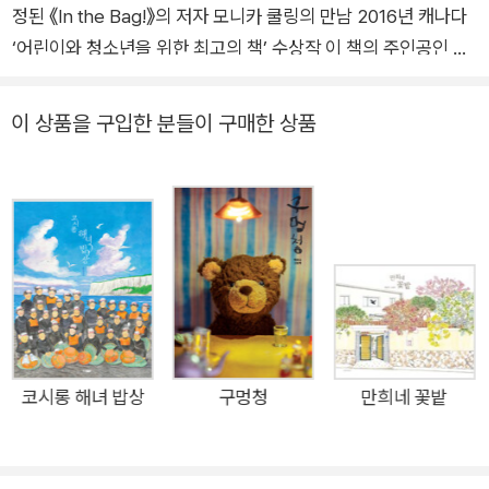
술의 본보기라고 여겨졌어요.
정된 《In the Bag!》의 저자 모니카 쿨링의 만남 2016년 캐나다
1920년 여름, 그랜트 우드는 동갑내기 친구 마빈 콘과 유럽으로 여행
‘어린이와 청소년을 위한 최고의 책’ 수상작 이 책의 주인공인 그
을 떠났어요. 유럽 화가들이 그린 걸작들을 직접 보고 싶었지요. 하지
랜트 우드(Gradnt Wood, 1891~1942)는 미국 아이오와주에
만 유럽에서 지낸 지 몇 달이 되지 않아, 그는 아주 중요한 사실을 깨
서 태어난 화가입니다. 그랜트 우드는 유럽에서 공부하면서 많은
이 상품을 구입한 분들이 구매한 상품
닫게 됩니다. 그건 훌륭한 화가가 되기 위해 반드시 그려야 하는 주제
영향을 받았지만, 그가 예술에서 가장 중요하게 여긴 것은 자신의
가 따로 있는 것이 아니며, 화가는 자신이 가장 관심 있는 주제와 대상
뿌리와 고향이었습니다. 그는 화가로서 큰 성공을 거두기 위해 유
을 그려야 한다는 사실이었죠. 그랜트 우드에게 관심 있는 주제와 대
럽의 거장들이 그린 작품들을 살펴보았고, 그곳에서의 경험을 통
상은 무엇이었을까요? 바로 그랜트가 자랐던 시골 풍경과 평생 알고
해 “화가는 반드시 자신이 가장 잘 아는 것, 자신이 사랑하는 것
지냈던 주위 사람들이었어요.
을 그려야 한다.”는 중요한 가르침을 얻었습니다. 그 후 그는 시골
풍경과 자신의 고향에서 자주 볼 수 있는 인물들, 그리고 평범한
이 책에는 그랜트 우드가 농장으로 돌아가는 것으로 나오지만, 실제
일상 속의 아름다움을 그리기 시작했습니다. 그의 작품 중 세계적
로는 어릴 때 살던 시더래피즈로 돌아갑니다. 그랜트 우드에게 농장
으로 유명한 작품은 1930년에 발표한 ‘아메리칸 고딕’(America
은 자신의 뿌리이자 그가 사랑한 시골을 연상시키는 상징이었어요.
n Gothic)입니다. 이 작품은 당시 미국의 농촌 생활을 상징하는
코시롱 해녀 밥상
구멍청
만희네 꽃밭
농장 풍경은 이후 그의 모든 작품에 등장합니다.
이미지로 큰 인기를 끌었습니다. 그랜트 우드의 다른 작품들도 대
그랜트 우드에게 실제로 틸리라는 젖소가 있었을까요? 사실 틸리는
부분 농촌 생활을 주제로 하고 있는데, 그중 ‘시골의 결혼식 (The
제가 만든 캐릭터예요. “소젖을 짜는 동안 아주 좋은 아이디어를 얻었