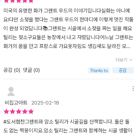
에서 도서를 보내주셔서 서평을 작성하였습니다 감사합니다 #1
단순히 화가에게만 해당하는 이야기가 아니라, 각자의 삶 속에서
일1그림책 #신간그림책 #그랜트와틸리가시골길을산책해요 #꿈
미국의 유명한 화가 그랜트 우드의 이야기입니다실화는 아니에
의미를 찾고 자신만의 길을 만들어 가는 모든 사람들에게도 적용
#반려동물 #시골 #그리움#초등추천그림책 ##마음약처방 #그
요!다만 소젖을 짰다는 그랜트 우드의 한마디에 이렇게 멋진 작품
될 수 있는 메시지이다. 또한, 이 책은 평범한 일상이 얼마나 특
림책스타그램
이 완성 되었답니다📚그랜트는 시골에서 소젖을 짜는 일을 해요
별한 순간으로 채워질 수 있는지를 보여준다. 그랜트 우드가 소젖
틸리는 젖소구요둘은 농장에서 나고 자랐답니다어느날 그랜트는
을 짜면서 예술적 영감을 얻었다는 일화처럼, 위대한 아이디어는
화가의 꿈을 안고 프랑스로 가요옷차림도 생김새도 달라진 모습
거창한 환경이 아니라 소소한 일상 속에서 탄생할 수 있음을 일깨
으로 그림을 그리며 살아가죠틸리는 그랜트를 기다리며 점점 야
운다. 꿈을 이루기 위해서는 반드시 먼 곳으로 떠나거나 화려한
더보기
위어 갑니다고향을 그리워하던 그랜트는 고향으로 돌아가기로
무대에 서야 하는 것이 아니라, 지금의 자리에서 자신이 가진 것
공감 (
0
)
댓글 (0)
결심해요다시 만난 그랜트와 틸리는 행복한 예전 삶으로 돌아갔
들을 소중히 여기고 가꾸는 것이 중요함을 일깨운다. 이 책에
답니다그랜트는 이제 주위의 사람들을 그려주는 화가가 되었어
서 가장 공감이 갔던 부분은 그랜트 우드가 결국 자신이 가장 잘
요시골 농장에 남아있던 틸리의 모습이안쓰럽고 슬퍼보였답니다
메뉴
아는 것을 그릴 때 비로소 위대한 작품을 만들어 낼 수 있었다는
말은 못하지만 이렇게 슬픈 마음을 표현 할 수 있겠구나또 그랜트
비집고아트
2025-02-18
점이다. 우리도 종종 남들의 시선을 의식하며 더 나은 환경이나
를 만나 행복해하는 모습은세상을 다 가진듯한 모습이었어요시
조건을 찾아야 한다고 생각하지만, 사실은 이미 우리 안에 충분한
드니 스미스의 그림에서 더 따뜻함을 느낄 수 있었답니다🪧193
가능성과 자원이 존재할 수 있다는 점을 깨닫게 해준다. 특히, 책
#도서협찬그랜트와 암소 틸리가 시골길을 산책합니다. 둘은 둘
0년 그랜드 우드가 그린 #아메리카 고딕그림과 이어지는 듯한
에서 강조하는 ‘따분해 보이는 일상 속에서 특별한 가치를 발견하
도 없는 짝꿍이지요.암소 틸리는 그랜트와 함께하는 시골 생활이
이야기입니다화가는 자신이 가장 관심있는 주제와 대상을 그려