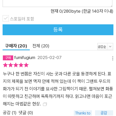
현재
0
/280byte (한글 140자 이내)
스포일러 포함
등록
구매자 (20)
전체 (20)
fumifugium
2025-02-07
메뉴
누구나 한 번쯤은 자신이 사는 곳과 다른 곳을 동경하게 된다. 표
지의 제목을 보면 액자 안에 적혀 있는데 이 책이 그랜트 우드의
화가가 되기 전 이야기를 묘사한 그림책이기 때문. 펼쳐보면 화풍
이 따뜻하고 친근하며 독특하기까지 하다. 읽고나면 마음이 포근
해지는 마법같은 현상.
공감 (
1
)
댓글 (0)