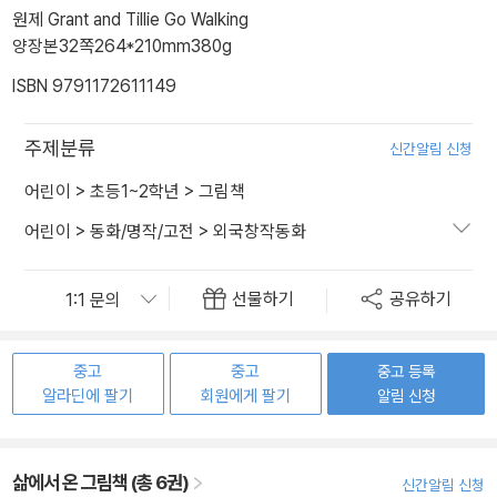
원제 Grant and Tillie Go Walking
양장본
32쪽
264*210mm
380g
ISBN 9791172611149
주제분류
신간알림 신청
어린이
>
초등1~2학년
>
그림책
어린이
>
동화/명작/고전
>
외국창작동화
선물하기
공유하기
중고
중고
중고 등록
알라딘에 팔기
회원에게 팔기
알림 신청
삶에서 온 그림책 (총 6권)
신간알림 신청