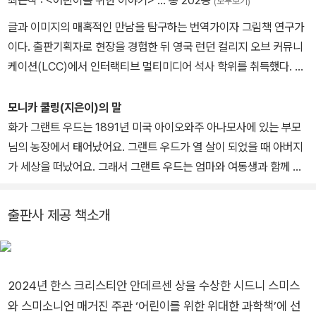
최근작 :
<어린이를 위한 이야기>
… 총 202종
(모두보기)
독 문학 상을 받았고 뉴욕 타임스와 퍼블리셔스 위클리 올해의 그림
글과 이미지의 매혹적인 만남을 탐구하는 번역가이자 그림책 연구가
책으로 선정되었으며, 《바닷가 탄광 마을》은 2017년에 보스턴 글로
이다. 출판기획자로 현장을 경험한 뒤 영국 런던 컬리지 오브 커뮤니
브 혼북 상과 케이트 그리너웨이 상을 수상했습니다. 작가가 처음으
케이션(LCC)에서 인터랙티브 멀티미디어 석사 학위를 취득했다. 고
로 쓰고 그린 《괜찮을 거야》는 에즈라 잭 키츠 상과 케이트 그리너웨
전과 현대 문학을 아우르는 문장을 우리말로 유려하게 옮기는 일에
이 상을 받았으며, 캐나다 시인 조던 스콧과 함께 작업한 《나는 강물
전념하고 있으며, 대표적인 역서로 《마틸다》 《크리스마스 캐럴》 《켄
모니카 쿨링(지은이)의 말
처럼 말해요》는 2021년 보스턴 글로브 혼북 상을 받았습니다. 2024
즈케 왕국》 《웡카》 등이 있다. 강연과 저술 활동을 통해 그림책이 지
화가 그랜트 우드는 1891년 미국 아이오와주 아나모사에 있는 부모
년에는 아동문학의 최고 영예인 한스 크리스티안 안데르센 상을 수상
닌 예술적 가치를 전하는 일에도 힘쓰고 있다.
님의 농장에서 태어났어요. 그랜트 우드가 열 살이 되었을 때 아버지
했습니다.
가 세상을 떠났어요. 그래서 그랜트 우드는 엄마와 여동생과 함께 근
처의 시더래피즈로 이사했어요.
그랜트 우드는 어릴 때부터 그림에 재능이 뛰어났어요. 그는 이렇게
출판사 제공 책소개
말했어요. “나의 첫 아틀리에(화가의 작업실)는 빨간 바둑판무늬 천
으로 덮인 식탁 아래였어요.”
그랜트 우드는 자라면서 자기가 시골 출신이라 ‘진짜’ 예술가로 인정
받을 수 있을지 걱정이 되었어요. 그 당시 유럽에 있는 화가들은 ‘거
2024년 한스 크리스티안 안데르센 상을 수상한 시드니 스미스
장’이라 불렸고, 그들이 선택한 주제나 그림 그리는 방식은 진정한 미
와 스미소니언 매거진 주관 ‘어린이를 위한 위대한 과학책’에 선