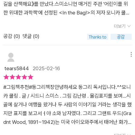
을 반영한 것이라고 하니!! 표현 기법에 대한 지식도 얻게 된다.
길을 산책해요》를 만났다.스미소니언 매거진 주관 '어린이를 위
것이지만 사실 그리 간단한 문제는 아닙니다. 다들 맞다고 하는
아이와 칫솔로 원하는 부분만 종이로 가리고 층층이 산을 만들어
한 위대한 과학책'에 선정된 <In the Bag!>의 저자 모니카 쿨링
길에서 벗어나 나만의 길을 가는 건 순탄한 길은 아니니까요. 그
보는 미술 놀이를 해도 좋을 것 같다. 라키비움 블루의 기사를 보
과2024 한스 크리스티안 안데르센상을 수상한 시드니 스미스의
렇다고 잘못된 길도 아니지요. 그랜트 우드의 이야기를 통해 생각
더보기
면 시드니 스미스 작가가 초창기에는 선?의 느낌이 선명했는데
환상적 만남으로 더 기대되는 책이다- 책 속으로-그랜트와 젖소
해보게 됩니다. 내 꿈을 향해 나아가는 이 길이 진정 내가 원하는
공감 (
0
)
댓글 (0)
나중으로 갈수록 경계가 흐려진다는 내용이 있었다. 그러고 나서
틸리는 함께 시골길을 산책한다.틸리는 행복했지만그랜트는 행
것인지 남들이 정해둔 길인지 말이죠. 꿈을 향해 나아가는 건 많
이 작품을 보니 정말 색칠의 경계가 없다. 새로운 시도를 즐긴다
복하지 않았다.틸리는 농장에서 나고 자라서 다른 곳에서 사는 것
은 고민이 따릅니다. 어디로 가야 할 지 이 길이 맞는지 고심하게
고 했던 시드니스미스 작가를 상상해 본다. 4. 표현의 재미1) 파
은 꿈에도 생각해본적이 없다그랜트도 농장에서 태어나고 자랐
메뉴
되지요. 하지만 그 길에 정답이란 없습니다. 저마다의 방법이 있
리에 도착한 주인공과 친구는 파리의 모습이 다이아몬드같다고
지만 평생 농부로 살고 싶지는 않았다.그랜트는 화가가 되고 싶었
tears5844
2025-02-16
는 거니까요. 그랜트 우드의 이야기를 보며 내가 좋아하는 것이
하지만 그림에서 인물들의 표정에서 환희를 찾을 수 없고, 파리
다.헛간이며 손수레, 닭, 소 눈에 보이는 건 모두 그렸다.그랜트는
뭔지 생각해보게 됩니다. 지금 이 순간 나의 삶에 의문이 들고 힘
전경은 공장지대인 것처럼 그려져있다. 내 눈에는 글과 그림이 상
프랑스 화가들처럼 그림을 그리고 싶다며 프랑스로 떠난다*그랜
겹다면 그랜트와 틸리의 모습이 잔잔한 위로가 될거예요. 지금 책
#그림책추천#동그리책장​안녕하세요 동그리 독서입니다.^^​​모니
충하는 듯한데 실제 주인공의 심정이 어떨지 다양하게 상상할 수
트 우드는 진정한 예술가가 되려면 파리에서 살아야 한다고 생각
을 펼쳐보세요. 얼른요. - 출판사로부터 책을 제공받아 솔직하게
카 쿨링 . 글 / 시드니 스미스 . 그림 김난령 . 옮김​​표지를 보며...시
있는 여지를 남겼다.2) 틸리의 얼굴은 🧶‘아침 햇살처럼 달콤하
했지만 파리에서 지내면서 중요한 것을 깨닫는다. 훌륭한 화가가
작성된 서평입니다.#그랜트와틸리가시골길을산책해요 #모니카
골에 살거나 여행을 왔거나 두 사람의 이야기일 거라는 생각을 했
고, 미소는 주위의 야타막한 언덕처럼 다정했지요.’라는 표현이
되기 위해 반드시 그려야 할 대상이나 방식은 없다는 것을. 그리
쿨링 #시드니스미스 #김난령옮김 #그랜트우드 #꿈 #그림책 #
지만 표지를 보고서ㅓ야 소와 남자였다. 그리고 그랜트 우드(Gra
나온다. 벌써 아침 햇살과 주위 언덕의 풍경에 대해 긍정적인 자
고 자신이 가장 잘 알고 사랑하는 사람들과 장소, 심지어 동물을
그림책스타그램 #그림책소개 #그림책추천 #그림책추천스타그
dnt Wood, 1891~1942)는 미국 아이오와주에서 태어난 화가
세를 취하고 있음을 알게 된다. 결국 주인공이 시골생활이 싫다고
그린 그림도 훌륭한 작품이 될 수 있다는 것을.《그랜트와 틸리가
램 #그림책보는엄마 #그림책활동가 #책스타그램 #북스타그램
의 이야기였다.​​따분해 보이는 일상을 애정 어린 시선으로 바라보
하지만 긍정적인 마음을 갖고 있구나 하는 복선처럼 느껴진다. 이
시골길을 산책해요》는 그랜트와 젖소 틸리의 우정을 그린 그림책