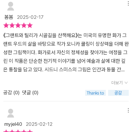
트는 화가의 이야기였어요. 모니카 쿨링 작가님이 소를 등장하며
라고말했고 틸리는 몹시 슬퍼했다.화가👨‍🎨 친구 마빈과 파리로
메뉴
고향이 주는 정겨움이 첨가되면서 독자들의 풍부한 감정을 이끌
온 그랜트설레이는 마음으로 파리의 도시를바라보았다.파리의
봄봄
2025-02-17
어 주었어요. 그리고 꿈을 꾸는 한 아이의 성장과 꿈이 이루기까
생활은 그랜트가 생각하는 처럼행복했을까?🤷‍♂️시골에 남겨져 그
지 여정을 보여주었습니다. ​저도 그림을 그리는 걸 좋아해요. 누
랜트를 그리워하는틸리는 어떻게 되었을까?🤔☘️ 이 그림책은 주
군가의 그림을 보고 그리며 나만의 그림을 그리면 얼마나 좋을
《그랜트와 틸리가 시골길을 산책해요》는 미국의 유명한 화가 그
인을 그리워하는 소의마음과 자신의 꿈을 향해 새로운 곳으로도
까? 생각하며 꿈을 이루기 위해 고향을 떠나 예술고등학교에 진
랜트 우드의 삶을 바탕으로 작가 모니카 쿨링이 상상력을 더해 완
전했지만 집에 두고 온 틸리가 역시나그리운 주인 그랜트의 이야
학을 했고 1등을 목표를 하며 열심히 꿈을 쫓아가기도 하고 좌절
성한 그림책이다. 화가로서 자신의 정체성을 찾아가는 여정을 그
기로따뜻함을 느낄 수 있었다.꿈을 이루기 위해 새로운 곳에 갔지
의 아픔을 겪기도 했지요. 지금 생각해 보면 정말 행복한 날들이
린 이 작품은 단순한 전기적 이야기를 넘어 예술과 삶에 대한 깊
만쉽지 않은 그의 길은 외로움을 느끼게하는것 같다. 다시 집으로
었구나 싶어요.​하루가 반복되는 날로 조금은 지루하고 힘들다고
은 통찰을 담고 있다. 시드니 스미스의 그림은 인간과 동물 간의
돌아 온 그랜트이지만이전과는 다른 그랜트라고 생각된다.성공
투덜대는 나를 반성하게 되며 조금 더 성장할 수 있는 나를 다시
따뜻한 우정을 세밀하게 표현하는 동시에, 그랜트 우드의 독창적
을 했든 하지 못 했든 실패했다고 생각되지않는다. 그만큼의 경험
더보기
생각해 보는 건 어떨까? 시작이 반이라고 하잖아요.다시 꿈의 첫
인 미술 기법까지 반영하여 더욱 생동감 있는 작품으로 완성되었
을 했다고 생각 되어지기 때문이다.그랜트를 보면서 꿈을 위해 나
공감 (
0
)
댓글 (0)
걸음을 내디뎌 볼까 해요.
다. 이 책은 진정한 예술은 멀리서 찾는 것이 아니라, 가장 가까
간 모습이너무나 인상적이였다.말 못 하는 동물일지라도 자신을
운 곳에서 발견할 수 있다는 점을 강조한다. 그랜트 우드는 한때
정성껏돌보아 준 주인을 기다리는 틸리의 모습도마음에 와 닿았
파리에서 예술을 배워야만 진정한 화가가 될 수 있다고 믿었지만,
메뉴
다.✨️ 이 그림책은 글밥이 조금 많은 편으로초등어린이과 어른들
결국 자신이 가장 잘 알고 사랑하는 고향과 사람들, 그리고 동물
myjel40
2025-02-12
이 읽기를 추천한다. @bkbooks_child@lael_84 #불광출판사
을 그릴 때 비로소 자신의 예술적 정체성을 찾을 수 있었다. 이는