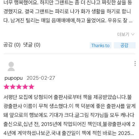
는 것’이라는 메시지는 현대 사회에서 너무나 쉽게 간과되는 중요
너무 행복했어요. 하지만 그랜트는 좀 더 신나고 짜릿한 삶을 동
야 한다는 것도 알게 되었습니다
한 교훈이라고 느껴졌다. 이 책은 단순히 예술가의 삶을 조명
경했지요. 결국 그랜트는 파리로 나가 화가 생활을 하기로 합니
하는 전기적 이야기에서 그치는 것이 아니라, ‘자신만의 길을 찾
다. 남겨진 틸리는 매일 음매애애애,하고 울었어요. 우유도 잘 나
는 과정’이라는 보편적인 주제를 담아 많은 독자들에게 깊은 울림
오지 않았죠. 그랜트는 어땠을까요? 그랜트도 파리에서 고군분
더보기
을 준다. 특히, 시드니 스미스의 그림은 감성적인 요소를 극대화
투 중이네요.그림에 여러 시도를 해 보지만 왠지 몸에 맞지 않는
공감 (
0
)
댓글 (0)
하며, 인간과 동물 간의 따뜻한 유대감을 한층 더 돋보이게 한다.
옷을 입은 듯했어요. 결국 그랜트는 집에 돌아가기로 합니다.다정
또한, 이 책을 읽고 나서 현재의 내 삶을 돌아보게 되었다. 우리
한 암소 틸리가 있는 곳으로요.사실 이 책은 '아메리칸 고딕'이란
는 때때로 꿈을 이루기 위해 더 나은 환경이나 조건을 찾아야 한
작품으로 유명한 미국의 작가 그랜트 우드의 이야기입니다. 실제
메뉴
다고 믿지만, 정작 가장 중요한 것은 지금의 자리에서 무엇을 할
로 그는 젊은 시절 유럽에서 지냈고, 그때 그림에 대해 중요한 사
pupopu
2025-02-27
수 있는가이다. 작은 일상 속에서도 의미를 발견하고, 그것을 소
실을 깨닫게 됐답니다. '화가는 자신이 가장 관심 있는 주제와 대
중히 여기는 것이야말로 진정한 성장이 아닐까 생각하게 되었다.
상을 그려야 한다'는 생각이지요. 그 후로 그랜트 우드의 그림 대
서평단 모집에 당첨되어 출판사로부터 책을 제공받았습니다.불
결론적으로, 《그랜트와 틸리가 시골길을 산책해요》는 예술과
상은 그가 자랐던 시골 풍경과 주위 사람들이 됐다네요. 이쯤에서
광출판사 이름이 무척 생소했다.이 책 덕분에 좋은 출판사를 알게
삶의 의미를 돌아보게 하는 따뜻한 그림책이다. 단순히 어린이들
슬쩍 흥미를 잃으신 분들 계실까요?정보 전달하듯, 누군가의 업
돼 앞으로의 행보에도 기대가 크다.글그림 작가님들 모두 캐나다
만이 아니라, 자신만의 길을 찾고자 하는 모든 이들에게 추천하고
적을 쭉 늘어놓는 책일 것 같아 김새셨나요?전혀 아닙니다ㅡ 오
출신으로,십년 전, 2015년에 작업되어진 책인데,불광출판사에 2
싶은 작품이다. #그랜트와틸리가시골길을걸어요 #불광출판사
히려 이 책은 슬그머니 ...다정한 책이지요. 능선이 겹겹인 시골
4년에 계약하셨나보군.국내 출간일이 책에 적힌 바로는 2025년
#모니카쿨링 #시드시스미스 #김난령옮김 #그랜트우드 #화가그
풍경이 그렇고, 자신의 꿈과 감정에 솔직한 그랜트가 그렇고, '미