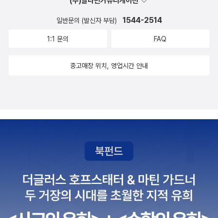
(주)알라딘커뮤니케이션
는 경험이 신기했다.그리고 이 책에서 보여준 시드니 스미스 작가
이 있는 사람만이 기억되는 것 같아요. 내 삶은 어떤지, 나는 어떻
의 작업은 그랜트 우드의 화풍을 많이 반영했다고 하더라마는,그
1544-2514
일반문의 (발신자 부담)
게 살고 있는지 생각해 보게 하는 그림책 <그랜트와 틸리가 시골
래도 아마 시드니 작가의 분위기와는 완전 달랐겠지.시드니 작가
1:1 문의
FAQ
길을 산책해요>입니다.
의 화풍이 이 그림책의 백미라고 생각한다.아메리칸 고딕 작품이
주는 여러 이미지들 덕분에 그랜트 우드에 관한 호기심이 1도 없
중고매장 위치, 영업시간 안내
던 나로서는 이 그림책 삽화가가 시드니 스미스란 점이 무척 고맙
다.책 속에서 그랜트가 친구와 함께 1920년에 파리에 도착했다
고 하던데,그 시절 파리를 경험한 것만으로도 운이 좋았다고 해야
하나...파리에서의 좌절은 분명 그랜트에게 상처였을 텐데,그 상
처가 힘이 되었을까...그런 우울한 현생을 산다는 것은 나중의 영
광과 비교했을 때,작가에겐 참... 아이러니라는 말로 다 설명되지
않을 것 같다.그래도 작가도 인간인데 지금 영광을 누려야 하지
않을까?그림책에선 틸리와 그랜트의 고난이 마치 싱크되는 듯한
장면들을 보여주면서,둘의 재회를 더욱 극적으로 이끈다.둘의 재
회 장면은 꼭 직접 보시길 추천한다(시드니 작가의 재능이 만발
했다!).세상에서 나를 가장 사랑해야하는 것이 나임을다시금 알