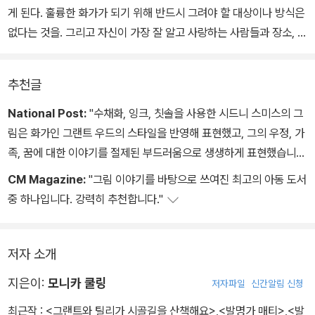
게 된다. 훌륭한 화가가 되기 위해 반드시 그려야 할 대상이나 방식은
없다는 것을. 그리고 자신이 가장 잘 알고 사랑하는 사람들과 장소, 심
지어 동물을 그린 그림도 훌륭한 작품이 될 수 있다는 것도.
추천글
그랜트와 사랑스러운 젖소 틸리의 아름다운 우정을 그린 이 이야기
는, 미국의 유명한 화가 그랜트 우드의 삶을 바탕으로 작가의 상상력
National Post:
"수채화, 잉크, 칫솔을 사용한 시드니 스미스의 그
을 덧붙여 완성되었다. 모니카 쿨링의 글은 사실과 허구를 능숙한 솜
림은 화가인 그랜트 우드의 스타일을 반영해 표현했고, 그의 우정, 가
씨로 혼합하여 한 예술가가 성장하는 과정을 들려주면서, 진정한 예
족, 꿈에 대한 이야기를 절제된 부드러움으로 생생하게 표현했습니
술은 삶의 경험에서 나온다는 메시지를 잔잔하게 펼쳐 놓았고, 시드
다."
CM Magazine:
"그림 이야기를 바탕으로 쓰여진 최고의 아동 도서
니 스미스의 그림은 인간과 동물의 가슴 뭉클한 우정을 잘 표현했을
중 하나입니다. 강력히 추천합니다."
뿐만 아니라 그랜트 우드의 미술 기법까지 잘 반영하고 있다.
《그랜트와 틸리가 시골길을 산책해요》는 따분해 보이는 일상을 애정
저자 소개
어린 시선으로 바라보고 신뢰하도록 북돋우는 지혜롭고 다정한 그림
지은이:
모니카 쿨링
저자파일
신간알림 신청
책이다.
최근작 :
<그랜트와 틸리가 시골길을 산책해요>
,
<발명가 매티>
,
<발