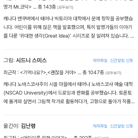
명가 Mr.코닥>
… 총 143종
(모두보기)
캐나다 밴쿠버에서 태어나 빅토리아 대학에서 문예 창작을 공부했습
니다. 어린이를 위해 많은 책을 발표했으며, 특히 발명가들의 이야기
를 다룬 ‘위대한 생각(Great Idea)’ 시리즈로 잘 알려져 있습니다. 이
시리즈의 세 번째 책인 《가방 속에!(In the Bag!)》는 캐나다 총독 문
학상 후보로 올랐으며, 사이먼 비젠탈 센터가 주관하는 ‘세상 모든 아
그림:
시드니 스미스
저자파일
신간알림 신청
이들을 위한 이야기책 상(Once Upon a World Children’s Book
Award)’의 명예 도서와, 스미소니언 매거진이 주관하는 ‘어린이를
최근작 :
<기억나요?>
,
<괜찮을 거야>
… 총 1047종
(모두보기)
위한 위대한 과학책’에 선정되기도 했습니다. 2016년에는 노스다코
캐나다 노바스코샤주의 시골 마을에서 태어나 노바스코샤 예술 대학
타 도서관협회로부터 비소설 부문으로 플리커 테일 아동 도서 상을
(NSCAD University)에서 드로잉과 판화를 공부했습니다. 토론토
받았습니다. 작가는 현재 캐나다 토론토에서 살고 있습니다.
에 옮겨와 살면서 그림책 작가로 활동하다가, 고향으로 돌아가 작품
활동을 활발히 이어 가고 있습니다. 이 책은 작가가 토론토의 차이나
타운에 있는 작업실에서 완성한 작품입니다. 작가의 작품은 풍부하고
옮긴이:
김난령
저자파일
신간알림 신청
섬세한 시각적 해법으로, 나이와 국경을 넘어 전 세계 독자들에게 잊
을 수 없는 감동을 선사합니다. 《거리에 핀 꽃》은 2015년 캐나다 총