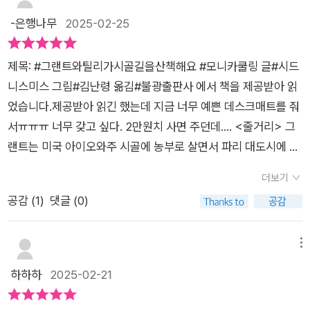
-은행나무
2025-02-25
제목: #그랜트와틸리가시골길을산책해요 #모니카쿨링 글#시드
니스미스 그림#김난령 옮김#불광출판사 에서 책을 제공받아 읽
었습니다.제공받아 읽긴 했는데 지금 너무 예쁜 데스크매트를 줘
서ㅠㅠㅠ 너무 갖고 싶다. 2만원치 사면 주던데…. <줄거리> 그
랜트는 미국 아이오와주 시골에 농부로 살면서 파리 대도시에 나
가 화가가 되고 싶어 한다. 젖소 틸리는 그랜트가 떠나서 슬퍼하
더보기
지만 화려한 파리에 간 그랜트는 결국 고향으로 돌아와 자신만의
공감 (
1
)
댓글 (0)
그림을 그린다. <생각>1. 여러 가지 해석과 상상을 하게 하는 책
가장 좋았던 점은 다양한 질문을 던지고 마음대로 상상하게 만든
다는 점이었다. 내가 했던 질문들은 이렇다. 🍃느리게 그린다는
메뉴
것이 당시 예술의 세계에서 왜 무시 당할 일이었을까?🍃만약 그
하하하
2025-02-21
랜트가 성공하지 못했다면 귀향한 일이 어떤 평가를 받았을까?
🍃타인을 의식하여 유행하는 옷차림을 했던 주인공. 나는 언제