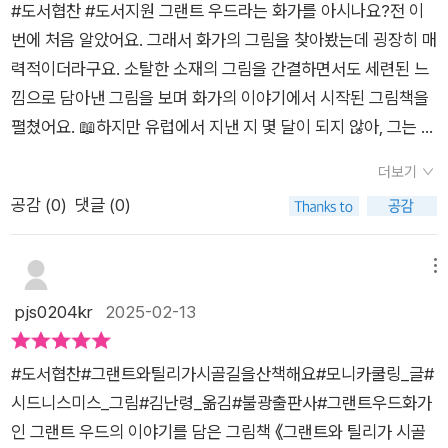
#도서협찬 #도서지원 그랜트 우드라는 화가를 아시나요?전 이
남들의 눈을 의식하는가2. 허구의 이야기가 오히려 진실을 전하
번에 처음 알았어요. 그래서 화가의 그림을 찾아봤는데 굉장히 매
기도 한다. 양자오 작가는 이야기 하는 법 이라는 책에서 허구의
력적이더라구요. 소탈한 소재의 그림을 간결하면서도 세련된 느
이야기가 오히려 진실된 감응을 전달할 수 있다고 했다. 그랜트
낌으로 담아낸 그림을 보며 화가의 이야기에서 시작된 그림책을
우드라는 작가의 삶은 모두 사실에 근거했지만 틸리라는 소는 가
펼쳤어요. 📖하지만 유럽에서 지낸 지 몇 달이 되지 않아, 그는 아
상인물이다. 틸리가 이별도 하고 재회도 하다보니, 이 소 한마리
주 중요한 사실을 깨닫게 됩니다. 그건 훌륭한 화가가 되기 위해
로 인해 이야기에 몰입할 수 있다. 틸리는 허구이지만 그랜트가
더보기
반드시 그려야 하는 주제가 따로 있는 것이 아니며, 화가는 자신
전원을 향해 가졌던 그리움을 표상한다. 틸리=전원, 시골, 아름다
공감 (
0
)
댓글 (0)
이 가장 관심 있는 주제와 대상을 그려야 한다는 사실이었죠. - 본
움3. 그림의 예술성 & 화가에 대한 지식라키비움j블루에는 시드
문 중에서 - 실화의 한 조각에서 시작된 이야기는 잔잔하게 흘러
니 스미스 작가의 인터뷰가 나온다. 러빙북님의 줌 북토크를 듣고
가지만 오래도록 마음에 남아 곱씹어보게 합니다. 그랜트 우드의
메뉴
나서야 예술적인 작가라는 것을 알게 된 나의 미적 수준으로는..
기법인 수채화와 잉크, 칫솔을 활용해 그려낸 시드니 스미스의 그
pjs0204kr
2025-02-13
표지만 보고 무슨 기법인지 상상도 못했다. 그런데 헌사가 있는
림은 화가의 느낌에 자신만의 색을 더했습니다. 시드니 스미스의
페이지에 있는 QR코드를 연결하면 시드니스미스가 직접 그림 작
그림을 너무 좋아하는데 이번에도 역시라는 생각이 들었습니다.
업하는 영상을 보여준다. 책 읽고 나서 아이와 함께 봤는데 칫솔
#도서협찬#그랜트와틸리가시골길을산책해요#모니카쿨링_글#
화가들 사이에서 '거장'이라 불리려면 정해진 길을 가야 한다고
로 물감을 튀게 해서 종이별로 레이어드하여 장면을 그리는 과정
시드니스미스_그림#김난령_옮김#불광출판사#그랜트우드화가
믿던 시절, 그랜트 우드는 다른 길을 택합니다. 자신이 가장 관심
이 정말 재미있었다. 그런데 이게 실제 그랜트 우드의 미술 기법
인 그랜트 우드의 이야기를 담은 그림책 《그랜트와 틸리가 시골
있는 것을 그려 세상에 선보인 것이지요. 이건 어찌보면 당연한