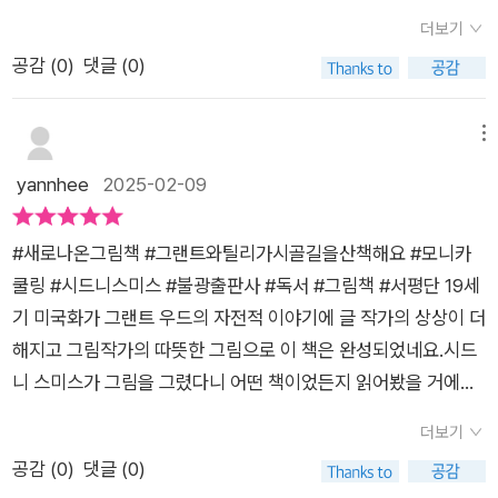
1월 13일인데,여러 검색을 거치던 중에,그랜트 우드 작가의 생일
랜드우드 #그림책
소가 야트막한 언덕처럼 다정'하다는 암소 틸리가 그렇습니다.부
더보기
이 (달은 2월이지만) 13일이라 괜히 움찔!실존인물인 그랜트 우
드럽고 온화한 그림체도, 잠자리 동화처럼 나긋나긋한 글밥들도
공감 (
0
)
댓글 (0)
드 작가에 대한 이야기로,미국인들의 베스트에 꼽히는 아메리칸
그렇습니다. 무엇보다 그랜트와 암소 틸리의 순수한 애정에 마음
고딕<1930년 그랜트 우드 작>https://ko.wikipedia.org/wik
이 따뜻해집니다.이런 다정함에, 이 책을 다 볼 때쯤에야 그랜트
i/%EC%95%84%EB%A9%94%EB%A6%AC%EC%B9%
메뉴
가 실존 인물이라는 것을 기억해 냈을 정도지요.그런데요,제가 책
B8_%EA%B3%A0%EB%94%95을 완성하기까지의 일들이
yannhee
2025-02-09
을 다 보고 화들짝 놀란 이유가 하나 있습니다.그랜트와 달리 암
담겨있다.글작가가 책에 밝힌 바와같이 이야기 모두가 실화는 아
소 틸리는 실제로 존재하는 젖소가 아니었다는 사실이지요.틸리
니지만,틸리의 존재 덕분에 더욱 접근하기 쉬워졌달까.오히려 그
는요ㅡ '소젖을 짜는 동안 아주 좋은 아이디어를 얻었다'는 그랜
#새로나온그림책 #그랜트와틸리가시골길을산책해요 #모니카
림책에서는 적절한 배치였다고 본다.그랜트 우드 작가는,,,여러
트 우드의 말에 착안해 만들어진 캐릭터라네요.아ㅡ 조금 아쉽지
쿨링 #시드니스미스 #불광출판사 #독서 #그림책 #서평단 19세
작업을 보면, 이 사람 좀 고리타분하고 우울했지 않았을까 싶기도
만, 뭐 어떻습니까.그랜트 우드라는 화가를 알면서 예쁜 이야기도
기 미국화가 그랜트 우드의 자전적 이야기에 글 작가의 상상이 더
한데,시간이 백년 쯤 지난 작업이라,, 물감의 성능에 대해서도 의
하나 알았는걸요.그리고 어쩌면요, 같은 풍경, 같은 이름은 아니
해지고 그림작가의 따뜻한 그림으로 이 책은 완성되었네요.시드
심하지 않을 수 없지만,여튼,대표작인 아메리칸 고딕만 봐도, 벌
지만다정한 암소와 야심찬 화가가 지금 조용한 시골길을 산책 중
니 스미스가 그림을 그렸다니 어떤 책이었든지 읽어봤을 거에요.
써 우울하고, 개인적으로는 너무 시니컬해서, 별로 궁금해지지 않
일지도 모르잖아요?ㅎㅎ어쩌면요ㅡ* 라엘의 그림책한스푼( @l
직접 만나본 책은 시드니 스미스라 이렇게 나올 수 있었던 것이란
는데,이 그림책은 그럴 일은 전혀 없어서,오히려 그랜트 우드에게
더보기
ael_84 )에서 모집한 서평단의 선정되어 출판사( @bkbooks_
생각이 들 정도로 그림이 참 좋네요.그의 따뜻함과 자연 친화적인
접근하려한다면 추천!아래는 시드니 스미스 작가가 그림책 속에
공감 (
0
)
댓글 (0)
child )로부터 도서를 제공받아 주관적으로 작성하였습니다.
그림과 그랜트의 삶이 너무 잘 어울리네요.그랜트는 농장에서 틸
서 재현한 아메리칸 고딕.불광출판사에서 리플릿을 함께 보내주