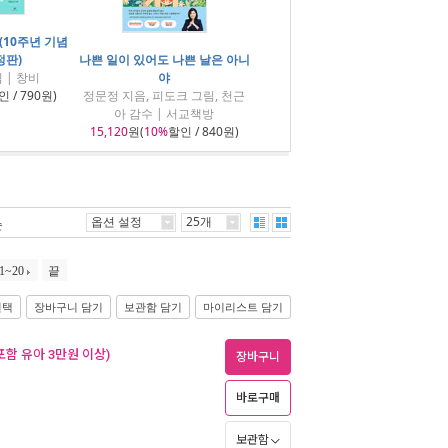
(10주년 기념
정판)
나쁜 일이 있어도 나쁜 날은 아니
 | 창비
야
 / 790원)
정문정 지음, 피도크 그림, 천근
아 감수 | 서교책방
15,120
원(
10%
할인 / 840원)
옵션 설정
25개
순
1~20
끝
선택
장바구니 담기
보관함 담기
마이리스트 담기
포함 유아 3만원 이상)
장바구니
바로구매
보관함