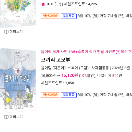
10.0
(
17
) | 세일즈포인트 :
4,225
8월 10일 (월) 아침 7시
출근전 배
양탄자배송
주말특급
미리보기
윤여림 작가 사인 인쇄+소복이 작가 친필 사인본(선착순 한
코끼리 고모부
윤여림
(지은이),
소복이
(그림) |
사과잼롱롱
| 2026년 8월
15,120원
16,800
원 →
(
할인), 마일리지
원
10%
840
세일즈포인트 :
1,850
8월 10일 (월) 아침 7시
출근전 배
양탄자배송
주말특급
미리보기