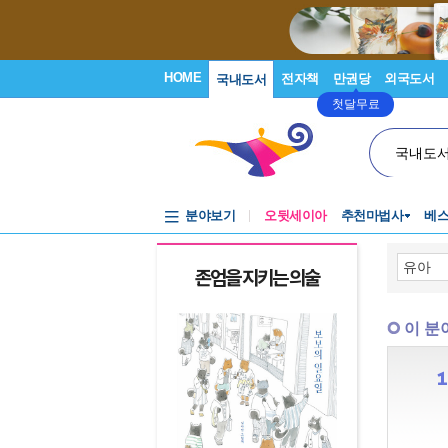
HOME
전자책
만권당
외국도서
국내도서
첫달무료
국내도
분야보기
오뒷세이아
추천마법사
베
존엄을 지키는 의술
김지은 번역가
이 분