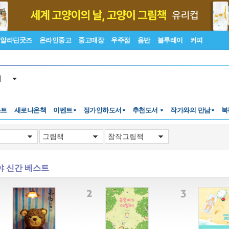
알라딘굿즈
온라인중고
중고매장
우주점
음반
블루레이
커피
서
스트
새로나온책
이벤트
정가인하도서
추천도서
작가와의 만남
북
 북토크
아주 특별한 라면 가게
"심심해. 놀아 줘."
한지 제작
야 신간 베스트