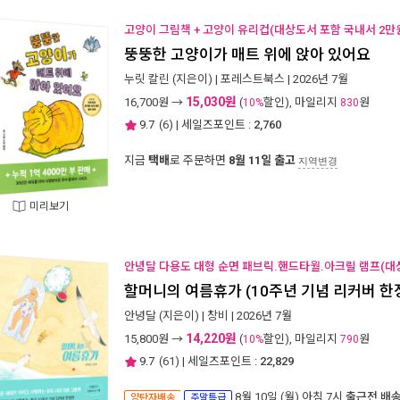
고양이 그림책 + 고양이 유리컵(대상도서 포함 국내서 2만
뚱뚱한 고양이가 매트 위에 앉아 있어요
누릿 칼린
(지은이) |
포레스트북스
| 2026년 7월
15,030원
16,700
원 →
(
할인), 마일리지
원
10%
830
9.7
(
6
) | 세일즈포인트 :
2,760
지금
택배
로 주문하면
8월 11일 출고
지역변경
미리보기
안녕달 다용도 대형 순면 패브릭.핸드타월.아크릴 램프(대상
할머니의 여름휴가 (10주년 기념 리커버 한
안녕달
(지은이) |
창비
| 2026년 7월
14,220원
15,800
원 →
(
할인), 마일리지
원
10%
790
9.7
(
61
) | 세일즈포인트 :
22,829
8월 10일 (월) 아침 7시
출근전 배
양탄자배송
주말특급