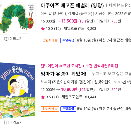
아주아주 배고픈 애벌레 (양장)
네버랜드 Pic
ㅣ
에릭 칼
(지은이),
김세실
(옮긴이) |
시공주니어
| 2022년 
13,500원
15,000
원 →
(
할인), 마일리지
원
10%
750
10.0
(
15
) | 세일즈포인트 :
9,203
미리보기
8월 10일 (월) 아침 7시
출근전 배
양탄자배송
주말특급
길벗어린이 30주년 도서전 + 수건.변색내열유리컵
엄마가 유령이 되었어!
두고두고 보고 싶은 그림
ㅣ
노부미
(지은이),
이기웅
(옮긴이) |
길벗어린이
| 2016년 5
10,800원
12,000
원 →
(
할인), 마일리지
원
10%
600
9.5
(
71
) | 세일즈포인트 :
51,441
8월 10일 (월) 아침 7시
출근전 배
양탄자배송
주말특급
미리보기