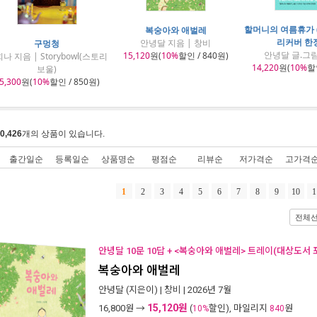
할머니의 여름휴가 
복숭아와 애벌레
리커버 한
안녕달 지음 | 창비
구멍청
안녕달 글.그림
15,120
원(
10%
할인 / 840원)
나 지음 | Storybowl(스토리
14,220
원(
10%
할인
보울)
5,300
원(
10%
할인 / 850원)
0,426
개의 상품이 있습니다.
출간일순
등록일순
상품명순
평점순
리뷰순
저가격순
고가격
1
2
3
4
5
6
7
8
9
10
1
전체
안녕달 10문 10답 + <복숭아와 애벌레> 트레이(대상도서 
복숭아와 애벌레
안녕달
(지은이) |
창비
| 2026년 7월
15,120원
16,800
원 →
(
할인), 마일리지
원
10%
840