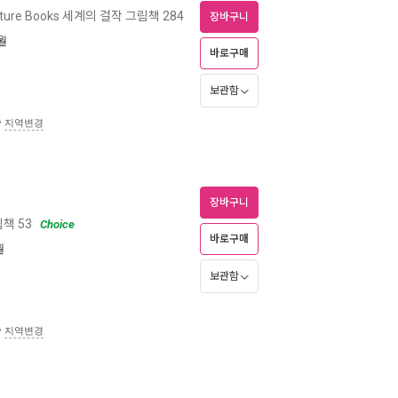
ture Books 세계의 걸작 그림책 284
장바구니
6월
바로구매
보관함
송
지역변경
장바구니
책 53
Choice
바로구매
월
보관함
송
지역변경