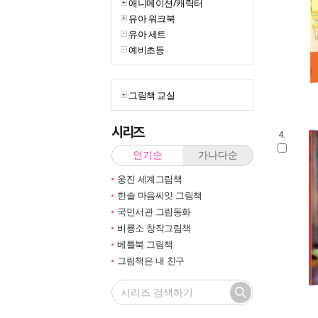
애니메이션/캐릭터
유아 워크북
유아 세트
예비초등
그림책 교실
시리즈
4.
인기순
가나다순
웅진 세계그림책
한솔 마음씨앗 그림책
국민서관 그림동화
비룡소 창작그림책
베틀북 그림책
그림책은 내 친구
미래그림책
벨 이마주
네버랜드 우리 걸작 그림책