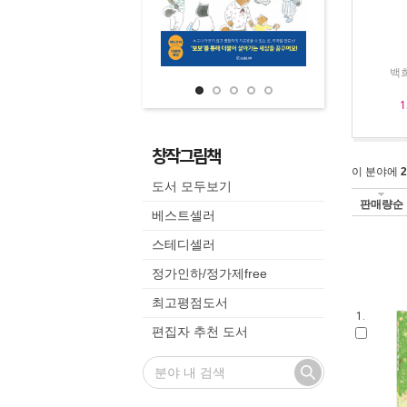
백희
1
창작그림책
이 분야에
2
도서 모두보기
판매량순
베스트셀러
스테디셀러
정가인하/정가제free
최고평점도서
1.
편집자 추천 도서