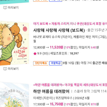
미리보기
아기 보드북 + 자동차 스티커.미니 쿠션(대상도서 포함 유아
사랑해 사랑해 사랑해 (보드북)
- 출간 15주년
버나뎃 로제티 슈스탁
(지은이),
캐롤라인 제인 처치
(그림)
월
11,520원
12,800
원 →
(
할인), 마일리지
원
10%
640
9.9
(
30
) | 세일즈포인트 :
18,397
8월 10일 (월) 아침 7시
출근전 배
양탄자배송
주말특급
미리보기
<하얀 여름을 데려왔어> 아크릴 책갈피 세트(대상도서 포함
하얀 여름을 데려왔어
스콜라 창작 그림책 114
ㅣ
이세현
(지은이) |
위즈덤하우스
| 2026년 6월
15,750원
17,500
원 →
(
할인), 마일리지
원
10%
870