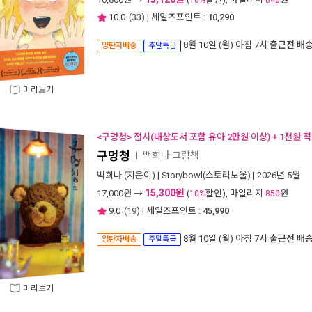
10%
840
10.0
(
33
) | 세일즈포인트 :
10,290
8월 10일 (월) 아침 7시
출근전 배
양탄자배송
주말특급
미리보기
<구멍청> 접시(대상도서 포함 유아 2만원 이상) + 1천원 
구멍청
백희나 그림책
ㅣ
백희나
(지은이) |
Storybowl(스토리보울)
| 2026년 5월
15,300원
17,000
원 →
(
할인), 마일리지
원
10%
850
9.0
(
19
) | 세일즈포인트 :
45,990
8월 10일 (월) 아침 7시
출근전 배
양탄자배송
주말특급
미리보기