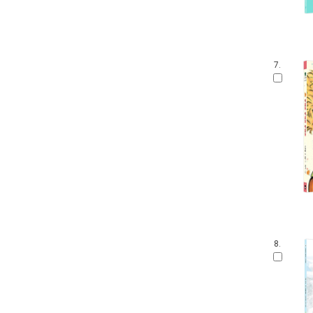
알록달록 아기 그림책
네버랜드 마음이 자라는 성장 그림
책
네버랜드 세계 옛이야기
네버랜드 지식 그림책
7.
작은 돛단배
내가 만난 미술가 그림책
주니어랜덤 세계 걸작 그림책
네버랜드 자연 그림책
국시꼬랭이 동네 영문판
미세기 우리 그림책
우리말글 우리 그림책
꼬맹이 그림책
8.