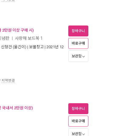
 2만원 이상 구매 시)
장바구니
 기념판
사랑해 보드북 1
ㅣ
바로구매
,
신형건
(옮긴이) |
보물창고
| 2021년 12
보관함
송
지역변경
 국내서 2만원 이상)
장바구니
바로구매
보관함