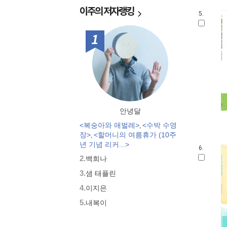
세밀화로 그린 보리 아기그림책
이주의
저자랭킹
5.
국시꼬랭이 동네
우리 그림책
1위
시공주니어 우리옛이야기
옛날옛적에
과학은 내친구
우리문화그림책 온고지신
그림책 보물창고
꼬맹이 마음
세밀화로 그린 어린이 자연 관찰
안녕달
잘잘잘 옛이야기 마당
<복숭아와 애벌레>
<수박 수영
,
우리 유물 나들이
장>
<할머니의 여름휴가 (10주
,
년 기념 리커...>
안 알려진 호랑이 이야기
6.
따뜻한 그림백과
2.
백희나
네버랜드 감정그림책
3.
샘 태플린
방방곡곡 구석구석 옛이야기
4.
이지은
삶을 가꾸는 사람들 꾼.장이
5.
내복이
웅진 우리그림책
네버랜드 우리 옛이야기