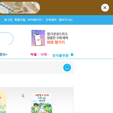
로그인
회원가입
마이페이지
고객센터
장바구니
(0)
투비컨티뉴드
펀드
북플
서재
창작플랫폼
투비컨티뉴드
 특별 한정판