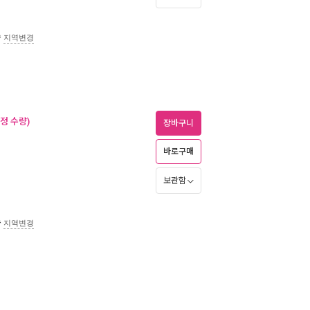
송
지역변경
정 수량)
장바구니
바로구매
보관함
송
지역변경