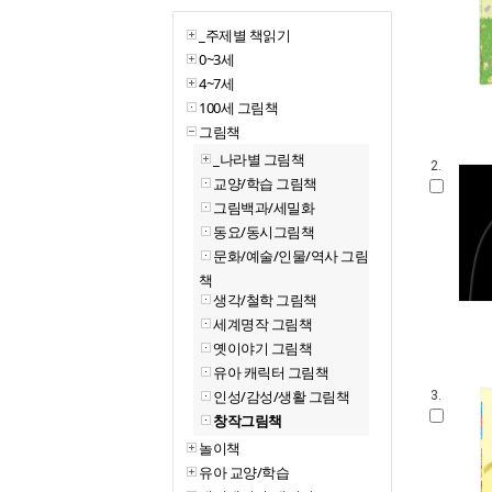
_주제별 책읽기
0~3세
4~7세
100세 그림책
그림책
_나라별 그림책
2.
교양/학습 그림책
그림백과/세밀화
동요/동시그림책
문화/예술/인물/역사 그림
책
생각/철학 그림책
세계명작 그림책
옛이야기 그림책
유아 캐릭터 그림책
인성/감성/생활 그림책
3.
창작그림책
놀이책
유아 교양/학습