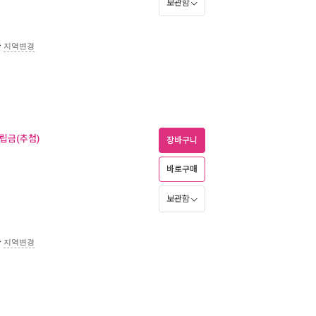
보관함
송
지역변경
적립금(추첨)
장바구니
바로구매
보관함
송
지역변경