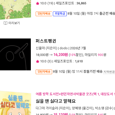
10.0
(
19
) | 세일즈포인트 :
36,865
8월 10일 (월) 아침 7시
출근전 배
양탄자배송
주말특급
미리보기
퍼스트펭귄
신율마
(지은이) |
dodo
| 2026년 7월
16,200원
18,000
원 →
(
할인), 마일리지
원
10%
900
10.0
(
3
) | 세일즈포인트 :
1,610
8월 10일 (월) 밤 11시
잠들기전 배송
양탄자배송
지역변경
여름 방학 도서전+런던자연사박물관 굿즈(택 1, 대상도서 1권
싫을 땐 싫다고 말해요
다그마 가이슬러
(지은이),
양혜영
(옮긴이),
박소영
(감수) 
15,120원
16,800
원 →
(
할인), 마일리지
원