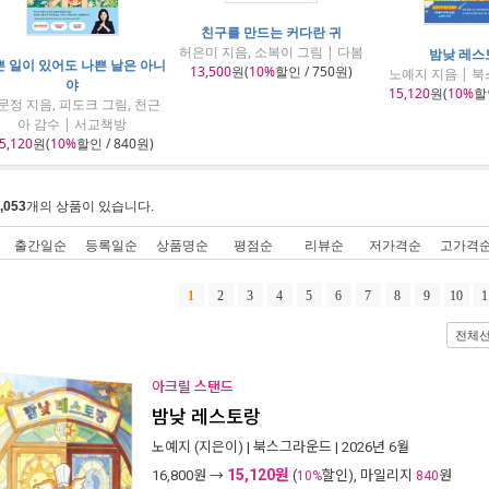
친구를 만드는 커다란 귀
허은미 지음, 소복이 그림 | 다봄
밤낮 레스
 일이 있어도 나쁜 날은 아니
13,500
원(
10%
할인 / 750원)
노예지 지음 | 
야
15,120
원(
10%
할인
문정 지음, 피도크 그림, 천근
아 감수 | 서교책방
5,120
원(
10%
할인 / 840원)
,053
개의 상품이 있습니다.
출간일순
등록일순
상품명순
평점순
리뷰순
저가격순
고가격
1
2
3
4
5
6
7
8
9
10
1
전체
아크릴 스탠드
밤낮 레스토랑
노예지
(지은이) |
북스그라운드
| 2026년 6월
15,120원
16,800
원 →
(
할인), 마일리지
원
10%
840