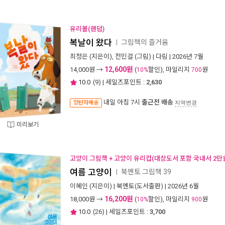
유리볼(랜덤)
복날이 왔다
그림책의 즐거움
ㅣ
최정은
(지은이),
전민걸
(그림) |
다림
| 2026년 7월
12,600원
14,000
원 →
(
할인), 마일리지
원
10%
700
10.0
(
9
) | 세일즈포인트 :
2,630
내일 아침 7시
출근전 배송
양탄자배송
지역변경
미리보기
고양이 그림책 + 고양이 유리컵(대상도서 포함 국내서 2만
여름 고양이
북멘토 그림책 39
ㅣ
이혜인
(지은이) |
북멘토(도서출판)
| 2026년 6월
16,200원
18,000
원 →
(
할인), 마일리지
원
10%
900
10.0
(
26
) | 세일즈포인트 :
3,700