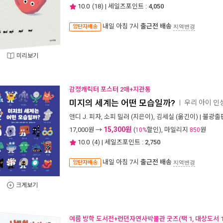
10.0
(
18
) | 세일즈포인트 :
4,050
내일 아침 7시
출근전 배송
양탄자배송
지역변경
미리보기
감정캐릭터 포스터 2매+지관통
미지의 세계는 어떤 모습일까?
우리 아이 인
ㅣ
앤디 J. 피자
,
소피 밀러
(지은이),
김세실
(옮긴이) |
불광출
15,300원
17,000
원 →
(
할인), 마일리지
원
10%
850
10.0
(
4
) | 세일즈포인트 :
2,750
내일 아침 7시
출근전 배송
양탄자배송
지역변경
크게보기
여름 방학 도서전+런던자연사박물관 굿즈(택 1, 대상도서 1권