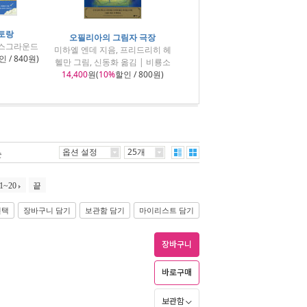
토랑
오필리아의 그림자 극장
북스그라운드
미하엘 엔데 지음, 프리드리히 헤
 / 840원)
헬만 그림, 신동화 옮김 | 비룡소
14,400
원(
10%
할인 / 800원)
옵션 설정
25개
순
1~20
끝
선택
장바구니 담기
보관함 담기
마이리스트 담기
장바구니
바로구매
보관함