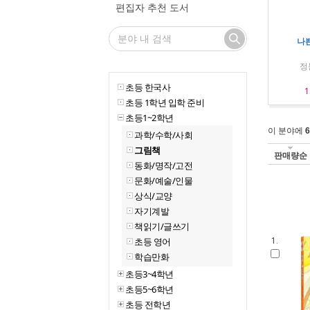
편집자 추천 도서
나쁜
정
초등 한국사
1
초등 1학년 입학 준비
초등1~2학년
이 분야에
6
과학/수학/사회
그림책
판매량순
동화/명작/고전
문화/예술/인물
상식/교양
자기계발
책읽기/글쓰기
초등 영어
1.
학습만화
초등3~4학년
초등5~6학년
초등 전학년