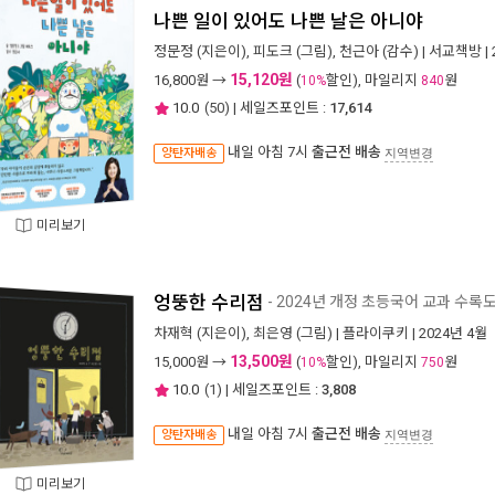
나쁜 일이 있어도 나쁜 날은 아니야
정문정
(지은이),
피도크
(그림),
천근아
(감수) |
서교책방
|
15,120원
16,800
원 →
(
할인), 마일리지
원
10%
840
10.0
(
50
) | 세일즈포인트 :
17,614
내일 아침 7시
출근전 배송
양탄자배송
지역변경
미리보기
엉뚱한 수리점
- 2024년 개정 초등국어 교과 수록
차재혁
(지은이),
최은영
(그림) |
플라이쿠키
| 2024년 4월
13,500원
15,000
원 →
(
할인), 마일리지
원
10%
750
10.0
(
1
) | 세일즈포인트 :
3,808
내일 아침 7시
출근전 배송
양탄자배송
지역변경
미리보기