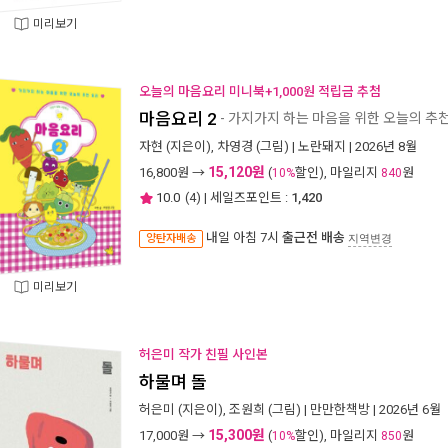
미리보기
오늘의 마음요리 미니북+1,000원 적립금 추첨
마음요리 2
- 가지가지 하는 마음을 위한 오늘의 추
자현
(지은이),
차영경
(그림) |
노란돼지
| 2026년 8월
15,120원
16,800
원 →
(
할인), 마일리지
원
10%
840
10.0
(
4
) | 세일즈포인트 :
1,420
내일 아침 7시
출근전 배송
양탄자배송
지역변경
미리보기
허은미 작가 친필 사인본
하물며 돌
허은미
(지은이),
조원희
(그림) |
만만한책방
| 2026년 6월
15,300원
17,000
원 →
(
할인), 마일리지
원
10%
850