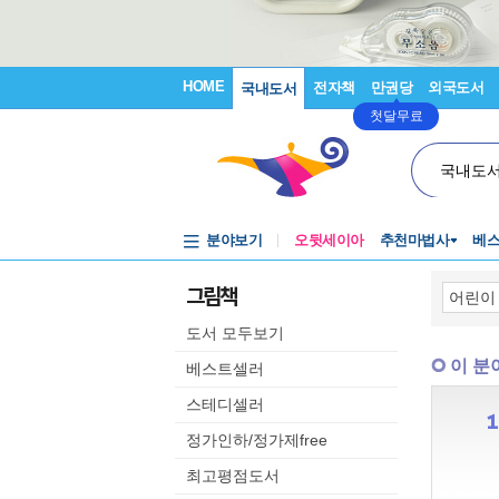
HOME
전자책
만권당
외국도서
국내도서
첫달무료
국내도
분야보기
오뒷세이아
추천마법사
베
그림책
도서 모두보기
이 분
베스트셀러
스테디셀러
정가인하/정가제free
최고평점도서