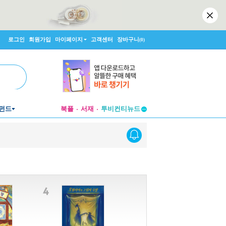
로그인
회원가입
마이페이지
고객센터
장바구니
(0)
펀드
북플
서재
투비컨티뉴드
창작플랫폼
투비컨티뉴드