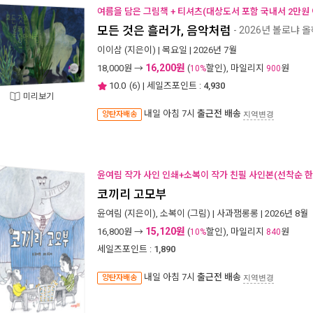
여름을 담은 그림책 + 티셔츠(대상도서 포함 국내서 2만원 
모든 것은 흘러가, 음악처럼
- 2026년 볼로냐
이이삼
(지은이) |
목요일
| 2026년 7월
16,200원
18,000
원 →
(
할인), 마일리지
원
10%
900
10.0
(
6
) | 세일즈포인트 :
4,930
미리보기
내일 아침 7시
출근전 배송
양탄자배송
지역변경
윤여림 작가 사인 인쇄+소복이 작가 친필 사인본(선착순 한
코끼리 고모부
윤여림
(지은이),
소복이
(그림) |
사과잼롱롱
| 2026년 8월
15,120원
16,800
원 →
(
할인), 마일리지
원
10%
840
세일즈포인트 :
1,890
내일 아침 7시
출근전 배송
양탄자배송
지역변경