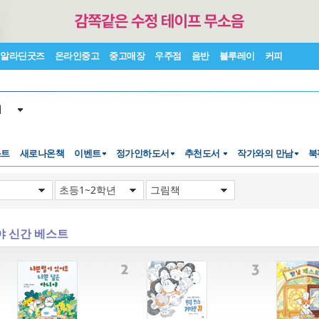
알라딘굿즈
온라인중고
중고매장
우주점
음반
블루레이
커피
서
스트
새로나온책
이벤트
정가인하도서
추천도서
작가와의 만남
북
야 신간 베스트