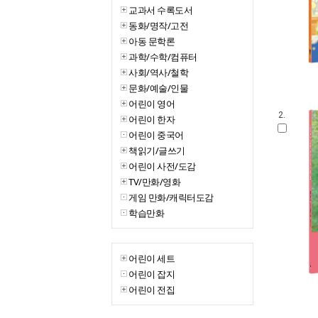
교과서 수록도서
동화/명작/고전
아동 문학론
과학/수학/컴퓨터
사회/역사/철학
문화/예술/인물
어린이 영어
2.
어린이 한자
어린이 중국어
책읽기/글쓰기
어린이 사전/도감
TV/만화/영화
게임 만화/캐릭터도감
학습만화
어린이 세트
어린이 잡지
어린이 전집