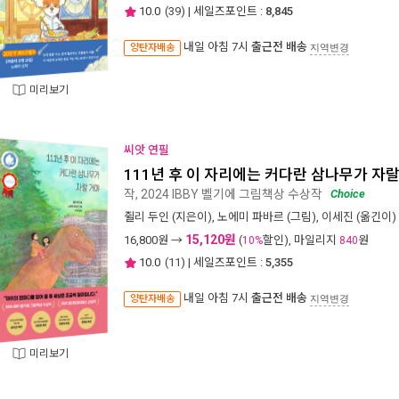
10.0
(
39
) | 세일즈포인트 :
8,845
내일 아침 7시
출근전 배송
양탄자배송
지역변경
미리보기
씨앗 연필
111년 후 이 자리에는 커다란 삼나무가 자랄
작, 2024 IBBY 벨기에 그림책상 수상작
Choice
쥘리 두인
(지은이),
노에미 파바르
(그림),
이세진
(옮긴이) 
15,120원
16,800
원 →
(
할인), 마일리지
원
10%
840
10.0
(
11
) | 세일즈포인트 :
5,355
내일 아침 7시
출근전 배송
양탄자배송
지역변경
미리보기