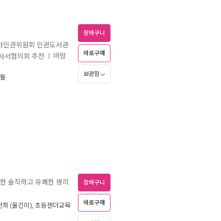
장바구니
 국가인권위원회 인권도서관
바로구매
바람
관사서협의회 추천
ㅣ
보관함
1월
위한 솔직하고 유쾌한 생리
장바구니
바로구매
선희
(옮긴이),
초등젠더교육