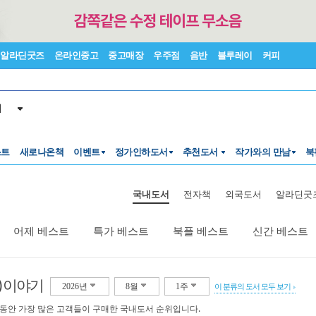
알라딘굿즈
온라인중고
중고매장
우주점
음반
블루레이
커피
서
스트
새로나온책
이벤트
정가인하도서
추천도서
작가와의 만남
북
국내도서
전자책
외국도서
알라딘굿
어제 베스트
특가 베스트
북플 베스트
신간 베스트
) 이야기
2026년
8월
1주
이 분류의 도서 모두 보기
 동안 가장 많은 고객들이 구매한 국내도서 순위입니다.