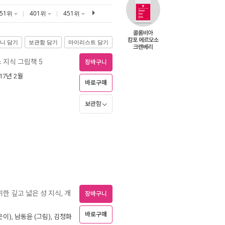
351위
401위
451위
니 담기
보관함 담기
마이리스트 담기
 지식 그림책 5
장바구니
017년 2월
바로구매
보관함
한 깊고 넓은 성 지식, 개
장바구니
바로구매
은이),
남동윤
(그림),
김정화