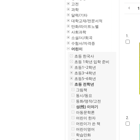
고전
과학
달력/기타
대학교재/전문서적
만화/라이트노벨
사회과학
1.
소설/시/희곡
수험서/자격증
어린이
초등 한국사
초등 1학년 입학 준비
초등1~2학년
초등3~4학년
초등5~6학년
초등 전학년
그림책
동시/동요
동화/명작/고전
성(性) 이야기
아동문학론
어린이 한자
2.
어린이가 쓴 책
어린이영어
학습만화