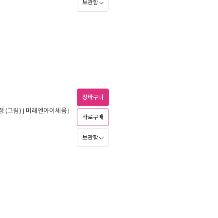
보관함
장바구니
정
(그림) |
미래엔아이세움
|
바로구매
보관함