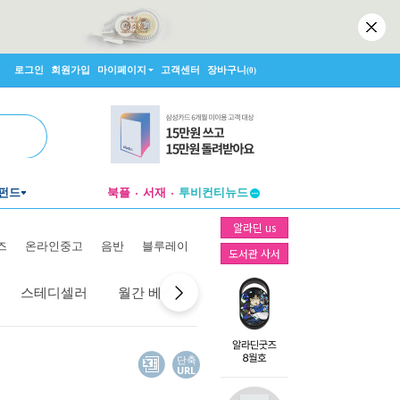
로그인
회원가입
마이페이지
고객센터
장바구니
(0)
펀드
북플
서재
투비컨티뉴드
창작플랫폼
알라딘 us
투비컨티뉴드
즈
온라인중고
음반
블루레이
도서관 사서
스테디셀러
월간 베스트
역대 베스트
선물 베스트
단축
URL