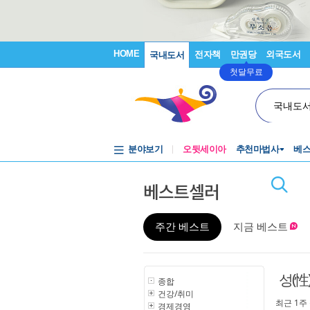
HOME
전자책
만권당
외국도서
국내도서
첫달무료
국내도
분야보기
오뒷세이아
추천마법사
베
베스트셀러
주간 베스트
지금 베스트
성(性
종합
건강/취미
최근 1주
경제경영