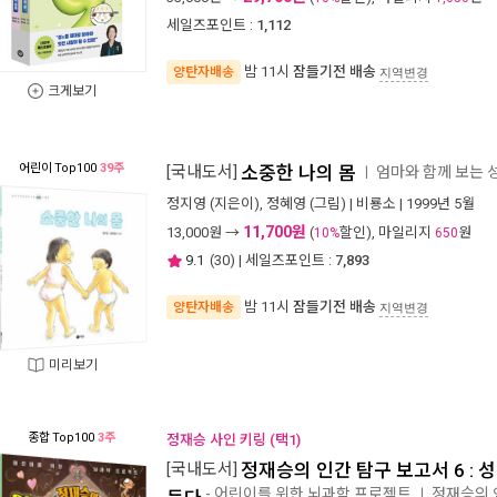
세일즈포인트 :
1,112
밤 11시
잠들기전 배송
양탄자배송
지역변경
크게보기
어린이
Top100
39주
[국내도서]
소중한 나의 몸
엄마와 함께 보는 
ㅣ
정지영
(지은이),
정혜영
(그림) |
비룡소
| 1999년 5월
11,700원
13,000
원 →
(
할인), 마일리지
원
10%
650
9.1
(
30
) | 세일즈포인트 :
7,893
밤 11시
잠들기전 배송
양탄자배송
지역변경
미리보기
종합
Top100
3주
정재승 사인 키링 (택1)
[국내도서]
정재승의 인간 탐구 보고서 6 : 
- 어린이를 위한 뇌과학 프로젝트
정재승의 
ㅣ
든다