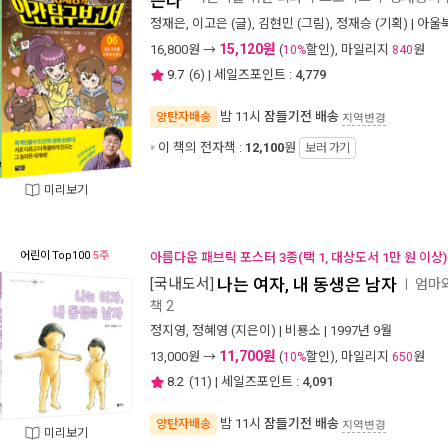
정재은
,
이고은
(글),
김현민
(그림),
정재승
(기획) |
아울
15,120원
16,800
원 →
(
할인), 마일리지
원
10%
840
9.7
(
6
) | 세일즈포인트 :
4,779
밤 11시
잠들기전 배송
양탄자배송
지역변경
이 책의 전자책 :
12,100
원
보러 가기
미리보기
어린이
Top100
5주
아름다운 패브릭 포스터 3종(택 1, 대상도서 1만 원 이상
[국내도서]
나는 여자, 내 동생은 남자
엄마와
ㅣ
책 2
정지영
,
정혜영
(지은이) |
비룡소
| 1997년 9월
11,700원
13,000
원 →
(
할인), 마일리지
원
10%
650
8.2
(
11
) | 세일즈포인트 :
4,091
밤 11시
잠들기전 배송
양탄자배송
지역변경
미리보기