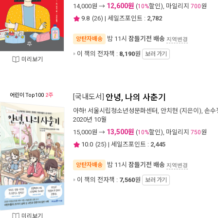
12,600원
14,000
원 →
(
할인), 마일리지
원
10%
700
9.8
(
26
) | 세일즈포인트 :
2,782
밤 11시
잠들기전 배송
양탄자배송
지역변경
이 책의 전자책 :
8,190
원
보러 가기
미리보기
어린이
Top100
2주
[국내도서]
안녕, 나의 사춘기
아하! 서울시립청소년성문화센터
,
안치현
(지은이),
손수
2020년 10월
13,500원
15,000
원 →
(
할인), 마일리지
원
10%
750
10.0
(
25
) | 세일즈포인트 :
2,445
밤 11시
잠들기전 배송
양탄자배송
지역변경
이 책의 전자책 :
7,560
원
보러 가기
미리보기