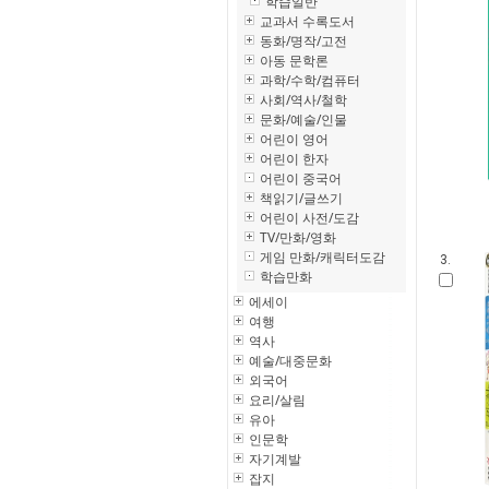
학습일반
교과서 수록도서
동화/명작/고전
아동 문학론
과학/수학/컴퓨터
사회/역사/철학
문화/예술/인물
어린이 영어
어린이 한자
어린이 중국어
책읽기/글쓰기
어린이 사전/도감
TV/만화/영화
게임 만화/캐릭터도감
3.
학습만화
에세이
여행
역사
예술/대중문화
외국어
요리/살림
유아
인문학
자기계발
잡지