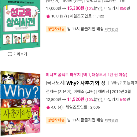
(옮긴이),
배정원
(감수) |
길벗스쿨
| 2024년 11월
15,300원
17,000
원 →
(
할인), 마일리지
원
10%
850
10.0
(
37
) | 세일즈포인트 :
1,122
밤 11시
잠들기전 배송
양탄자배송
지역변경
미리보기
피너츠 콤팩트 파우치 (택 1, 대상도서 1만 원 이상)
[국내도서]
Why? 사춘기와 성
Why? 초등과
ㅣ
전지은
(지은이),
이혜조
(그림) |
예림당
| 2019년 3월
11,520원
12,800
원 →
(
할인), 마일리지
원
10%
640
4.0
(
4
) | 세일즈포인트 :
2,606
밤 11시
잠들기전 배송
양탄자배송
지역변경