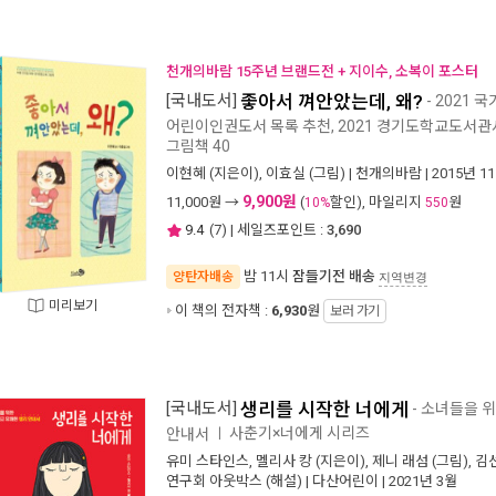
천개의바람 15주년 브랜드전 + 지이수, 소복이 포스터
[국내도서]
좋아서 껴안았는데, 왜?
- 2021
어린이인권도서 목록 추천, 2021 경기도학교도서
그림책 40
이현혜
(지은이),
이효실
(그림) |
천개의바람
| 2015년 1
9,900원
11,000
원 →
(
할인), 마일리지
원
10%
550
9.4
(
7
) | 세일즈포인트 :
3,690
밤 11시
잠들기전 배송
양탄자배송
지역변경
미리보기
이 책의 전자책 :
6,930
원
보러 가기
[국내도서]
생리를 시작한 너에게
- 소녀들을 
사춘기×너에게 시리즈
안내서
ㅣ
유미 스타인스
,
멜리사 캉
(지은이),
제니 래섬
(그림),
김
연구회 아웃박스
(해설) |
다산어린이
| 2021년 3월