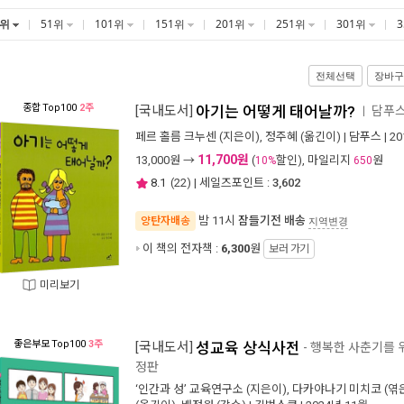
1위
51위
101위
151위
201위
251위
301위
전체선택
장바구
종합
Top100
2주
[국내도서]
아기는 어떻게 태어날까?
담푸스
ㅣ
페르 홀름 크누센
(지은이),
정주혜
(옮긴이) |
담푸스
| 2
11,700원
13,000
원 →
(
할인), 마일리지
원
10%
650
8.1
(
22
) | 세일즈포인트 :
3,602
밤 11시
잠들기전 배송
양탄자배송
지역변경
이 책의 전자책 :
6,300
원
보러 가기
미리보기
좋은부모
Top100
3주
[국내도서]
성교육 상식사전
- 행복한 사춘기를 위
정판
‘인간과 성’ 교육연구소
(지은이),
다카야나기 미치코
(엮