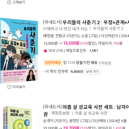
크게보기
[국내도서]
우리들의 사춘기 2 : 우정×관계
우리들의 사춘기 2
이해하고 더 멋진 내가 되는
ㅣ
배정원
,
전판교
(지은이),
소윤
(그림) |
다산어린이
| 202
13,500원
15,000
원 →
(
할인), 마일리지
원
10%
750
10.0
(
15
) | 세일즈포인트 :
1,581
밤 11시
잠들기전 배송
양탄자배송
지역변경
이 책의 전자책 :
9,450
원
보러 가기
미리보기
[국내도서]
아홉 살 성교육 사전 세트 : 남자아이
- 개정증보판
아홉 살 성교육 사전
ㅣ
권
손경이
(지은이),
원정민
(그림) |
다산에듀
| 2024년 6월
29,700원
33,000
원 →
(
할인), 마일리지
원
10%
1,650