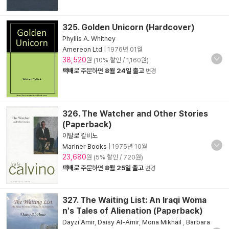
325. Golden Unicorn (Hardcover)
Phyllis A. Whitney
Amereon Ltd
|
1976년 01월
38,520
원 (10% 할인 / 1,160원)
택배
로 주문하면
8월 24일 출고
변경
326. The Watcher and Other Stories
(Paperback)
이탈로 칼비노
Mariner Books
|
1975년 10월
23,680
원 (5% 할인 / 720원)
택배
로 주문하면
8월 25일 출고
변경
327. The Waiting List: An Iraqi Woma
n's Tales of Alienation (Paperback)
Dayzi Amir
,
Daisy Al-Amir
,
Mona Mikhail
,
Barbara