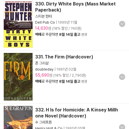
330. Dirty White Boys (Mass Market
Paperback)
스티븐 헌터
Dell Pub Co
|
1995년 11월
14,630
원 (18% 할인 / 740원)
택배
로 주문하면
8월 14일 출고
변경
331. The Firm (Hardcover)
존 그리샴
doubleday
|
1991년 02월
55,690
원 (18% 할인 / 2,790원)
택배
로 주문하면
8월 14일 출고
변경
332. H Is for Homicide: A Kinsey Millh
one Novel (Hardcover)
수 그라프튼
Henry Holt & Co
|
1991년 05월