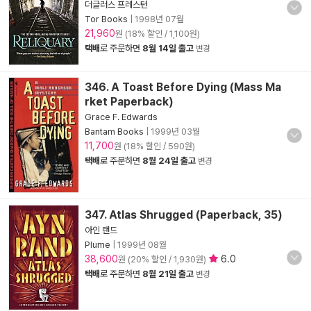
더글러스 프레스턴
Tor Books
|
1998년 07월
21,960
원 (18% 할인 / 1,100원)
택배
로 주문하면
8월 14일 출고
변경
346. A Toast Before Dying (Mass Ma
rket Paperback)
Grace F. Edwards
Bantam Books
|
1999년 03월
11,700
원 (18% 할인 / 590원)
택배
로 주문하면
8월 24일 출고
변경
347. Atlas Shrugged (Paperback, 35)
아인 랜드
Plume
|
1999년 08월
38,600
6.0
원 (20% 할인 / 1,930원)
택배
로 주문하면
8월 21일 출고
변경