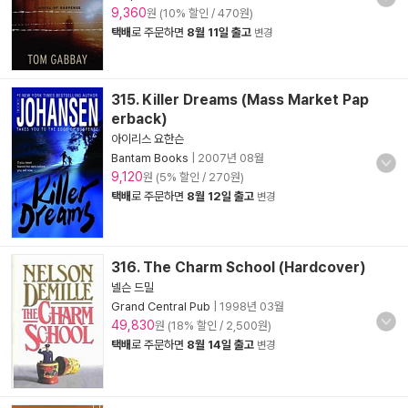
9,360
원 (10% 할인 / 470원)
택배
로 주문하면
8월 11일 출고
변경
315. Killer Dreams (Mass Market Pap
erback)
아이리스 요한슨
Bantam Books
|
2007년 08월
9,120
원 (5% 할인 / 270원)
택배
로 주문하면
8월 12일 출고
변경
316. The Charm School (Hardcover)
넬슨 드밀
Grand Central Pub
|
1998년 03월
49,830
원 (18% 할인 / 2,500원)
택배
로 주문하면
8월 14일 출고
변경