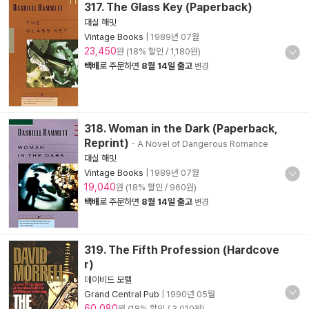
317. The Glass Key (Paperback)
대실 해밋
Vintage Books
|
1989년 07월
23,450
원 (18% 할인 / 1,180원)
택배
로 주문하면
8월 14일 출고
변경
318. Woman in the Dark (Paperback,
Reprint)
- A Novel of Dangerous Romance
대실 해밋
Vintage Books
|
1989년 07월
19,040
원 (18% 할인 / 960원)
택배
로 주문하면
8월 14일 출고
변경
319. The Fifth Profession (Hardcove
r)
데이비드 모렐
Grand Central Pub
|
1990년 05월
60,080
원 (18% 할인 / 3,010원)