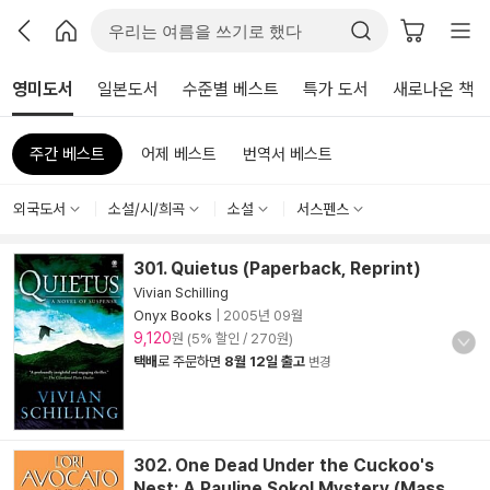
영미도서
일본도서
수준별 베스트
특가 도서
새로나온 책
주간 베스트
어제 베스트
번역서 베스트
외국도서
소설/시/희곡
소설
서스펜스
301. Quietus (Paperback, Reprint)
Vivian Schilling
Onyx Books
|
2005년 09월
9,120
원 (5% 할인 / 270원)
택배
로 주문하면
8월 12일 출고
변경
302. One Dead Under the Cuckoo's
Nest: A Pauline Sokol Mystery (Mass