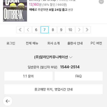
13,160
원 (18% 할인 / 660원)
택배
로 주문하면
8월 24일 출고
변경
6
7
8
9
10
로그인
전체 메뉴
회사 소개
출판사 안내
PC 버전
(주)알라딘커뮤니케이션
1544-2514
일반문의 (발신자 부담)
1:1 문의
FAQ
중고매장 위치, 영업시간 안내
뒤로가
기