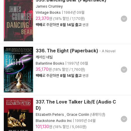
James Crumley
Vintage Books
|
1984년 09월
23,370
원 (18% 할인 / 1,170원)
택배
로 주문하면
8월 14일 출고
변경
336. The Eight (Paperback)
- A Novel
캐서린 네빌
Ballantine Books
|
1997년 06월
35,170
원 (18% 할인 / 1,760원)
택배
로 주문하면
8월 14일 출고
변경
337. The Love Talker Lib/E (Audio C
D)
Elizabeth Peters
,
Grace Conlin
(내레이션)
Blackstone Audio Inc
|
1995년 04월
101,130
원 (18% 할인 / 5,060원)