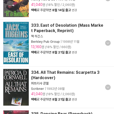
41,040
원 (18% 할인 / 2,060원)
택배
로 주문하면
8월 14일 출고
변경
333. East of Desolation (Mass Marke
t Paperback, Reprint)
잭 히긴스
Berkley Pub Group
|
1998년 11월
13,160
원 (18% 할인 / 660원)
택배
로 주문하면
8월 21일 출고
변경
334. All That Remains: Scarpetta 3
(Hardcover)
퍼트리샤 콘웰
Scribner
|
1992년 08월
41,040
원 (18% 할인 / 2,060원)
택배
로 주문하면
8월 21일 출고
변경
335. Dancing Bear (Paperback)