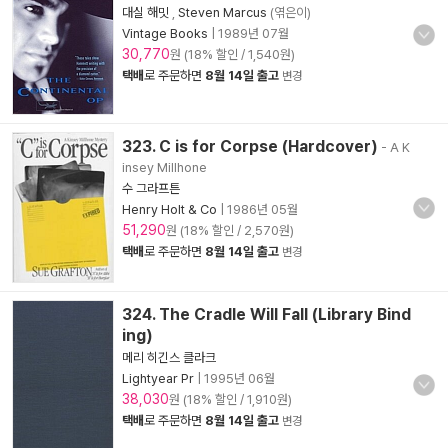
대실 해밋
,
Steven Marcus
(엮은이)
Vintage Books
|
1989년 07월
30,770
원 (18% 할인 / 1,540원)
택배
로 주문하면
8월 14일 출고
변경
323. C is for Corpse (Hardcover)
- A K
insey Millhone
수 그라프튼
Henry Holt & Co
|
1986년 05월
51,290
원 (18% 할인 / 2,570원)
택배
로 주문하면
8월 14일 출고
변경
324. The Cradle Will Fall (Library Bind
ing)
메리 히긴스 클라크
Lightyear Pr
|
1995년 06월
38,030
원 (18% 할인 / 1,910원)
택배
로 주문하면
8월 14일 출고
변경