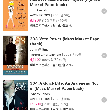
Market Paperback)
Lori Avocato
AVON BOOKS
|
2005년 09월
8,190
원 (10% 할인 / 410원)
택배
로 주문하면
8월 11일 출고
변경
303. Veto Power (Mass Market Pape
rback)
John Whitman
Harper Entertainment
|
2005년 10월
4,150
원 (50% 할인 / 50원)
택배
로 주문하면
8월 11일 출고
변경
304. A Quick Bite: An Argeneau Nov
el (Mass Market Paperback)
Lynsay Sands
AVON BOOKS
|
2020년 03월
14,630
원 (18% 할인 / 740원)
택배
로 주문하면
8월 21일 출고
변경