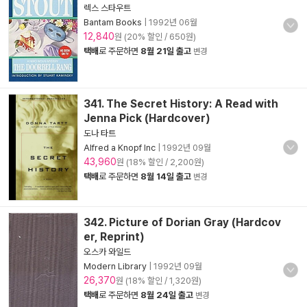
렉스 스타우트
Bantam Books
|
1992년 06월
12,840
원 (20% 할인 / 650원)
택배
로 주문하면
8월 21일 출고
변경
341. The Secret History: A Read with
Jenna Pick (Hardcover)
도나 타트
Alfred a Knopf Inc
|
1992년 09월
43,960
원 (18% 할인 / 2,200원)
택배
로 주문하면
8월 14일 출고
변경
342. Picture of Dorian Gray (Hardcov
er, Reprint)
오스카 와일드
Modern Library
|
1992년 09월
26,370
원 (18% 할인 / 1,320원)
택배
로 주문하면
8월 24일 출고
변경