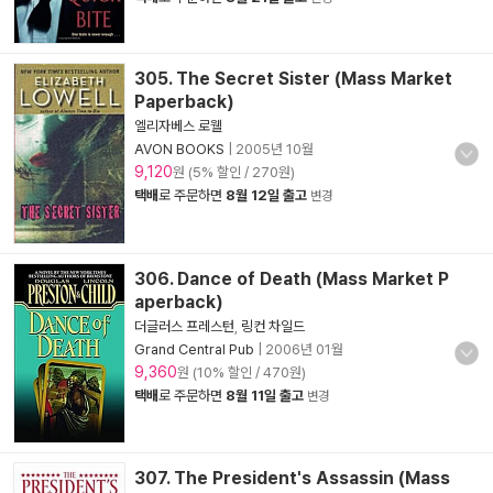
305. The Secret Sister (Mass Market
Paperback)
엘리자베스 로웰
AVON BOOKS
|
2005년 10월
9,120
원 (5% 할인 / 270원)
택배
로 주문하면
8월 12일 출고
변경
306. Dance of Death (Mass Market P
aperback)
더글러스 프레스턴
,
링컨 차일드
Grand Central Pub
|
2006년 01월
9,360
원 (10% 할인 / 470원)
택배
로 주문하면
8월 11일 출고
변경
307. The President's Assassin (Mass