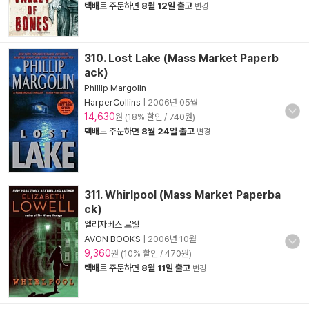
택배
로 주문하면
8월 12일 출고
변경
310. Lost Lake (Mass Market Paperb
ack)
Phillip Margolin
HarperCollins
|
2006년 05월
14,630
원 (18% 할인 / 740원)
택배
로 주문하면
8월 24일 출고
변경
311. Whirlpool (Mass Market Paperba
ck)
엘리자베스 로웰
AVON BOOKS
|
2006년 10월
9,360
원 (10% 할인 / 470원)
택배
로 주문하면
8월 11일 출고
변경