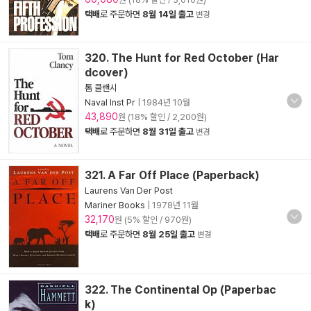
택배
로 주문하면
8월 14일 출고
변경
320. The Hunt for Red October (Har
dcover)
톰 클랜시
Naval Inst Pr
|
1984년 10월
43,890
원 (18% 할인 / 2,200원)
택배
로 주문하면
8월 31일 출고
변경
321. A Far Off Place (Paperback)
Laurens Van Der Post
Mariner Books
|
1978년 11월
32,170
원 (5% 할인 / 970원)
택배
로 주문하면
8월 25일 출고
변경
322. The Continental Op (Paperbac
k)