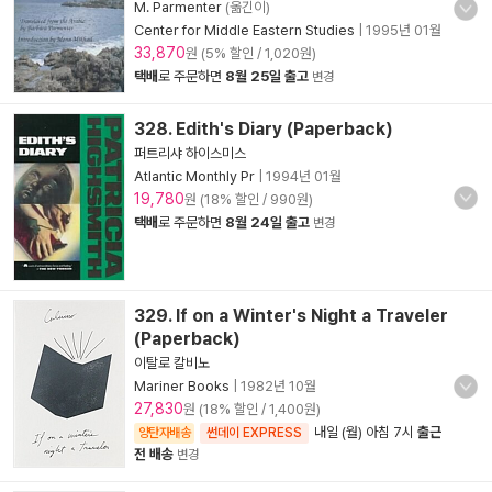
M. Parmenter
(옮긴이)
Center for Middle Eastern Studies
|
1995년 01월
33,870
원 (5% 할인 / 1,020원)
택배
로 주문하면
8월 25일 출고
변경
328. Edith's Diary (Paperback)
퍼트리샤 하이스미스
Atlantic Monthly Pr
|
1994년 01월
19,780
원 (18% 할인 / 990원)
택배
로 주문하면
8월 24일 출고
변경
329. If on a Winter's Night a Traveler
(Paperback)
이탈로 칼비노
Mariner Books
|
1982년 10월
27,830
원 (18% 할인 / 1,400원)
내일 (월) 아침 7시
출근
양탄자배송
썬데이 EXPRESS
전 배송
변경