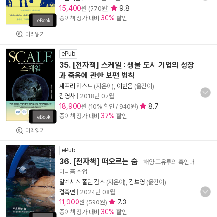
15,400
9.8
원 (770원)
30%
종이책 정가 대비
할인
미리읽기
ePub
35. [전자책] 스케일 : 생물 도시 기업의 성장
과 죽음에 관한 보편 법칙
제프리 웨스트
(지은이),
이한음
(옮긴이)
김영사
|
2018년 07월
18,900
8.7
원 (10% 할인 / 940원)
37%
종이책 정가 대비
할인
미리읽기
ePub
36. [전자책] 떠오르는 숨
- 해양 포유류의 흑인 페
미니즘 수업
알렉시스 폴린 검스
(지은이),
김보영
(옮긴이)
접촉면
|
2024년 08월
11,900
7.3
원 (590원)
30%
종이책 정가 대비
할인