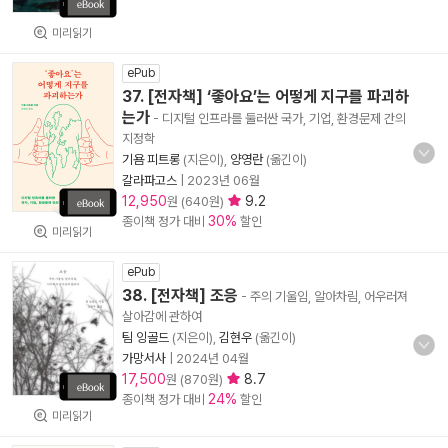
미리읽기
ePub
37. [전자책] ‘좋아요’는 어떻게 지구를 파괴하
는가
- 디지털 인프라를 둘러싼 국가, 기업, 환경문제 간의
지정학
기욤 피트롱
(지은이),
양영란
(옮긴이)
갈라파고스
|
2023년 06월
12,950
9.2
원 (640원)
30%
종이책 정가 대비
할인
미리읽기
ePub
38. [전자책] 조응
- 주의 기울임, 알아차림, 어우러져
살아감에 관하여
팀 잉골드
(지은이),
김현우
(옮긴이)
가망서사
|
2024년 04월
17,500
8.7
원 (870원)
24%
종이책 정가 대비
할인
미리읽기