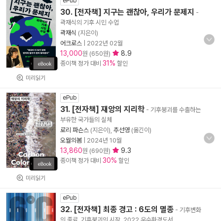
ePub
30. [전자책] 지구는 괜찮아, 우리가 문제지
-
곽재식의 기후 시민 수업
곽재식
(지은이)
어크로스
|
2022년 02월
13,000
8.9
원 (650원)
31%
종이책 정가 대비
할인
미리읽기
ePub
31. [전자책] 재앙의 지리학
- 기후붕괴를 수출하는
부유한 국가들의 실체
로리 파슨스
(지은이),
추선영
(옮긴이)
오월의봄
|
2024년 10월
13,860
9.3
원 (690원)
30%
종이책 정가 대비
할인
미리읽기
ePub
32. [전자책] 최종 경고 : 6도의 멸종
- 기후변화
의 종료, 기후붕괴의 시작, 2022 우수환경도서