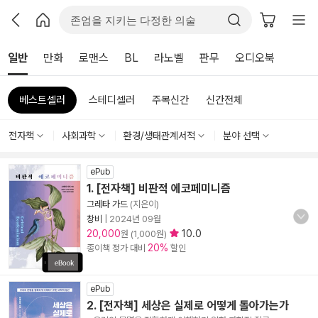
일반
만화
로맨스
BL
라노벨
판무
오디오북
베스트셀러
스테디셀러
주목신간
신간전체
전자책
사회과학
환경/생태관계서적
분야 선택
ePub
1. [전자책] 비판적 에코페미니즘
그레타 가드
(지은이)
창비
|
2024년 09월
20,000
10.0
원 (1,000원)
20%
종이책 정가 대비
할인
ePub
2. [전자책] 세상은 실제로 어떻게 돌아가는가