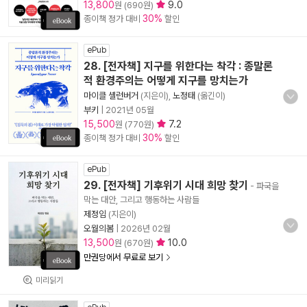
13,800
9.0
원 (690원)
30%
종이책 정가 대비
할인
ePub
28. [전자책] 지구를 위한다는 착각 : 종말론
적 환경주의는 어떻게 지구를 망치는가
마이클 셸런버거
(지은이),
노정태
(옮긴이)
부키
|
2021년 05월
15,500
7.2
원 (770원)
30%
종이책 정가 대비
할인
ePub
29. [전자책] 기후위기 시대 희망 찾기
- 파국을
막는 대안, 그리고 행동하는 사람들
제정임
(지은이)
오월의봄
|
2026년 02월
13,500
10.0
원 (670원)
만권당에서 무료로 보기
미리읽기