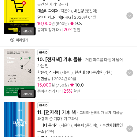
물건 안 사기’ 챌린지
애슐리 파이퍼
(지은이),
박선령
(옮긴이)
알에이치코리아(RHK)
|
2026년 04월
16,000
9.8
원 (800원)
20%
종이책 정가 대비
할인
미리읽기
ePub
10. [전자책] 기후 돌봄
- 거친 파도를 다 같이 넘어
가는 법
한윤정
,
신지혜
(지은이),
한신대 생태문명원
(기획)
산현글방
|
2024년 09월
15,000
10.0
원 (750원)
25%
종이책 정가 대비
할인
ePub
11. [전자책] 기후 책
- 그레타 툰베리가 세계 지성들
과 함께 쓴 기후위기 교과서
그레타 툰베리
(지은이),
이순희
(옮긴이),
기후변화행동연
구소
(감수)