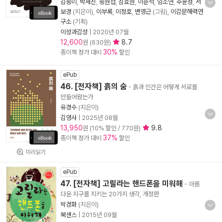
김종미
,
박세진
,
송원섭
,
심효원
,
이준석
,
임소연
,
주윤정
,
서
보경
(지은이),
이부록
,
이정호
,
변영근
(그림),
이감문해력연
구소
(기획)
이성과감성
|
2020년 07월
12,600
8.7
원 (630원)
30%
종이책 정가 대비
할인
ePub
46. [전자책] 흙의 숨
- 흙과 인간은 어떻게 서로를
만들어왔는가
유경수
(지은이)
김영사
|
2025년 08월
13,950
9.8
원 (10% 할인 / 770원)
37%
종이책 정가 대비
할인
미리읽기
ePub
47. [전자책] 고릴라는 핸드폰을 미워해
- 아름
다운 지구를 지키는 20가지 생각, 개정판
박경화
(지은이)
북센스
|
2015년 09월