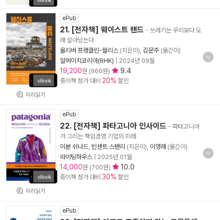
ePub
21. [전자책] 웨이스트 랜드
- 쓰레기는 우리보다 오
래 살아남는다
올리버 프랭클린-월리스
(지은이),
김문주
(옮긴이)
알에이치코리아(RHK)
|
2024년 09월
19,200
9.4
원 (960원)
20%
종이책 정가 대비
할인
미리읽기
ePub
22. [전자책] 파타고니아 인사이드
- 파타고니아
가 그리는 책임경영 기업의 미래
이본 쉬나드
,
빈센트 스탠리
(지은이),
이영래
(옮긴이)
라이팅하우스
|
2025년 01월
14,000
10.0
원 (700원)
30%
종이책 정가 대비
할인
미리읽기
ePub