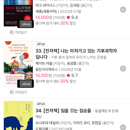
마크 라이너스
(지은이),
김아림
(옮긴이)
세종(세종서적)
|
2022년 07월
14,000
9.4
원 (700원)
30%
종이책 정가 대비
할인
미리읽기
ePub
33. [전자책] 나는 미쳐가고 있는 기후과학자
입니다
- 기후 붕괴 앞에서 우리가 느끼는 감정들
케이트 마블
(지은이),
송섬별
(옮긴이)
웅진지식하우스
|
2025년 10월
14,000
9.7
원 (700원)
30%
종이책 정가 대비
할인
미리읽기
ePub
34. [전자책] 짐을 끄는 짐승들
- 동물해방과 장애
해방
수나우라 테일러
(지은이),
이마즈 유리
,
장한길
(옮긴이)
오월의봄
|
2023년 04월