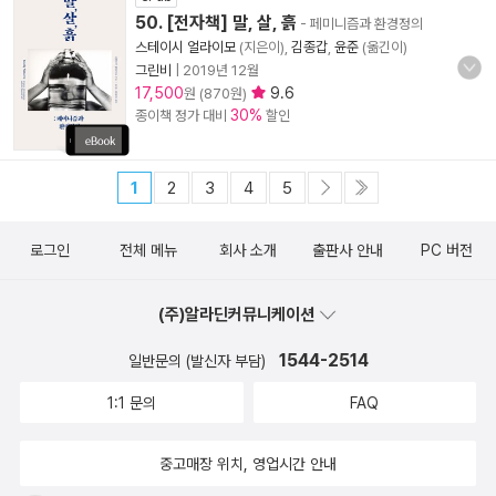
50. [전자책] 말, 살, 흙
- 페미니즘과 환경정의
스테이시 얼라이모
(지은이),
김종갑
,
윤준
(옮긴이)
그린비
|
2019년 12월
17,500
9.6
원 (870원)
30%
종이책 정가 대비
할인
1
2
3
4
5
로그인
전체 메뉴
회사 소개
출판사 안내
PC 버전
(주)알라딘커뮤니케이션
1544-2514
일반문의 (발신자 부담)
1:1 문의
FAQ
중고매장 위치, 영업시간 안내