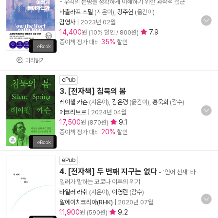
- 우리의 문명을 정확하게 이해하기 위한 과학적 접근
바츨라프 스밀
(지은이),
강주헌
(옮긴이)
김영사
|
2023년 02월
14,400
7.9
원 (10% 할인 / 800원)
35%
종이책 정가 대비
할인
미리읽기
ePub
3. [전자책] 침묵의 봄
레이첼 카슨
(지은이),
김은령
(옮긴이),
홍욱희
(감수)
에코리브르
|
2024년 04월
17,500
9.1
원 (870원)
20%
종이책 정가 대비
할인
ePub
4. [전자책] 두 번째 지구는 없다
- ‘언어 천재’ 타
일러가 말하는 코로나 이후의 위기
타일러 라쉬
(지은이),
이영란
(감수)
알에이치코리아(RHK)
|
2020년 07월
11,900
9.2
원 (590원)