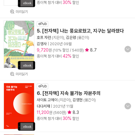
30%
종이책 정가 대비
할인
미리읽기
ePub
5. [전자책] 나는 풍요로웠고, 지구는 달라졌다
호프 자런
(지은이),
김은령
(옮긴이)
김영사
|
2020년 09월
9,720
8.7
원 (10% 할인 / 540원)
42%
종이책 정가 대비
할인
미리읽기
ePub
6. [전자책] 지속 불가능 자본주의
사이토 고헤이
(지은이),
김영현
(옮긴이)
다다서재
|
2021년 11월
11,200
8.3
원 (560원)
30%
종이책 정가 대비
할인