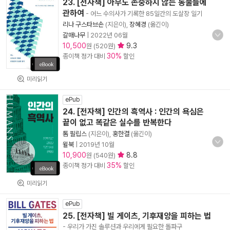
23. [전자책] 아무도 존중하지 않는 동물들에
관하여
- 어느 수의사가 기록한 85일간의 도살장 일기
리나 구스타브손
(지은이),
장혜경
(옮긴이)
갈매나무
|
2022년 06월
10,500
9.3
원 (520원)
30%
종이책 정가 대비
할인
미리읽기
ePub
24. [전자책] 인간의 흑역사 : 인간의 욕심은
끝이 없고 똑같은 실수를 반복한다
톰 필립스
(지은이),
홍한결
(옮긴이)
윌북
|
2019년 10월
10,900
8.8
원 (540원)
35%
종이책 정가 대비
할인
미리읽기
ePub
25. [전자책] 빌 게이츠, 기후재앙을 피하는 법
- 우리가 가진 솔루션과 우리에게 필요한 돌파구