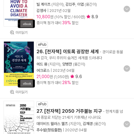
빌 게이츠
(지은이),
김민주
,
이엽
(옮긴이)
김영사
|
2021년 02월
10,800
8.9
원 (10% 할인 / 600원)
39%
종이책 정가 대비
할인
미리읽기
ePub
26. [전자책] 이토록 굉장한 세계
- 경이로운 동물
의 감각, 우리 주위의 숨겨진 세계를 드러내다
에드 용
(지은이),
양병찬
(옮긴이)
어크로스
|
2023년 04월
21,000
9.6
원 (1,050원)
28%
종이책 정가 대비
할인
미리읽기
ePub
27. [전자책] 2050 거주불능 지구
- 한계치를 넘
어 종말로 치닫는 21세기 기후재난 시나리오
데이비드 월러스 웰즈
(지은이),
김재경
(옮긴이)
추수밭(청림출판)
|
2020년 04월