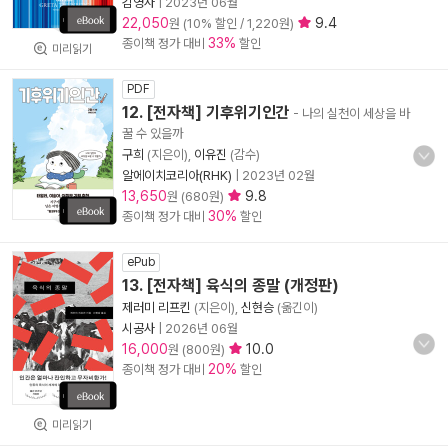
김영사
|
2023년 06월
22,050
9.4
원 (10% 할인 / 1,220원)
33%
종이책 정가 대비
할인
미리읽기
PDF
12. [전자책] 기후위기인간
- 나의 실천이 세상을 바
꿀 수 있을까
구희
(지은이),
이유진
(감수)
알에이치코리아(RHK)
|
2023년 02월
13,650
9.8
원 (680원)
30%
종이책 정가 대비
할인
ePub
13. [전자책] 육식의 종말 (개정판)
제러미 리프킨
(지은이),
신현승
(옮긴이)
시공사
|
2026년 06월
16,000
10.0
원 (800원)
20%
종이책 정가 대비
할인
미리읽기