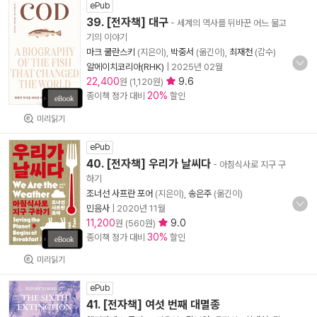
ePub
39. [전자책] 대구
- 세계의 역사를 뒤바꾼 어느 물고
기의 이야기
마크 쿨란스키
(지은이),
박중서
(옮긴이),
최재천
(감수)
알에이치코리아(RHK)
|
2025년 02월
22,400
9.6
원 (1,120원)
20%
종이책 정가 대비
할인
미리읽기
ePub
40. [전자책] 우리가 날씨다
- 아침식사로 지구 구
하기
조너선 사프란 포어
(지은이),
송은주
(옮긴이)
민음사
|
2020년 11월
11,200
9.0
원 (560원)
30%
종이책 정가 대비
할인
미리읽기
ePub
41. [전자책] 여섯 번째 대멸종