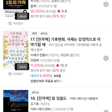
박지성
(지은이),
강유리
(옮긴이)
윌북
|
2025년 07월
16,500
9.8
원 (820원)
25%
종이책 정가 대비
할인
미리읽기
대여
ePub
17. [전자책] 기후변화, 이제는 감정적으로 이
야기할 때
- 우리 일상을 바꾸려면 기후변화를 어떻게 말
해야 할까
리베카 헌틀리
(지은이),
이민희
(옮긴이)
양철북
|
2022년 02월
11,200
10.0
원 (560원)
30%
종이책 정가 대비
할인
미리읽기
5,600
대여가
원,
90일
만권당에서 무료로 보기
ePub
18. [전자책] 팀 잉골드
-
커뮤니케이션 이론총서
김기흥
(지은이)
커뮤니케이션북스
|
2025년 07월