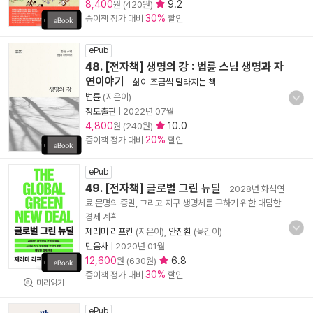
8,400
9.2
원 (420원)
30%
종이책 정가 대비
할인
ePub
48. [전자책] 생명의 강 : 법륜 스님 생명과 자
연이야기
-
삶이 조금씩 달라지는 책
법륜
(지은이)
정토출판
|
2022년 07월
4,800
10.0
원 (240원)
20%
종이책 정가 대비
할인
ePub
49. [전자책] 글로벌 그린 뉴딜
- 2028년 화석연
료 문명의 종말, 그리고 지구 생명체를 구하기 위한 대담한
경제 계획
제러미 리프킨
(지은이),
안진환
(옮긴이)
민음사
|
2020년 01월
12,600
6.8
원 (630원)
30%
종이책 정가 대비
할인
미리읽기
ePub