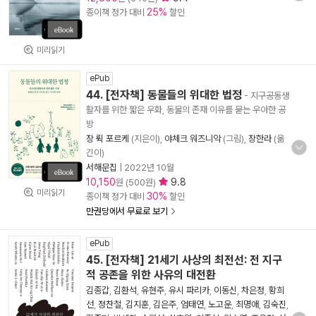
25%
종이책 정가 대비
할인
미리읽기
ePub
44. [전자책] 동물들의 위대한 법정
- 지구공동생
활자를 위한 짧은 우화, 동물의 존재 이유를 묻는 우아한 공
방
장 뤽 포르케
(지은이),
야체크 워즈니악
(그림),
장한라
(옮
긴이)
서해문집
|
2022년 10월
10,150
9.8
원 (500원)
미리읽기
30%
종이책 정가 대비
할인
만권당에서 무료로 보기
ePub
45. [전자책] 21세기 사상의 최전선: 전 지구
적 공존을 위한 사유의 대전환
김종갑
,
김환석
,
유현주
,
유시 파리카
,
이동신
,
차은정
,
황희
선
,
정찬철
,
김지훈
,
김은주
,
엄태연
,
노고운
,
최명애
,
김숙진
,