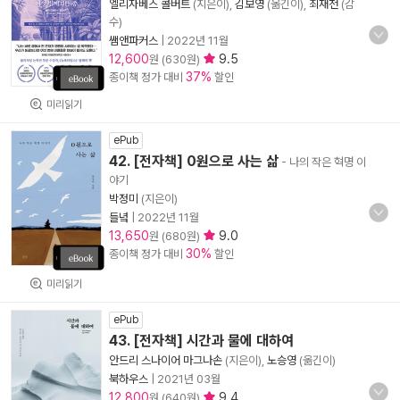
엘리자베스 콜버트
(지은이),
김보영
(옮긴이),
최재천
(감
수)
쌤앤파커스
|
2022년 11월
12,600
9.5
원 (630원)
37%
종이책 정가 대비
할인
미리읽기
ePub
42. [전자책] 0원으로 사는 삶
- 나의 작은 혁명 이
야기
박정미
(지은이)
들녘
|
2022년 11월
13,650
9.0
원 (680원)
30%
종이책 정가 대비
할인
미리읽기
ePub
43. [전자책] 시간과 물에 대하여
안드리 스나이어 마그나손
(지은이),
노승영
(옮긴이)
북하우스
|
2021년 03월
12,800
9.4
원 (640원)