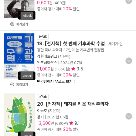
9,600
원 (480원)
20%
종이책 정가 대비
할인
미리읽기
ePub
19. [전자책] 첫 번째 기후과학 수업
- 세계가 인
정한 국내 과학자 37인이 쓴 기후변화 결정판
집현네트워크
(지은이)
위즈덤하우스
|
2024년 07월
21,000
9.5
원 (1,050원)
30%
종이책 정가 대비
할인
만권당에서 무료로 보기
미리읽기
ePub
20. [전자책] 돼지를 키운 채식주의자
이동호
(지은이)
창비
|
2021년 06월
13,600
9.1
원 (680원)
20%
종이책 정가 대비
할인