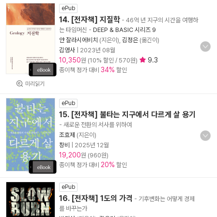
ePub
14. [전자책] 지질학
- 46억 년 지구의 시간을 여행하
는 타임머신
-
DEEP & BASIC 시리즈 9
얀 잘라시에비치
(지은이),
김정은
(옮긴이)
김영사
|
2023년 08월
10,350
9.3
원 (10% 할인 / 570원)
34%
종이책 정가 대비
할인
미리읽기
ePub
15. [전자책] 불타는 지구에서 다르게 살 용기
- 새로운 전환의 서사를 위하여
조효제
(지은이)
창비
|
2025년 12월
19,200
원 (960원)
20%
종이책 정가 대비
할인
ePub
16. [전자책] 1도의 가격
- 기후변화는 어떻게 경제
를 바꾸는가