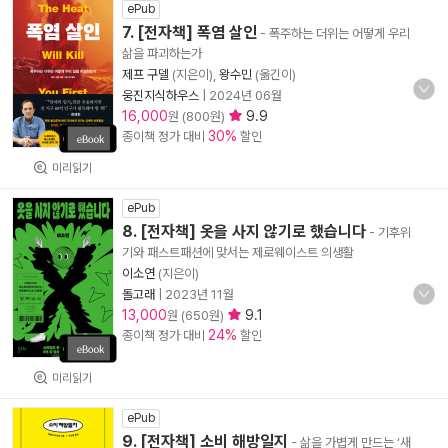
ePub
7. [전자책] 폭염 살인
- 폭주하는 더위는 어떻게 우리
삶을 파괴하는가
제프 구델
(지은이),
왕수민
(옮긴이)
웅진지식하우스
|
2024년 06월
16,000
9.9
원 (800원)
30%
종이책 정가 대비
할인
미리읽기
ePub
8. [전자책] 옷을 사지 않기로 했습니다
- 기후위
기와 패스트패션에 맞서는 제로웨이스트 의생활
이소연
(지은이)
돌고래
|
2023년 11월
13,000
9.1
원 (650원)
24%
종이책 정가 대비
할인
미리읽기
ePub
9. [전자책] 소비 해방일지
- 삶을 가볍게 만드는 ‘새