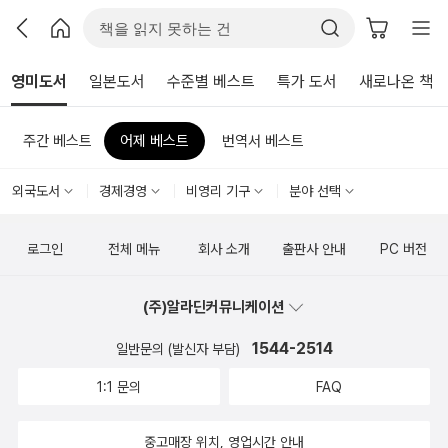
영미도서
일본도서
수준별 베스트
특가 도서
새로나온 책
주간 베스트
어제 베스트
번역서 베스트
외국도서
경제경영
비영리 기구
분야 선택
로그인
전체 메뉴
회사 소개
출판사 안내
PC 버전
(주)알라딘커뮤니케이션
1544-2514
일반문의 (발신자 부담)
1:1 문의
FAQ
중고매장 위치, 영업시간 안내