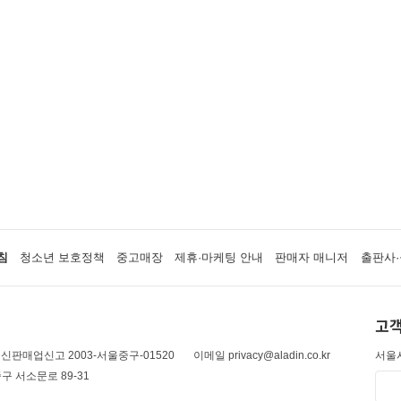
침
청소년 보호정책
중고매장
제휴·마케팅 안내
판매자 매니저
출판사·
고객
신판매업신고 2003-서울중구-01520
이메일 privacy@aladin.co.kr
서울시
구 서소문로 89-31