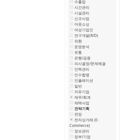
수출업
시간관리
시설관리
신규사업
아웃소싱
여성기업인
연구개발(R/D)
외환
운영분석
유통
은행/금융
의사결정/문제해결
인력관리
인수합병
인플레이션
일반
자유기업
재무/회계
재택사업
전략기획
전망
전자상거래 (E-
Commerce)
정보관리
정부/기업