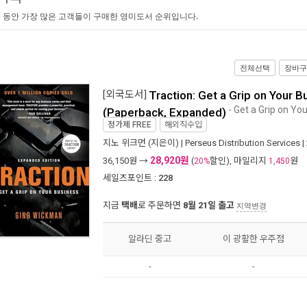
 동안 가장 많은 고객들이 구매한 영미도서 순위입니다.
전체선택
장바구
[외국도서]
Traction: Get a Grip on Your B
- Get a Grip on Yo
(Paperback, Expanded)
정가제
FREE
해외직수입
지노 위크먼
(지은이) |
Perseus Distribution Services
|
28,920원
36,150
원 →
(
할인), 마일리지
원
20%
1,450
세일즈포인트 :
228
지금
택배
로 주문하면
8월 21일 출고
지역변경
알라딘 중고
이 광활한 우주점
-
-