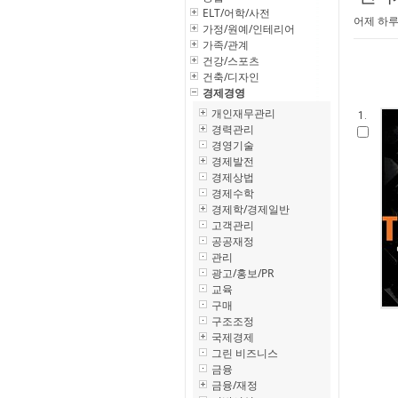
ELT/어학/사전
어제 하루
가정/원예/인테리어
가족/관계
건강/스포츠
건축/디자인
경제경영
개인재무관리
1.
경력관리
경영기술
경제발전
경제상법
경제수학
경제학/경제일반
고객관리
공공재정
관리
광고/홍보/PR
교육
구매
구조조정
국제경제
그린 비즈니스
금융
금융/재정