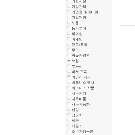
기반시설
기업관리
기업윤리/에티켓
기업재정
노동
동기부여
리더십
마케팅
멘토/코칭
무역
박물관경영
보험
부동산
비서 교육
비영리 기구
비즈니스 역사
비즈니스 작문
사무관리
사무비품
사무자동화
산업
성공학
세금
세일즈
소비자행동론