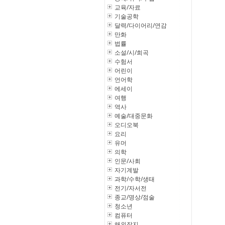
교육/자료
기술공학
달력/다이어리/연감
만화
법률
소설/시/희곡
수험서
어린이
언어학
에세이
여행
역사
예술/대중문화
오디오북
요리
유머
의학
인문/사회
자기계발
과학/수학/생태
전기/자서전
종교/명상/점술
청소년
컴퓨터
해외잡지