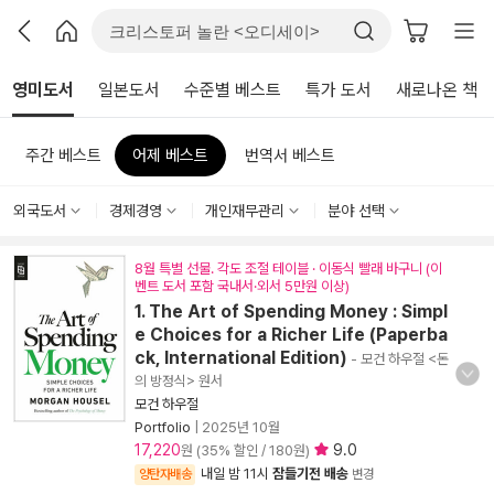
영미도서
일본도서
수준별 베스트
특가 도서
새로나온 책
주간 베스트
어제 베스트
번역서 베스트
외국도서
경제경영
개인재무관리
분야 선택
8월 특별 선물. 각도 조절 테이블 · 이동식 빨래 바구니 (이
벤트 도서 포함 국내서·외서 5만원 이상)
1. The Art of Spending Money : Simpl
e Choices for a Richer Life (Paperba
ck, International Edition)
- 모건 하우절 <돈
의 방정식> 원서
모건 하우절
Portfolio
|
2025년 10월
17,220
9.0
원 (35% 할인 / 180원)
내일 밤 11시
잠들기전 배송
양탄자배송
변경