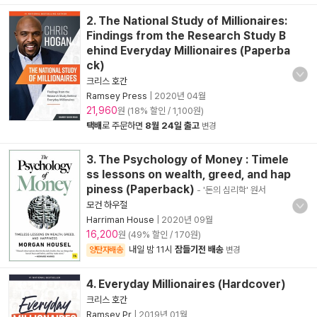
2. The National Study of Millionaires:
Findings from the Research Study B
ehind Everyday Millionaires (Paperba
ck)
크리스 호간
Ramsey Press
|
2020년 04월
21,960
원 (18% 할인 / 1,100원)
택배
로 주문하면
8월 24일 출고
변경
3. The Psychology of Money : Timele
ss lessons on wealth, greed, and hap
piness (Paperback)
- '돈의 심리학' 원서
모건 하우절
Harriman House
|
2020년 09월
16,200
원 (49% 할인 / 170원)
내일 밤 11시
잠들기전 배송
양탄자배송
변경
4. Everyday Millionaires (Hardcover)
크리스 호간
Ramsey Pr
|
2019년 01월