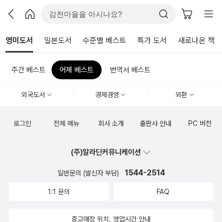
영미도서
일본도서
수준별 베스트
특가 도서
새로나온 책
주간 베스트
어제 베스트
번역서 베스트
외국도서
경제경영
외환
로그인
전체 메뉴
회사 소개
출판사 안내
PC 버전
(주)알라딘커뮤니케이션
1544-2514
일반문의 (발신자 부담)
1:1 문의
FAQ
중고매장 위치, 영업시간 안내