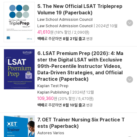
5. The New Official LSAT Tripleprep
Volume 19 (Paperback)
Law School Admission Council
Law School Admission Council
|
2024년 10월
41,610
원 (18% 할인 / 2,090원)
택배
로 주문하면
8월 21일 출고
변경
6. LSAT Premium Prep (2026): 4: Ma
ster the Digital LSAT with Exclusive
99th-Percentile Instructor Videos,
Data-Driven Strategies, and Official
Practice (Paperback)
Kaplan Test Prep
Kaplan Publishing
|
2024년 12월
109,360
원 (20% 할인 / 5,470원)
택배
로 주문하면
8월 10일 출고
변경
7. OET Trainer Nursing Six Practice T
ests (Paperback)
Autores Varios