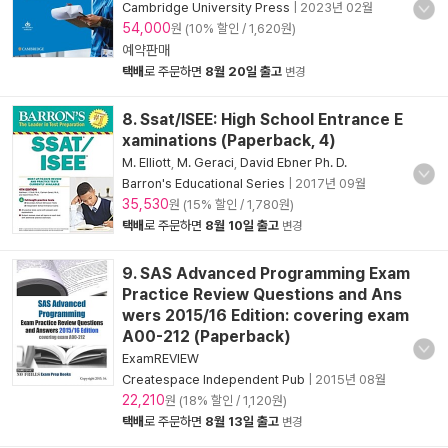
Cambridge University Press
|
2023년 02월
54,000
원 (10% 할인 / 1,620원)
예약판매
택배
로 주문하면
8월 20일 출고
변경
8. Ssat/ISEE: High School Entrance E
xaminations (Paperback, 4)
M. Elliott
,
M. Geraci
,
David Ebner Ph. D.
Barron's Educational Series
|
2017년 09월
35,530
원 (15% 할인 / 1,780원)
택배
로 주문하면
8월 10일 출고
변경
9. SAS Advanced Programming Exam
Practice Review Questions and Ans
wers 2015/16 Edition: covering exam
A00-212 (Paperback)
ExamREVIEW
Createspace Independent Pub
|
2015년 08월
22,210
원 (18% 할인 / 1,120원)
택배
로 주문하면
8월 13일 출고
변경