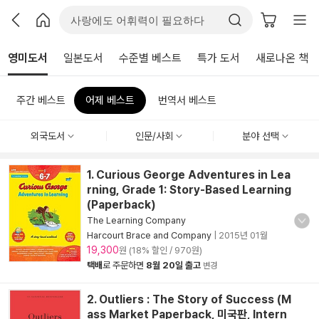
영미도서
일본도서
수준별 베스트
특가 도서
새로나온 책
주간 베스트
어제 베스트
번역서 베스트
외국도서
인문/사회
분야 선택
1. Curious George Adventures in Lea
rning, Grade 1: Story-Based Learning
(Paperback)
The Learning Company
Harcourt Brace and Company
|
2015년 01월
19,300
원 (18% 할인 / 970원)
택배
로 주문하면
8월 20일 출고
변경
2. Outliers : The Story of Success (M
ass Market Paperback, 미국판, Intern