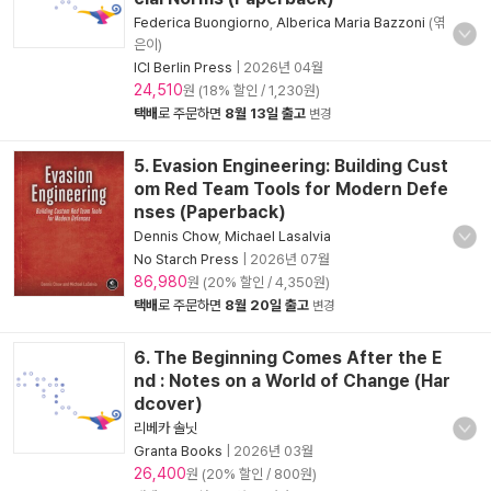
Federica Buongiorno
,
Alberica Maria Bazzoni
(엮
은이)
ICI Berlin Press
|
2026년 04월
24,510
원 (18% 할인 / 1,230원)
택배
로 주문하면
8월 13일 출고
변경
5. Evasion Engineering: Building Cust
om Red Team Tools for Modern Defe
nses (Paperback)
Dennis Chow
,
Michael Lasalvia
No Starch Press
|
2026년 07월
86,980
원 (20% 할인 / 4,350원)
택배
로 주문하면
8월 20일 출고
변경
6. The Beginning Comes After the E
nd : Notes on a World of Change (Har
dcover)
리베카 솔닛
Granta Books
|
2026년 03월
26,400
원 (20% 할인 / 800원)