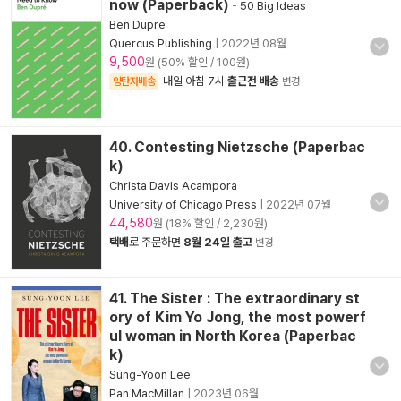
now (Paperback)
-
50 Big Ideas
Ben Dupre
Quercus Publishing
|
2022년 08월
9,500
원 (50% 할인 / 100원)
내일 아침 7시
출근전 배송
양탄자배송
변경
40. Contesting Nietzsche (Paperbac
k)
Christa Davis Acampora
University of Chicago Press
|
2022년 07월
44,580
원 (18% 할인 / 2,230원)
택배
로 주문하면
8월 24일 출고
변경
41. The Sister : The extraordinary st
ory of Kim Yo Jong, the most powerf
ul woman in North Korea (Paperbac
k)
Sung-Yoon Lee
Pan MacMillan
|
2023년 06월