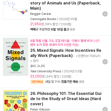
story of Animals and Us (Paperback,
Main)
Keggie Carew
Canongate Books
|
2024년 05월
21,950
원 (18% 할인 / 1,100원)
택배
로 주문하면
8월 18일 출고
변경
8월 특별 선물. 각도 조절 테이블 · 이동식 빨래 바구니 (이
벤트 도서 포함 국내서·외서 5만원 이상)
25. Mixed Signals: How Incentives Re
ally Work (Paperback)
- <인센티브 이코노미
> 원서
유리 그니지
Yale University Press
|
2024년 03월
23,000
원 (34% 할인 / 230원)
내일 밤 11시
잠들기전 배송
양탄자배송
변경
26. Philosophy 101: The Essential Gui
de to the Study of Great Ideas (Hard
cover)
Peter Gibson