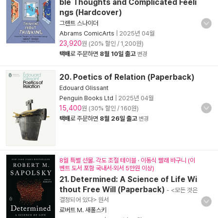
ble Thoughts and Complicated Feeli
ngs (Hardcover)
그랜트 스나이더
Abrams ComicArts
|
2025년 04월
23,920
원 (20% 할인 / 1,200원)
택배
로 주문하면
8월 10일 출고
변경
20. Poetics of Relation (Paperback)
Edouard Glissant
Penguin Books Ltd
|
2025년 04월
15,400
원 (30% 할인 / 160원)
택배
로 주문하면
8월 26일 출고
변경
8월 특별 선물. 각도 조절 테이블 · 이동식 빨래 바구니 (이
벤트 도서 포함 국내서·외서 5만원 이상)
21. Determined: A Science of Life Wi
thout Free Will (Paperback)
- <모든 것은
결정되어 있다> 원서
로버트 M. 새폴스키