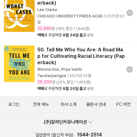
erback)
Lee Clarke
CHICAGO UNIVERSITY PRESS ACAD
|
2021년 02
월
32,690
원 (18% 할인 / 1,640원)
택배
로 주문하면
8월 24일 출고
변경
50. Tell Me Who You Are: A Road Ma
p for Cultivating Racial Literacy (Pap
erback)
Winona Guo
,
Priya Vulchi
Tarcherperigee
|
2021년 02월
29,000
원 (20% 할인 / 1,450원)
택배
로 주문하면
8월 20일 출고
변경
로그인
전체 메뉴
회사 소개
출판사 안내
PC 버전
(주)알라딘커뮤니케이션
1544-2514
일반문의 (발신자 부담)