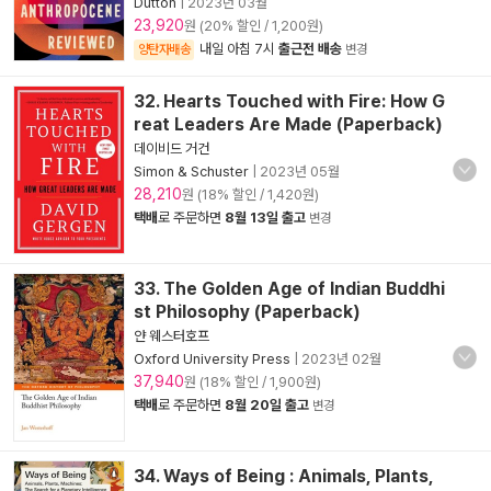
Dutton
|
2023년 03월
23,920
원 (20% 할인 / 1,200원)
내일 아침 7시
출근전 배송
양탄자배송
변경
32. Hearts Touched with Fire: How G
reat Leaders Are Made (Paperback)
데이비드 거건
Simon & Schuster
|
2023년 05월
28,210
원 (18% 할인 / 1,420원)
택배
로 주문하면
8월 13일 출고
변경
33. The Golden Age of Indian Buddhi
st Philosophy (Paperback)
얀 웨스터호프
Oxford University Press
|
2023년 02월
37,940
원 (18% 할인 / 1,900원)
택배
로 주문하면
8월 20일 출고
변경
34. Ways of Being : Animals, Plants,