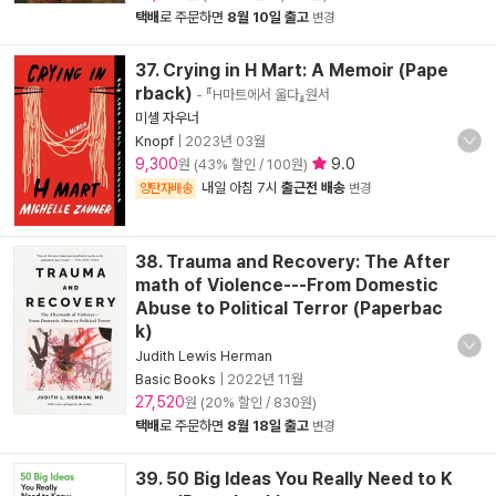
택배
로 주문하면
8월 10일 출고
변경
37. Crying in H Mart: A Memoir (Pape
rback)
- 『H마트에서 울다』원서
미셸 자우너
Knopf
|
2023년 03월
9,300
9.0
원 (43% 할인 / 100원)
내일 아침 7시
출근전 배송
양탄자배송
변경
38. Trauma and Recovery: The After
math of Violence---From Domestic
Abuse to Political Terror (Paperbac
k)
Judith Lewis Herman
Basic Books
|
2022년 11월
27,520
원 (20% 할인 / 830원)
택배
로 주문하면
8월 18일 출고
변경
39. 50 Big Ideas You Really Need to K