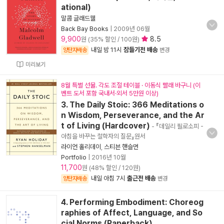
ational)
말콤 글래드웰
Back Bay Books
|
2009년 06월
9,900
8.5
원 (35% 할인 / 100원)
내일 밤 11시
잠들기전 배송
양탄자배송
변경
미리보기
8월 특별 선물. 각도 조절 테이블 · 이동식 빨래 바구니 (이
벤트 도서 포함 국내서·외서 5만원 이상)
3. The Daily Stoic: 366 Meditations o
n Wisdom, Perseverance, and the Ar
t of Living (Hardcover)
- 『데일리 필로소피 -
아침을 바꾸는 철학자의 질문』원서
라이언 홀리데이
,
스티븐 핸슬먼
Portfolio
|
2016년 10월
11,700
원 (48% 할인 / 120원)
내일 아침 7시
출근전 배송
양탄자배송
변경
4. Performing Embodiment: Choreog
raphies of Affect, Language, and So
cial Norms (Paperback)