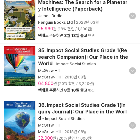
Machines: The Search for a Planetar
y Intelligence (Paperback)
James Bridle
Penguin Books Ltd
|
2023년 03월
25,960
원 (18% 할인 / 1,300원)
택배
로 주문하면
8월 18일 출고
변경
35. Impact Social Studies Grade 1(Re
search Companion): Our Place in the
World
-
Impact Social Studies
McGraw Hill
McGraw-Hill
|
2018년 08월
64,800
원 (20% 할인 / 3,240원)
택배
로 주문하면
8월 10일 출고
변경
36. Impact Social Studies Grade 1(In
quiry Journal): Our Place in the Worl
d
-
Impact Social Studies
McGraw Hill
McGraw-Hill
|
2018년 08월
32,000
원 (20% 할인 / 1,600원)