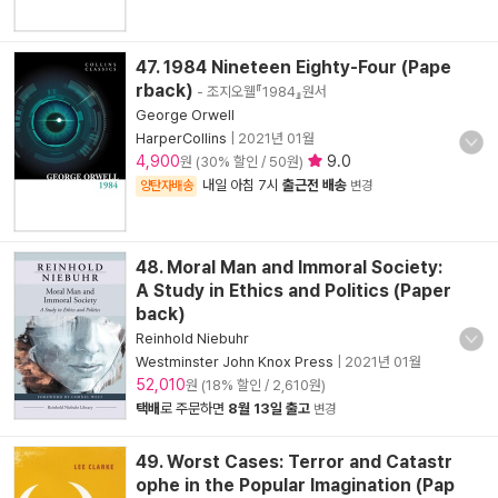
47. 1984 Nineteen Eighty-Four (Pape
rback)
- 조지오웰『1984』원서
George Orwell
HarperCollins
|
2021년 01월
4,900
9.0
원 (30% 할인 / 50원)
내일 아침 7시
출근전 배송
양탄자배송
변경
48. Moral Man and Immoral Society:
A Study in Ethics and Politics (Paper
back)
Reinhold Niebuhr
Westminster John Knox Press
|
2021년 01월
52,010
원 (18% 할인 / 2,610원)
택배
로 주문하면
8월 13일 출고
변경
49. Worst Cases: Terror and Catastr
ophe in the Popular Imagination (Pap