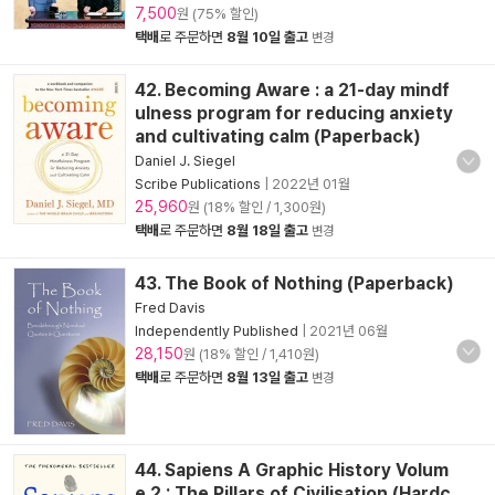
7,500
원 (75% 할인)
택배
로 주문하면
8월 10일 출고
변경
42. Becoming Aware : a 21-day mindf
ulness program for reducing anxiety
and cultivating calm (Paperback)
Daniel J. Siegel
Scribe Publications
|
2022년 01월
25,960
원 (18% 할인 / 1,300원)
택배
로 주문하면
8월 18일 출고
변경
43. The Book of Nothing (Paperback)
Fred Davis
Independently Published
|
2021년 06월
28,150
원 (18% 할인 / 1,410원)
택배
로 주문하면
8월 13일 출고
변경
44. Sapiens A Graphic History Volum
e 2 : The Pillars of Civilisation (Hardc