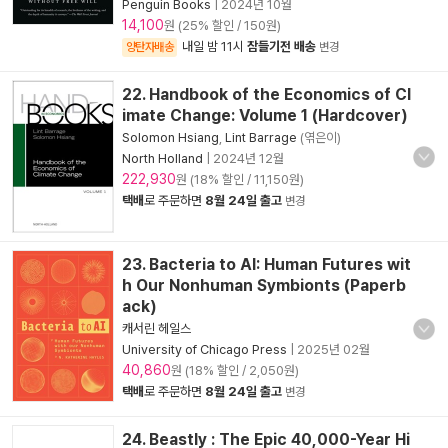
Penguin Books
|
2024년 10월
14,100
원 (25% 할인 / 150원)
내일 밤 11시
잠들기전 배송
양탄자배송
변경
22. Handbook of the Economics of Cl
imate Change: Volume 1 (Hardcover)
Solomon Hsiang
,
Lint Barrage
(엮은이)
North Holland
|
2024년 12월
222,930
원 (18% 할인 / 11,150원)
택배
로 주문하면
8월 24일 출고
변경
23. Bacteria to AI: Human Futures wit
h Our Nonhuman Symbionts (Paperb
ack)
캐서린 헤일스
University of Chicago Press
|
2025년 02월
40,860
원 (18% 할인 / 2,050원)
택배
로 주문하면
8월 24일 출고
변경
24. Beastly : The Epic 40,000-Year Hi