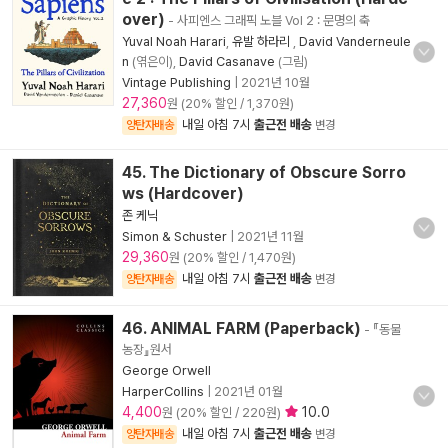
over)
- 사피엔스 그래픽 노블 Vol 2 : 문명의 축
Yuval Noah Harari
,
유발 하라리
,
David Vanderneule
n
(엮은이),
David Casanave
(그림)
Vintage Publishing
|
2021년 10월
27,360
원 (20% 할인 / 1,370원)
내일 아침 7시
출근전 배송
양탄자배송
변경
45. The Dictionary of Obscure Sorro
ws (Hardcover)
존 케닉
Simon & Schuster
|
2021년 11월
29,360
원 (20% 할인 / 1,470원)
내일 아침 7시
출근전 배송
양탄자배송
변경
46. ANIMAL FARM (Paperback)
- 『동물
농장』원서
George Orwell
HarperCollins
|
2021년 01월
4,400
10.0
원 (20% 할인 / 220원)
내일 아침 7시
출근전 배송
양탄자배송
변경