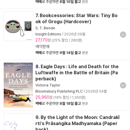
택배
로 주문하면
8월 10일 출고
변경
7. Bookcessories: Star Wars: Tiny Bo
ok of Grogu (Hardcover)
S. T. Bende
Insight Editions
|
2026년 09월
27,170
원 (25% 할인 / 280원)
예약판매
택배
로 주문하면
9월 14일 출고
변경
8. Eagle Days : Life and Death for the
Luftwaffe in the Battle of Britain (Pa
perback)
Victoria Taylor
Bloomsbury Publishing PLC
|
2026년 04월
25,960
원 (18% 할인 / 1,300원)
택배
로 주문하면
8월 18일 출고
변경
9. By the Light of the Moon: Candrakī
rti's Prāsaṅgika Madhyamaka (Paper
back)