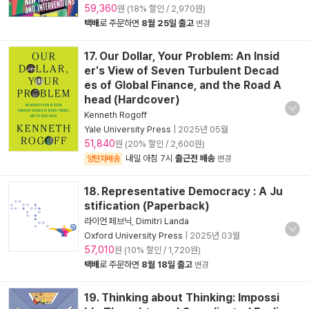
59,360
원 (18% 할인 / 2,970원)
택배
로 주문하면
8월 25일 출고
변경
17. Our Dollar, Your Problem: An Insid
er's View of Seven Turbulent Decad
es of Global Finance, and the Road A
head (Hardcover)
Kenneth Rogoff
Yale University Press
|
2025년 05월
51,840
원 (20% 할인 / 2,600원)
내일 아침 7시
출근전 배송
양탄자배송
변경
18. Representative Democracy : A Ju
stification (Paperback)
라이언 페브닉
,
Dimitri Landa
Oxford University Press
|
2025년 03월
57,010
원 (10% 할인 / 1,720원)
택배
로 주문하면
8월 18일 출고
변경
19. Thinking about Thinking: Impossi