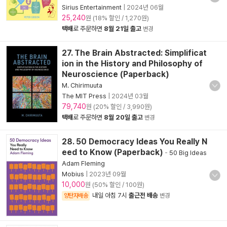
Sirius Entertainment
|
2024년 06월
25,240
원 (18% 할인 / 1,270원)
택배
로 주문하면
8월 21일 출고
변경
27. The Brain Abstracted: Simplificat
ion in the History and Philosophy of
Neuroscience (Paperback)
M. Chirimuuta
The MIT Press
|
2024년 03월
79,740
원 (20% 할인 / 3,990원)
택배
로 주문하면
8월 20일 출고
변경
28. 50 Democracy Ideas You Really N
eed to Know (Paperback)
-
50 Big Ideas
Adam Fleming
Mobius
|
2023년 09월
10,000
원 (50% 할인 / 100원)
내일 아침 7시
출근전 배송
양탄자배송
변경