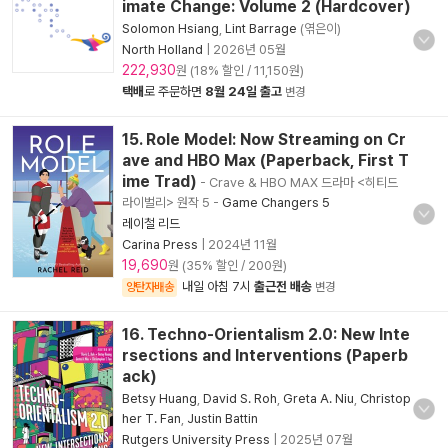
imate Change: Volume 2 (Hardcover)
Solomon Hsiang
,
Lint Barrage
(엮은이)
North Holland
|
2026년 05월
222,930
원 (18% 할인 / 11,150원)
택배
로 주문하면
8월 24일 출고
변경
15. Role Model: Now Streaming on Cr
ave and HBO Max (Paperback, First T
ime Trad)
- Crave & HBO MAX 드라마 <히티드
라이벌리> 원작 5
-
Game Changers 5
레이철 리드
Carina Press
|
2024년 11월
19,690
원 (35% 할인 / 200원)
내일 아침 7시
출근전 배송
양탄자배송
변경
16. Techno-Orientalism 2.0: New Inte
rsections and Interventions (Paperb
ack)
Betsy Huang
,
David S. Roh
,
Greta A. Niu
,
Christop
her T. Fan
,
Justin Battin
Rutgers University Press
|
2025년 07월