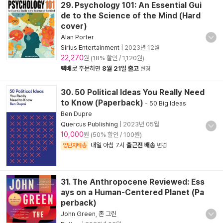
29. Psychology 101: An Essential Gui
de to the Science of the Mind (Hard
cover)
Alan Porter
Sirius Entertainment
|
2023년 12월
22,270
원 (18% 할인 / 1,120원)
택배
로 주문하면
8월 21일 출고
변경
30. 50 Political Ideas You Really Need
to Know (Paperback)
-
50 Big Ideas
Ben Dupre
Quercus Publishing
|
2023년 05월
10,000
원 (50% 할인 / 100원)
내일 아침 7시
출근전 배송
양탄자배송
변경
31. The Anthropocene Reviewed: Ess
ays on a Human-Centered Planet (Pa
perback)
John Green
,
존 그린