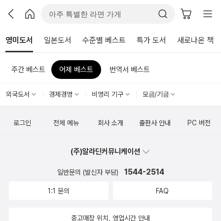
영미도서
일본도서
수준별 베스트
특가 도서
새로나온 책
주간 베스트
어제 베스트
번역서 베스트
외국도서
경제경영
비영리 기구
모금/기금
로그인
전체 메뉴
회사 소개
출판사 안내
PC 버전
(주)알라딘커뮤니케이션
1544-2514
일반문의 (발신자 부담)
1:1 문의
FAQ
중고매장 위치, 영업시간 안내