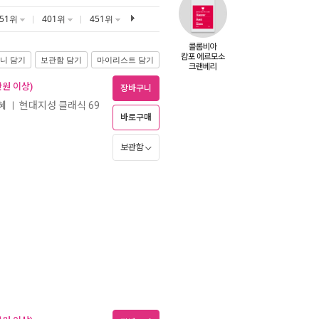
351위
401위
451위
니 담기
보관함 담기
마이리스트 담기
만원 이상)
장바구니
혜
현대지성 클래식 69
ㅣ
바로구매
보관함