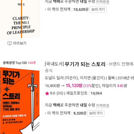
지금
택배
로 주문하면
내일
수령
지역변경
이 책의 전자책 :
10,620
원
보러 가기
미리보기
경제경영
Top100
143주
[국내도서]
무기가 되는 스토리
- 브랜드 전쟁에
공식
도널드 밀러
(지은이),
이지연
(옮긴이) |
윌북
| 2018년 9
15,120원
16,800
원 →
(
할인), 마일리지
원
10%
840
9.0
(
35
) | 세일즈포인트 :
14,064
지금
택배
로 주문하면
내일
수령
지역변경
이 책의 전자책 :
9,320
원
보러 가기