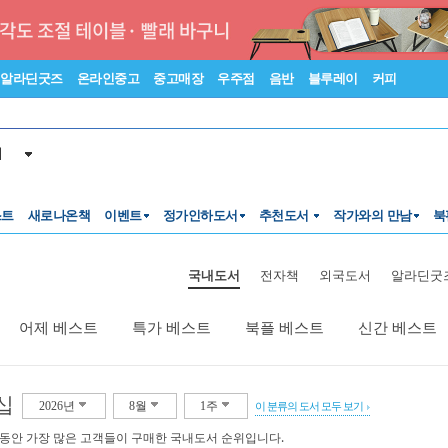
알라딘굿즈
온라인중고
중고매장
우주점
음반
블루레이
커피
서
스트
새로나온책
이벤트
정가인하도서
추천도서
작가와의 만남
북
국내도서
전자책
외국도서
알라딘굿
어제 베스트
특가 베스트
북플 베스트
신간 베스트
십
2026년
8월
1주
이 분류의 도서 모두 보기
 동안 가장 많은 고객들이 구매한 국내도서 순위입니다.