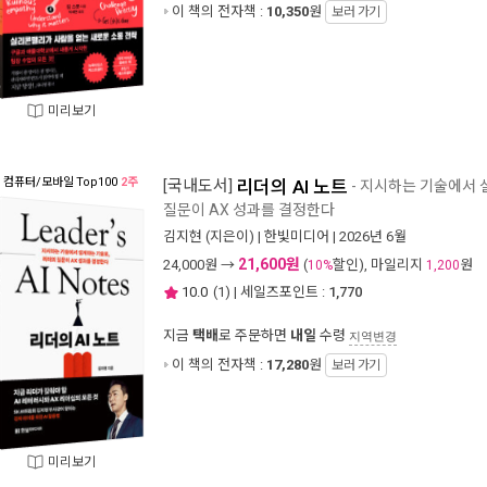
이 책의 전자책 :
10,350
원
보러 가기
미리보기
컴퓨터/모바일
Top100
2주
[국내도서]
리더의 AI 노트
- 지시하는 기술에서 
질문이 AX 성과를 결정한다
김지현
(지은이) |
한빛미디어
| 2026년 6월
21,600원
24,000
원 →
(
할인), 마일리지
원
10%
1,200
10.0
(
1
) | 세일즈포인트 :
1,770
지금
택배
로 주문하면
내일
수령
지역변경
이 책의 전자책 :
17,280
원
보러 가기
미리보기