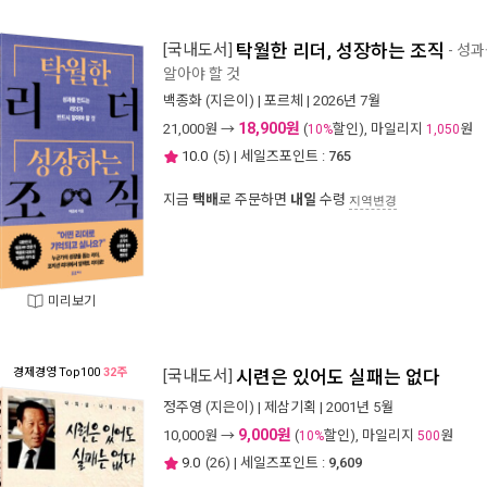
[국내도서]
탁월한 리더, 성장하는 조직
- 성
알아야 할 것
백종화
(지은이) |
포르체
| 2026년 7월
18,900원
21,000
원 →
(
할인), 마일리지
원
10%
1,050
10.0
(
5
) | 세일즈포인트 :
765
지금
택배
로 주문하면
내일
수령
지역변경
미리보기
경제경영
Top100
32주
[국내도서]
시련은 있어도 실패는 없다
정주영
(지은이) |
제삼기획
| 2001년 5월
9,000원
10,000
원 →
(
할인), 마일리지
원
10%
500
9.0
(
26
) | 세일즈포인트 :
9,609