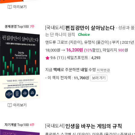
미리보기
경제경영
Top100
7주
[국내도서]
편집광만이 살아남는다
- 성공과 
는 단 하나의 원칙
Choice
앤드류 그로브
(지은이),
유정식
(옮긴이) |
부키
| 2021년
16,200원
18,000
원 →
(
할인), 마일리지
원
10%
900
9.6
(
11
) | 세일즈포인트 :
4,293
지금
택배
로 주문하면
내일
수령
지역변경
이 책의 전자책 :
11,700
원
보러 가기
미리보기
자기계발
Top100
4주
[국내도서]
인생을 바꾸는 게임의 규칙
플로렌스 스코벨 신
(지은이),
이은종
(옮긴이) |
주영사
|