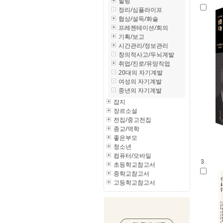
힐링
정리/심플라이프
협상/설득/화술
프레젠테이션/회의
기획/보고
시간관리/정보관리
창의적사고/두뇌계발
취업/진로/유망직업
20대의 자기계발
여성의 자기계발
중년의 자기계발
잡지
장르소설
전집/중고전집
종교/역학
좋은부모
청소년
컴퓨터/모바일
3.
초등학교참고서
중학교참고서
고등학교참고서