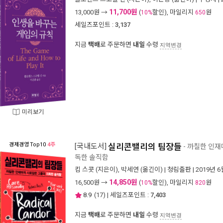
11,700원
13,000
원 →
(
할인), 마일리지
원
10%
650
세일즈포인트 :
3,137
지금
택배
로 주문하면
내일
수령
지역변경
미리보기
경제경영
Top10
4주
[국내도서]
실리콘밸리의 팀장들
- 까칠한 인
독한 솔직함
킴 스콧
(지은이),
박세연
(옮긴이) |
청림출판
| 2019년 6
14,850원
16,500
원 →
(
할인), 마일리지
원
10%
820
8.9
(
17
) | 세일즈포인트 :
7,403
지금
택배
로 주문하면
내일
수령
지역변경