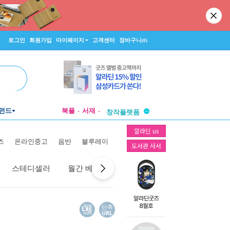
로그인
회원가입
마이페이지
고객센터
장바구니
(0)
투비컨티뉴드
펀드
북플
서재
창작플랫폼
투비컨티뉴드
알라딘 us
즈
온라인중고
음반
블루레이
도서관 사서
스테디셀러
월간 베스트
역대 베스트
선물 베스트
단축
URL