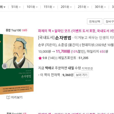
1위
51위
101위
151위
201위
251위
301위
전체선택
장바구
종합
Top100
18주
화제의 책 + 알라딘 굿즈 (이벤트 도서 포함, 국내도서 3
[국내도서]
손자병법
- 이겨놓고 싸우는 인생의 지
손무
(지은이),
소준섭
(옮긴이) |
현대지성
| 2025년 10월
11,700원
13,000
원 →
(
할인), 마일리지
원
10%
650
9.8
(
143
) | 세일즈포인트 :
51,205
지금
택배
로 주문하면
내일
수령
지역변경
이 책의 전자책 :
9,360
원
보러 가기
미리보기