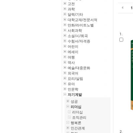
고전
과학
달력/기타
대학교재/전문서적
만화/라이트노벨
사회과학
1.
소설/시/희곡
수험서/자격증
어린이
에세이
여행
역사
예술/대중문화
외국어
요리/살림
유아
인문학
자기계발
성공
리더십
리더십
조직관리
행복론
인간관계
2.