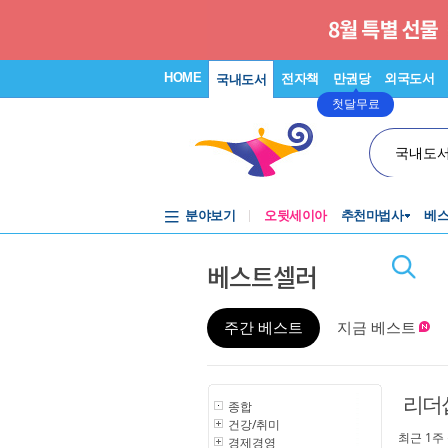
HOME
전자책
만권당
외국도서
국내도서
첫달무료
국내도
분야보기
오뒷세이아
추천마법사
베
베스트셀러
주간 베스트
지금 베스트
리더
종합
건강/취미
최근 1주
경제경영