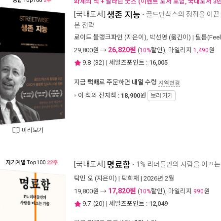
종합
Top100
2주
화제의 책 + 알라딘 굿즈 (이벤트 도서 포함, 국내도서 3
[국내도서]
생존 지능
- 골드만삭스의 정점을 이끈 
본 전략
로이드 블랭크파인
(지은이),
박선영
(옮긴이) |
필름(Fee
26,820원
29,800
원 →
(
할인), 마일리지
원
10%
1,490
9.8
(
32
) | 세일즈포인트 :
16,005
지금
택배
로 주문하면
내일
수령
지역변경
이 책의 전자책 :
18,900
원
보러 가기
미리보기
자기계발
Top100
22주
[국내도서]
명료함
- 1% 리더들만의 사람을 이끄는
탁민 오
(지은이) |
탁희재
| 2026년 2월
17,820원
19,800
원 →
(
할인), 마일리지
원
10%
990
9.7
(
20
) | 세일즈포인트 :
12,049