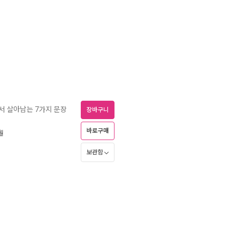
서 살아남는 7가지 문장
장바구니
바로구매
월
보관함