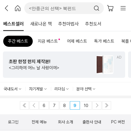
베스트셀러
새로나온 책
추천마법사
추천도서
주간 베스트
지금 베스트
어제 베스트
특가 베스트
북플
AD
초판 한정 한지 제작본!
<그리하여 어느 날 사랑이여>
국내도서
자기계발
리더십
분야 선택
6
7
8
9
10
로그인
전체 메뉴
회사 소개
출판사 안내
PC 버전