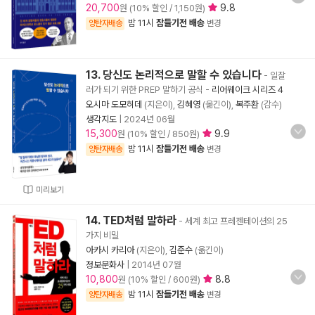
20,700
9.8
원 (10% 할인 / 1,150원)
밤 11시
잠들기전 배송
양탄자배송
변경
13. 당신도 논리적으로 말할 수 있습니다
- 일잘
러가 되기 위한 PREP 말하기 공식
-
리어웨이크 시리즈 4
오시마 도모히데
(지은이),
김혜영
(옮긴이),
복주환
(감수)
생각지도
|
2024년 06월
15,300
9.9
원 (10% 할인 / 850원)
밤 11시
잠들기전 배송
양탄자배송
변경
미리보기
14. TED처럼 말하라
- 세계 최고 프레젠테이션의 25
가지 비밀
아카시 카리아
(지은이),
김준수
(옮긴이)
정보문화사
|
2014년 07월
10,800
8.8
원 (10% 할인 / 600원)
밤 11시
잠들기전 배송
양탄자배송
변경