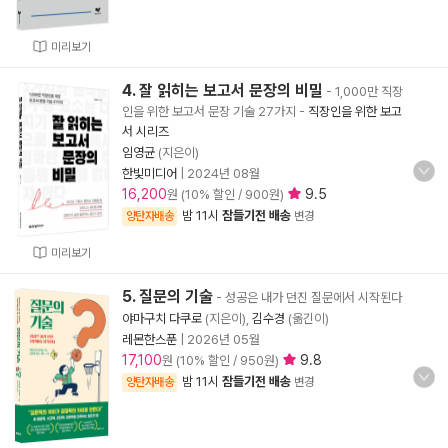
미리보기
4. 잘 읽히는 보고서 문장의 비밀
- 1,000만 직장
인을 위한 보고서 문장 기술 27가지
-
직장인을 위한 보고
서 시리즈
임영균
(지은이)
한빛미디어
|
2024년 08월
16,200
9.5
원 (10% 할인 / 900원)
밤 11시
잠들기전 배송
양탄자배송
변경
미리보기
5. 질문의 기술
- 성공은 내가 던진 질문에서 시작된다
야마구치 다쿠로
(지은이),
김수경
(옮긴이)
레몬한스푼
|
2026년 05월
17,100
9.8
원 (10% 할인 / 950원)
밤 11시
잠들기전 배송
양탄자배송
변경