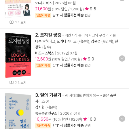
21세기북스
|
2026년 06월
21,600
9.5
원 (10% 할인 / 1,200원)
밤 11시
잠들기전 배송
양탄자배송
변경
미리보기
2. 로지컬 씽킹
- 맥킨지식 논리적 사고와 구성의 기술
데루야 하나코
,
오카다 게이코
(지은이),
김윤경
(옮긴이),
현
창혁
(감수)
비즈니스북스
|
2019년 07월
12,600
9.0
원 (10% 할인 / 700원)
밤 11시
잠들기전 배송
양탄자배송
변경
미리보기
3. 일의 기본기
- AI 시대에도 변하지 않는
-
좋은 습관
시리즈 61
김지현
(지은이)
좋은습관연구소
|
2026년 01월
16,650
10.0
원 (10% 할인 / 920원)
밤 11시
잠들기전 배송
양탄자배송
변경