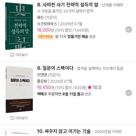
8. 사마천 사기 전략적 설득의 말
- 난세를 지배하
고 사람을 움직인 32가지 설득의 법칙
류신
(지은이)
시크릿하우스
|
2026년 07월
18,000
원 (10% 할인 / 1,000원)
밤 11시
잠들기전 배송
양탄자배송
변경
미리보기
9. 질문이 스펙이다
- 합격을 설계하는 100개의 질문
이연경
(지은이)
좋은땅
|
2026년 07월
16,650
10.0
원 (10% 할인 / 920원)
택배
로 주문하면
8월 11일 출고
변경
미리보기
10. 싸우지 않고 이기는 기술
- 3000년을 이어온