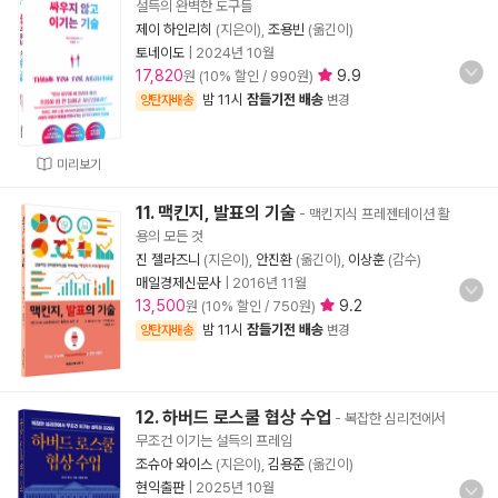
설득의 완벽한 도구들
제이 하인리히
(지은이),
조용빈
(옮긴이)
토네이도
|
2024년 10월
17,820
9.9
원 (10% 할인 / 990원)
밤 11시
잠들기전 배송
양탄자배송
변경
미리보기
11. 맥킨지, 발표의 기술
- 맥킨지식 프레젠테이션 활
용의 모든 것
진 젤라즈니
(지은이),
안진환
(옮긴이),
이상훈
(감수)
매일경제신문사
|
2016년 11월
13,500
9.2
원 (10% 할인 / 750원)
밤 11시
잠들기전 배송
양탄자배송
변경
12. 하버드 로스쿨 협상 수업
- 복잡한 심리전에서
무조건 이기는 설득의 프레임
조슈아 와이스
(지은이),
김용준
(옮긴이)
현익출판
|
2025년 10월