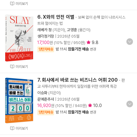
미리보기
6. X와의 안전 이별
- 보복 없이 손해 없이 나르시시스
트와 멀어지는 법
레베카 정
(지은이),
고영훈
(옮긴이)
생각정거장
|
2026년 05월
17,100
9.8
원 (10% 할인 / 950원)
밤 11시
잠들기전 배송
양탄자배송
변경
미리보기
7. 회사에서 바로 쓰는 비즈니스 어휘 200
- 판
교 사투리부터 한자어까지 일잘러를 위한 어휘력 특강
이승화
(지은이)
문예춘추사
|
2026년 06월
16,920
10.0
원 (10% 할인 / 940원)
밤 11시
잠들기전 배송
양탄자배송
변경
미리보기