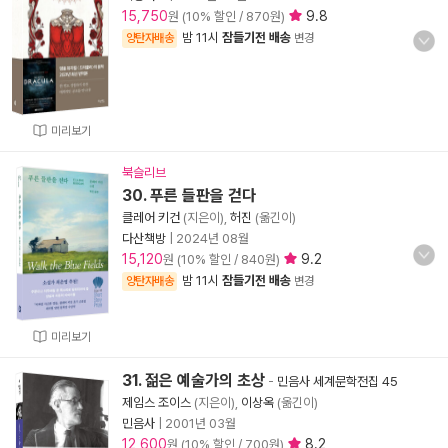
15,750
9.8
원 (10% 할인 / 870원)
밤 11시
잠들기전 배송
양탄자배송
변경
미리보기
북슬리브
30. 푸른 들판을 걷다
클레어 키건
(지은이),
허진
(옮긴이)
다산책방
|
2024년 08월
15,120
9.2
원 (10% 할인 / 840원)
밤 11시
잠들기전 배송
양탄자배송
변경
미리보기
31. 젊은 예술가의 초상
-
민음사 세계문학전집 45
제임스 조이스
(지은이),
이상옥
(옮긴이)
민음사
|
2001년 03월
12,600
8.2
원 (10% 할인 / 700원)