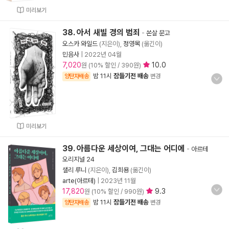
미리보기
38. 아서 새빌 경의 범죄
-
쏜살 문고
오스카 와일드
(지은이),
정영목
(옮긴이)
민음사
|
2022년 04월
7,020
10.0
원 (10% 할인 / 390원)
밤 11시
잠들기전 배송
양탄자배송
변경
미리보기
39. 아름다운 세상이여, 그대는 어디에
-
아르테
오리지널 24
샐리 루니
(지은이),
김희용
(옮긴이)
arte(아르테)
|
2023년 11월
17,820
9.3
원 (10% 할인 / 990원)
밤 11시
잠들기전 배송
양탄자배송
변경