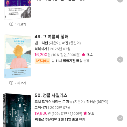
미리보기
49. 그 여름의 항해
앤 그리핀
(지은이),
허진
(옮긴이)
복복서가
|
2025년 07월
16,200
9.4
원 (10% 할인 / 900원)
밤 11시
잠들기전 배송
양탄자배송
변경
미리보기
50. 엉클 사일러스
조셉 토마스 셰리든 르 파뉴
(지은이),
장용준
(옮긴이)
고딕서가
|
2022년 07월
19,800
9.6
원 (10% 할인 / 1,100원)
택배
로 주문하면
8월 11일 출고
변경