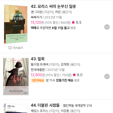
42. 모리스 씨의 눈부신 일생
앤 그리핀
(지은이),
허진
(옮긴이)
복복서가
|
2023년 11월
15,120
9.5
원 (10% 할인 / 840원)
택배
로 주문하면
8월 11일 출고
변경
미리보기
43. 밀회
윌리엄 트레버
(지은이),
김하현
(옮긴이)
한겨레출판
|
2021년 12월
12,600
9.0
원 (10% 할인 / 700원)
밤 11시
잠들기전 배송
양탄자배송
변경
44. 더블린 사람들
-
열린책들 세계문학 216
제임스 조이스
(지은이),
이강훈
(옮긴이)