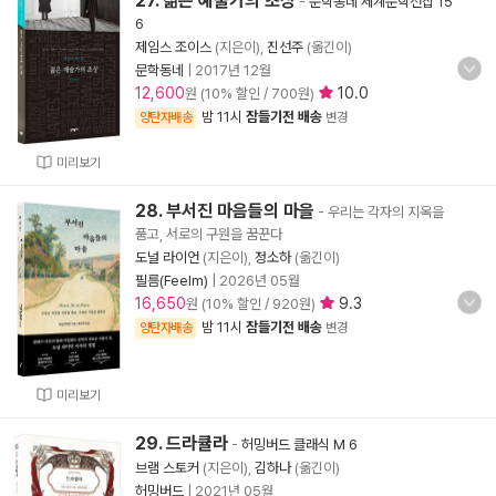
27. 젊은 예술가의 초상
-
문학동네 세계문학전집 15
6
제임스 조이스
(지은이),
진선주
(옮긴이)
문학동네
|
2017년 12월
12,600
10.0
원 (10% 할인 / 700원)
밤 11시
잠들기전 배송
양탄자배송
변경
미리보기
28. 부서진 마음들의 마을
- 우리는 각자의 지옥을
품고, 서로의 구원을 꿈꾼다
도널 라이언
(지은이),
정소하
(옮긴이)
필름(Feelm)
|
2026년 05월
16,650
9.3
원 (10% 할인 / 920원)
밤 11시
잠들기전 배송
양탄자배송
변경
미리보기
29. 드라큘라
-
허밍버드 클래식 M 6
브램 스토커
(지은이),
김하나
(옮긴이)
허밍버드
|
2021년 05월