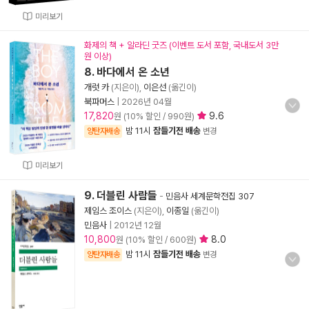
미리보기
화제의 책 + 알라딘 굿즈 (이벤트 도서 포함, 국내도서 3만
원 이상)
8. 바다에서 온 소년
개럿 카
(지은이),
이은선
(옮긴이)
북파머스
|
2026년 04월
17,820
9.6
원 (10% 할인 / 990원)
밤 11시
잠들기전 배송
양탄자배송
변경
미리보기
9. 더블린 사람들
-
민음사 세계문학전집 307
제임스 조이스
(지은이),
이종일
(옮긴이)
민음사
|
2012년 12월
10,800
8.0
원 (10% 할인 / 600원)
밤 11시
잠들기전 배송
양탄자배송
변경