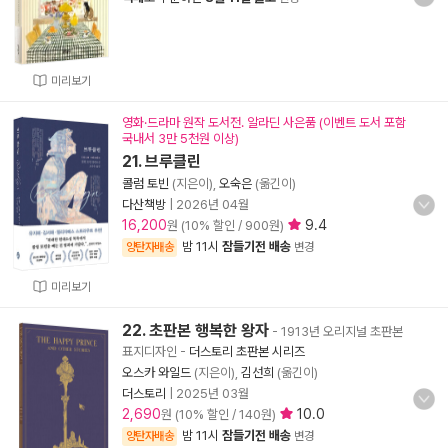
미리보기
영화·드라마 원작 도서전. 알라딘 사은품 (이벤트 도서 포함
국내서 3만 5천원 이상)
21. 브루클린
콜럼 토빈
(지은이),
오숙은
(옮긴이)
다산책방
|
2026년 04월
16,200
9.4
원 (10% 할인 / 900원)
밤 11시
잠들기전 배송
양탄자배송
변경
미리보기
22. 초판본 행복한 왕자
- 1913년 오리지널 초판본
표지디자인
-
더스토리 초판본 시리즈
오스카 와일드
(지은이),
김선희
(옮긴이)
더스토리
|
2025년 03월
2,690
10.0
원 (10% 할인 / 140원)
밤 11시
잠들기전 배송
양탄자배송
변경