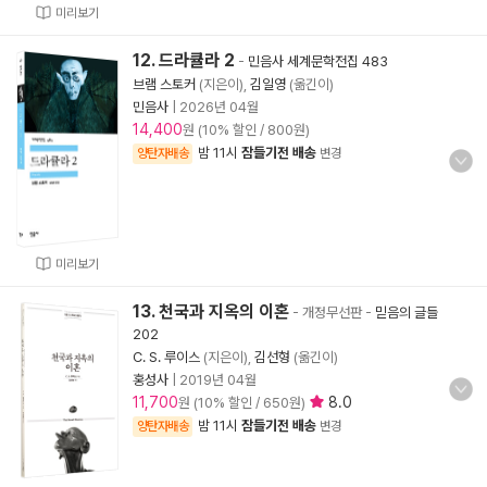
미리보기
12. 드라큘라 2
-
민음사 세계문학전집 483
브램 스토커
(지은이),
김일영
(옮긴이)
민음사
|
2026년 04월
14,400
원 (10% 할인 / 800원)
밤 11시
잠들기전 배송
양탄자배송
변경
미리보기
13. 천국과 지옥의 이혼
- 개정무선판
-
믿음의 글들
202
C. S. 루이스
(지은이),
김선형
(옮긴이)
홍성사
|
2019년 04월
11,700
8.0
원 (10% 할인 / 650원)
밤 11시
잠들기전 배송
양탄자배송
변경