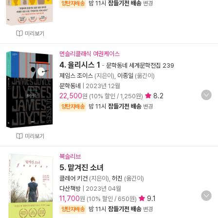
밤 11시
잠들기전 배송
양탄자배송
변경
미리보기
먼슬리클래식 여권케이스
4. 율리시스 1
-
문학동네 세계문학전집 239
제임스 조이스
(지은이),
이종일
(옮긴이)
문학동네
|
2023년 12월
22,500
8.2
원 (10% 할인 / 1,250원)
밤 11시
잠들기전 배송
양탄자배송
변경
미리보기
북슬리브
5. 맡겨진 소녀
클레어 키건
(지은이),
허진
(옮긴이)
다산책방
|
2023년 04월
11,700
9.1
원 (10% 할인 / 650원)
밤 11시
잠들기전 배송
양탄자배송
변경