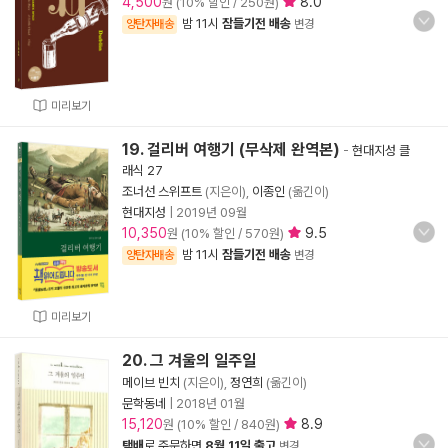
4,500
8.0
원 (10% 할인 / 250원)
밤 11시
잠들기전 배송
양탄자배송
변경
미리보기
19. 걸리버 여행기 (무삭제 완역본)
-
현대지성 클
래식 27
조너선 스위프트
(지은이),
이종인
(옮긴이)
현대지성
|
2019년 09월
10,350
9.5
원 (10% 할인 / 570원)
밤 11시
잠들기전 배송
양탄자배송
변경
미리보기
20. 그 겨울의 일주일
메이브 빈치
(지은이),
정연희
(옮긴이)
문학동네
|
2018년 01월
15,120
8.9
원 (10% 할인 / 840원)
택배
로 주문하면
8월 11일 출고
변경