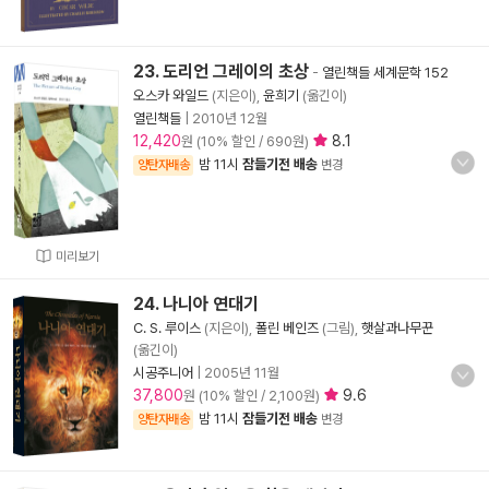
23. 도리언 그레이의 초상
-
열린책들 세계문학 152
오스카 와일드
(지은이),
윤희기
(옮긴이)
열린책들
|
2010년 12월
12,420
8.1
원 (10% 할인 / 690원)
밤 11시
잠들기전 배송
양탄자배송
변경
미리보기
24. 나니아 연대기
C. S. 루이스
(지은이),
폴린 베인즈
(그림),
햇살과나무꾼
(옮긴이)
시공주니어
|
2005년 11월
37,800
9.6
원 (10% 할인 / 2,100원)
밤 11시
잠들기전 배송
양탄자배송
변경