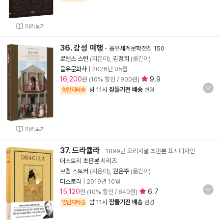
미리보기
36. 감성 여행
-
을유세계문학전집 150
로런스 스턴
(지은이),
김정희
(옮긴이)
을유문화사
|
2026년 05월
16,200
9.9
원 (10% 할인 / 900원)
밤 11시
잠들기전 배송
양탄자배송
변경
미리보기
37. 드라큘라
- 1899년 오리지널 초판본 표지디자인
-
더스토리 초판본 시리즈
브램 스토커
(지은이),
원은주
(옮긴이)
더스토리
|
2019년 10월
15,120
6.7
원 (10% 할인 / 840원)
밤 11시
잠들기전 배송
양탄자배송
변경