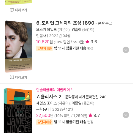
미리보기
6. 도리언 그레이의 초상 1890
-
쏜살 문고
오스카 와일드
(지은이),
임슬애
(옮긴이)
민음사
|
2022년 04월
10,620
9.6
원 (10% 할인 / 590원)
밤 11시
잠들기전 배송
양탄자배송
변경
미리보기
먼슬리클래식 여권케이스
7. 율리시스 2
-
문학동네 세계문학전집 240
제임스 조이스
(지은이),
이종일
(옮긴이)
문학동네
|
2023년 12월
22,500
8.7
원 (10% 할인 / 1,250원)
밤 11시
잠들기전 배송
양탄자배송
변경