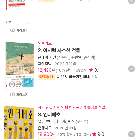
미리보기
북슬리브
2. 이처럼 사소한 것들
클레어 키건
(지은이),
홍한별
(옮긴이)
다산책방
|
2023년 11월
12,420
9.1
원 (10% 할인 / 690원)
밤 11시
잠들기전 배송
양탄자배송
변경
미리보기
작가 친필 사인 인쇄본 + 공예가 콜라보 책갈피
3. 인터메초
샐리 루니
(지은이),
허진
(옮긴이)
은행나무
|
2026년 01월
18,900
9.0
원 (10% 할인 / 1,050원)