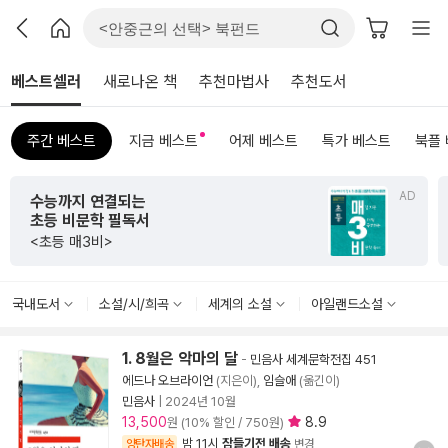
베스트셀러
새로나온 책
추천마법사
추천도서
주간 베스트
지금 베스트
어제 베스트
특가 베스트
북플
AD
수능까지 연결되는
초등 비문학 필독서
<초등 매3비>
국내도서
소설/시/희곡
세계의 소설
아일랜드소설
1. 8월은 악마의 달
-
민음사 세계문학전집 451
에드나 오브라이언
(지은이),
임슬애
(옮긴이)
민음사
|
2024년 10월
13,500
8.9
원 (10% 할인 / 750원)
밤 11시
잠들기전 배송
양탄자배송
변경