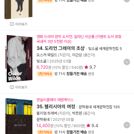
밤 11시
잠들기전 배송
양탄자배송
변경
미리보기
영화·드라마 원작 도서전. 알라딘 사은품 (이벤트 도서 포함
국내서 3만 5천원 이상)
34. 도리언 그레이의 초상
-
빛소굴 세계문학전집 5
오스카 와일드
(지은이),
이근삼
(옮긴이)
빛소굴
|
2025년 03월
9,720
9.7
원 (10% 할인 / 540원)
밤 11시
잠들기전 배송
양탄자배송
변경
미리보기
먼슬리클래식 여권케이스
35. 펠리시아의 여정
-
문학동네 세계문학전집 195
윌리엄 트레버
(지은이),
박찬원
(옮긴이)
문학동네
|
2021년 05월
14,400
9.4
원 (10% 할인 / 800원)
밤 11시
잠들기전 배송
양탄자배송
변경