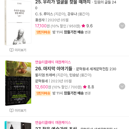
25. 우리가 얼굴을 찾을 때까지
-
믿음의 글들 24
0
C. S. 루이스
(지은이),
강유나
(옮긴이)
홍성사
|
2020년 05월
17,100
9.6
원 (10% 할인 / 950원)
밤 11시
잠들기전 배송
양탄자배송
변경
미리보기
먼슬리클래식 여권케이스
26. 마지막 이야기들
-
문학동네 세계문학전집 230
윌리엄 트레버
(지은이),
민승남
(옮긴이)
문학동네
|
2023년 05월
12,600
8.8
원 (10% 할인 / 700원)
밤 11시
잠들기전 배송
양탄자배송
변경
미리보기
먼슬리클래식 여권케이스