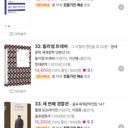
밤 11시
잠들기전 배송
양탄자배송
변경
미리보기
32. 윌리엄 트레버
- 그 시절의 연인들 외 22편
-
현대
문학 세계문학 단편선 15
윌리엄 트레버
(지은이),
이선혜
(옮긴이)
현대문학
|
2015년 03월
14,400
9.1
원 (10% 할인 / 800원)
밤 11시
잠들기전 배송
양탄자배송
변경
미리보기
33. 세 번째 경찰관
-
을유세계문학전집 147
플랜 오브라이언
(지은이),
이정화
(옮긴이)
을유문화사
|
2026년 02월
16,200
9.3
원 (10% 할인 / 900원)