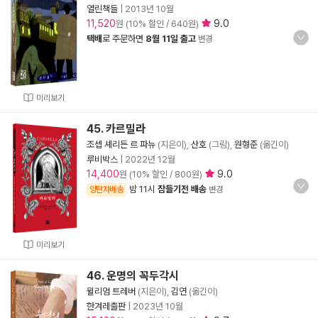
열린책들
|
2013년 10월
11,520
9.0
원 (10% 할인 / 640원)
택배
로 주문하면
8월 11일 출고
변경
미리보기
45. 카르밀라
조셉 셰리든 르 파뉴
(지은이),
산호
(그림),
원형준
(옮긴이)
루비박스
|
2022년 12월
14,400
9.0
원 (10% 할인 / 800원)
밤 11시
잠들기전 배송
양탄자배송
변경
미리보기
46. 운명의 꼭두각시
윌리엄 트레버
(지은이),
김연
(옮긴이)
한겨레출판
|
2023년 10월