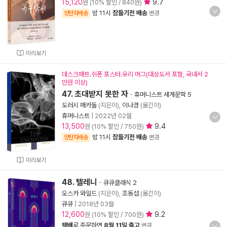
15,120
9.7
원 (10% 할인 / 840원)
밤 11시
잠들기전 배송
양탄자배송
변경
미리보기
데스크매트.쉬폰 포스터.유리 머그(대상도서 포함, 국내서 2
만원 이상)
47. 초대받지 못한 자
-
휴머니스트 세계문학 5
도러시 매카들
(지은이),
이나경
(옮긴이)
휴머니스트
|
2022년 02월
13,500
9.4
원 (10% 할인 / 750원)
밤 11시
잠들기전 배송
양탄자배송
변경
미리보기
48. 텔레니
-
큐큐클래식 2
오스카 와일드
(지은이),
조동섭
(옮긴이)
큐큐
|
2018년 03월
12,600
9.2
원 (10% 할인 / 700원)
택배
로 주문하면
8월 11일 출고
변경