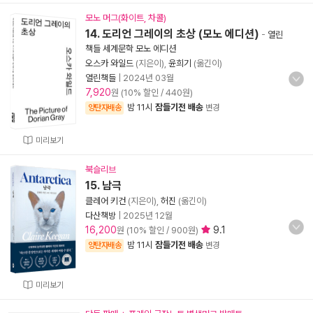
모노 머그(화이트, 차콜)
14. 도리언 그레이의 초상 (모노 에디션)
-
열린
책들 세계문학 모노 에디션
오스카 와일드
(지은이),
윤희기
(옮긴이)
열린책들
|
2024년 03월
7,920
원 (10% 할인 / 440원)
밤 11시
잠들기전 배송
양탄자배송
변경
미리보기
북슬리브
15. 남극
클레어 키건
(지은이),
허진
(옮긴이)
다산책방
|
2025년 12월
16,200
9.1
원 (10% 할인 / 900원)
밤 11시
잠들기전 배송
양탄자배송
변경
미리보기