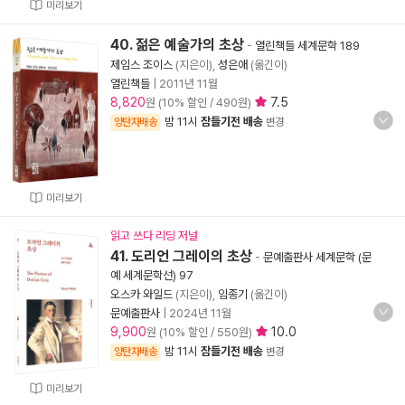
미리보기
40. 젊은 예술가의 초상
-
열린책들 세계문학 189
제임스 조이스
(지은이),
성은애
(옮긴이)
열린책들
|
2011년 11월
8,820
7.5
원 (10% 할인 / 490원)
밤 11시
잠들기전 배송
양탄자배송
변경
미리보기
읽고 쓰다 리딩 저널
41. 도리언 그레이의 초상
-
문예출판사 세계문학 (문
예 세계문학선) 97
오스카 와일드
(지은이),
임종기
(옮긴이)
문예출판사
|
2024년 11월
9,900
10.0
원 (10% 할인 / 550원)
밤 11시
잠들기전 배송
양탄자배송
변경
미리보기