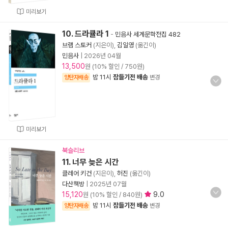
미리보기
10. 드라큘라 1
-
민음사 세계문학전집 482
브램 스토커
(지은이),
김일영
(옮긴이)
민음사
|
2026년 04월
13,500
원 (10% 할인 / 750원)
밤 11시
잠들기전 배송
양탄자배송
변경
미리보기
북슬리브
11. 너무 늦은 시간
클레어 키건
(지은이),
허진
(옮긴이)
다산책방
|
2025년 07월
15,120
9.0
원 (10% 할인 / 840원)
밤 11시
잠들기전 배송
양탄자배송
변경