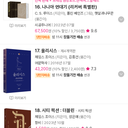
단독 판매 + 프레임 금장노트.변색머그.발매트
16. 나니아 연대기 (리커버 특별판)
C. S. 루이스
(지은이),
폴린 베인즈
(그림),
햇살과나무꾼
(옮긴이)
시공주니어
|
2023년 07월
미리보기
67,500
9.6
원 (10% 할인 / 3,750원)
밤 11시
잠들기전 배송
양탄자배송
변경
17. 율리시스
- 제4개역판
제임스 조이스
(지은이),
김종건
(옮긴이)
어문학사
|
2016년 07월
43,200
7.3
원 (10% 할인 / 2,400원)
밤 11시
잠들기전 배송
양탄자배송
변경
미리보기
18. 시티 픽션 : 더블린
-
시티 픽션
제임스 조이스
(지은이),
성은애
(옮긴이)
창비
|
2023년 10월