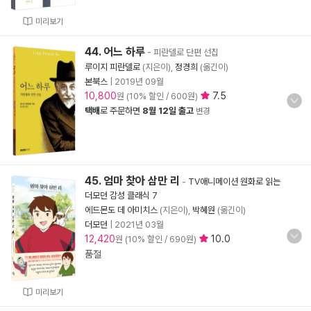
미리보기
44. 어느 하루
- 피란델로 단편 선집
루이지 피란델로
(지은이),
정경희
(옮긴이)
본북스
|
2019년 09월
10,800
7.5
원 (10% 할인 / 600원)
택배
로 주문하면
8월 12일 출고
변경
45. 엄마 찾아 삼만 리
-
TV애니메이션 원화로 읽는
더모던 감성 클래식 7
에드몬도 데 아미치스
(지은이),
박혜원
(옮긴이)
더모던
|
2021년 03월
12,420
10.0
원 (10% 할인 / 690원)
품절
미리보기