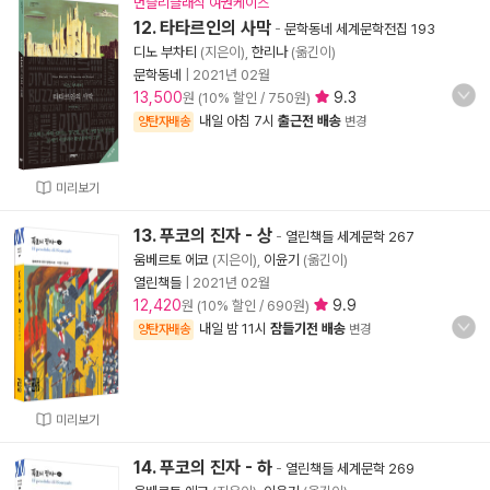
먼슬리클래식 여권케이스
12. 타타르인의 사막
-
문학동네 세계문학전집 193
디노 부차티
(지은이),
한리나
(옮긴이)
문학동네
|
2021년 02월
13,500
9.3
원 (10% 할인 / 750원)
내일 아침 7시
출근전 배송
양탄자배송
변경
미리보기
13. 푸코의 진자 - 상
-
열린책들 세계문학 267
움베르토 에코
(지은이),
이윤기
(옮긴이)
열린책들
|
2021년 02월
12,420
9.9
원 (10% 할인 / 690원)
내일 밤 11시
잠들기전 배송
양탄자배송
변경
미리보기
14. 푸코의 진자 - 하
-
열린책들 세계문학 269