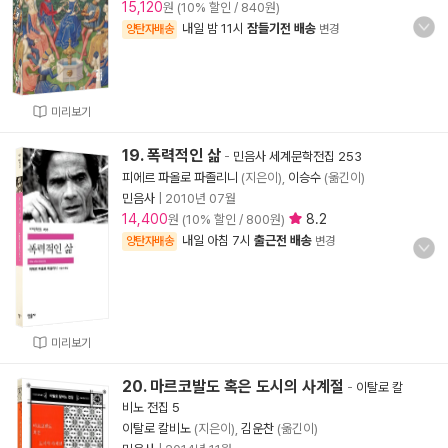
15,120
원 (10% 할인 / 840원)
내일 밤 11시
잠들기전 배송
양탄자배송
변경
미리보기
19. 폭력적인 삶
-
민음사 세계문학전집 253
피에르 파올로 파졸리니
(지은이),
이승수
(옮긴이)
민음사
|
2010년 07월
14,400
8.2
원 (10% 할인 / 800원)
내일 아침 7시
출근전 배송
양탄자배송
변경
미리보기
20. 마르코발도 혹은 도시의 사계절
-
이탈로 칼
비노 전집 5
이탈로 칼비노
(지은이),
김운찬
(옮긴이)