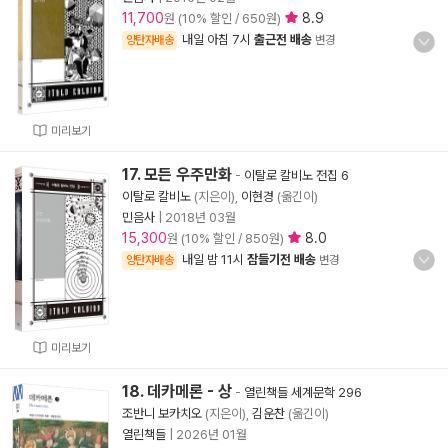
11,700
8.9
원 (10% 할인 / 650원)
내일 아침 7시
출근전 배송
양탄자배송
변경
미리보기
17. 모든 우주만화
-
이탈로 칼비노 전집 6
이탈로 칼비노
(지은이),
이현경
(옮긴이)
민음사
|
2018년 03월
15,300
8.0
원 (10% 할인 / 850원)
내일 밤 11시
잠들기전 배송
양탄자배송
변경
미리보기
18. 데카메론 - 상
-
열린책들 세계문학 296
조반니 보카치오
(지은이),
김운찬
(옮긴이)
열린책들
|
2026년 01월