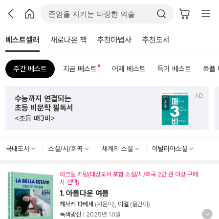
베스트셀러
새로나온 책
추천마법사
추천도서
주간 베스트
지금 베스트
어제 베스트
특가 베스트
북플
AD
초판 한정 한지 제작본!
<그리하여 어느 날 사랑이여>
국내도서
소설/시/희곡
세계의 소설
이탈리아소설
아크릴 키링(대상도서 포함 소설/시/희곡 2만 원 이상 구매
시 선택)
1. 아름다운 여름
체사레 파베세
(지은이),
이열
(옮긴이)
녹색광선
|
2025년 10월