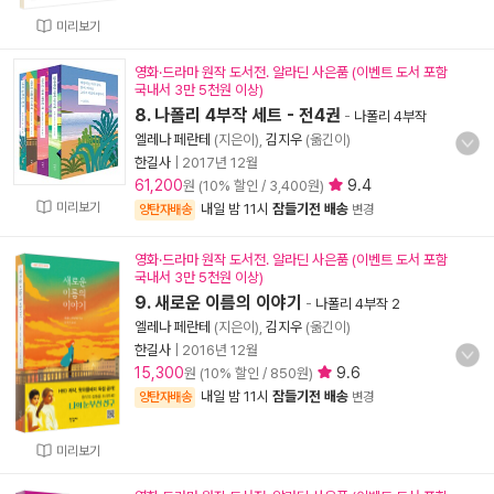
미리보기
영화·드라마 원작 도서전. 알라딘 사은품 (이벤트 도서 포함
국내서 3만 5천원 이상)
8. 나폴리 4부작 세트 - 전4권
-
나폴리 4부작
엘레나 페란테
(지은이),
김지우
(옮긴이)
한길사
|
2017년 12월
61,200
9.4
원 (10% 할인 / 3,400원)
미리보기
내일 밤 11시
잠들기전 배송
양탄자배송
변경
영화·드라마 원작 도서전. 알라딘 사은품 (이벤트 도서 포함
국내서 3만 5천원 이상)
9. 새로운 이름의 이야기
-
나폴리 4부작 2
엘레나 페란테
(지은이),
김지우
(옮긴이)
한길사
|
2016년 12월
15,300
9.6
원 (10% 할인 / 850원)
내일 밤 11시
잠들기전 배송
양탄자배송
변경
미리보기