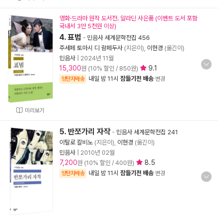
영화·드라마 원작 도서전. 알라딘 사은품 (이벤트 도서 포함
국내서 3만 5천원 이상)
4. 표범
-
민음사 세계문학전집 456
주세페 토마시 디 람페두사
(지은이),
이현경
(옮긴이)
민음사
|
2024년 11월
15,300
9.1
원 (10% 할인 / 850원)
내일 밤 11시
잠들기전 배송
양탄자배송
변경
미리보기
5. 반쪼가리 자작
-
민음사 세계문학전집 241
이탈로 칼비노
(지은이),
이현경
(옮긴이)
민음사
|
2010년 02월
7,200
8.5
원 (10% 할인 / 400원)
내일 밤 11시
잠들기전 배송
양탄자배송
변경