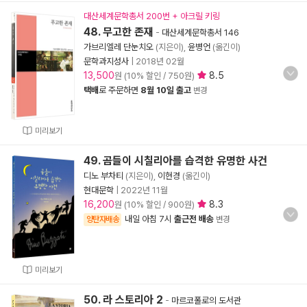
대산세계문학총서 200번 + 아크릴 키링
48. 무고한 존재
-
대산세계문학총서 146
가브리엘레 단눈치오
(지은이),
윤병언
(옮긴이)
문학과지성사
|
2018년 02월
13,500
8.5
원 (10% 할인 / 750원)
택배
로 주문하면
8월 10일 출고
변경
미리보기
49. 곰들이 시칠리아를 습격한 유명한 사건
디노 부차티
(지은이),
이현경
(옮긴이)
현대문학
|
2022년 11월
16,200
8.3
원 (10% 할인 / 900원)
내일 아침 7시
출근전 배송
양탄자배송
변경
미리보기
50. 라 스토리아 2
-
마르코폴로의 도서관