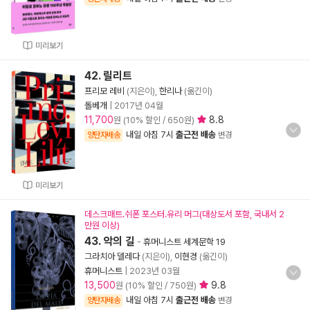
미리보기
42. 릴리트
프리모 레비
(지은이),
한리나
(옮긴이)
돌베개
|
2017년 04월
11,700
8.8
원 (10% 할인 / 650원)
내일 아침 7시
출근전 배송
양탄자배송
변경
미리보기
데스크매트.쉬폰 포스터.유리 머그(대상도서 포함, 국내서 2
만원 이상)
43. 악의 길
-
휴머니스트 세계문학 19
그라치아 델레다
(지은이),
이현경
(옮긴이)
휴머니스트
|
2023년 03월
13,500
9.8
원 (10% 할인 / 750원)
내일 아침 7시
출근전 배송
양탄자배송
변경