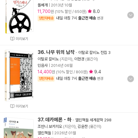
돌베개
|
2013년 10월
11,700
8.0
원 (10% 할인 / 650원)
내일 아침 7시
출근전 배송
양탄자배송
변경
미리보기
36. 나무 위의 남작
-
이탈로 칼비노 전집 3
이탈로 칼비노
(지은이),
이현경
(옮긴이)
민음사
|
2014년 06월
14,400
9.4
원 (10% 할인 / 800원)
내일 아침 7시
출근전 배송
양탄자배송
변경
미리보기
37. 데카메론 - 하
-
열린책들 세계문학 298
조반니 보카치오
(지은이),
김운찬
(옮긴이)
열린책들
|
2026년 01월