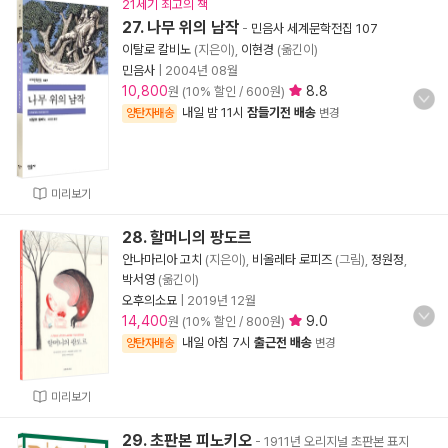
21세기 최고의 책
27. 나무 위의 남작
-
민음사 세계문학전집 107
이탈로 칼비노
(지은이),
이현경
(옮긴이)
민음사
|
2004년 08월
10,800
8.8
원 (10% 할인 / 600원)
내일 밤 11시
잠들기전 배송
양탄자배송
변경
미리보기
28. 할머니의 팡도르
안나마리아 고치
(지은이),
비올레타 로피즈
(그림),
정원정
,
박서영
(옮긴이)
오후의소묘
|
2019년 12월
14,400
9.0
원 (10% 할인 / 800원)
내일 아침 7시
출근전 배송
양탄자배송
변경
미리보기
29. 초판본 피노키오
- 1911년 오리지널 초판본 표지