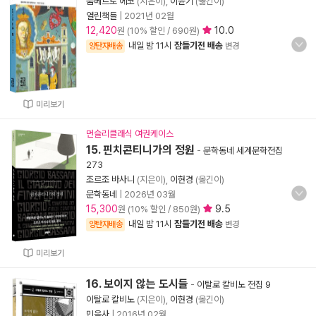
움베르토 에코
(지은이),
이윤기
(옮긴이)
열린책들
|
2021년 02월
12,420
10.0
원 (10% 할인 / 690원)
내일 밤 11시
잠들기전 배송
양탄자배송
변경
미리보기
먼슬리클래식 여권케이스
15. 핀치콘티니가의 정원
-
문학동네 세계문학전집
273
조르조 바사니
(지은이),
이현경
(옮긴이)
문학동네
|
2026년 03월
15,300
9.5
원 (10% 할인 / 850원)
내일 밤 11시
잠들기전 배송
양탄자배송
변경
미리보기
16. 보이지 않는 도시들
-
이탈로 칼비노 전집 9
이탈로 칼비노
(지은이),
이현경
(옮긴이)
민음사
|
2016년 02월