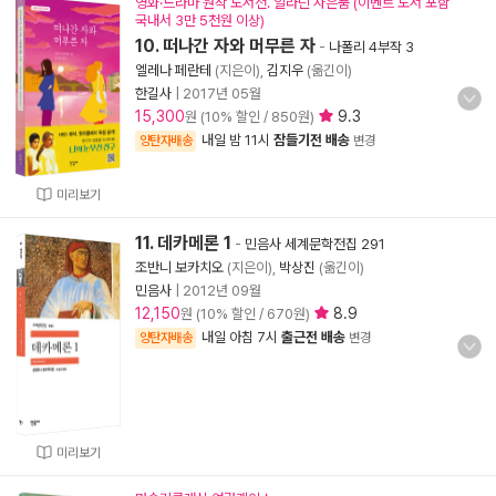
영화·드라마 원작 도서전. 알라딘 사은품 (이벤트 도서 포함
국내서 3만 5천원 이상)
10. 떠나간 자와 머무른 자
-
나폴리 4부작 3
엘레나 페란테
(지은이),
김지우
(옮긴이)
한길사
|
2017년 05월
15,300
9.3
원 (10% 할인 / 850원)
내일 밤 11시
잠들기전 배송
양탄자배송
변경
미리보기
11. 데카메론 1
-
민음사 세계문학전집 291
조반니 보카치오
(지은이),
박상진
(옮긴이)
민음사
|
2012년 09월
12,150
8.9
원 (10% 할인 / 670원)
내일 아침 7시
출근전 배송
양탄자배송
변경
미리보기