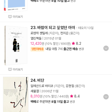
택배
로 주문하면
8월 10일 출고
변경
미리보기
23. 바람이 되고 싶었던 아이
- 테오의 13일
로렌차 젠틸레
(지은이),
천지은
(옮긴이)
열린책들
|
2015년 01월
12,420
8.2
원 (10% 할인 / 690원)
내일 아침 7시
출근전 배송
양탄자배송
변경
미리보기
24. 비단
알레산드로 바리코
(지은이),
김현철
(옮긴이)
새물결
|
2006년 11월
8,010
8.4
원 (10% 할인 / 440원)
택배
로 주문하면
8월 11일 출고
변경