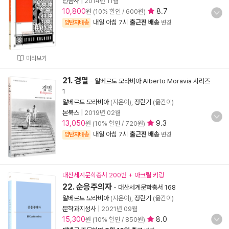
민음사
|
2014년 11월
10,800
8.7
원 (10% 할인 / 600원)
내일 아침 7시
출근전 배송
양탄자배송
변경
미리보기
21. 경멸
-
알베르토 모라비아 Alberto Moravia 시리즈
1
알베르토 모라비아
(지은이),
정란기
(옮긴이)
본북스
|
2019년 02월
13,050
9.3
원 (10% 할인 / 720원)
내일 아침 7시
출근전 배송
양탄자배송
변경
대산세계문학총서 200번 + 아크릴 키링
22. 순응주의자
-
대산세계문학총서 168
알베르토 모라비아
(지은이),
정란기
(옮긴이)
문학과지성사
|
2021년 09월
15,300
8.0
원 (10% 할인 / 850원)