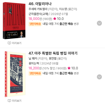
46. 이탈리아나
주세페 카토첼라
(지은이),
이소영
(옮긴이)
군자출판사(교재)
|
2026년 07월
18,000
10.0
원 (180원)
내일 아침 7시
출근전 배송
양탄자배송
변경
미리보기
47. 아주 특별한 독립 빵집 이야기
닐 패커
(지은이),
홍한별
(옮긴이)
꽃피는책
|
2024년 06월
16,200
10.0
원 (10% 할인 / 900원)
내일 아침 7시
출근전 배송
양탄자배송
변경
미리보기