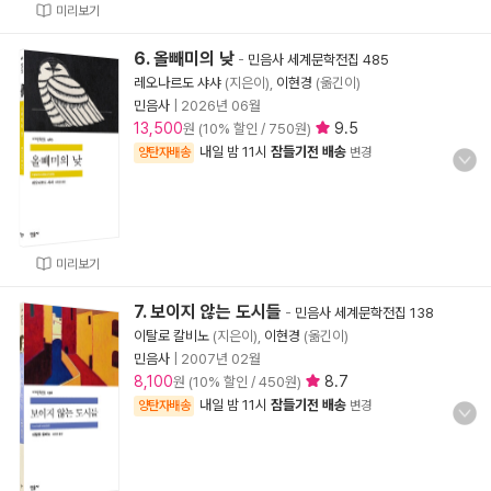
미리보기
6. 올빼미의 낮
-
민음사 세계문학전집 485
레오나르도 샤샤
(지은이),
이현경
(옮긴이)
민음사
|
2026년 06월
13,500
9.5
원 (10% 할인 / 750원)
내일 밤 11시
잠들기전 배송
양탄자배송
변경
미리보기
7. 보이지 않는 도시들
-
민음사 세계문학전집 138
이탈로 칼비노
(지은이),
이현경
(옮긴이)
민음사
|
2007년 02월
8,100
8.7
원 (10% 할인 / 450원)
내일 밤 11시
잠들기전 배송
양탄자배송
변경