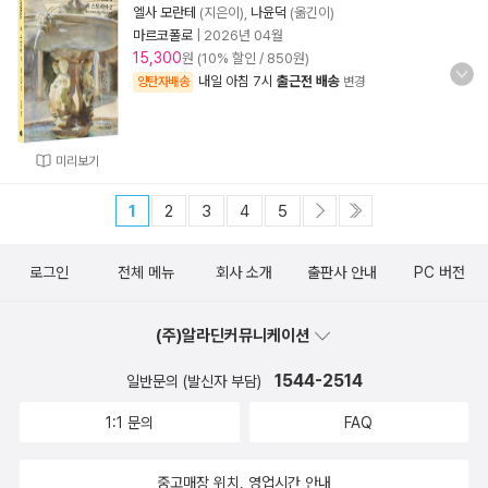
엘사 모란테
(지은이),
나윤덕
(옮긴이)
마르코폴로
|
2026년 04월
15,300
원 (10% 할인 / 850원)
내일 아침 7시
출근전 배송
양탄자배송
변경
미리보기
1
2
3
4
5
로그인
전체 메뉴
회사 소개
출판사 안내
PC 버전
(주)알라딘커뮤니케이션
1544-2514
일반문의 (발신자 부담)
1:1 문의
FAQ
중고매장 위치, 영업시간 안내