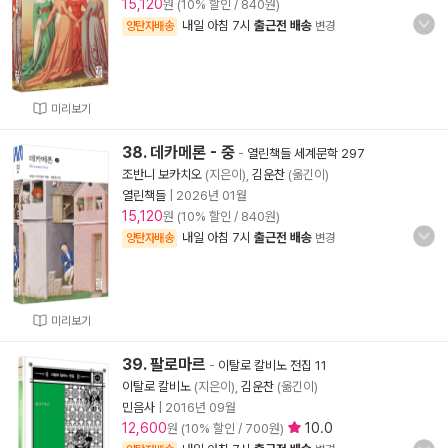
15,120
원 (10% 할인 / 840원)
내일 아침 7시
출근전 배송
양탄자배송
변경
미리보기
38. 데카메론 - 중
-
열린책들 세계문학 297
조반니 보카치오
(지은이),
김운찬
(옮긴이)
열린책들
|
2026년 01월
15,120
원 (10% 할인 / 840원)
내일 아침 7시
출근전 배송
양탄자배송
변경
미리보기
39. 팔로마르
-
이탈로 칼비노 전집 11
이탈로 칼비노
(지은이),
김운찬
(옮긴이)
민음사
|
2016년 09월
12,600
10.0
원 (10% 할인 / 700원)