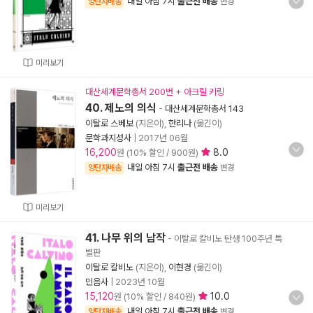
내일 아침 7시
출근전 배송
양탄자배송
변경
미리보기
대산세계문학총서 200번 + 아크릴 키링
40. 제노의 의식
-
대산세계문학총서 143
이탈로 스베보
(지은이),
한리나
(옮긴이)
문학과지성사
|
2017년 06월
16,200
8.0
원 (10% 할인 / 900원)
내일 아침 7시
출근전 배송
양탄자배송
변경
미리보기
41. 나무 위의 남작
- 이탈로 칼비노 탄생 100주년 특
별판
이탈로 칼비노
(지은이),
이현경
(옮긴이)
민음사
|
2023년 10월
15,120
10.0
원 (10% 할인 / 840원)
내일 아침 7시
출근전 배송
양탄자배송
변경