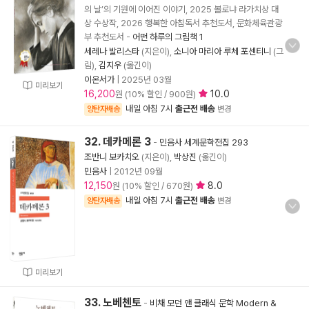
의 날’의 기원에 이어진 이야기, 2025 볼로냐 라가치상 대
상 수상작, 2026 행복한 아침독서 추천도서, 문화체육관광
부 추천도서
-
어떤 하루의 그림책 1
세레나 발리스타
(지은이),
소니아 마리아 루체 포센티니
(그
림),
김지우
(옮긴이)
이온서가
|
2025년 03월
미리보기
16,200
10.0
원 (10% 할인 / 900원)
내일 아침 7시
출근전 배송
양탄자배송
변경
32. 데카메론 3
-
민음사 세계문학전집 293
조반니 보카치오
(지은이),
박상진
(옮긴이)
민음사
|
2012년 09월
12,150
8.0
원 (10% 할인 / 670원)
내일 아침 7시
출근전 배송
양탄자배송
변경
미리보기
33. 노베첸토
-
비채 모던 앤 클래식 문학 Modern &