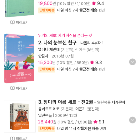
19,800
9.4
원 (10% 할인 / 1,100원)
내일 아침 7시
출근전 배송
양탄자배송
변경
미리보기
읽기의 계보: 자기 자신을 쓴다는 것
2. 나의 눈부신 친구
-
나폴리 4부작 1
엘레나 페란테
(지은이),
김지우
(옮긴이)
한길사
|
2016년 07월
15,300
9.3
원 (10% 할인 / 850원)
내일 아침 7시
출근전 배송
양탄자배송
변경
미리보기
3. 장미의 이름 세트 - 전2권
-
열린책들 세계문학
움베르토 에코
(지은이),
이윤기
(옮긴이)
열린책들
|
2009년 12월
28,440
9.1
원 (10% 할인 / 1,580원)
내일 밤 11시
잠들기전 배송
양탄자배송
변경
미리보기