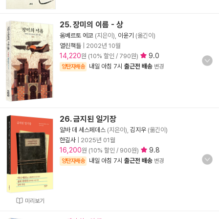
25. 장미의 이름 - 상
움베르토 에코
(지은이),
이윤기
(옮긴이)
열린책들
|
2002년 10월
14,220
9.0
원 (10% 할인 / 790원)
내일 아침 7시
출근전 배송
양탄자배송
변경
26. 금지된 일기장
알바 데 세스페데스
(지은이),
김지우
(옮긴이)
한길사
|
2025년 01월
16,200
9.8
원 (10% 할인 / 900원)
내일 아침 7시
출근전 배송
양탄자배송
변경
미리보기