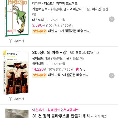
디자인
-
더스토리 착한책 프로젝트
카를로 콜로디
(지은이),
엔리코 마잔티
(그림),
이시연
(옮긴
이)
더스토리
|
2025년 09월
3,590
원 (10% 할인 / 190원)
내일 밤 11시
잠들기전 배송
양탄자배송
변경
미리보기
30. 장미의 이름 - 상
-
열린책들 세계문학 80
움베르토 에코
(지은이),
이윤기
(옮긴이)
열린책들
|
2009년 12월
14,220
9.3
원 (10% 할인 / 790원)
내일 아침 7시
출근전 배송
양탄자배송
변경
미리보기
이온서가 그림책 원화 엽서 4종 세트
31. 천 장의 블라우스를 만들기 위해
- ‘세계 여성