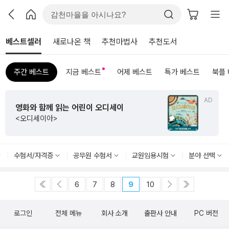
베스트셀러
새로나온 책
추천마법사
추천도서
주간 베스트
지금 베스트
어제 베스트
특가 베스트
북플
AD
영화와 함께 읽는 어린이 오디세이
<오디세이아>
수험서/자격증
공무원 수험서
교원임용시험
분야 선택
6
7
8
9
10
로그인
전체 메뉴
회사 소개
출판사 안내
PC 버전