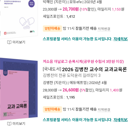
박해인
(지은이) |
모듀efe
| 2025년 4월
20,700원
23,000
원 →
(
할인), 마일리지
원
10%
1,150
세일즈포인트 :
1,412
밤 11시
잠들기전 배송
양탄자배송
지역변경
스프링분철 서비스 이용이 가능한 도서입니다.
자세히보
미리보기
저소음 아날로그 손목시계(공무원 수험서 3만원 이상)
[국내도서]
2026 김병찬 교수의 교과교육론
김병찬의 전공 도덕윤리 길라잡이 3
김병찬
(지은이) |
에듀에프엠
| 2026년 4월
26,600원
28,000
원 →
(
할인), 마일리지
원
5%
1,400
세일즈포인트 :
1,195
밤 11시
잠들기전 배송
양탄자배송
지역변경
스프링분철 서비스 이용이 가능한 도서입니다.
자세히보
미리보기