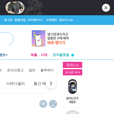
로그인
회원가입
마이페이지
고객센터
장바구니
(0)
투비컨티뉴드
펀드
북플
서재
창작플랫폼
투비컨티뉴드
알라딘 us
즈
온라인중고
음반
블루레이
도서관 사서
스테디셀러
월간 베스트
역대 베스트
선물 베스트
단축
URL