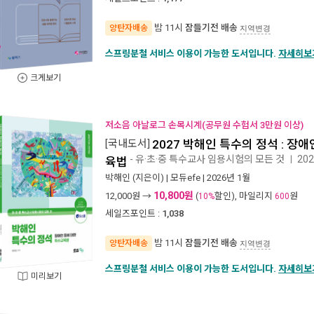
밤 11시
잠들기전 배송
양탄자배송
지역변경
스프링분철 서비스 이용이 가능한 도서입니다.
자세히보
크게보기
저소음 아날로그 손목시계(공무원 수험서 3만원 이상)
[국내도서]
2027 박해인 특수의 정석 : 장
- 유·초·중 특수교사 임용시험의 모든 것
20
ㅣ
육법
박해인
(지은이) |
모듀efe
| 2026년 1월
10,800원
12,000
원 →
(
할인), 마일리지
원
10%
600
세일즈포인트 :
1,038
밤 11시
잠들기전 배송
양탄자배송
지역변경
스프링분철 서비스 이용이 가능한 도서입니다.
자세히보
미리보기