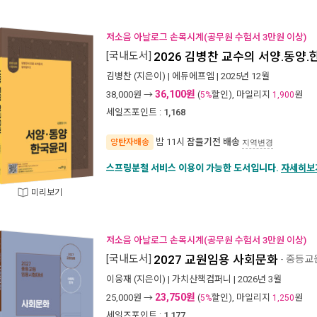
저소음 아날로그 손목시계(공무원 수험서 3만원 이상)
[국내도서]
2026 김병찬 교수의 서양.동양
김병찬
(지은이) |
에듀에프엠
| 2025년 12월
36,100원
38,000
원 →
(
할인), 마일리지
원
5%
1,900
세일즈포인트 :
1,168
밤 11시
잠들기전 배송
양탄자배송
지역변경
스프링분철 서비스 이용이 가능한 도서입니다.
자세히보
미리보기
저소음 아날로그 손목시계(공무원 수험서 3만원 이상)
[국내도서]
2027 교원임용 사회문화
- 중등
이웅재
(지은이) |
가치산책컴퍼니
| 2026년 3월
23,750원
25,000
원 →
(
할인), 마일리지
원
5%
1,250
세일즈포인트 :
1,177