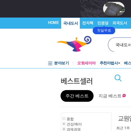
HOME
전자책
만권당
외국도서
국내도서
첫달무료
국내도
분야보기
오뒷세이아
추천마법사
베
베스트셀러
주간 베스트
지금 베스트
교원
종합
건강/취미
최근 1주
경제경영