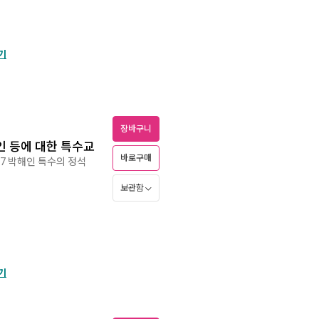
기
장바구니
애인 등에 대한 특수교
바로구매
27 박해인 특수의 정석
보관함
기