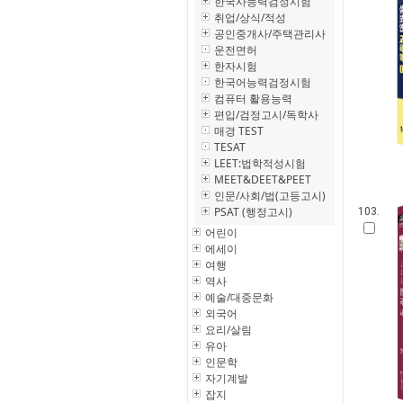
한국사능력검정시험
취업/상식/적성
공인중개사/주택관리사
운전면허
한자시험
한국어능력검정시험
컴퓨터 활용능력
편입/검정고시/독학사
매경 TEST
TESAT
LEET:법학적성시험
MEET&DEET&PEET
인문/사회/법(고등고시)
PSAT (행정고시)
103.
어린이
에세이
여행
역사
예술/대중문화
외국어
요리/살림
유아
인문학
자기계발
잡지