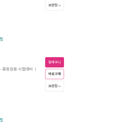
보관함
기
장바구니
- 중등임용 시험대비
ㅣ
바로구매
보관함
기