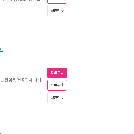
보관함
기
장바구니
등교원임용 전공역사 대비
바로구매
보관함
기