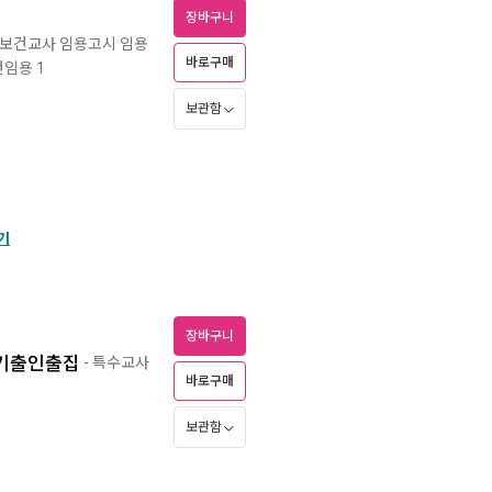
장바구니
등 보건교사 임용고시 임용
바로구매
건임용 1
보관함
기
장바구니
 기출인출집
- 특수교사
바로구매
보관함