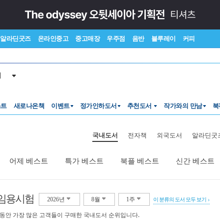
알라딘굿즈
온라인중고
중고매장
우주점
음반
블루레이
커피
서
스트
새로나온책
이벤트
정가인하도서
추천도서
작가와의 만남
북
국내도서
전자책
외국도서
알라딘굿
어제 베스트
특가 베스트
북플 베스트
신간 베스트
임용시험
2026년
8월
1주
이 분류의 도서 모두 보기
 동안 가장 많은 고객들이 구매한 국내도서 순위입니다.