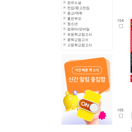
장르소설
전집/중고전집
종교/역학
좋은부모
104.
청소년
컴퓨터/모바일
초등학교참고서
중학교참고서
고등학교참고서
105.