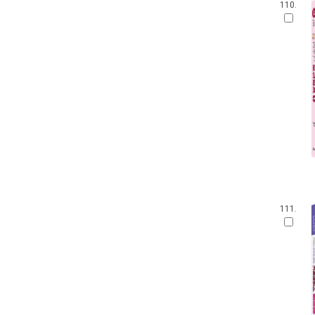
110.
111.