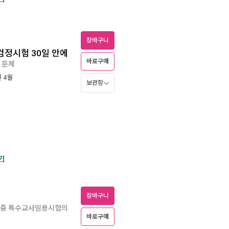
장바구니
검정시험 30일 안에
바로구매
 문제
년 4월
보관함
기
장바구니
초·중 특수교사임용시험의
바로구매