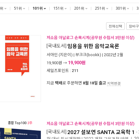
1위
51위
101위
151위
201위
251위
301위
전체선택
장바구
저소음 아날로그 손목시계(공무원 수험서 3만원 이상)
[국내도서]
임용을 위한 음악교육론
서아인
(지은이) |
부크크(bookk)
| 2022년 2월
19,900원
19,900
원 →
세일즈포인트 :
211
지금
택배
로 주문하면
8월 18일 출고
지역변경
종합
Top100
2주
저소음 아날로그 손목시계(공무원 수험서 3만원 이상)
[국내도서]
2027 설보연 SANTA 교육학 1
-
2
험 대비 최신개정판 | 2022 개정 교육과정 반영
ㅣ