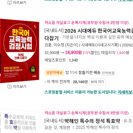
미리보기
저소음 아날로그 손목시계(공무원 수험서 3만원 이상)
[국내도서]
2026 시대에듀 한국어교육능력
- 기본을 다지는 핵심 이론과 실전 공략 예상
다잡기
김훈
,
이수정
(지은이) |
시대에듀(시대고시기획)
| 2026
28,800원
32,000
원 →
(
할인), 마일리지
원
10%
1,600
세일즈포인트 :
1,343
밤 11시
잠들기전 배송
양탄자배송
지역변경
이 책의 전자책 :
20,160
원
보러 가기
미리보기
스프링분철 서비스 이용이 가능한 도서입니다.
자세히보
저소음 아날로그 손목시계(공무원 수험서 3만원 이상)
[국내도서]
박해인 특수의 정석 특효약
- 유·
2025 박해인 특수의 정석
모든 것, 개정판
ㅣ