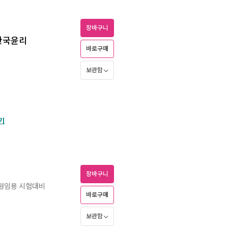
장바구니
.한국윤리
바로구매
보관함
기
장바구니
교원임용 시험대비
바로구매
보관함