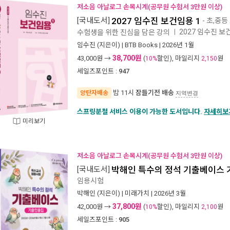
저소음 아날로그 손목시계(공무원 수험서 3만원 이상)
[국내도서]
2027 임수진 보건임용 1
- 초,중
2027 임수진 보
수험생을 위한 진심을 담은 강의
ㅣ
임수진
(지은이) |
BTB Books
| 2026년 1월
38,700원
43,000
원 →
(
할인), 마일리지
원
10%
2,150
세일즈포인트 :
947
밤 11시
잠들기전 배송
양탄자배송
지역변경
스프링분철 서비스 이용이 가능한 도서입니다.
자세히보
미리보기
저소음 아날로그 손목시계(공무원 수험서 3만원 이상)
[국내도서]
박해인 특수의 정석 기출베이스
임용시험
박해인
(지은이) |
미래가치
| 2026년 3월
37,800원
42,000
원 →
(
할인), 마일리지
원
10%
2,100
세일즈포인트 :
905