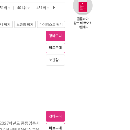
351위
401위
451위
니 담기
보관함 담기
마이리스트 담기
장바구니
바로구매
보관함
장바구니
 2027학년도 중등임용시
바로구매
027 설보연 SANTA 교육