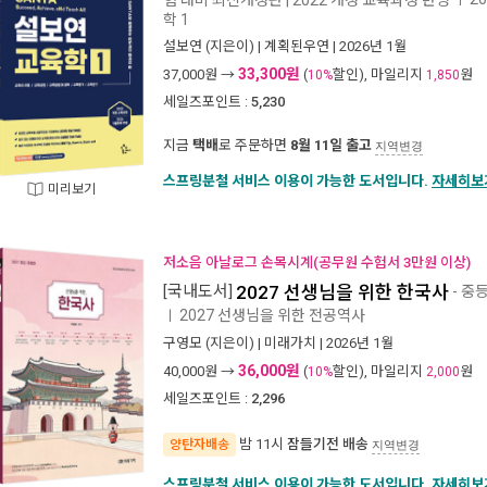
학 1
설보연
(지은이) |
계획된우연
| 2026년 1월
33,300원
37,000
원 →
(
할인), 마일리지
원
10%
1,850
세일즈포인트 :
5,230
지금
택배
로 주문하면
8월 11일 출고
지역변경
스프링분철 서비스 이용이 가능한 도서입니다.
자세히보
미리보기
저소음 아날로그 손목시계(공무원 수험서 3만원 이상)
[국내도서]
2027 선생님을 위한 한국사
- 중
2027 선생님을 위한 전공역사
ㅣ
구영모
(지은이) |
미래가치
| 2026년 1월
36,000원
40,000
원 →
(
할인), 마일리지
원
10%
2,000
세일즈포인트 :
2,296
밤 11시
잠들기전 배송
양탄자배송
지역변경
스프링분철 서비스 이용이 가능한 도서입니다.
자세히보