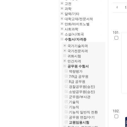
고전
과학
달력/기타
대학교재/전문서적
만화/라이트노벨
사회과학
101.
소설/시/희곡
수험서/자격증
국가기술자격
국가전문자격
귀화시험
민간자격
공무원 수험서
역량평가
7/9급 공무원
8급 공무원
경찰공무원(승진)
소방공무원(승진)
군무원/부사관
기술직
기능직
102.
기능직 일반직 전환
공무원 면접/수기
교원임용시험