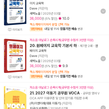
이지 교육학
Dave
(지은이)
새벽노을
|
2025년 03월
38,000
10.0
원 (5% 할인)
책소개페이지에서 분철 선택 가능
내일 밤 11시
잠들기전 배송
양탄자배송
변경
미리보기
저소음 아날로그 손목시계(공무원 수험서 3만원 이상)
20. 원페이지 교육학 기본서 하
- 제7판 2쇄
-
원
페이지 교육학
Dave
(지은이)
새벽노을
|
2025년 03월
38,000
9.9
원 (5% 할인)
책소개페이지에서 분철 선택 가능
내일 밤 11시
잠들기전 배송
양탄자배송
변경
미리보기
저소음 아날로그 손목시계(공무원 수험서 3만원 이상)
21. 2027 이동기 공무원 VOCA
- 공무원 영어 V
OCA APP 이용쿠폰 및 단어 암기용 가림판 수록
(주)이앤미래(대표 이동기)
(지은이)
지금(도서출판)
|
2026년 07월