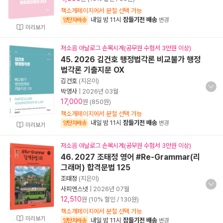
책소개페이지에서 분철 선택 가능
내일 밤 11시
잠들기전 배송
양탄자배송
변경
미리보기
저소음 아날로그 손목시계(공무원 수험서 3만원 이상)
45. 2026 김건호 행정법각론 비교불가 행정
법각론 기출지문 OX
김건호
(지은이)
박영사
|
2026년 03월
17,000
원 (850원)
책소개페이지에서 분철 선택 가능
내일 밤 11시
잠들기전 배송
양탄자배송
변경
미리보기
저소음 아날로그 손목시계(공무원 수험서 3만원 이상)
46. 2027 조태정 영어 #Re-Grammar(리
그래머) 합격문법 125
조태정
(지은이)
사피엔스넷
|
2026년 07월
12,510
원 (10% 할인 / 130원)
책소개페이지에서 분철 선택 가능
미리보기
내일 밤 11시
잠들기전 배송
양탄자배송
변경