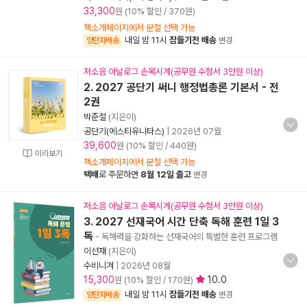
33,300
원 (10% 할인 / 370원)
책소개페이지에서 분철 선택 가능
내일 밤 11시
잠들기전 배송
양탄자배송
변경
저소음 아날로그 손목시계(공무원 수험서 3만원 이상)
2. 2027 공단기 써니 행정법총론 기본서 - 전
2권
박준철
(지은이)
공단기(에스티유니타스)
|
2026년 07월
39,600
원 (10% 할인 / 440원)
미리보기
책소개페이지에서 분철 선택 가능
택배
로 주문하면
8월 12일 출고
변경
저소음 아날로그 손목시계(공무원 수험서 3만원 이상)
3. 2027 선재국어 시간 단축 독해 훈련 1일 3
독
- 독해력을 강화하는 선재국어의 특별한 훈련 프로그램
이선재
(지은이)
수비니겨
|
2026년 08월
15,300
10.0
원 (10% 할인 / 170원)
내일 밤 11시
잠들기전 배송
양탄자배송
변경