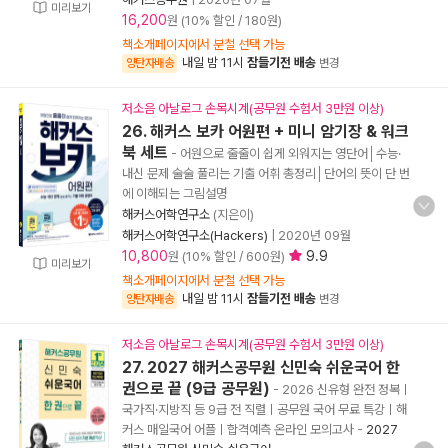
미리보기
16,200
원 (10% 할인 / 180원)
책소개페이지에서 분철 선택 가능
내일 밤 11시
잠들기전 배송
양탄자배송
변경
저소음 아날로그 손목시계(공무원 수험서 3만원 이상)
26. 해커스 보카 어원편 + 미니 암기장 & 워크
북 세트
- 어원으로 줄줄이 쉽게 외워지는 영단어│수능·
내신 문제 술술 풀리는 기출 어휘 총정리│단어의 뜻이 단 번
에 이해되는 그림설명
해커스어학연구소
(지은이)
해커스어학연구소(Hackers)
|
2020년 09월
10,800
9.9
원 (10% 할인 / 600원)
미리보기
책소개페이지에서 분철 선택 가능
내일 밤 11시
잠들기전 배송
양탄자배송
변경
저소음 아날로그 손목시계(공무원 수험서 3만원 이상)
27. 2027 해커스공무원 신민숙 쉬운국어 한
권으로 끝 (9급 공무원)
- 2026 신유형 완전 정복ㅣ
국가직·지방직 등 9급 전 직렬ㅣ공무원 국어 무료 특강ㅣ해
커스 매일국어 어플ㅣ합격예측 온라인 모의고사
-
2027