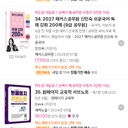
저소음 아날로그 손목시계(공무원 수험서 3만원 이상)
34. 2027 해커스공무원 신민숙 쉬운국어 독
해 강화 200제 (9급 공무원)
- 국가직, 지방직 등
9급 전 직렬 시험 대비 | 신유형 반영 | 공무원 국어 무료 특
강 | 해커스 매일국어 어플
-
2027 해커스공무원 신민숙 쉬
운국어
신민숙
(지은이)
해커스공무원
|
2026년 07월
미리보기
17,100
원 (10% 할인 / 190원)
책소개페이지에서 분철 선택 가능
내일 밤 11시
잠들기전 배송
양탄자배송
변경
저소음 아날로그 손목시계(공무원 수험서 3만원 이상)
35. 원페이지 교육학 서브노트
- 제7판 2쇄 (202
5년 4월)
-
원페이지 교육학
Dave
(지은이)
새벽노을
|
2024년 05월
36,100
9.9
원 (5% 할인)
책소개페이지에서 분철 선택 가능