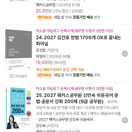
해커스공무원
|
2026년 07월
23,310
원 (10% 할인 / 250원)
내일 밤 11시
잠들기전 배송
양탄자배송
변경
저소음 아날로그 손목시계(공무원 수험서 3만원 이상)
24. 2027 김건호 헌법 1700개 OX로 끝내는
파이널
김건호
(지은이)
박영사
|
2026년 08월
19,000
원 (950원)
책소개페이지에서 분철 선택 가능
내일 밤 11시
잠들기전 배송
양탄자배송
변경
미리보기
저소음 아날로그 손목시계(공무원 수험서 3만원 이상)
25. 2027 해커스공무원 신민숙 쉬운국어 문
법·공문서 강화 200제 (9급 공무원)
- 국가직,
지방직 등 9급 전 직렬 시험 대비 | 신유형 반영 | 미니모의
고사 4회분 | 공무원 국어 무료 특강 | 해커스 매일국어 어플
-
2027 해커스공무원 신민숙 쉬운국어
신민숙
(지은이)
해커스공무원
|
2026년 07월