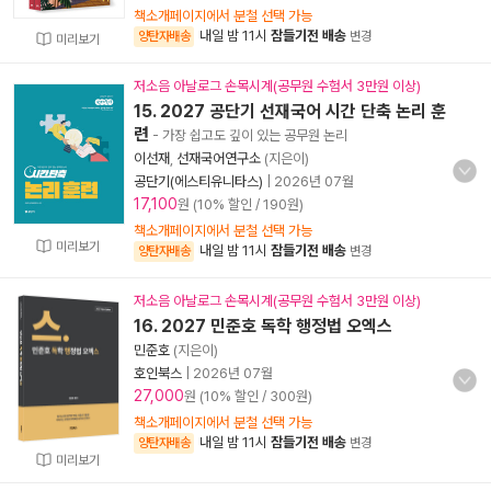
책소개페이지에서 분철 선택 가능
내일 밤 11시
잠들기전 배송
양탄자배송
변경
미리보기
저소음 아날로그 손목시계(공무원 수험서 3만원 이상)
15. 2027 공단기 선재국어 시간 단축 논리 훈
련
- 가장 쉽고도 깊이 있는 공무원 논리
이선재
,
선재국어연구소
(지은이)
공단기(에스티유니타스)
|
2026년 07월
17,100
원 (10% 할인 / 190원)
책소개페이지에서 분철 선택 가능
미리보기
내일 밤 11시
잠들기전 배송
양탄자배송
변경
저소음 아날로그 손목시계(공무원 수험서 3만원 이상)
16. 2027 민준호 독학 행정법 오엑스
민준호
(지은이)
호인북스
|
2026년 07월
27,000
원 (10% 할인 / 300원)
책소개페이지에서 분철 선택 가능
내일 밤 11시
잠들기전 배송
양탄자배송
변경
미리보기