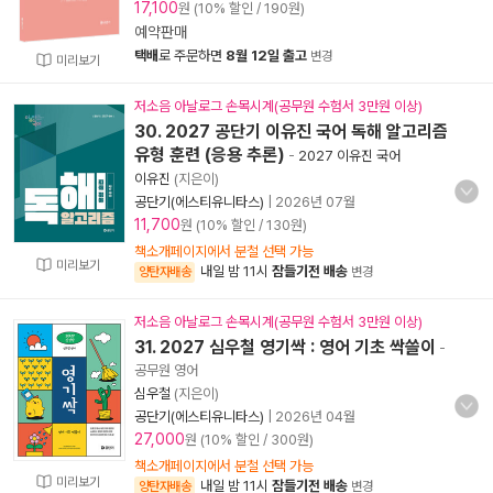
17,100
원 (10% 할인 / 190원)
예약판매
택배
로 주문하면
8월 12일 출고
변경
미리보기
저소음 아날로그 손목시계(공무원 수험서 3만원 이상)
30. 2027 공단기 이유진 국어 독해 알고리즘
유형 훈련 (응용 추론)
-
2027 이유진 국어
이유진
(지은이)
공단기(에스티유니타스)
|
2026년 07월
11,700
원 (10% 할인 / 130원)
책소개페이지에서 분철 선택 가능
미리보기
내일 밤 11시
잠들기전 배송
양탄자배송
변경
저소음 아날로그 손목시계(공무원 수험서 3만원 이상)
31. 2027 심우철 영기싹 : 영어 기초 싹쓸이
-
공무원 영어
심우철
(지은이)
공단기(에스티유니타스)
|
2026년 04월
27,000
원 (10% 할인 / 300원)
책소개페이지에서 분철 선택 가능
미리보기
내일 밤 11시
잠들기전 배송
양탄자배송
변경