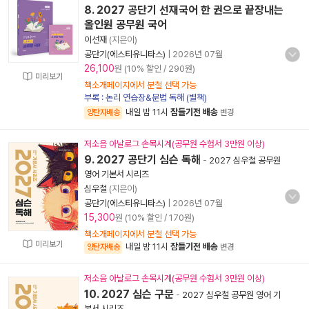
8. 2027 공단기 선재국어 한 권으로 끝장내는
올인원 공무원 국어
이선재
(지은이)
공단기(에스티유니타스)
|
2026년 07월
26,100
원 (10% 할인 / 290원)
미리보기
책소개페이지에서 분철 선택 가능
부록 : 논리 연습장&문법 독해 (별책)
내일 밤 11시
잠들기전 배송
양탄자배송
변경
저소음 아날로그 손목시계(공무원 수험서 3만원 이상)
9. 2027 공단기 심슨 독해
-
2027 심우철 공무원
영어 기본서 시리즈
심우철
(지은이)
공단기(에스티유니타스)
|
2026년 07월
15,300
원 (10% 할인 / 170원)
책소개페이지에서 분철 선택 가능
미리보기
내일 밤 11시
잠들기전 배송
양탄자배송
변경
저소음 아날로그 손목시계(공무원 수험서 3만원 이상)
10. 2027 심슨 구문
-
2027 심우철 공무원 영어 기
본서 시리즈