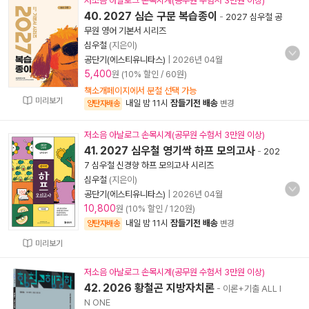
저소음 아날로그 손목시계(공무원 수험서 3만원 이상)
40. 2027 심슨 구문 복습종이
-
2027 심우철 공
무원 영어 기본서 시리즈
심우철
(지은이)
공단기(에스티유니타스)
|
2026년 04월
5,400
원 (10% 할인 / 60원)
책소개페이지에서 분철 선택 가능
미리보기
내일 밤 11시
잠들기전 배송
양탄자배송
변경
저소음 아날로그 손목시계(공무원 수험서 3만원 이상)
41. 2027 심우철 영기싹 하프 모의고사
-
202
7 심우철 신경향 하프 모의고사 시리즈
심우철
(지은이)
공단기(에스티유니타스)
|
2026년 04월
10,800
원 (10% 할인 / 120원)
내일 밤 11시
잠들기전 배송
양탄자배송
변경
미리보기
저소음 아날로그 손목시계(공무원 수험서 3만원 이상)
42. 2026 황철곤 지방자치론
- 이론+기출 ALL I
N ONE