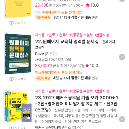
23,400
10.0
원 (10% 할인 / 1,300원)
책소개페이지에서 분철 선택 가능
내일 밤 11시
잠들기전 배송
양탄자배송
변경
미리보기
저소음 아날로그 손목시계(공무원 수험서 3만원 이상)
22. 원페이지 교육학 영역별 문제집
-
원페이지
교육학
Dave
(지은이)
새벽노을
|
2025년 10월
38,000
10.0
원 (5% 할인 / 2,000원)
책소개페이지에서 분철 선택 가능
내일 밤 11시
잠들기전 배송
양탄자배송
변경
미리보기
저소음 아날로그 손목시계(공무원 수험서 3만원 이상)
23. 2027 해커스공무원 기출 보카 3000+ 1
~2권+영어단어 미니암기장 3종 세트 - 전3권
(스프링)
- 신유형 반영ㅣ기출 어휘+기초 어휘+다의어
+생활영어ㅣ국가직, 지방직 등 9급 공무원 전 직렬 시험 대
비ㅣ단어암기 어플ㅣ단어시험지 제작 프로그램
해커스 공무원시험연구소
(지은이)
미리보기