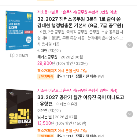
저소음 아날로그 손목시계(공무원 수험서 3만원 이상)
32. 2027 해커스공무원 3분의 1로 줄여 쓴
김대현 행정법총론 기본서 (9급, 7급 공무원)
- 9급, 7급 공무원, 국회직 공무원, 군무원, 소방 공무원 시
험 대비 | 행정법 무료 특강 제공 | 합격예측 온라인 모의고
사 응시권 제공
김대현
(지은이)
미리보기
해커스공무원
|
2026년 06월
28,800
원 (10% 할인 / 320원)
책소개페이지에서 분철 선택 가능
내일 밤 11시
잠들기전 배송
양탄자배송
변경
저소음 아날로그 손목시계(공무원 수험서 3만원 이상)
33. 2027 공단기 월간 이유진 국어 미니모고
: 유형편
- 이제는 이유진
이유진
(지은이)
빛나는 별
|
2026년 07월
13,500
원 (10% 할인 / 150원)
책소개페이지에서 분철 선택 가능
내일 밤 11시
잠들기전 배송
양탄자배송
변경