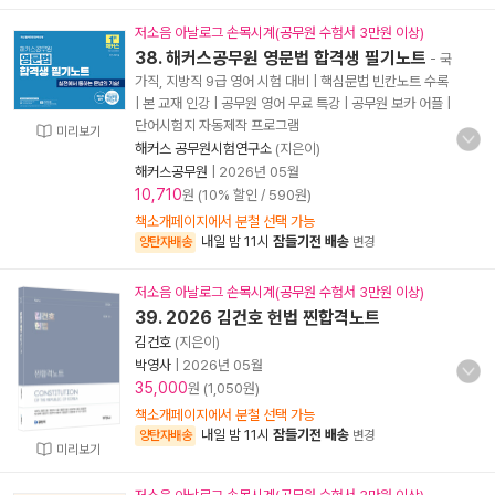
저소음 아날로그 손목시계(공무원 수험서 3만원 이상)
38. 해커스공무원 영문법 합격생 필기노트
- 국
가직, 지방직 9급 영어 시험 대비 | 핵심문법 빈칸노트 수록
| 본 교재 인강 | 공무원 영어 무료 특강 | 공무원 보카 어플 |
단어시험지 자동제작 프로그램
미리보기
해커스 공무원시험연구소
(지은이)
해커스공무원
|
2026년 05월
10,710
원 (10% 할인 / 590원)
책소개페이지에서 분철 선택 가능
내일 밤 11시
잠들기전 배송
양탄자배송
변경
저소음 아날로그 손목시계(공무원 수험서 3만원 이상)
39. 2026 김건호 헌법 찐합격노트
김건호
(지은이)
박영사
|
2026년 05월
35,000
원 (1,050원)
책소개페이지에서 분철 선택 가능
내일 밤 11시
잠들기전 배송
양탄자배송
변경
미리보기