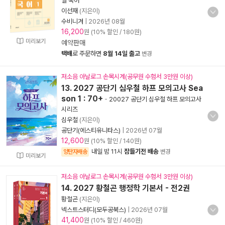
일 국어
이선재
(지은이)
수비니겨
|
2026년 08월
16,200
원 (10% 할인 / 180원)
미리보기
예약판매
택배
로 주문하면
8월 14일 출고
변경
저소음 아날로그 손목시계(공무원 수험서 3만원 이상)
13. 2027 공단기 심우철 하프 모의고사 Sea
son 1 : 70+
-
20027 공단기 심우철 하프 모의고사
시리즈
심우철
(지은이)
공단기(에스티유니타스)
|
2026년 07월
12,600
원 (10% 할인 / 140원)
내일 밤 11시
잠들기전 배송
양탄자배송
변경
미리보기
저소음 아날로그 손목시계(공무원 수험서 3만원 이상)
14. 2027 황철곤 행정학 기본서 - 전2권
황철곤
(지은이)
넥스트스터디(모두공북스)
|
2026년 07월
41,400
원 (10% 할인 / 460원)