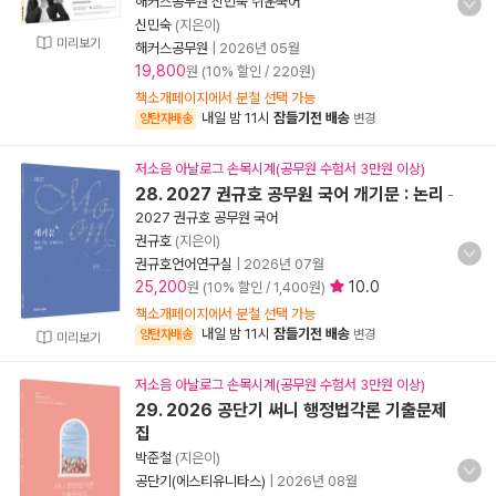
해커스공무원 신민숙 쉬운국어
신민숙
(지은이)
미리보기
해커스공무원
|
2026년 05월
19,800
원 (10% 할인 / 220원)
책소개페이지에서 분철 선택 가능
내일 밤 11시
잠들기전 배송
양탄자배송
변경
저소음 아날로그 손목시계(공무원 수험서 3만원 이상)
28. 2027 권규호 공무원 국어 개기문 : 논리
-
2027 권규호 공무원 국어
권규호
(지은이)
권규호언어연구실
|
2026년 07월
25,200
10.0
원 (10% 할인 / 1,400원)
책소개페이지에서 분철 선택 가능
내일 밤 11시
잠들기전 배송
양탄자배송
변경
미리보기
저소음 아날로그 손목시계(공무원 수험서 3만원 이상)
29. 2026 공단기 써니 행정법각론 기출문제
집
박준철
(지은이)
공단기(에스티유니타스)
|
2026년 08월