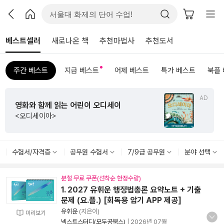
베스트셀러
새로나온 책
추천마법사
추천도서
주간 베스트
지금 베스트
어제 베스트
특가 베스트
북플
AD
영화와 함께 읽는 어린이 오디세이
<오디세이아>
수험서/자격증
공무원 수험서
7/9급 공무원
분야 선택
분철 무료 쿠폰(선착순 한정수량)
1. 2027 유휘운 행정법총론 요약노트 + 기출
문제 (요.플.) [회독용 암기 APP 제공]
유휘운
(지은이)
미리보기
넥스트스터디(모두공북스)
|
2026년 07월