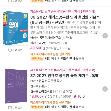
내일 밤 11시
잠들기전 배송
양탄자배송
변경
미리보기
저소음 아날로그 손목시계(공무원 수험서 3만원 이상)
36. 2027 해커스공무원 영어 올인원 기본서
(9급 공무원) - 전3권
- 국가직, 지방직 등 9급 전 직
렬 시험 대비 | 핵심 단어 암기장 | 직무 관련 핵심 어휘ㅣ공
무원 보카 어플ㅣ단어시험지 자동제작 프로그램ㅣ전 3권
해커스 공무원시험연구소
(지은이)
해커스공무원
|
2026년 07월
49,500
원 (10% 할인 / 550원)
미리보기
책소개페이지에서 분철 선택 가능
내일 밤 11시
잠들기전 배송
양탄자배송
변경
저소음 아날로그 손목시계(공무원 수험서 3만원 이상)
37. 2027 권규호 공무원 국어 개기문 : 독해
-
2027 권규호 공무원 국어
권규호
(지은이)
권규호언어연구실
|
2026년 07월
18,900
10.0
원 (10% 할인 / 1,050원)
책소개페이지에서 분철 선택 가능
내일 밤 11시
잠들기전 배송
양탄자배송
변경
미리보기