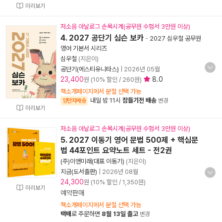
미리보기
저소음 아날로그 손목시계(공무원 수험서 3만원 이상)
4. 2027 공단기 심슨 보카
-
2027 심우철 공무원
영어 기본서 시리즈
심우철
(지은이)
공단기(에스티유니타스)
|
2026년 05월
23,400
8.0
원 (10% 할인 / 260원)
책소개페이지에서 분철 선택 가능
내일 밤 11시
잠들기전 배송
양탄자배송
변경
미리보기
저소음 아날로그 손목시계(공무원 수험서 3만원 이상)
5. 2027 이동기 영어 문법 500제 + 핵심문
법 44포인트 요약노트 세트 - 전2권
(주)이앤미래(대표 이동기)
(지은이)
지금(도서출판)
|
2026년 08월
24,300
원 (10% 할인 / 1,350원)
미리보기
예약판매
책소개페이지에서 분철 선택 가능
택배
로 주문하면
8월 13일 출고
변경