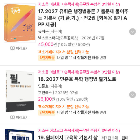
저소음 아날로그 손목시계(공무원 수험서 3만원 이상)
17. 2027 유휘운 행정법총론 기출문제 풀어주
는 기본서 (기.풀.기.) - 전2권 [회독용 암기 A
PP 제공]
유휘운
(지은이)
넥스트스터디(모두공북스)
|
2026년 07월
45,000
원 (10% 할인 / 500원)
미리보기
책소개페이지에서 분철 선택 가능
내일 밤 11시
잠들기전 배송
양탄자배송
변경
저소음 아날로그 손목시계(공무원 수험서 3만원 이상)
18. 2027 민준호 독학 행정법 필기노트
민준호
(지은이)
호인북스
|
2026년 07월
26,100
원 (10% 할인 / 290원)
책소개페이지에서 분철 선택 가능
내일 밤 11시
잠들기전 배송
양탄자배송
변경
미리보기
저소음 아날로그 손목시계(공무원 수험서 3만원 이상)
19. 원페이지 교육학 기본서 상
- 제7판 2쇄
-
원페