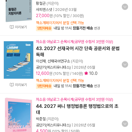
황철곤
(지은이)
사피엔스넷
|
2026년 03월
27,000
원 (10% 할인 / 300원)
책소개페이지에서 분철 선택 가능
미리보기
내일 밤 11시
잠들기전 배송
양탄자배송
변경
저소음 아날로그 손목시계(공무원 수험서 3만원 이상)
43. 2027 선재국어 시간 단축 공문서와 문법
독해
이선재
,
선재국어연구소
(지은이)
공단기(에스티유니타스)
|
2026년 05월
12,600
10.0
원 (10% 할인 / 140원)
책소개페이지에서 분철 선택 가능
미리보기
내일 밤 11시
잠들기전 배송
양탄자배송
변경
저소음 아날로그 손목시계(공무원 수험서 3만원 이상)
44. 2027 써니 행정법총론 행정법으로의 초
대
박준철
(지은이)
공단기(에스티유니타스)
|
2026년 05월
4,500
원 (10% 할인 / 50원)