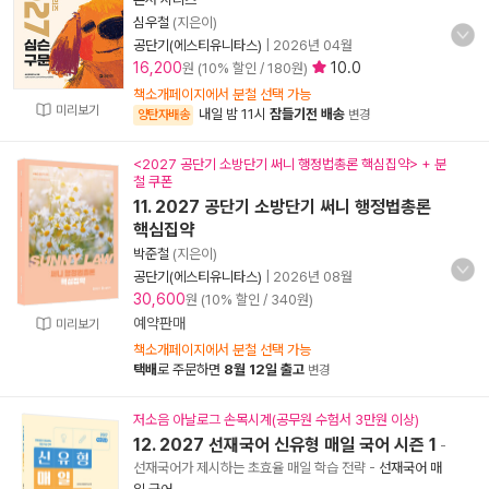
심우철
(지은이)
공단기(에스티유니타스)
|
2026년 04월
16,200
10.0
원 (10% 할인 / 180원)
책소개페이지에서 분철 선택 가능
미리보기
내일 밤 11시
잠들기전 배송
양탄자배송
변경
<2027 공단기 소방단기 써니 행정법총론 핵심집약> + 분
철 쿠폰
11. 2027 공단기 소방단기 써니 행정법총론
핵심집약
박준철
(지은이)
공단기(에스티유니타스)
|
2026년 08월
30,600
원 (10% 할인 / 340원)
예약판매
미리보기
책소개페이지에서 분철 선택 가능
택배
로 주문하면
8월 12일 출고
변경
저소음 아날로그 손목시계(공무원 수험서 3만원 이상)
12. 2027 선재국어 신유형 매일 국어 시즌 1
-
선재국어가 제시하는 초효율 매일 학습 전략
-
선재국어 매