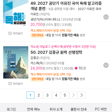
49. 2027 공단기 이유진 국어 독해 알고리즘
개념 훈련
- 9급 공무원 시험 대비
-
2027 이유진 국어
이유진
(지은이)
공단기(에스티유니타스)
|
2026년 05월
20,700
원 (10% 할인 / 230원)
책소개페이지에서 분철 선택 가능
미리보기
내일 밤 11시
잠들기전 배송
양탄자배송
변경
저소음 아날로그 손목시계(공무원 수험서 3만원 이상)
50. 2027 김중규 원픽 선행정학
김중규
(지은이)
카스파(주)
|
2026년 05월
24,300
10.0
원 (10% 할인 / 1,350원)
책소개페이지에서 분철 선택 가능
내일 밤 11시
잠들기전 배송
양탄자배송
변경
미리보기
1
2
3
4
5
로그인
전체 메뉴
회사 소개
출판사 안내
PC 버전