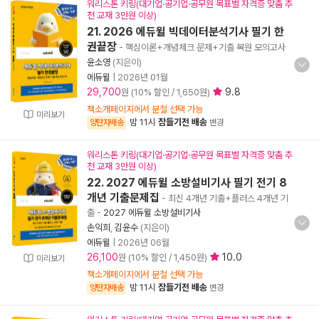
워리스톤 키링(대기업·공기업·공무원 목표별 자격증 맞춤 추
천 교재 3만원 이상)
21. 2026 에듀윌 빅데이터분석기사 필기 한
권끝장
- 핵심이론+개념체크 문제+기출 복원 모의고사
윤소영
(지은이)
에듀윌
|
2026년 01월
29,700
9.8
원 (10% 할인 / 1,650원)
책소개페이지에서 분철 선택 가능
미리보기
밤 11시
잠들기전 배송
양탄자배송
변경
워리스톤 키링(대기업·공기업·공무원 목표별 자격증 맞춤 추
천 교재 3만원 이상)
22. 2027 에듀윌 소방설비기사 필기 전기 8
개년 기출문제집
- 최신 4개년 기출+플러스 4개년 기
출
-
2027 에듀윌 소방설비기사
손익희
,
김윤수
(지은이)
에듀윌
|
2026년 06월
26,100
10.0
원 (10% 할인 / 1,450원)
미리보기
책소개페이지에서 분철 선택 가능
밤 11시
잠들기전 배송
양탄자배송
변경