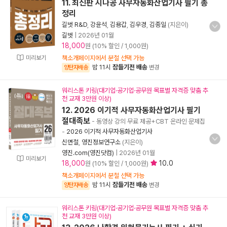
11. 최신판 시나공 사무자동화산업기사 필기 총
정리
길벗 R&D
,
강윤석
,
김용갑
,
김우경
,
김종일
(지은이)
길벗
|
2026년 01월
18,000
원 (10% 할인 / 1,000원)
미리보기
책소개페이지에서 분철 선택 가능
밤 11시
잠들기전 배송
양탄자배송
변경
워리스톤 키링(대기업·공기업·공무원 목표별 자격증 맞춤 추
천 교재 3만원 이상)
12. 2026 이기적 사무자동화산업기사 필기
절대족보
- 동영상 강의 무료 제공+CBT 온라인 문제집
-
2026 이기적 사무자동화산업기사
신면철
,
영진정보연구소
(지은이)
영진.com(영진닷컴)
|
2026년 01월
미리보기
18,000
10.0
원 (10% 할인 / 1,000원)
책소개페이지에서 분철 선택 가능
밤 11시
잠들기전 배송
양탄자배송
변경
워리스톤 키링(대기업·공기업·공무원 목표별 자격증 맞춤 추
천 교재 3만원 이상)