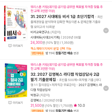
워리스톤 키링(대기업·공기업·공무원 목표별 자격증 맞춤 추
천 교재 3만원 이상)
31. 2027 시대에듀 비서 1급 초단기합격
- 최신
출제경향을 분석하여 압축한 핵심이론 & 문제은행 기출유
형 모의고사 10회분
비서교육연구소
(지은이)
시대에듀(시대고시기획)
|
2026년 06월
24,300
원 (10% 할인 / 1,350원)
미리보기
책소개페이지에서 분철 선택 가능
밤 11시
잠들기전 배송
양탄자배송
변경
워리스톤 키링(대기업·공기업·공무원 목표별 자격증 맞춤 추
천 교재 3만원 이상)
32. 2027 김영북스 라디캠 직업상담사 2급
필기 기출문제집
- 초빈출 500제+회차별 기출 [라디
캠 1:1 질의응답+저자직강 무료강의]
-
2027 김영북스 라
디캠 직업상담사
박정규
(지은이)
김영북스
|
2026년 05월
미리보기
31,500
10.0
원 (10% 할인 / 1,750원)
밤 11시
잠들기전 배송
양탄자배송
변경