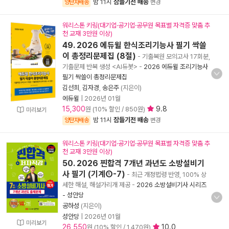
밤 11시
잠들기전 배송
양탄자배송
변경
워리스톤 키링(대기업·공기업·공무원 목표별 자격증 맞춤 추
천 교재 3만원 이상)
49. 2026 에듀윌 한식조리기능사 필기 싹쓸
이 총정리문제집 (8절)
- 기출복원 모의고사 17회분,
기출문제 반복 생성 <AI듀봇>
-
2026 에듀윌 조리기능사
필기 싹쓸이 총정리문제집
김선희
,
김자경
,
송은주
(지은이)
에듀윌
|
2026년 01월
15,300
9.8
원 (10% 할인 / 850원)
미리보기
밤 11시
잠들기전 배송
양탄자배송
변경
워리스톤 키링(대기업·공기업·공무원 목표별 자격증 맞춤 추
천 교재 3만원 이상)
50. 2026 찐합격 7개년 과년도 소방설비기
사 필기 (기계①-7)
- 최근 개정법령 반영, 100% 상
세한 해설, 해설가리개 제공
-
2026 소방설비기사 시리즈
- 성안당
공하성
(지은이)
성안당
|
2026년 01월
미리보기
26,550
10.0
원 (10% 할인 / 1,470원)