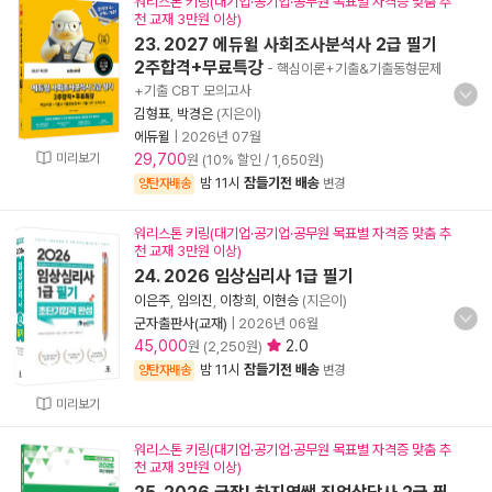
워리스톤 키링(대기업·공기업·공무원 목표별 자격증 맞춤 추
천 교재 3만원 이상)
23. 2027 에듀윌 사회조사분석사 2급 필기
2주합격+무료특강
- 핵심이론+기출&기출동형문제
+기출 CBT 모의고사
김형표
,
박경은
(지은이)
에듀윌
|
2026년 07월
미리보기
29,700
원 (10% 할인 / 1,650원)
밤 11시
잠들기전 배송
양탄자배송
변경
워리스톤 키링(대기업·공기업·공무원 목표별 자격증 맞춤 추
천 교재 3만원 이상)
24. 2026 임상심리사 1급 필기
이은주
,
임의진
,
이창희
,
이현승
(지은이)
군자출판사(교재)
|
2026년 06월
45,000
2.0
원 (2,250원)
밤 11시
잠들기전 배송
양탄자배송
변경
미리보기
워리스톤 키링(대기업·공기업·공무원 목표별 자격증 맞춤 추
천 교재 3만원 이상)