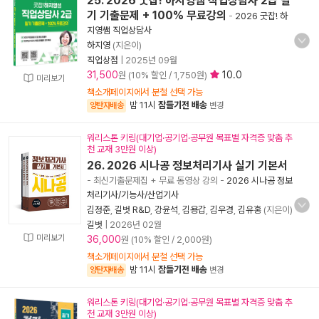
25. 2026 굿잡! 하지영쌤 직업상담사 2급 필
기 기출문제 + 100% 무료강의
-
2026 굿잡! 하
지영쌤 직업상담사
하지영
(지은이)
직업상점
|
2025년 09월
31,500
10.0
원 (10% 할인 / 1,750원)
미리보기
책소개페이지에서 분철 선택 가능
밤 11시
잠들기전 배송
양탄자배송
변경
워리스톤 키링(대기업·공기업·공무원 목표별 자격증 맞춤 추
천 교재 3만원 이상)
26. 2026 시나공 정보처리기사 실기 기본서
- 최신기출문제집 + 무료 동영상 강의
-
2026 시나공 정보
처리기사/기능사/산업기사
김정준
,
길벗 R&D
,
강윤석
,
김용갑
,
김우경
,
김유홍
(지은이)
길벗
|
2026년 02월
미리보기
36,000
원 (10% 할인 / 2,000원)
책소개페이지에서 분철 선택 가능
밤 11시
잠들기전 배송
양탄자배송
변경
워리스톤 키링(대기업·공기업·공무원 목표별 자격증 맞춤 추
천 교재 3만원 이상)