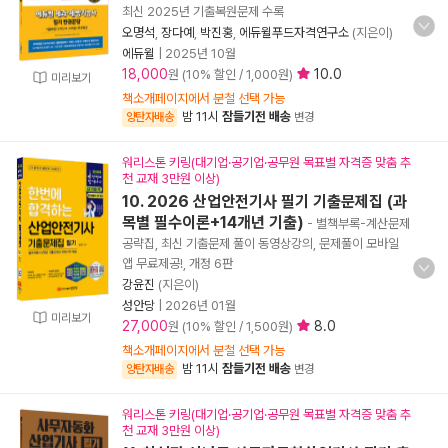
최신 2025년 기출복원문제 수록
오명석
,
장다예
,
박진홍
,
에듀윌푸드자격연구소
(지은이)
에듀윌
|
2025년 10월
18,000
10.0
원 (10% 할인 / 1,000원)
미리보기
책소개페이지에서 분철 선택 가능
밤 11시
잠들기전 배송
양탄자배송
변경
워리스톤 키링(대기업·공기업·공무원 목표별 자격증 맞춤 추
천 교재 3만원 이상)
10. 2026 산업안전기사 필기 기출문제집 (과
목별 필수이론+14개년 기출)
- 별책부록-계산문제
공략집, 최신 기출문제 풀이 동영상강의, 문제풀이 모바일
앱 무료제공!, 개정 6판
강윤진
(지은이)
성안당
|
2026년 01월
미리보기
27,000
8.0
원 (10% 할인 / 1,500원)
책소개페이지에서 분철 선택 가능
밤 11시
잠들기전 배송
양탄자배송
변경
워리스톤 키링(대기업·공기업·공무원 목표별 자격증 맞춤 추
천 교재 3만원 이상)