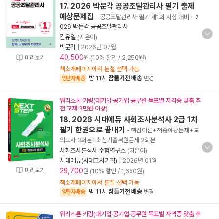
17. 2026 박문각 공공조달관리사 필기 출제
예상문제집
- 공공조달관리사 필기 제1회 시험 대비
-
2
026 박문각 공공조달관리사
김유일
(지은이)
박문각
|
2026년 07월
40,500
원 (10% 할인 / 2,250원)
미리보기
책소개페이지에서 분철 선택 가능
밤 11시
잠들기전 배송
양탄자배송
변경
워리스톤 키링(대기업·공기업·공무원 목표별 자격증 맞춤 추
천 교재 3만원 이상)
18. 2026 시대에듀 사회조사분석사 2급 1차
필기 한권으로 끝내기
- 핵심이론+적중예상문제+모
의고사 3회분+최신기출복원문제 2회분
사회조사분석사 수험연구소
(지은이)
시대에듀(시대고시기획)
|
2026년 01월
미리보기
29,700
원 (10% 할인 / 1,650원)
책소개페이지에서 분철 선택 가능
밤 11시
잠들기전 배송
양탄자배송
변경
워리스톤 키링(대기업·공기업·공무원 목표별 자격증 맞춤 추