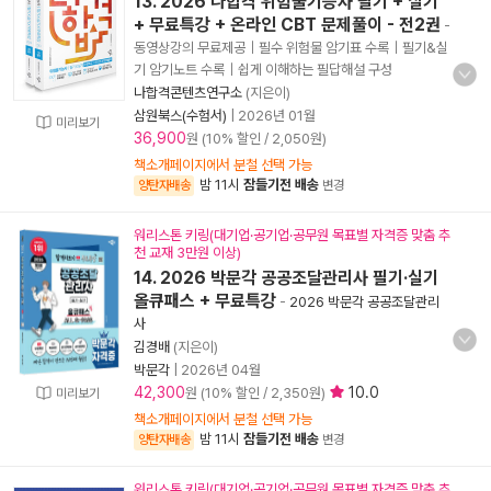
13. 2026 나합격 위험물기능사 필기 + 실기
+ 무료특강 + 온라인 CBT 문제풀이 - 전2권
-
동영상강의 무료제공｜필수 위험물 암기표 수록｜필기&실
기 암기노트 수록｜쉽게 이해하는 필답해설 구성
나합격콘텐츠연구소
(지은이)
삼원북스(수험서)
|
2026년 01월
미리보기
36,900
원 (10% 할인 / 2,050원)
책소개페이지에서 분철 선택 가능
밤 11시
잠들기전 배송
양탄자배송
변경
워리스톤 키링(대기업·공기업·공무원 목표별 자격증 맞춤 추
천 교재 3만원 이상)
14. 2026 박문각 공공조달관리사 필기·실기
올큐패스 + 무료특강
-
2026 박문각 공공조달관리
사
김경배
(지은이)
박문각
|
2026년 04월
42,300
10.0
원 (10% 할인 / 2,350원)
미리보기
책소개페이지에서 분철 선택 가능
밤 11시
잠들기전 배송
양탄자배송
변경
워리스톤 키링(대기업·공기업·공무원 목표별 자격증 맞춤 추