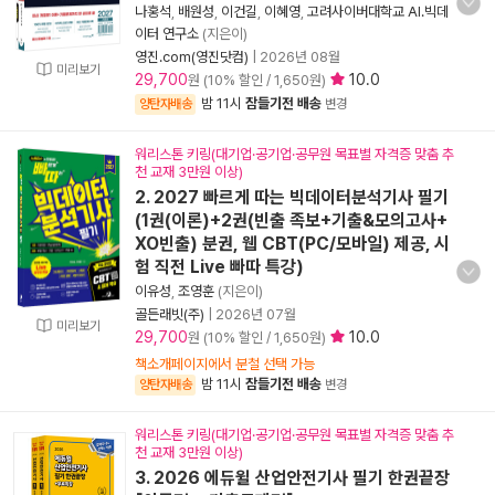
나홍석
,
배원성
,
이건길
,
이혜영
,
고려사이버대학교 AI.빅데
이터 연구소
(지은이)
영진.com(영진닷컴)
|
2026년 08월
미리보기
29,700
10.0
원 (10% 할인 / 1,650원)
밤 11시
잠들기전 배송
양탄자배송
변경
워리스톤 키링(대기업·공기업·공무원 목표별 자격증 맞춤 추
천 교재 3만원 이상)
2. 2027 빠르게 따는 빅데이터분석기사 필기
(1권(이론)+2권(빈출 족보+기출&모의고사+
XO빈출) 분권, 웹 CBT(PC/모바일) 제공, 시
험 직전 Live 빠따 특강)
이유성
,
조영훈
(지은이)
골든래빗(주)
|
2026년 07월
미리보기
29,700
10.0
원 (10% 할인 / 1,650원)
책소개페이지에서 분철 선택 가능
밤 11시
잠들기전 배송
양탄자배송
변경
워리스톤 키링(대기업·공기업·공무원 목표별 자격증 맞춤 추
천 교재 3만원 이상)
3. 2026 에듀윌 산업안전기사 필기 한권끝장