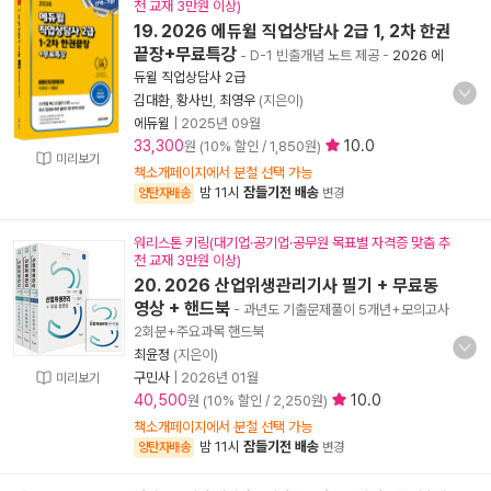
천 교재 3만원 이상)
19. 2026 에듀윌 직업상담사 2급 1, 2차 한권
끝장+무료특강
- D-1 빈출개념 노트 제공
-
2026 에
듀윌 직업상담사 2급
김대환
,
황사빈
,
최영우
(지은이)
에듀윌
|
2025년 09월
33,300
10.0
원 (10% 할인 / 1,850원)
미리보기
책소개페이지에서 분철 선택 가능
밤 11시
잠들기전 배송
양탄자배송
변경
워리스톤 키링(대기업·공기업·공무원 목표별 자격증 맞춤 추
천 교재 3만원 이상)
20. 2026 산업위생관리기사 필기 + 무료동
영상 + 핸드북
- 과년도 기출문제풀이 5개년+모의고사
2회분+주요과목 핸드북
최윤정
(지은이)
구민사
|
2026년 01월
미리보기
40,500
10.0
원 (10% 할인 / 2,250원)
책소개페이지에서 분철 선택 가능
밤 11시
잠들기전 배송
양탄자배송
변경