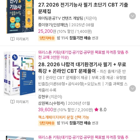
27. 2026 전기기능사 필기 초단기 CBT 기출
문제집
파이팅혼공TV 컨텐츠 개발팀
(지은이)
종이향기(인성재단)
|
2025년 08월
25,200
원 (10% 할인 / 1,400원)
밤 11시
잠들기전 배송
양탄자배송
변경
미리보기
워리스톤 키링(대기업·공기업·공무원 목표별 자격증 맞춤 추
천 교재 3만원 이상)
28. 2026 나합격 대기환경기사 필기 + 무료
특강 + 온라인 CBT 문제풀이
- 최신 출제기준 반
영┃온라인 CBT 문제풀이 제공┃부록 2종 제공 : 유형별
빈출집(이론68형+공식49형)+오답노트┃기출 과목별 스
케줄러 수록
김현우
(지은이)
미리보기
삼원북스(수험서)
|
2026년 01월
39,600
8.0
원 (10% 할인 / 2,200원)
책소개페이지에서 분철 선택 가능
밤 11시
잠들기전 배송
양탄자배송
변경
워리스톤 키링(대기업·공기업·공무원 목표별 자격증 맞춤 추