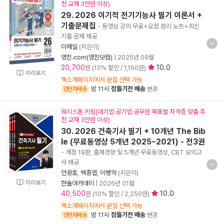
천 교재 3만원 이상)
29. 2026 이기적 전기기능사 필기 이론서 +
기출문제집
- 동영상 강의 무료+요점 정리 노트+최신
기출 문제 제공
이재일
(지은이)
영진.com(영진닷컴)
|
2025년 09월
20,700
10.0
원 (10% 할인 / 1,150원)
미리보기
책소개페이지에서 분철 선택 가능
밤 11시
잠들기전 배송
양탄자배송
변경
워리스톤 키링(대기업·공기업·공무원 목표별 자격증 맞춤 추
천 교재 3만원 이상)
30. 2026 건축기사 필기 + 10개년 The Bib
le (무료동영상 5개년 2025~2021) - 전3권
- 개정 18판, 출제경향 및 5개년 무료동영상, CBT 모의고
사 제공
안광호
,
백종엽
,
이병억
(지은이)
미리보기
한솔아카데미
|
2026년 01월
40,500
10.0
원 (10% 할인 / 2,250원)
책소개페이지에서 분철 선택 가능
밤 11시
잠들기전 배송
양탄자배송
변경