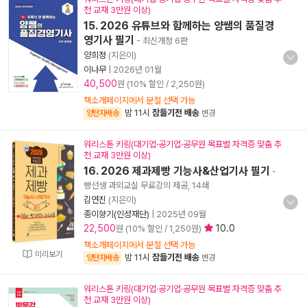
천 교재 3만원 이상)
15. 2026 유튜브와 함께하는 양쌤의 품질경
영기사 필기
- 최신개정 6판
양희정
(지은이)
이나무
|
2026년 01월
40,500
원 (10% 할인 / 2,250원)
책소개페이지에서 분철 선택 가능
밤 11시
잠들기전 배송
양탄자배송
변경
워리스톤 키링(대기업·공기업·공무원 목표별 자격증 맞춤 추
천 교재 3만원 이상)
16. 2026 제과제빵 기능사&산업기사 필기
-
빵선생 과외교실 무료강의 제공, 14쇄
김연진
(지은이)
종이향기(인성재단)
|
2025년 09월
22,500
10.0
원 (10% 할인 / 1,250원)
책소개페이지에서 분철 선택 가능
미리보기
밤 11시
잠들기전 배송
양탄자배송
변경
워리스톤 키링(대기업·공기업·공무원 목표별 자격증 맞춤 추
천 교재 3만원 이상)