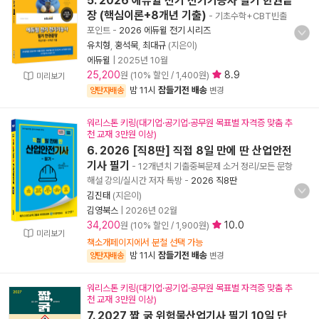
5. 2026 에듀윌 전기 전기기능사 필기 한권끝
장 (핵심이론+8개년 기출)
- 기초수학+CBT빈출
포인트
-
2026 에듀윌 전기 시리즈
유치형
,
홍석묵
,
최대규
(지은이)
에듀윌
|
2025년 10월
25,200
8.9
원 (10% 할인 / 1,400원)
미리보기
밤 11시
잠들기전 배송
양탄자배송
변경
워리스톤 키링(대기업·공기업·공무원 목표별 자격증 맞춤 추
천 교재 3만원 이상)
6. 2026 [직8딴] 직접 8일 만에 딴 산업안전
기사 필기
- 12개년치 기출중복문제 소거 정리/모든 문항
해설 강의/실시간 저자 톡방
-
2026 직8딴
김진태
(지은이)
김영북스
|
2026년 02월
34,200
10.0
원 (10% 할인 / 1,900원)
미리보기
책소개페이지에서 분철 선택 가능
밤 11시
잠들기전 배송
양탄자배송
변경
워리스톤 키링(대기업·공기업·공무원 목표별 자격증 맞춤 추
천 교재 3만원 이상)
7. 2027 짧,굵 위험물산업기사 필기 10일 단