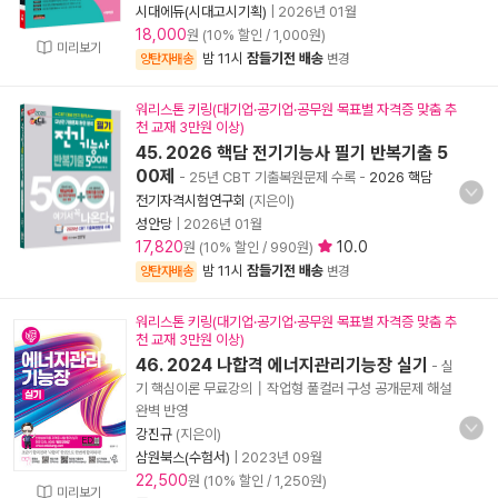
시대에듀(시대고시기획)
|
2026년 01월
18,000
원 (10% 할인 / 1,000원)
미리보기
밤 11시
잠들기전 배송
양탄자배송
변경
워리스톤 키링(대기업·공기업·공무원 목표별 자격증 맞춤 추
천 교재 3만원 이상)
45. 2026 핵담 전기기능사 필기 반복기출 5
00제
- 25년 CBT 기출복원문제 수록
-
2026 핵담
전기자격시험연구회
(지은이)
성안당
|
2026년 01월
17,820
10.0
원 (10% 할인 / 990원)
밤 11시
잠들기전 배송
양탄자배송
변경
워리스톤 키링(대기업·공기업·공무원 목표별 자격증 맞춤 추
천 교재 3만원 이상)
46. 2024 나합격 에너지관리기능장 실기
- 실
기 핵심이론 무료강의┃작업형 풀컬러 구성 공개문제 해설
완벽 반영
강진규
(지은이)
삼원북스(수험서)
|
2023년 09월
22,500
원 (10% 할인 / 1,250원)
미리보기