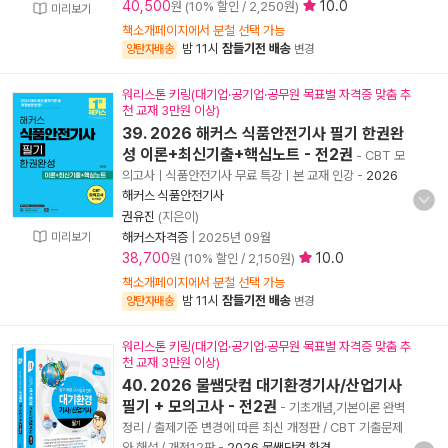
40,500
10.0
원 (10% 할인 / 2,250원)
미리보기
책소개페이지에서 분철 선택 가능
밤 11시
잠들기전 배송
양탄자배송
변경
워리스톤 키링(대기업·공기업·공무원 목표별 자격증 맞춤 추
천 교재 3만원 이상)
39. 2026 해커스 식품안전기사 필기 한권완
성 이론+최신기출+핵심노트 - 전2권
- CBT 모
의고사ㅣ식품안전기사 무료 특강ㅣ본 교재 인강
-
2026
해커스 식품안전기사
권유진
(지은이)
미리보기
해커스자격증
|
2025년 09월
38,700
10.0
원 (10% 할인 / 2,150원)
책소개페이지에서 분철 선택 가능
밤 11시
잠들기전 배송
양탄자배송
변경
워리스톤 키링(대기업·공기업·공무원 목표별 자격증 맞춤 추
천 교재 3만원 이상)
40. 2026 물쌤닷컴 대기환경기사/산업기사
필기 + 모의고사 - 전2권
- 기초개념,기본이론 완벽
정리 / 출제기준 변경에 따른 최신 개정판 / CBT 기출문제
와 해설 / 개정12판
-
2026 물쌤닷컴 환경