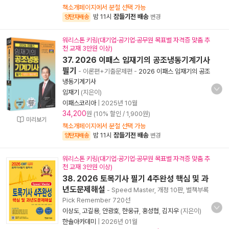
책소개페이지에서 분철 선택 가능
밤 11시
잠들기전 배송
양탄자배송
변경
워리스톤 키링(대기업·공기업·공무원 목표별 자격증 맞춤 추
천 교재 3만원 이상)
37. 2026 이패스 임재기의 공조냉동기계기사
필기
- 이론편+기출문제편
-
2026 이패스 임재기의 공조
냉동기계기사
임재기
(지은이)
이패스코리아
|
2025년 10월
34,200
원 (10% 할인 / 1,900원)
미리보기
책소개페이지에서 분철 선택 가능
밤 11시
잠들기전 배송
양탄자배송
변경
워리스톤 키링(대기업·공기업·공무원 목표별 자격증 맞춤 추
천 교재 3만원 이상)
38. 2026 토목기사 필기 4주완성 핵심 및 과
년도문제해설
- Speed Master, 개정 10판, 별책부록
Pick Remember 720선
이상도
,
고길용
,
안광호
,
한웅규
,
홍성협
,
김지우
(지은이)
한솔아카데미
|
2026년 01월