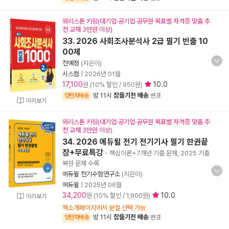
워리스톤 키링(대기업·공기업·공무원 목표별 자격증 맞춤 추
천 교재 3만원 이상)
33. 2026 사회조사분석사 2급 필기 빈출 10
00제
전예정
(지은이)
시스컴
|
2026년 01월
17,100
10.0
원 (10% 할인 / 950원)
밤 11시
잠들기전 배송
양탄자배송
변경
미리보기
워리스톤 키링(대기업·공기업·공무원 목표별 자격증 맞춤 추
천 교재 3만원 이상)
34. 2026 에듀윌 전기 전기기사 필기 한권끝
장+무료특강
- 핵심이론+7개년 기출 문제, 2025 기출
복원 문제 수록
에듀윌 전기수험연구소
(지은이)
에듀윌
|
2025년 06월
34,200
10.0
원 (10% 할인 / 1,900원)
미리보기
책소개페이지에서 분철 선택 가능
밤 11시
잠들기전 배송
양탄자배송
변경