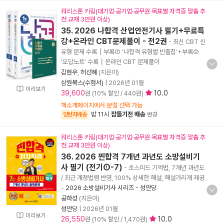
워리스톤 키링(대기업·공기업·공무원 목표별 자격증 맞춤 추
천 교재 3만원 이상)
35. 2026 나합격 산업안전기사 필기+무료특
강+온라인 CBT문제풀이 - 전2권
- 최신 CBT 신
유형 문제 수록┃부록① ’나합격 유형별 빈출집‘+부록②
’오답노트‘ 수록┃온라인 CBT 문제풀이
김현우
,
허선혜
(지은이)
삼원북스(수험서)
|
2026년 01월
미리보기
39,600
10.0
원 (10% 할인 / 440원)
책소개페이지에서 분철 선택 가능
밤 11시
잠들기전 배송
양탄자배송
변경
워리스톤 키링(대기업·공기업·공무원 목표별 자격증 맞춤 추
천 교재 3만원 이상)
36. 2026 찐합격 7개년 과년도 소방설비기
사 필기 (전기①-7)
- 초스피드 기억법, 7개년 과년도
/ 최근 개정법령 반영, 100% 상세한 해설, 해설가리개 제공
-
2026 소방설비기사 시리즈 - 성안당
공하성
(지은이)
성안당
|
2026년 01월
미리보기
26,550
10.0
원 (10% 할인 / 1,470원)