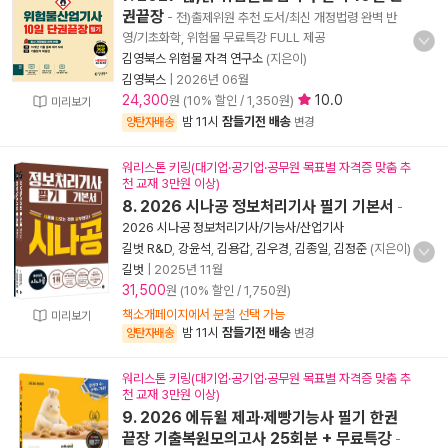
권끝장
- 전)출제위원 추천 도서/최신 개정법령 완벽 반
영/기초화학, 위험물 무료특강 FULL 제공
김영북스 위험물 자격 연구소
(지은이)
김영북스
|
2026년 06월
24,300
10.0
원 (10% 할인 / 1,350원)
미리보기
밤 11시
잠들기전 배송
양탄자배송
변경
워리스톤 키링(대기업·공기업·공무원 목표별 자격증 맞춤 추
천 교재 3만원 이상)
8. 2026 시나공 정보처리기사 필기 기본서
-
2026 시나공 정보처리기사/기능사/산업기사
길벗 R&D
,
강윤석
,
김용갑
,
김우경
,
김종일
,
김정준
(지은이)
길벗
|
2025년 11월
31,500
원 (10% 할인 / 1,750원)
책소개페이지에서 분철 선택 가능
미리보기
밤 11시
잠들기전 배송
양탄자배송
변경
워리스톤 키링(대기업·공기업·공무원 목표별 자격증 맞춤 추
천 교재 3만원 이상)
9. 2026 에듀윌 제과·제빵기능사 필기 한권
끝장 기출복원모의고사 25회분 + 무료특강
-