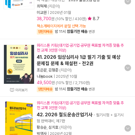
최혁재
(지은이)
미교원
|
2026년 01월
38,700
8.7
원 (10% 할인 / 430원)
책소개페이지에서 분철 선택 가능
밤 11시
잠들기전 배송
양탄자배송
변경
워리스톤 키링(대기업·공기업·공무원 목표별 자격증 맞춤 추
천 교재 3만원 이상)
41. 2026 임상심리사 1급 필기 기출 및 예상
문제집 문제 & 해설편 - 전2권
조은문
,
김형준
(지은이)
나눔book
|
2025년 10월
49,500
원 (10% 할인 / 2,750원)
밤 11시
잠들기전 배송
양탄자배송
변경
미리보기
워리스톤 키링(대기업·공기업·공무원 목표별 자격증 맞춤 추
천 교재 3만원 이상)
42. 2026 철도운송산업기사
- 필기시험 + 실기시
험 완벽대비, 제7판
황승순
,
심치호
(지은이)
박영사
|
2026년 02월