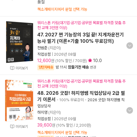
품절
책소개페이지에서 분철 선택 가능
워리스톤 키링(대기업·공기업·공무원 목표별 자격증 맞춤 추
천 교재 3만원 이상)
47. 2027 쩐 기능장의 3일 끝! 지게차운전기
능사 필기 (이론+기출 100% 무료강의)
전범준
(지은이)
직업상점
|
2026년 08월
12,600
10.0
원 (10% 할인 / 700원)
밤 11시
잠들기전 배송
양탄자배송
변경
미리보기
워리스톤 키링(대기업·공기업·공무원 목표별 자격증 맞춤 추
천 교재 3만원 이상)
48. 2026 굿잡! 하지영쌤 직업상담사 2급 필
기 이론서
- 100% 무료강의
-
2026 굿잡! 하지영쌤 직
업상담사
하지영
(지은이)
직업상점
|
2025년 09월
39,600
원 (10% 할인 / 2,200원)
미리보기
책소개페이지에서 분철 선택 가능