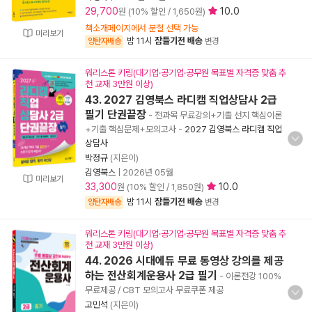
29,700
10.0
원 (10% 할인 / 1,650원)
책소개페이지에서 분철 선택 가능
미리보기
밤 11시
잠들기전 배송
양탄자배송
변경
워리스톤 키링(대기업·공기업·공무원 목표별 자격증 맞춤 추
천 교재 3만원 이상)
43. 2027 김영북스 라디캠 직업상담사 2급
필기 단권끝장
- 전과목 무료강의+기출 선지 핵심이론
+기출 핵심문제+모의고사
-
2027 김영북스 라디캠 직업
상담사
박정규
(지은이)
김영북스
|
2026년 05월
미리보기
33,300
10.0
원 (10% 할인 / 1,850원)
밤 11시
잠들기전 배송
양탄자배송
변경
워리스톤 키링(대기업·공기업·공무원 목표별 자격증 맞춤 추
천 교재 3만원 이상)
44. 2026 시대에듀 무료 동영상 강의를 제공
하는 전산회계운용사 2급 필기
- 이론전강 100%
무료제공 / CBT 모의고사 무료쿠폰 제공
고민석
(지은이)