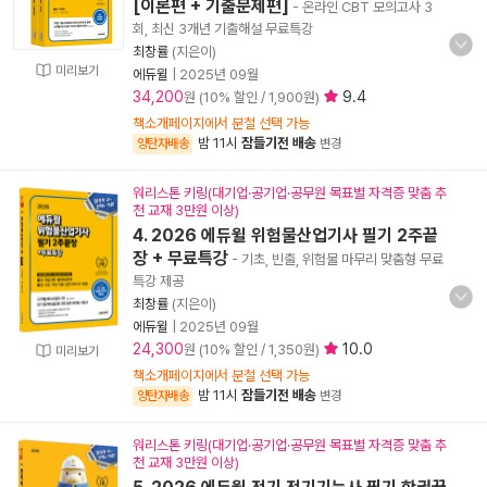
[이론편 + 기출문제편]
- 온라인 CBT 모의고사 3
회, 최신 3개년 기출해설 무료특강
최창률
(지은이)
미리보기
에듀윌
|
2025년 09월
34,200
9.4
원 (10% 할인 / 1,900원)
책소개페이지에서 분철 선택 가능
밤 11시
잠들기전 배송
양탄자배송
변경
워리스톤 키링(대기업·공기업·공무원 목표별 자격증 맞춤 추
천 교재 3만원 이상)
4. 2026 에듀윌 위험물산업기사 필기 2주끝
장 + 무료특강
- 기초, 빈출, 위험물 마무리 맞춤형 무료
특강 제공
최창률
(지은이)
에듀윌
|
2025년 09월
24,300
10.0
원 (10% 할인 / 1,350원)
미리보기
책소개페이지에서 분철 선택 가능
밤 11시
잠들기전 배송
양탄자배송
변경
워리스톤 키링(대기업·공기업·공무원 목표별 자격증 맞춤 추
천 교재 3만원 이상)