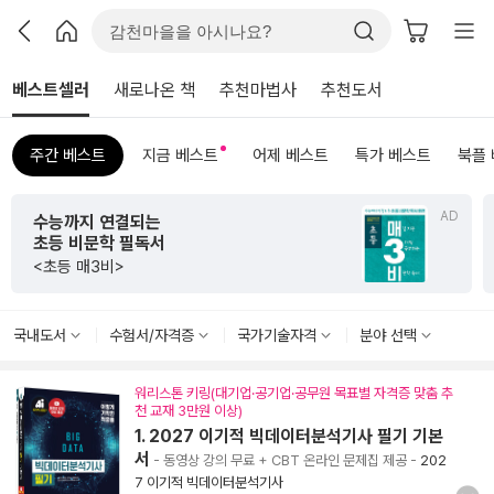
베스트셀러
새로나온 책
추천마법사
추천도서
주간 베스트
지금 베스트
어제 베스트
특가 베스트
북플
AD
초판 한정 한지 제작본!
<그리하여 어느 날 사랑이여>
국내도서
수험서/자격증
국가기술자격
분야 선택
워리스톤 키링(대기업·공기업·공무원 목표별 자격증 맞춤 추
천 교재 3만원 이상)
1. 2027 이기적 빅데이터분석기사 필기 기본
서
- 동영상 강의 무료 + CBT 온라인 문제집 제공
-
202
7 이기적 빅데이터분석기사