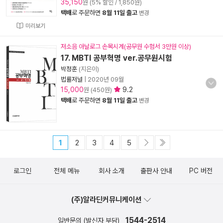
35,150
원 (5% 할인 / 1,850원)
택배
로 주문하면
8월 11일 출고
변경
미리보기
저소음 아날로그 손목시계(공무원 수험서 3만원 이상)
17. MBTI 공부혁명 ver.공무원시험
박정훈
(지은이)
법률저널
|
2020년 09월
15,000
9.2
원 (450원)
택배
로 주문하면
8월 11일 출고
변경
1
2
3
4
5
로그인
전체 메뉴
회사 소개
출판사 안내
PC 버전
(주)알라딘커뮤니케이션
1544-2514
일반문의 (발신자 부담)