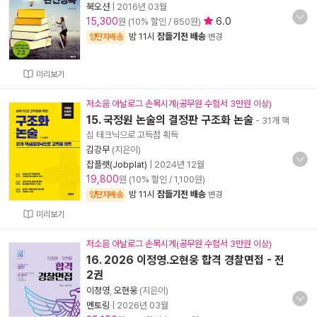
북오션
|
2016년 03월
15,300
6.0
원 (10% 할인 / 850원)
밤 11시
잠들기전 배송
양탄자배송
변경
미리보기
저소음 아날로그 손목시계(공무원 수험서 3만원 이상)
15. 국정원 논술의 결정판 구조화 논술
- 31개 핵
심 테크닉으로 고득점 획득
김강무
(지은이)
잡플랫(Jobplat)
|
2024년 12월
19,800
원 (10% 할인 / 1,100원)
밤 11시
잠들기전 배송
양탄자배송
변경
미리보기
저소음 아날로그 손목시계(공무원 수험서 3만원 이상)
16. 2026 이정영.오현웅 합격 경찰면접 - 전
2권
이정영
,
오현웅
(지은이)
멘토링
|
2026년 03월