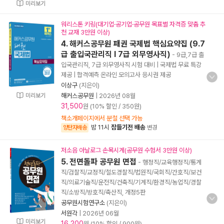
미리보기
워리스톤 키링(대기업·공기업·공무원 목표별 자격증 맞춤 추
천 교재 3만원 이상)
4. 해커스공무원 패권 국제법 핵심요약집 (9.7
급 출입국관리직 l 7급 외무영사직)
- 9급,7급 출
입국관리직, 7급 외무영사직 시험 대비 | 국제법 무료 특강
제공 | 합격예측 온라인 모의고사 응시권 제공
이상구
(지은이)
미리보기
해커스공무원
|
2026년 08월
31,500
원 (10% 할인 / 350원)
책소개페이지에서 분철 선택 가능
밤 11시
잠들기전 배송
양탄자배송
변경
저소음 아날로그 손목시계(공무원 수험서 3만원 이상)
5. 전면돌파 공무원 면접
- 행정직/교육행정직/통계
직/검찰직/교정직/철도경찰직/법원직/국회직/간호직/보건
직/의료기술직/운전직/건축직/기계직/환경직/농업직/경찰
직/소방직/방호직/축산직, 개정5판
공무원시험연구소
(지은이)
서원각
|
2026년 06월
미리보기
16,200
원 (10% 할인 / 900원)