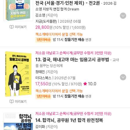
전국 (서울·경기·인천 제외) - 전2권
-
2026 김
소영 지방직 면접 합격 Dream
김소영
(지은이)
지금(도서출판)
|
2026년 06월
미리보기
28,800
원 (10% 할인 / 1,600원)
책소개페이지에서 분철 선택 가능
밤 11시
잠들기전 배송
양탄자배송
변경
저소음 아날로그 손목시계(공무원 수험서 3만원 이상)
13. 결국, 해내고야 마는 임용고시 공부법
- 교사
를 꿈꾸는 당신에게
정태진
(지은이)
미다스북스
|
2025년 07월
17,550
10.0
원 (10% 할인 / 970원)
책소개페이지에서 분철 선택 가능
밤 11시
잠들기전 배송
양탄자배송
변경
미리보기
저소음 아날로그 손목시계(공무원 수험서 3만원 이상)
14. 합격뇌, 공무원 1년 합격 완전정복
김미화
(지은이)