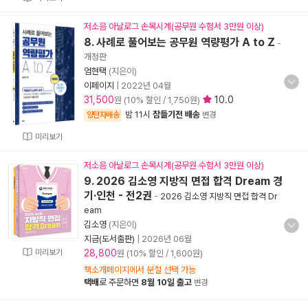
저소음 아날로그 손목시계(공무원 수험서 3만원 이상)
8. 사례로 풀어보는 공무원 역량평가 A to Z
-
개정판
엄현택
(지은이)
이페이지
|
2022년 04월
31,500
10.0
원 (10% 할인 / 1,750원)
밤 11시
잠들기전 배송
양탄자배송
변경
미리보기
저소음 아날로그 손목시계(공무원 수험서 3만원 이상)
9. 2026 김소영 지방직 면접 합격 Dream 경
기·인천 - 전2권
-
2026 김소영 지방직 면접 합격 Dr
eam
김소영
(지은이)
지금(도서출판)
|
2026년 06월
미리보기
28,800
원 (10% 할인 / 1,600원)
책소개페이지에서 분철 선택 가능
택배
로 주문하면
8월 10일 출고
변경