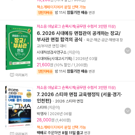
책소개페이지에서 분철 선택 가능
밤 11시
잠들기전 배송
양탄자배송
변경
저소음 아날로그 손목시계(공무원 수험서 3만원 이상)
6. 2026 시대에듀 면접관이 공개하는 장교/
부사관 면접 합격의 공식
- 육군·해군·공군·해병대 장
교/부사관 면접 대비
시대적성검사연구소
(지은이)
시대에듀(시대고시기획)
|
2026년 03월
21,600
원 (10% 할인 / 1,200원)
밤 11시
잠들기전 배송
양탄자배송
변경
미리보기
저소음 아날로그 손목시계(공무원 수험서 3만원 이상)
7. 2026 스티마 면접 교육행정직 (서울·경기·
인천편)
-
2026 스티마 면접
스티마
(지은이)
박영사
|
2026년 06월
28,000
원 (1,400원)
책소개페이지에서 분철 선택 가능
택배
로 주문하면
8월 11일 출고
변경
미리보기