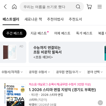
베스트셀러
새로나온 책
추천마법사
추천도서
주간 베스트
지금 베스트
어제 베스트
특가 베스트
북플
AD
수능까지 연결되는
초등 비문학 필독서
<초등 매3비>
수험서/자격증
공무원 수험서
공무원 면접/수기
분야 선택
저소음 아날로그 손목시계(공무원 수험서 3만원 이상)
1. 2026 스티마 면접 지방직 (경기도 부록편)
- 제3판
-
2026 스티마 면접
스티마
(지은이)
박영사
|
2026년 06월