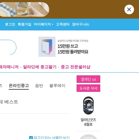
로그인
회원가입
마이페이지
고객센터
장바구니
(0)
매자매니저
알라딘에 중고팔기
중고 전문셀러샵
알라딘 us
즈
온라인중고
음반
블루레이
도서관 사서
제 베스트
재고가 있는 상품만 보기