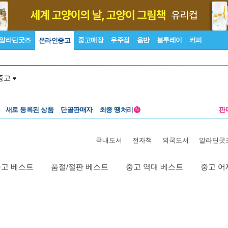
알라딘굿즈
중고매장
우주점
음반
블루레이
커피
온라인중고
중고
새로 등록된 상품
단골판매자
최종 땡처리
판
N
국내도서
전자책
외국도서
알라딘굿
중고 베스트
품절/절판 베스트
중고 역대 베스트
중고 어