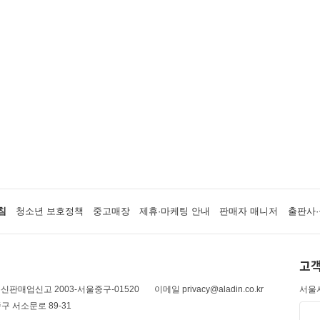
침
청소년 보호정책
중고매장
제휴·마케팅 안내
판매자 매니저
출판사·
고객
신판매업신고 2003-서울중구-01520
이메일 privacy@aladin.co.kr
서울시
구 서소문로 89-31