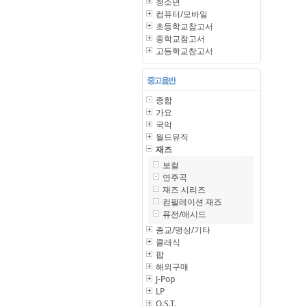
청소년
컴퓨터/모바일
초등학교참고서
중학교참고서
고등학교참고서
중고 음반
종합
가요
국악
월드뮤직
재즈
보컬
연주곡
재즈 시리즈
컴필레이션 재즈
퓨전/애시드
종교/명상/기타
클래식
팝
해외구매
J-Pop
LP
O.S.T.