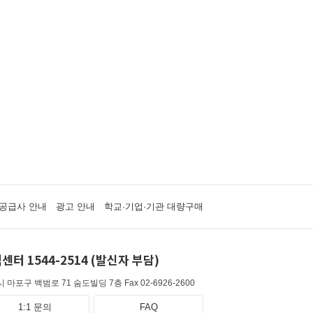
공급사 안내
광고 안내
학교·기업·기관 대량구매
센터 1544-2514 (발신자 부담)
 마포구 백범로 71 숨도빌딩 7층
Fax 02-6926-2600
1:1 문의
FAQ