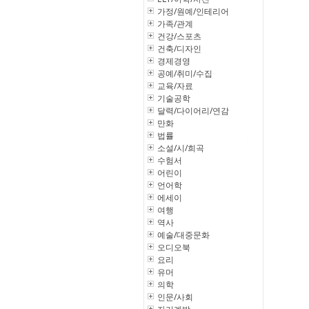
가정/원예/인테리어
가족/관계
건강/스포츠
건축/디자인
경제경영
공예/취미/수집
교육/자료
기술공학
달력/다이어리/연감
만화
법률
소설/시/희곡
수험서
어린이
언어학
에세이
여행
역사
예술/대중문화
오디오북
요리
유머
의학
인문/사회