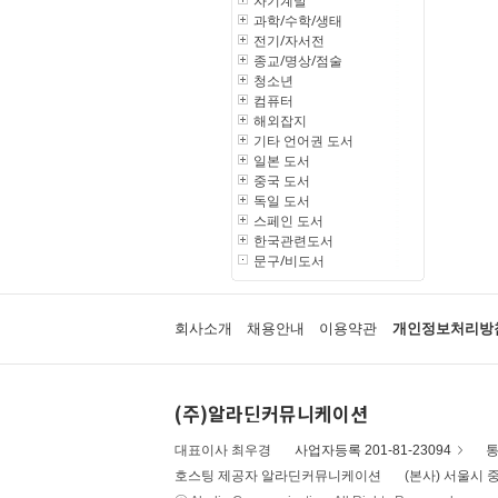
자기계발
과학/수학/생태
전기/자서전
종교/명상/점술
청소년
컴퓨터
해외잡지
기타 언어권 도서
일본 도서
중국 도서
독일 도서
스페인 도서
한국관련도서
문구/비도서
회사소개
채용안내
이용약관
개인정보처리방
(주)알라딘커뮤니케이션
대표이사 최우경
사업자등록 201-81-23094
통
호스팅 제공자 알라딘커뮤니케이션
(본사) 서울시 중