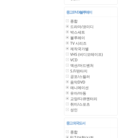
중고 DVD/블루레이
종합
드라마/코미디
박스세트
블루레이
TV 시리즈
제작국가별
VHS (비디오테이프)
VCD
액션/어드벤처
S.F/판타지
공포/스릴러
음악DVD
애니메이션
유아/아동
교양/다큐멘터리
취미/스포츠
성인
중고 외국도서
종합
ELT/어학/사전