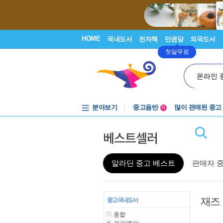
HOME
국내도서
전자책
만권당
외국도서
첫달무료
온라인 
분야보기
중고음반
많이 판매된 중고
N
1천원부터
베스트셀러
중고음반
알라딘 중고 베스트
판매자 
재즈
중고 국내도서
종합