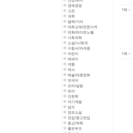
건강/취미
경제경영
1위
고전
과학
달력/기타
대학교재/전문서적
만화/라이트노벨
사회과학
소설/시/희곡
수험서/자격증
어린이
1위
에세이
여행
역사
예술/대중문화
외국어
요리/살림
유아
인문학
자기계발
잡지
장르소설
전집/중고전집
종교/역학
좋은부모