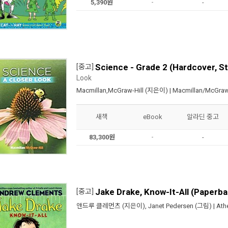
5,390원
-
-
Science - Grade 2 (Hardcover, S
[중고]
Look
Macmillan,McGraw-Hill
(지은이) |
Macmillan/McGraw-
새책
eBook
알라딘 중고
83,300원
-
-
Jake Drake, Know-It-All (Paperba
[중고]
앤드루 클레먼츠
(지은이),
Janet Pedersen
(그림) |
Ath