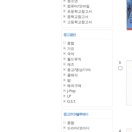
청소년
컴퓨터/모바일
초등학교참고서
중학교참고서
고등학교참고서
중고 음반
종합
가요
국악
월드뮤직
3.
재즈
종교/명상/기타
클래식
팝
해외구매
J-Pop
LP
O.S.T.
중고 DVD/블루레이
종합
드라마/코미디
4.