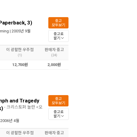
중고
(Paperback, 3)
모두보기
rning
| 2005년 9월
중고로
팔기
이 광활한 우주점
판매자 중고
(1)
(24)
12,700원
2,000원
중고
mph and Tragedy
모두보기
- 크리스토퍼 놀란 <오
k)
중고로
팔기
 2006년 4월
이 광활한 우주점
판매자 중고