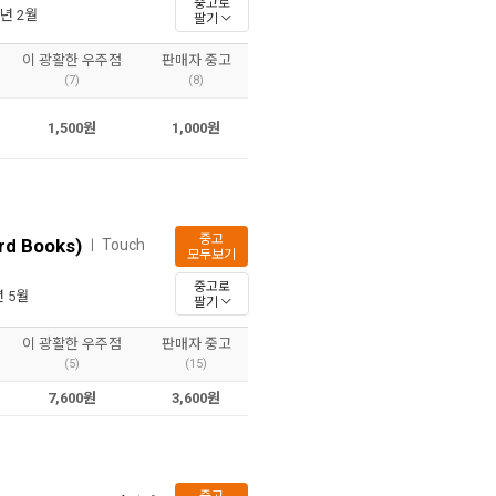
중고로
5년 2월
팔기
이 광활한 우주점
판매자 중고
(7)
(8)
1,500원
1,000원
중고
rd Books)
Touch
ㅣ
모두보기
중고로
년 5월
팔기
이 광활한 우주점
판매자 중고
(5)
(15)
7,600원
3,600원