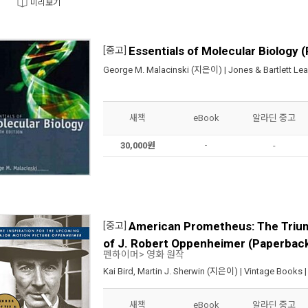
미리보기
Essentials of Molecular Biology 
[중고]
George M. Malacinski
(지은이) |
Jones & Bartlett Lea
새책
eBook
알라딘 중고
30,000원
-
-
American Prometheus: The Triu
[중고]
of J. Robert Oppenheimer (Paperbac
펜하이머> 영화 원작
Kai Bird
,
Martin J. Sherwin
(지은이) |
Vintage Books
|
새책
eBook
알라딘 중고