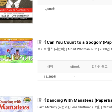
9,000원
-
-
Can You Count to a Googol? (Pa
[중고]
로버트 웰스
(지은이) |
Albert Whitman & Co
| 2000년 
새책
eBook
알라딘 중고
16,200원
-
-
Dancing With Manatees (Paperb
[중고]
Faith McNulty
(지은이),
Lena Shiffman
(그림) |
Cartw