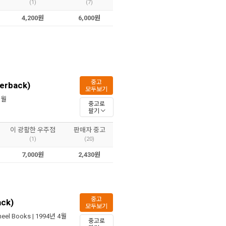
(1)
(7)
4,200원
6,000원
중고
perback)
모두보기
1월
중고로
팔기
이 광활한 우주점
판매자 중고
(1)
(20)
7,000원
2,430원
중고
ack)
모두보기
heel Books
| 1994년 4월
중고로