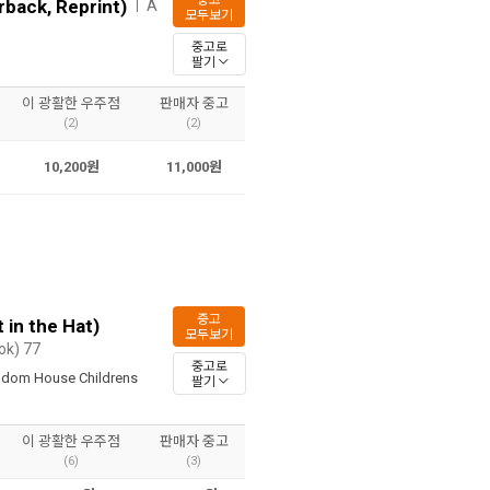
중고
rback, Reprint)
A
ㅣ
모두보기
중고로
팔기
이 광활한 우주점
판매자 중고
(2)
(2)
10,200원
11,000원
중고
 in the Hat)
모두보기
ok) 77
중고로
dom House Childrens
팔기
이 광활한 우주점
판매자 중고
(6)
(3)