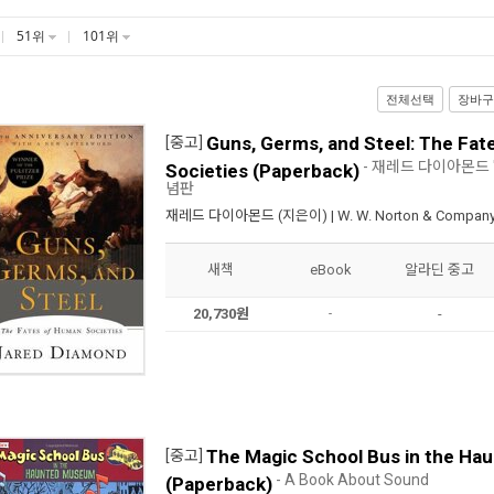
51위
101위
전체선택
장바구
Guns, Germs, and Steel: The Fa
[중고]
- 재레드 다이아몬드 '
Societies (Paperback)
념판
재레드 다이아몬드
(지은이) |
W. W. Norton & Compan
새책
eBook
알라딘 중고
20,730원
-
-
The Magic School Bus in the H
[중고]
- A Book About Sound
(Paperback)