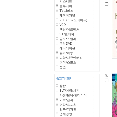
박스세트
블루레이
TV 시리즈
제작국가별
VHS (비디오테이프)
VCD
액션/어드벤처
S.F/판타지
공포/스릴러
음악DVD
애니메이션
유아/아동
교양/다큐멘터리
취미/스포츠
성인
5.
중고 외국도서
종합
ELT/어학/사전
가정/원예/인테리어
가족/관계
건강/스포츠
건축/디자인
경제경영