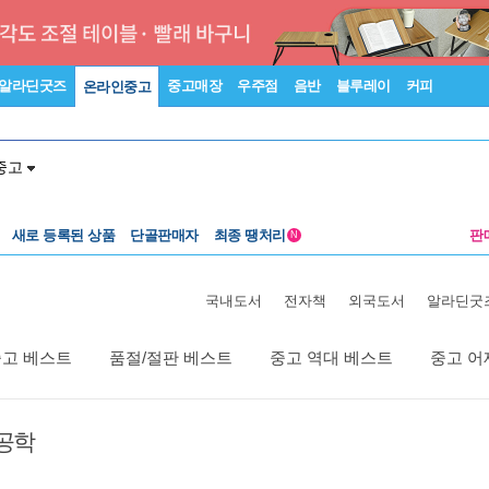
알라딘굿즈
중고매장
우주점
음반
블루레이
커피
온라인중고
중고
새로 등록된 상품
단골판매자
최종 땡처리
판
N
국내도서
전자책
외국도서
알라딘굿
중고 베스트
품절/절판 베스트
중고 역대 베스트
중고 어
공학