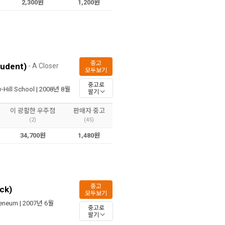
2,300원
1,200원
중고
tudent)
- A Closer
모두보기
중고로
Hill School
| 2008년 8월
팔기
이 광활한 우주점
판매자 중고
(2)
(45)
34,700원
1,480원
중고
ck)
모두보기
eneum
| 2007년 6월
중고로
팔기