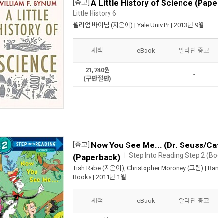
A Little History of Science (Pape
[중고]
Little History 6
윌리엄 바이넘
(지은이) |
Yale Univ Pr
| 2013년 9월
새책
eBook
알라딘 중고
21,740원
-
-
(구판절판)
Now You See Me... (Dr. Seuss/Cat
[중고]
Step Into Reading Step 2 (Bo
ㅣ
(Paperback)
Tish Rabe
(지은이),
Christopher Moroney
(그림) |
Ran
Books
| 2011년 1월
새책
eBook
알라딘 중고