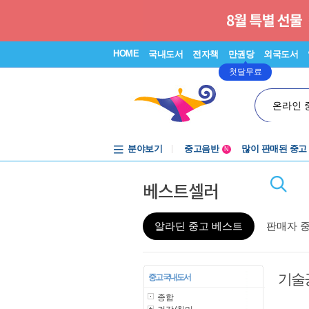
HOME
국내도서
전자책
만권당
외국도서
첫달무료
온라인 
분야보기
중고음반
많이 판매된 중고
N
1천원부터
베스트셀러
중고음반
알라딘 중고 베스트
판매자 
기술
중고 국내도서
종합