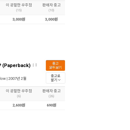
이 광활한 우주점
판매자 중고
(15)
(10)
3,000원
3,000원
중고
? (Paperback)
I
ㅣ
모두보기
중고로
llow
| 2007년 2월
팔기
이 광활한 우주점
판매자 중고
(6)
(26)
2,600원
690원