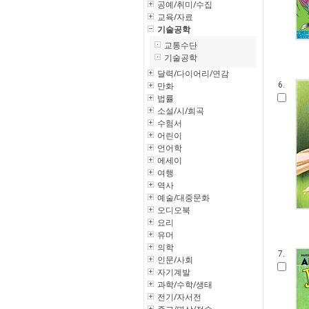
공예/취미/수집
교육/자료
기술공학
교통수단
기술공학
달력/다이어리/연감
만화
6.
법률
소설/시/희곡
수험서
어린이
언어학
에세이
여행
역사
예술/대중문화
오디오북
요리
유머
의학
7.
인문/사회
자기계발
과학/수학/생태
전기/자서전