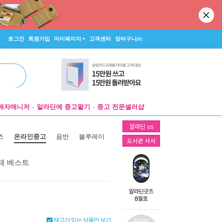
로그인
회원가입
마이페이지
고객센터
장바구니
(0)
매자매니저
알라딘에 중고팔기
중고 전문셀러샵
알라딘 us
즈
온라인중고
음반
블루레이
도서관 사서
제 베스트
재고가 있는 상품만 보기