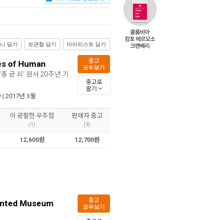
니 담기
보관함 담기
마이리스트 담기
중고
tes of Human
모두보기
총 균 쇠' 원서 20주년 기
중고로
팔기
y
| 2017년 3월
이 광활한 우주점
판매자 중고
(1)
(9)
12,600원
12,700원
중고
aunted Museum
모두보기