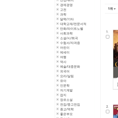
건강/취미
경제경영
1위
고전
과학
달력/기타
대학교재/전문서적
만화/라이트노벨
1.
사회과학
소설/시/희곡
수험서/자격증
어린이
에세이
여행
역사
예술/대중문화
외국어
요리/살림
유아
인문학
자기계발
잡지
장르소설
전집/중고전집
2.
종교/역학
좋은부모