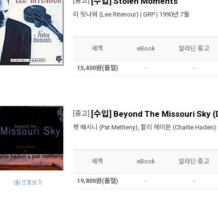
[수입] Stolen Moments
[중고]
리 릿나워 (Lee Ritenour)
|
GRP
| 1990년 7월
새책
eBook
알라딘 중고
15,400원(품절)
-
-
[수입] Beyond The Missouri Sky (
[중고]
팻 매시니 (Pat Metheny)
,
찰리 헤이든 (Charlie Haden)
새책
eBook
알라딘 중고
19,800원(품절)
-
-