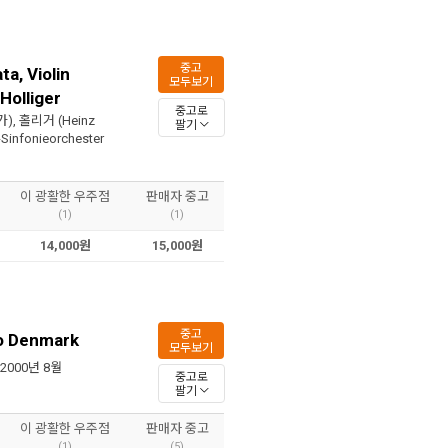
중고
ta, Violin
모두보기
Holliger
중고로
가),
홀리거 (Heinz
팔기
fonieorchester
이 광활한 우주점
판매자 중고
(1)
(1)
14,000원
15,000원
중고
To Denmark
모두보기
 2000년 8월
중고로
팔기
이 광활한 우주점
판매자 중고
(1)
(5)