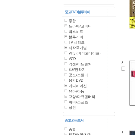
중고 DVD/블루레이
종합
드라마/코미디
박스세트
블루레이
TV 시리즈
제작국가별
VHS (비디오테이프)
VCD
5.
액션/어드벤처
S.F/판타지
공포/스릴러
음악DVD
애니메이션
유아/아동
교양/다큐멘터리
취미/스포츠
성인
중고 외국도서
종합
6.
ELT/어학/사전