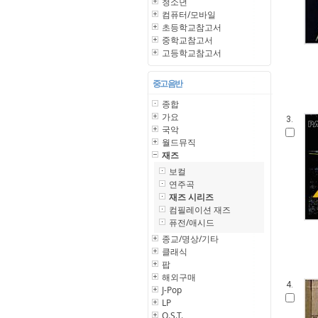
청소년
컴퓨터/모바일
초등학교참고서
중학교참고서
고등학교참고서
중고 음반
종합
가요
3.
국악
월드뮤직
재즈
보컬
연주곡
재즈 시리즈
컴필레이션 재즈
퓨전/애시드
종교/명상/기타
클래식
팝
해외구매
4.
J-Pop
LP
O.S.T.