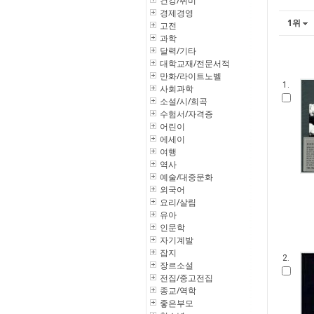
건강/취미
경제경영
1위
고전
과학
달력/기타
대학교재/전문서적
만화/라이트노벨
1.
사회과학
소설/시/희곡
수험서/자격증
어린이
에세이
여행
역사
예술/대중문화
외국어
요리/살림
유아
인문학
자기계발
잡지
2.
장르소설
전집/중고전집
종교/역학
좋은부모