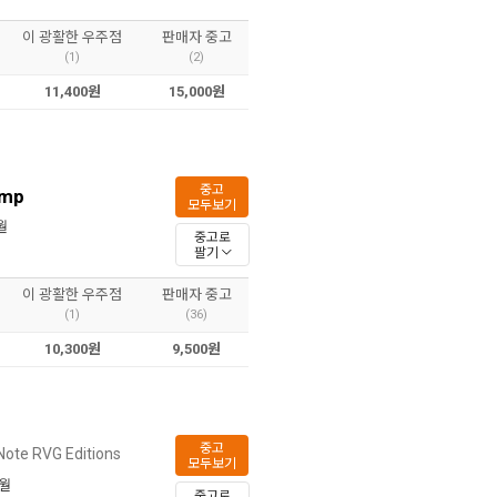
이 광활한 우주점
판매자 중고
(1)
(2)
11,400원
15,000원
중고
amp
모두보기
월
중고로
팔기
이 광활한 우주점
판매자 중고
(1)
(36)
10,300원
9,500원
중고
Note RVG Editions
모두보기
1월
중고로