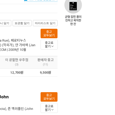
니 담기
보관함 담기
마이리스트 담기
중고
모두보기
a Rue)
,
페로티누스
중고로
)
(작곡가),
얀 가바렉 (Jan
팔기
ECM
| 2009년 10월
이 광활한 우주점
판매자 중고
(3)
(11)
12,700원
9,500원
중고
/John
모두보기
중고로
cia)
,
존 맥러플린 (John
팔기