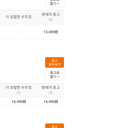
팔기
판매자 중고
이 광활한 우주점
(6)
-
12,000원
중고
모두보기
중고로
팔기
이 광활한 우주점
판매자 중고
(1)
(3)
10,900원
14,900원
중고