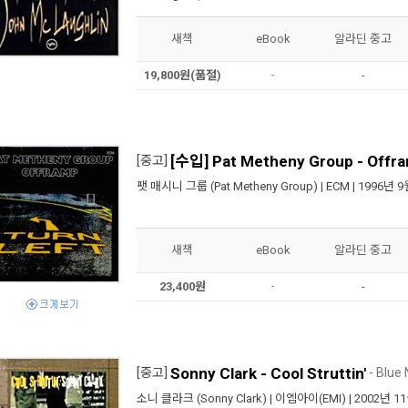
새책
eBook
알라딘 중고
19,800원(품절)
-
-
[수입] Pat Metheny Group - Offr
[중고]
팻 매시니 그룹 (Pat Metheny Group)
|
ECM
| 1996년 9
새책
eBook
알라딘 중고
23,400원
-
-
Sonny Clark - Cool Struttin'
[중고]
- Blue 
소니 클라크 (Sonny Clark)
|
이엠아이(EMI)
| 2002년 1