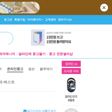
로그인
회원가입
마이페이지
고객센터
장바구니
(0)
매자매니저
알라딘에 중고팔기
중고 전문셀러샵
알라딘 us
즈
온라인중고
음반
블루레이
도서관 사서
제 베스트
재고가 있는 상품만 보기