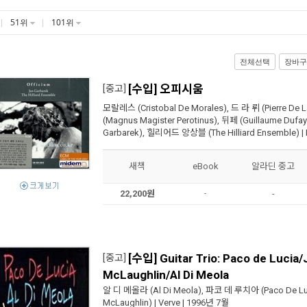
51위
101위
전체선택
장바구
[수입] 오피시움
[중고]
모랄레스 (Cristobal De Morales)
,
드 라 뤼 (Pierre De L
(Magnus Magister Perotinus)
,
뒤페 (Guillaume Dufay
Garbarek)
,
힐리어드 앙상블 (The Hilliard Ensemble)
|
새책
eBook
알라딘 중고
22,200원
-
-
[수입] Guitar Trio: Paco de Lucia
[중고]
McLaughlin/Al Di Meola
알 디 메올라 (Al Di Meola)
,
파코 데 루치아 (Paco De Lu
McLaughlin)
|
Verve
| 1996년 7월