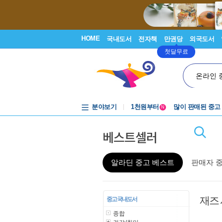
HOME
국내도서
전자책
만권당
외국도서
첫달무료
온라인 
중고음반
분야보기
1천원부터
많이 판매된 중고
N
중고음반
베스트셀러
알라딘 중고 베스트
판매자 
재즈
중고 국내도서
종합