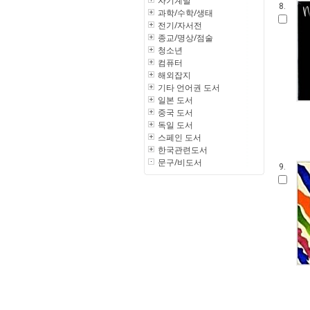
자기계발
8.
과학/수학/생태
전기/자서전
종교/명상/점술
청소년
컴퓨터
해외잡지
기타 언어권 도서
일본 도서
중국 도서
독일 도서
스페인 도서
한국관련도서
문구/비도서
9.