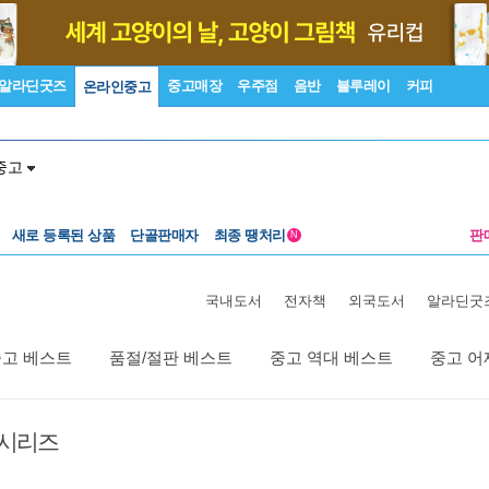
알라딘굿즈
중고매장
우주점
음반
블루레이
커피
온라인중고
중고
새로 등록된 상품
단골판매자
최종 땡처리
판
N
국내도서
전자책
외국도서
알라딘굿
중고 베스트
품절/절판 베스트
중고 역대 베스트
중고 어
 시리즈