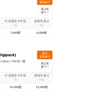
모두보기
중고로
팔기
이 광활한 우주점
판매자 중고
(1)
(1)
7,600원
6,000원
중고
Digipack)
모두보기
|
Verve
| 1997년 7월
중고로
팔기
이 광활한 우주점
판매자 중고
(1)
(10)
10,300원
13,000원