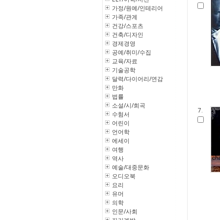
가정/원예/인테리어
가족/관계
건강/스포츠
건축/디자인
경제경영
공예/취미/수집
교육/자료
기술공학
달력/다이어리/연감
만화
법률
소설/시/희곡
7.
수험서
어린이
언어학
에세이
여행
역사
예술/대중문화
오디오북
요리
유머
의학
인문/사회