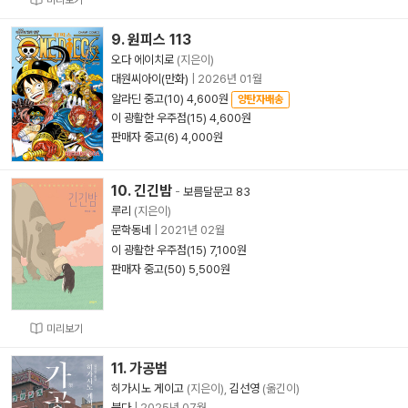
미리보기
9. 원피스 113
오다 에이치로
(지은이)
대원씨아이(만화)
|
2026년 01월
알라딘 중고(10) 4,600원
양탄자배송
이 광활한 우주점(15) 4,600원
판매자 중고(6) 4,000원
10. 긴긴밤
-
보름달문고 83
루리
(지은이)
문학동네
|
2021년 02월
이 광활한 우주점(15) 7,100원
판매자 중고(50) 5,500원
미리보기
11. 가공범
히가시노 게이고
(지은이),
김선영
(옮긴이)
북다
|
2025년 07월