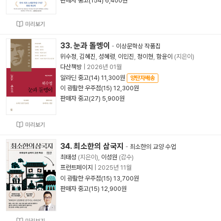
판매자 중고(154) 6,400원
미리보기
33. 눈과 돌멩이
-
이상문학상 작품집
위수정
,
김혜진
,
성혜령
,
이민진
,
정이현
,
함윤이
(지은이)
다산책방
|
2026년 01월
알라딘 중고(14) 11,300원
양탄자배송
이 광활한 우주점(15) 12,300원
판매자 중고(27) 5,900원
미리보기
34. 최소한의 삼국지
-
최소한의 교양 수업
최태성
(지은이),
이성원
(감수)
프런트페이지
|
2025년 11월
이 광활한 우주점(15) 13,700원
판매자 중고(15) 12,900원