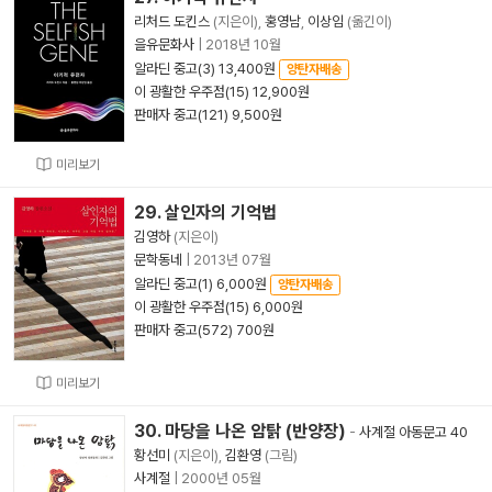
리처드 도킨스
(지은이),
홍영남
,
이상임
(옮긴이)
을유문화사
|
2018년 10월
알라딘 중고(3) 13,400원
양탄자배송
이 광활한 우주점(15) 12,900원
판매자 중고(121) 9,500원
미리보기
29. 살인자의 기억법
김영하
(지은이)
문학동네
|
2013년 07월
알라딘 중고(1) 6,000원
양탄자배송
이 광활한 우주점(15) 6,000원
판매자 중고(572) 700원
미리보기
30. 마당을 나온 암탉 (반양장)
-
사계절 아동문고 40
황선미
(지은이),
김환영
(그림)
사계절
|
2000년 05월