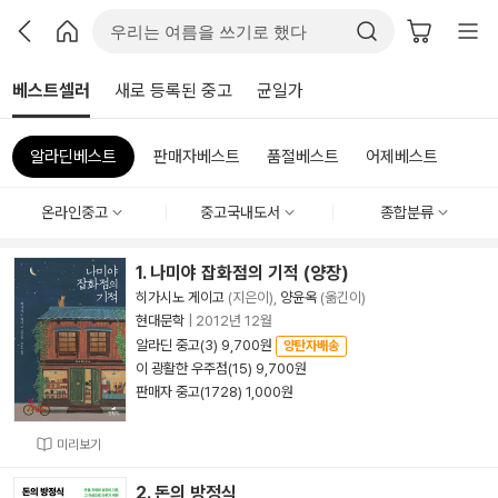
베스트셀러
새로 등록된 중고
균일가
알라딘베스트
판매자베스트
품절베스트
어제베스트
온라인중고
중고국내도서
종합분류
1. 나미야 잡화점의 기적 (양장)
히가시노 게이고
(지은이),
양윤옥
(옮긴이)
현대문학
|
2012년 12월
알라딘 중고(3) 9,700원
양탄자배송
이 광활한 우주점(15) 9,700원
판매자 중고(1728) 1,000원
미리보기
2. 돈의 방정식