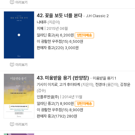
미리보기
42. 꽃을 보듯 너를 본다
-
J.H Classic 2
나태주
(지은이)
지혜
|
2015년 06월
알라딘 중고(4) 6,200원
양탄자배송
이 광활한 우주점(15) 6,500원
판매자 중고(220) 3,000원
미리보기
43. 미움받을 용기 (반양장)
-
미움받을 용기 1
기시미 이치로
,
고가 후미타케
(지은이),
전경아
(옮긴이),
김정운
(감수)
인플루엔셜(주)
|
2014년 11월
알라딘 중고(7) 8,900원
양탄자배송
이 광활한 우주점(15) 8,900원
판매자 중고(1792) 280원
미리보기