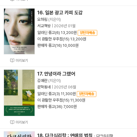
16. 일본 광고 카피 도감
오하림
(지은이)
서교책방
|
2026년 01월
알라딘 중고(6) 13,200원
양탄자배송
이 광활한 우주점(15) 13,200원
판매자 중고(16) 10,000원
미리보기
17. 안녕이라 그랬어
김애란
(지은이)
문학동네
|
2025년 06월
알라딘 중고(3) 11,300원
양탄자배송
이 광활한 우주점(15) 11,300원
판매자 중고(36) 7,000원
미리보기
18. 다크심리학 : 연애의 법칙
-
다크심리학