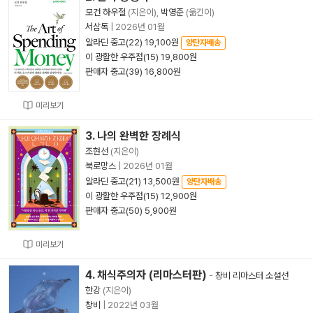
모건 하우절
(지은이),
박영준
(옮긴이)
서삼독
|
2026년 01월
알라딘 중고(22) 19,100원
양탄자배송
이 광활한 우주점(15) 19,800원
판매자 중고(39) 16,800원
미리보기
3. 나의 완벽한 장례식
조현선
(지은이)
북로망스
|
2026년 01월
알라딘 중고(21) 13,500원
양탄자배송
이 광활한 우주점(15) 12,900원
판매자 중고(50) 5,900원
미리보기
4. 채식주의자 (리마스터판)
-
창비 리마스터 소설선
한강
(지은이)
창비
|
2022년 03월