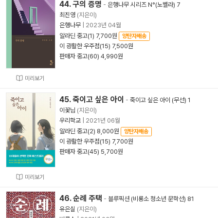
44. 구의 증명
-
은행나무 시리즈 N°(노벨라) 7
최진영
(지은이)
은행나무
|
2023년 04월
알라딘 중고(1) 7,700원
양탄자배송
이 광활한 우주점(15) 7,500원
판매자 중고(60) 4,990원
미리보기
45. 죽이고 싶은 아이
-
죽이고 싶은 아이 (무선) 1
이꽃님
(지은이)
우리학교
|
2021년 06월
알라딘 중고(2) 8,000원
양탄자배송
이 광활한 우주점(15) 7,700원
판매자 중고(45) 5,700원
미리보기
46. 순례 주택
-
블루픽션 (비룡소 청소년 문학선) 81
유은실
(지은이)