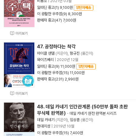
비룡소
|
2021년 03월
알라딘 중고(1) 9,100원
양탄자배송
이 광활한 우주점(9) 8,300원
판매자 중고(47) 7,000원
미리보기
47. 공정하다는 착각
마이클 샌델
(지은이),
함규진
(옮긴이)
와이즈베리
|
2020년 12월
알라딘 중고(9) 11,000원
양탄자배송
이 광활한 우주점(15) 11,000원
판매자 중고(231) 2,990원
미리보기
48. 데일 카네기 인간관계론 (50만부 돌파 초판
무삭제 완역본)
-
데일 카네기 원전 완역본 시리즈
데일 카네기
(지은이),
임상훈
(옮긴이)
현대지성
|
2019년 10월
이 광활한 우주점(15) 7,400원