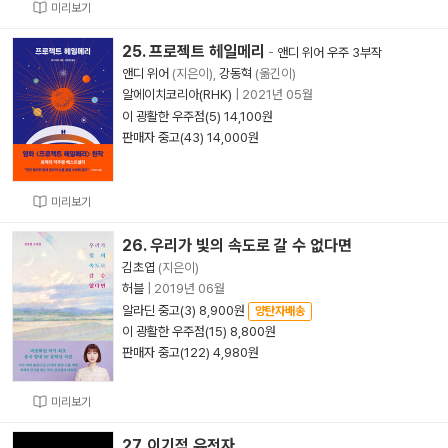
미리보기
25. 프로젝트 헤일메리
-
앤디 위어 우주 3부작
앤디 위어
(지은이),
강동혁
(옮긴이)
알에이치코리아(RHK)
|
2021년 05월
이 광활한 우주점(5) 14,100원
판매자 중고(43) 14,000원
미리보기
26. 우리가 빛의 속도로 갈 수 없다면
김초엽
(지은이)
허블
|
2019년 06월
알라딘 중고(3) 8,900원
양탄자배송
이 광활한 우주점(15) 8,800원
판매자 중고(122) 4,980원
미리보기
27. 이기적 유전자