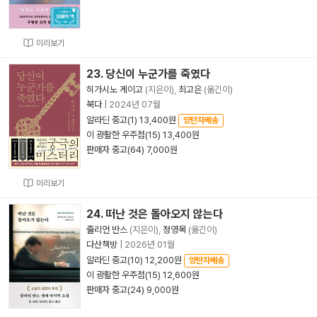
미리보기
23. 당신이 누군가를 죽였다
히가시노 게이고
(지은이),
최고은
(옮긴이)
북다
|
2024년 07월
알라딘 중고(1) 13,400원
양탄자배송
이 광활한 우주점(15) 13,400원
판매자 중고(64) 7,000원
미리보기
24. 떠난 것은 돌아오지 않는다
줄리언 반스
(지은이),
정영목
(옮긴이)
다산책방
|
2026년 01월
알라딘 중고(10) 12,200원
양탄자배송
이 광활한 우주점(15) 12,600원
판매자 중고(24) 9,000원