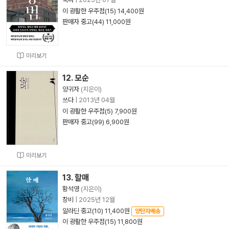
이 광활한 우주점(15) 14,400원
판매자 중고(44) 11,000원
미리보기
12. 모순
양귀자
(지은이)
쓰다
|
2013년 04월
이 광활한 우주점(5) 7,900원
판매자 중고(99) 6,900원
미리보기
13. 할매
황석영
(지은이)
창비
|
2025년 12월
알라딘 중고(10) 11,400원
양탄자배송
이 광활한 우주점(15) 11,800원