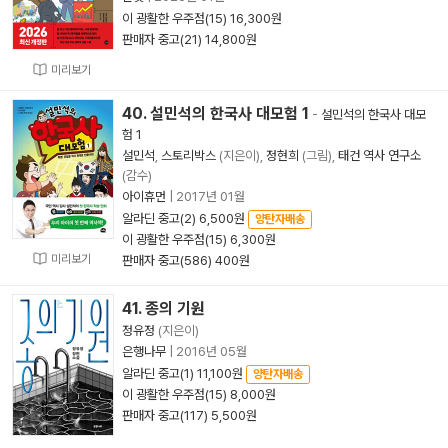
이 광활한 우주점(15) 16,300원
판매자 중고(21) 14,800원
미리보기
40. 설민석의 한국사 대모험 1
-
설민석의 한국사 대모
험 1
설민석
,
스토리박스
(지은이),
정현희
(그림),
태건 역사 연구소
(감수)
아이휴먼
|
2017년 01월
알라딘 중고(2) 6,500원
양탄자배송
이 광활한 우주점(15) 6,300원
미리보기
판매자 중고(586) 400원
41. 종의 기원
정유정
(지은이)
은행나무
|
2016년 05월
알라딘 중고(1) 11,100원
양탄자배송
이 광활한 우주점(15) 8,000원
판매자 중고(117) 5,500원