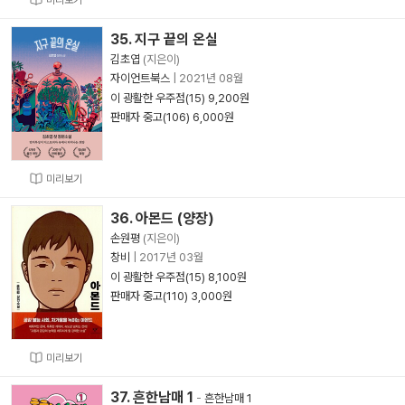
미리보기
35. 지구 끝의 온실
김초엽
(지은이)
자이언트북스
|
2021년 08월
이 광활한 우주점(15) 9,200원
판매자 중고(106) 6,000원
미리보기
36. 아몬드 (양장)
손원평
(지은이)
창비
|
2017년 03월
이 광활한 우주점(15) 8,100원
판매자 중고(110) 3,000원
미리보기
37. 흔한남매 1
-
흔한남매 1