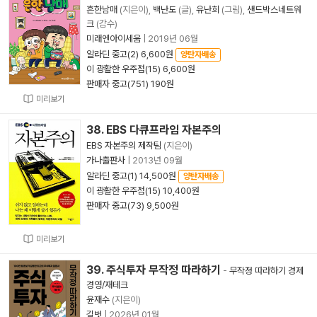
흔한남매
(지은이),
백난도
(글),
유난희
(그림),
샌드박스네트워
크
(감수)
미래엔아이세움
|
2019년 06월
알라딘 중고(2) 6,600원
양탄자배송
이 광활한 우주점(15) 6,600원
판매자 중고(751) 190원
미리보기
38. EBS 다큐프라임 자본주의
EBS 자본주의 제작팀
(지은이)
가나출판사
|
2013년 09월
알라딘 중고(1) 14,500원
양탄자배송
이 광활한 우주점(15) 10,400원
판매자 중고(73) 9,500원
미리보기
39. 주식투자 무작정 따라하기
-
무작정 따라하기 경제
경영/재테크
윤재수
(지은이)
길벗
|
2026년 01월