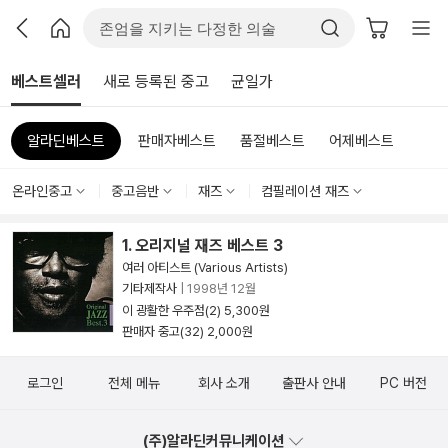
베스트셀러
새로 등록된 중고
균일가
알라딘베스트
판매자베스트
품절베스트
어제베스트
온라인중고
중고음반
재즈
컴필레이션 재즈
1. 오리지널 재즈 베스트 3
여러 아티스트 (Various Artists)
기타제작사
|
1998년 12월
이 광활한 우주점(2) 5,300원
판매자 중고(32) 2,000원
로그인
전체 메뉴
회사 소개
출판사 안내
PC 버전
(주)알라딘커뮤니케이션