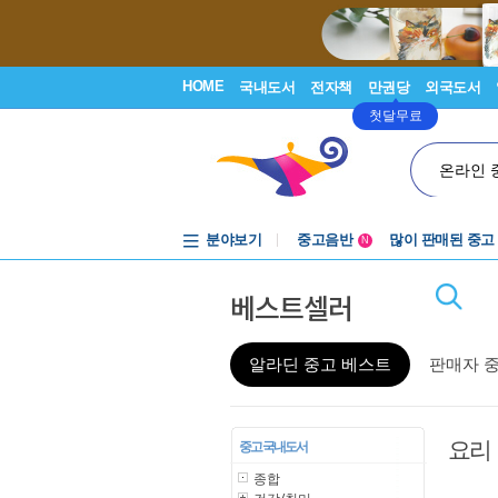
HOME
국내도서
전자책
만권당
외국도서
첫달무료
온라인 
분야보기
중고음반
많이 판매된 중고
N
1천원부터
베스트셀러
중고음반
알라딘 중고 베스트
판매자 
요리
중고 국내도서
종합