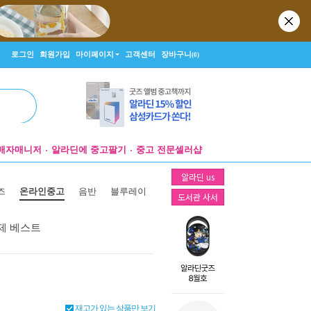
로그인
회원가입
마이페이지
고객센터
장바구니
(0)
매자매니저
알라딘에 중고팔기
중고 전문셀러샵
알라딘 us
즈
온라인중고
음반
블루레이
도서관 사서
제 베스트
재고가 있는 상품만 보기