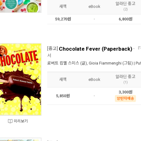
알라딘 중고
새책
eBook
(2)
59,270원
6,800원
-
Chocolate Fever (Paperback)
[중고]
- 
서
로버트 킴멜 스미스
(글),
Gioia Fiammenghi
(그림) |
Puf
알라딘 중고
새책
eBook
(1)
3,300원
5,850원
-
양탄자배송
미리보기