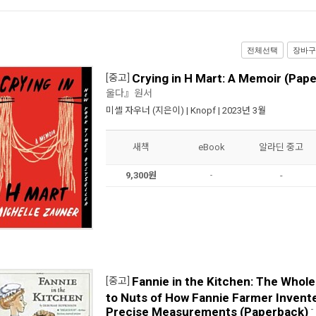
전체선택
장바구
Crying in H Mart: A Memoir (Pap
[중고]
울다』원서
미셸 자우너
(지은이) |
Knopf
| 2023년 3월
새책
eBook
알라딘 중고
9,300원
-
-
Fannie in the Kitchen: The Whol
[중고]
to Nuts of How Fannie Farmer Invent
-
Precise Measurements (Paperback)