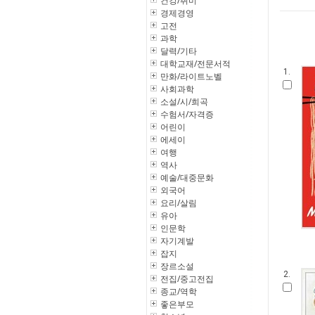
건강/취미
경제경영
고전
과학
달력/기타
대학교재/전문서적
1.
만화/라이트노벨
사회과학
소설/시/희곡
수험서/자격증
어린이
에세이
여행
역사
예술/대중문화
외국어
요리/살림
유아
인문학
자기계발
잡지
장르소설
2.
전집/중고전집
종교/역학
좋은부모