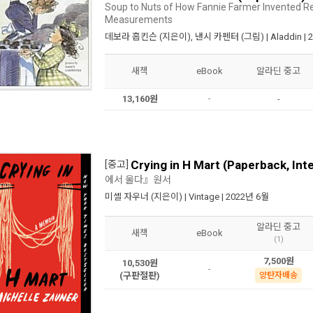
Soup to Nuts of How Fannie Farmer Invented Re
Measurements
데보라 홉킨슨
(지은이),
낸시 카펜터
(그림) |
Aladdin
| 
새책
eBook
알라딘 중고
13,160원
-
-
Crying in H Mart (Paperback, Inte
[중고]
에서 울다』원서
미셸 자우너
(지은이) |
Vintage
| 2022년 6월
알라딘 중고
새책
eBook
(1)
7,500원
10,530원
-
(구판절판)
양탄자배송