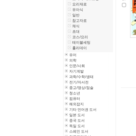
요리재료
유아식
일반
참고자료
채식
초대
코스/요리
테이블세팅
홀리데이
유머
의학
인문/사회
자기계발
과학/수학/생태
전기/자서전
종교/명상/점술
청소년
컴퓨터
해외잡지
기타 언어권 도서
일본 도서
중국 도서
독일 도서
스페인 도서