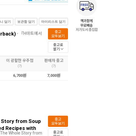
니 담기
보관함 담기
마이리스트 담기
중고
erback)
- 『H마트에서
모두보기
중고로
팔기
이 광활한 우주점
판매자 중고
(7)
(7)
6,700원
7,000원
중고
e Story from Soup
모두보기
ed Recipes with
중고로
 The Whole Story from