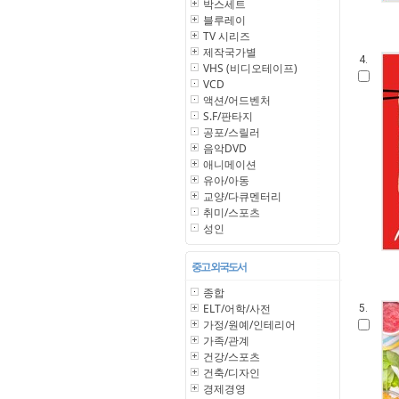
박스세트
블루레이
TV 시리즈
제작국가별
4.
VHS (비디오테이프)
VCD
액션/어드벤처
S.F/판타지
공포/스릴러
음악DVD
애니메이션
유아/아동
교양/다큐멘터리
취미/스포츠
성인
중고 외국도서
종합
ELT/어학/사전
5.
가정/원예/인테리어
가족/관계
건강/스포츠
건축/디자인
경제경영