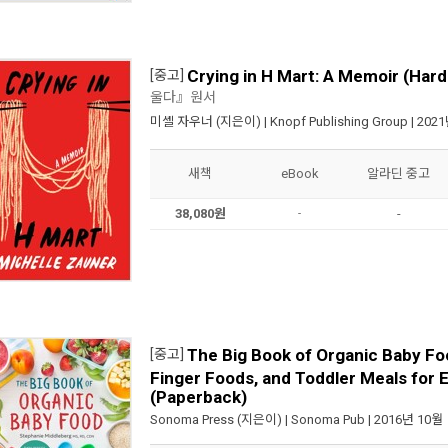
Crying in H Mart: A Memoir (Har
[중고]
울다』원서
미셸 자우너
(지은이) |
Knopf Publishing Group
| 202
새책
eBook
알라딘 중고
38,080원
-
-
The Big Book of Organic Baby Fo
[중고]
Finger Foods, and Toddler Meals for 
(Paperback)
Sonoma Press
(지은이) |
Sonoma Pub
| 2016년 10월