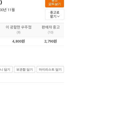
중고
)
모두보기
000년 11월
중고로
팔기
이 광활한 우주점
판매자 중고
(8)
(10)
4,800원
2,790원
니 담기
보관함 담기
마이리스트 담기