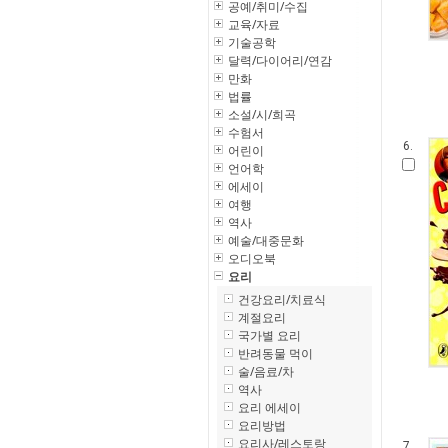
공예/취미/수집
교육/자료
기술공학
달력/다이어리/연감
만화
법률
소설/시/희곡
수험서
6.
어린이
언어학
에세이
여행
역사
예술/대중문화
오디오북
요리
건강요리/치료식
계절요리
국가별 요리
반려동물 먹이
술/음료/차
역사
요리 에세이
요리방법
요리사/레스토랑
7.