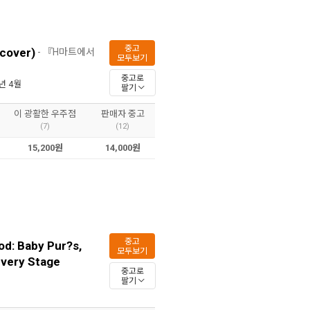
중고
dcover)
- 『H마트에서
모두보기
중고로
1년 4월
팔기
이 광활한 우주점
판매자 중고
(7)
(12)
15,200원
14,000원
중고
od: Baby Pur?s,
모두보기
Every Stage
중고로
팔기