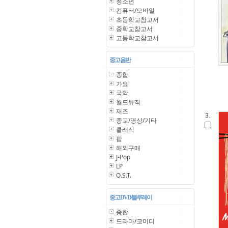
청소년
컴퓨터/모바일
초등학교참고서
중학교참고서
고등학교참고서
중고 음반
종합
가요
국악
월드뮤직
재즈
3.
종교/명상/기타
클래식
팝
해외구매
J-Pop
LP
O.S.T.
중고 DVD/블루레이
종합
드라마/코미디