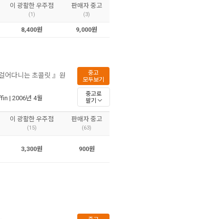
이 광활한 우주점
판매자 중고
(1)
(3)
8,400원
9,000원
중고
『걸어다니는 초콜릿 』원
모두보기
중고로
fin
| 2006년 4월
팔기
이 광활한 우주점
판매자 중고
(15)
(63)
3,300원
900원