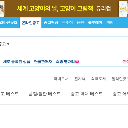
알라딘굿즈
중고매장
우주점
음반
블루레이
커피
온라인중고
중고
새로 등록된 상품
단골판매자
최종 땡처리
판
N
국내도서
전자책
외국도서
알라딘굿
중고 베스트
품절/절판 베스트
중고 역대 베스트
중고 어