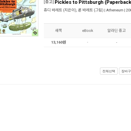
Pickles to Pittsburgh (Paperback
[중고]
쥬디 바레트
(지은이),
론 바레트
(그림) |
Atheneum
| 2
새책
eBook
알라딘 중고
13,160원
-
-
전체선택
장바구