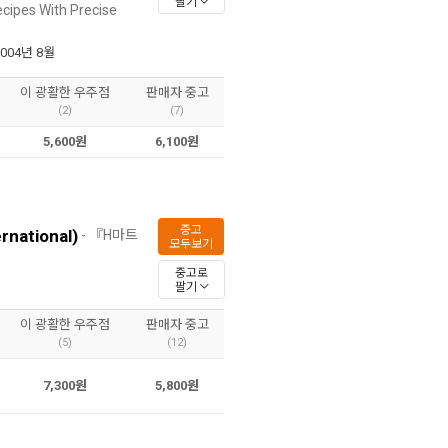
팔기
cipes With Precise
2004년 8월
이 광활한 우주점
판매자 중고
(2)
(7)
5,600원
6,100원
중고
rnational)
- 『H마트
모두보기
중고로
팔기
이 광활한 우주점
판매자 중고
(5)
(12)
7,300원
5,800원