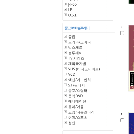
J-Pop
LP
O.S.T.
4.
중고 DVD/블루레이
종합
드라마/코미디
박스세트
블루레이
TV 시리즈
제작국가별
VHS (비디오테이프)
VCD
액션/어드벤처
S.F/판타지
공포/스릴러
음악DVD
애니메이션
유아/아동
교양/다큐멘터리
5.
취미/스포츠
성인