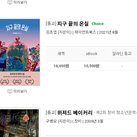
미리보기
지구 끝의 온실
[중고]
Choice
김초엽
(지은이) |
자이언트북스
| 2021년 8월
새책
eBook
알라딘 중고
16,650원
10,500원
-
미리보기
위저드 베이커리
[중고]
- 제2회 창비 청소년문
구병모
(지은이) |
창비
| 2009년 3월