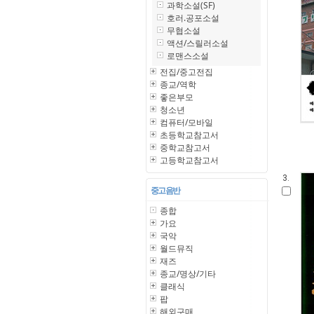
과학소설(SF)
호러.공포소설
무협소설
액션/스릴러소설
로맨스소설
전집/중고전집
종교/역학
좋은부모
청소년
컴퓨터/모바일
초등학교참고서
중학교참고서
고등학교참고서
3.
중고 음반
종합
가요
국악
월드뮤직
재즈
종교/명상/기타
클래식
팝
해외구매