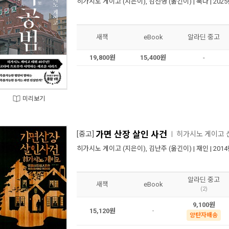
히가시노 게이고
(지은이),
김선영
(옮긴이) |
북다
| 202
새책
eBook
알라딘 중고
19,800원
15,400원
-
미리보기
가면 산장 살인 사건
[중고]
히가시노 게이고 
ㅣ
히가시노 게이고
(지은이),
김난주
(옮긴이) |
재인
| 201
알라딘 중고
새책
eBook
(2)
9,100원
15,120원
-
양탄자배송