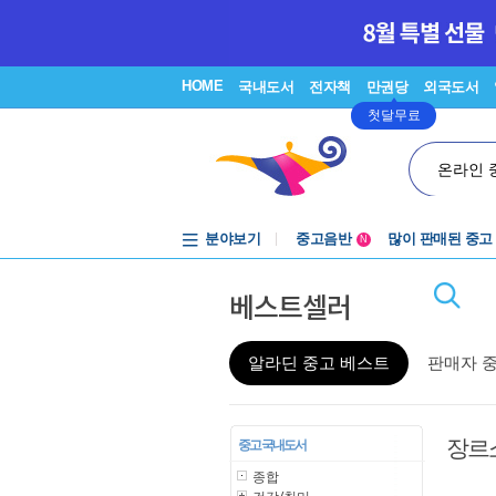
HOME
국내도서
전자책
만권당
외국도서
첫달무료
온라인 
중고음반
분야보기
많이 판매된 중고
N
1천원부터
중고음반
베스트셀러
알라딘 중고 베스트
판매자 
장르
중고 국내도서
종합