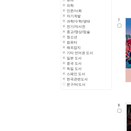
유머
의학
인문/사회
자기계발
7.
과학/수학/생태
전기/자서전
종교/명상/점술
청소년
컴퓨터
해외잡지
기타 언어권 도서
일본 도서
중국 도서
독일 도서
스페인 도서
한국관련도서
문구/비도서
8.