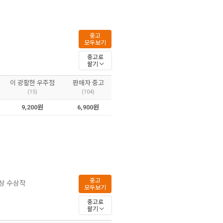
중고
모두보기
중고로
팔기
이 광활한 우주점
판매자 중고
(15)
(104)
9,200원
6,900원
중고
학상 수상작
모두보기
중고로
팔기