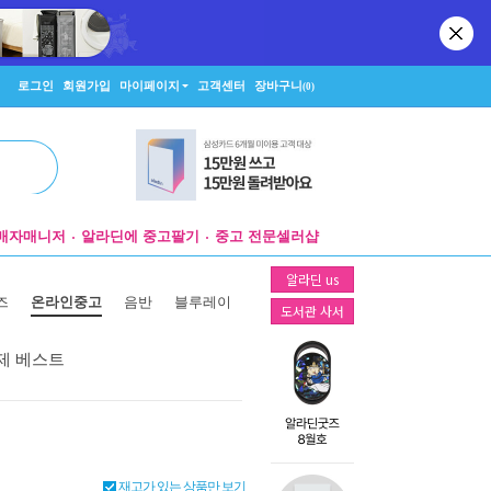
로그인
회원가입
마이페이지
고객센터
장바구니
(0)
매자매니저
알라딘에 중고팔기
중고 전문셀러샵
알라딘 us
즈
온라인중고
음반
블루레이
도서관 사서
제 베스트
재고가 있는 상품만 보기