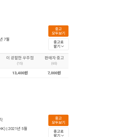
중고
모두보기
4년 7월
중고로
팔기
이 광활한 우주점
판매자 중고
(15)
(65)
13,400원
7,000원
중고
부작
모두보기
K)
| 2021년 5월
중고로
팔기