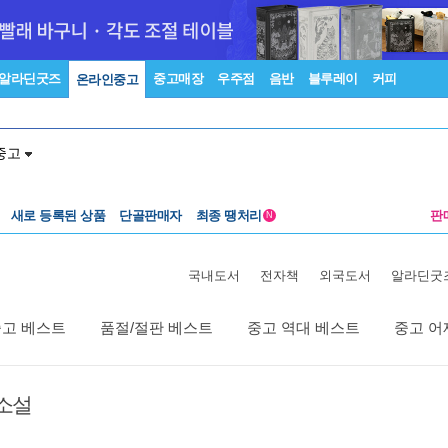
알라딘굿즈
중고매장
우주점
음반
블루레이
커피
온라인중고
중고
새로 등록된 상품
단골판매자
최종 땡처리
판
N
국내도서
전자책
외국도서
알라딘굿
중고 베스트
품절/절판 베스트
중고 역대 베스트
중고 어
소설