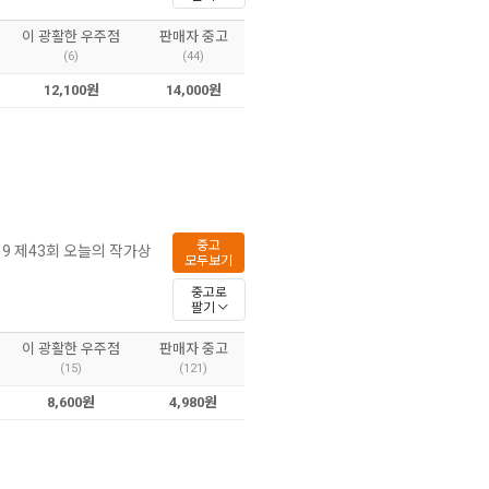
이 광활한 우주점
판매자 중고
(6)
(44)
12,100원
14,000원
중고
019 제43회 오늘의 작가상
모두보기
중고로
팔기
이 광활한 우주점
판매자 중고
(15)
(121)
8,600원
4,980원