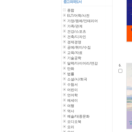
중고 외국도서
종합
ELT/어학/사전
가정/원예/인테리어
가족/관계
건강/스포츠
건축/디자인
경제경영
공예/취미/수집
교육/자료
기술공학
달력/다이어리/연감
6.
만화
법률
소설/시/희곡
수험서
어린이
언어학
에세이
여행
역사
예술/대중문화
오디오북
요리