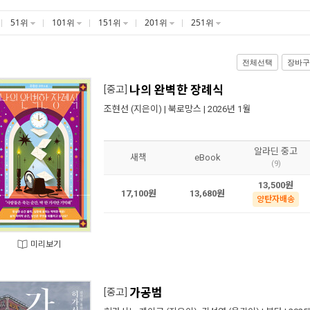
51위
101위
151위
201위
251위
전체선택
장바구
나의 완벽한 장례식
[중고]
조현선
(지은이) |
북로망스
| 2026년 1월
알라딘 중고
새책
eBook
(9)
13,500원
17,100원
13,680원
양탄자배송
미리보기
가공범
[중고]