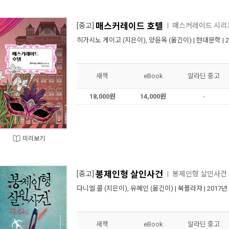
매스커레이드 호텔
[중고]
매스커레이드 시리
ㅣ
히가시노 게이고
(지은이),
양윤옥
(옮긴이) |
현대문학
| 
새책
eBook
알라딘 중고
18,000원
14,000원
-
미리보기
봉제인형 살인사건
[중고]
봉제인형 살인사건
ㅣ
다니엘 콜
(지은이),
유혜인
(옮긴이) |
북플라자
| 2017년
새책
eBook
알라딘 중고