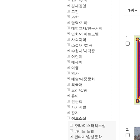
건강/취미
경제경영
1위
고전
과학
달력/기타
대학교재/전문서적
만화/라이트노벨
1.
사회과학
소설/시/희곡
수험서/자격증
어린이
에세이
여행
역사
예술/대중문화
외국어
요리/살림
유아
인문학
자기계발
잡지
장르소설
추리/미스터리소설
2.
라이트 노벨
판타지/환상문학