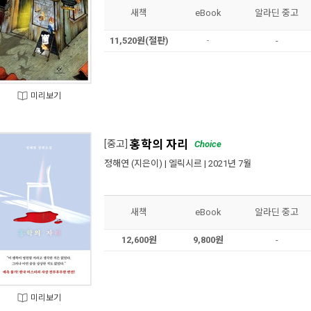
새책
eBook
알라딘 중고
11,520원(절판)
-
-
미리보기
홍학의 자리
[중고]
Choice
정해연
(지은이) |
엘릭시르
| 2021년 7월
새책
eBook
알라딘 중고
12,600원
9,800원
-
미리보기