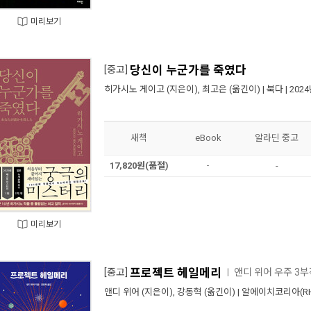
미리보기
당신이 누군가를 죽였다
[중고]
히가시노 게이고
(지은이),
최고은
(옮긴이) |
북다
| 202
새책
eBook
알라딘 중고
17,820원(품절)
-
-
미리보기
프로젝트 헤일메리
[중고]
앤디 위어 우주 3
ㅣ
앤디 위어
(지은이),
강동혁
(옮긴이) |
알에이치코리아(RH