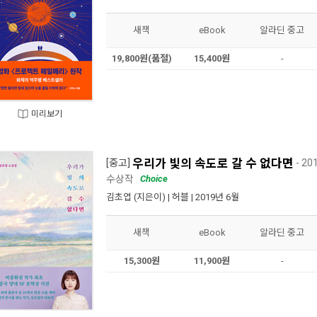
새책
eBook
알라딘 중고
19,800원(품절)
15,400원
-
미리보기
우리가 빛의 속도로 갈 수 없다면
[중고]
- 2
수상작
Choice
김초엽
(지은이) |
허블
| 2019년 6월
새책
eBook
알라딘 중고
15,300원
11,900원
-