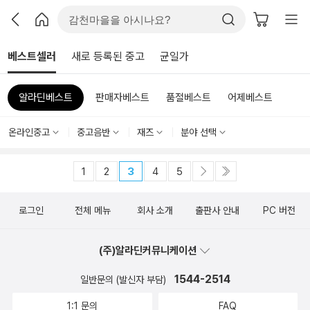
베스트셀러
새로 등록된 중고
균일가
알라딘베스트
판매자베스트
품절베스트
어제베스트
온라인중고
중고음반
재즈
분야 선택
1
2
3
4
5
로그인
전체 메뉴
회사 소개
출판사 안내
PC 버전
(주)알라딘커뮤니케이션
1544-2514
일반문의 (발신자 부담)
1:1 문의
FAQ