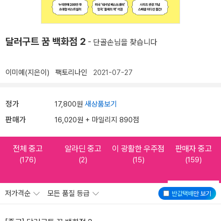
달러구트 꿈 백화점 2
- 단골손님을 찾습니다
이미예(지은이)
팩토리나인
2021-07-27
정가
17,800원
새상품보기
판매가
16,020원 + 마일리지 890점
전체 중고
알라딘 중고
이 광활한 우주점
판매자 중고
(176)
(2)
(15)
(159)
저가격순
모든 품질 등급
반값택배
만 보기