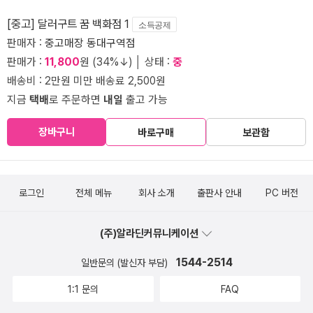
[중고] 달러구트 꿈 백화점 1
소득공제
판매자 :
중고매장 동대구역점
판매가 :
11,800
원 (34%↓) │ 상태 :
중
배송비 : 2만원 미만 배송료 2,500원
지금
택배
로 주문하면
내일
출고 가능
장바구니
바로구매
보관함
로그인
전체 메뉴
회사 소개
출판사 안내
PC 버전
(주)알라딘커뮤니케이션
1544-2514
일반문의 (발신자 부담)
1:1 문의
FAQ