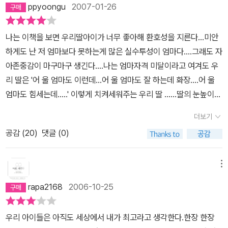
즐거이 젖을 물리며 자장노래를 부를 수 있는가 하는 대목이 대수롭
ppyoongu
2007-01-26
린 이 모든 것을 다 포기 했죠. 아이를 기르기위해 아이를 사랑하는 것
습니다... 아기 고양이처럼 부드럽고, 코뿔소처럼 튼튼해요. 정말 정말
에 아주 많은 것을 포기했죠.그것이 너무 기쁘고 행복합니다. 내 삶을
정말 멋진 우리 엄마 .. (14∼15쪽)차린 밥을 맛나게 잘 먹는 아이를
나는 이책을 보면 우리딸아이가 너무 좋아해 환호성을 지른다...미안
포기한 것은 아니지만, 그래도 많은 부분 나를 버리고 자녀의 뜻을 맞
바라보며 날마다 즐거이 새 밥을 차립니다. 빨아서 갠 옷을 기쁘게 잘
하게도 난 저 엄마보다 못하는게 많은 실수투성이 엄마다....그래도 자
추며 산 우리 엄마들!그래요 우린 다 할 수 있었음에도 우리 아이들의
입는 아이를 바라보며 날마다 신나게 새 빨래를 북북 비비며 꾹꾹 짜
아존중감이 마구마구 생긴다....나는 엄마자격 미달이라고 여겨도 우
엄마가 된 것이죠. 엄마된 것이 자랑스럽습니다.
고 탕탕 털어 마당에 넙니다. 새벽부터 밤까지 지치지 않고 노래하거
리 딸은 '어 울 엄마도 이런데...어 울 엄마도 잘 하는데 화장....어 울
나 뛰거나 달려들어 안기는 아이를 바라보며 날마다 새로 기운을 내
엄마도 힘세는데.....' 이렇게 치켜세워주는 우리 딸 ......딸의 눈높이가
어 아이하고 손을 맞잡으며 춤을 춥니다.아이를 낳지 않고 살아간다
계속 여기서 머물렀으면 하는 바램도 있지만 참 포근한 엄마 안락의
더보기
면, 아마 아이 어버이는 책을 더 깊이 파고들거나 자전거를 더 오래 탈
자같은 엄마가 되고 싶다 진심으로.....정말 연기자가 되고 싶었고 정
테지요. 글을 더 많이 쓰고 책을 더 많이 쓸는지 모릅니다. 이곳저곳
공감 (
20
)
댓글 (0)
말 개그맨의 꿈도 꾸었던 엄마지만 지금은 세상에서 젤 좋은 수민이
좋다는 시골마을을 두 다리로 걸어서 찾아다닐는지 몰라요. 그러나,
의석이의 엄마인 이 직함이 가장 좋~다....그래서 엄마의 자리를 새삼
아이를 낳고 살아가기 때문에 집에서 일하거나 살림하는 품을 많이
되새겨주는 이 책이 앞으로 계속 포근하게 다가올 것 같다....언제나
메뉴
들입니다. 하루 열 시간 남짓 집에서 일하거나 살림하며 살아갑니다.
환호성을 질러 날 업시키는 우리 딸이 있는 한 우리 엄마책은 인기짱
rapa2168
2006-10-25
아이와 함께 살아가면서 가방에 아이 옷가지를 잔뜩 챙깁니다. 아이
자리를 고수할 것 같다
하고 읍내 장마당 마실을 다닐 때에도 아이 옷가지뿐 아니라 아이 먹
우리 아이들은 아직도 세상에서 내가 최고라고 생각한다.한장 한장
을거리를 챙기느라 바쁩니다. 가방부터 퍽 무겁습니다.누구는 아이