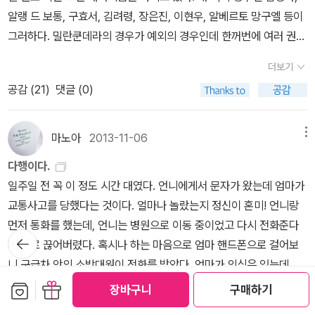
의 문제지. 발목 잡히는 게 아니라면. 아, 이렇게 쓸 때 내가 '전문직장
6)... 아버지에 대한 효라는 것은 본질적으로 정치적이며 문명의 가치
울나가기라 하면 될까143쪽글 : 숲노래·파란놀(최종규). 낱말책을 쓴
알랭 드 보통, 구효서, 김려령, 장은진, 이현우, 알베르토 망구엘 등이
인'이었다면 얼마나 멋졌을까. 나는 그러니까...그냥 엄마임. 가끔 알
관 속에서 인위적으로 만들어진 것이다. 어머니에 대한 효라는 것도
다. 《풀꽃나무 들숲노래 동시 따라쓰기》, 《새로 쓰는 말밑 꾸러미 사
그러하다. 밀란쿤데라의 경우가 예외의 경우인데 한꺼번에 여러 권의
바나 하지만 그냥 엄마, 수퍼 엄마도 아닌 그냥 엄마. 그래서 이렇게
문명화되고 윤리화되었지만, 그 바탕에는 자연적이고 생리적이고 본
전》, 《미래세대를 위한 우리말과 문해력》, 《들꽃내음 따라 걷다가 작
책을 사서 모았다. 그래서 전자의 책들은 거의 다 읽은 책들이고, 후자
그냥 엄마 칭찬하는 척 하면서 깔보는 그림책이 싫었다. 카푸치노에
더보기
능적인 그 원초성이 퇴색되지 않는다.(p167) <효경 孝經 한글역주
은책집을 보았습니다》, 《우리말꽃》, 《쉬운 말이 평화》, 《곁말》, 《책
의 경우는 읽지 못한 경우가 많다. 전자의 방식을 따르는 것이 옳지만
계피가루 엄청나서 (아, 맞다, 여기 추석 때도 이랬었지) 걷어내고 마
공감 (
21
)
댓글 (0)
> 中 <부모은중경>의 뛰어난 사실은 '부모'를 말하면서도 오로지 '엄
숲마실》, 《우리말 수수께끼 동시》, 《시골에서 살림 짓는 즐거움》,
요즘 자꾸 후자의 방식으로 가는 경향이 있어 스스로 못마땅하기도
셨지만 계피 향이 나서 더 기분이 별로였나봐. 시댁으로 다시 가서 그
마의 무한한 은혜'를강조하고 있다는 것이다.(p170)... <부모은중경
《이오덕 마음 읽기》을 썼다. blog.naver.com/hbooklove
하다. 어쨌든 그 이야기를 하려는 것이 아니라 내 책이 아니라 아이책
다음 식사준비에..뒷정리에...
> 은 극적인 대화로써 사람을 끌어들이며 곧바로 엄마가 아기를 가진
에서도 특정 작가의 책은 한 권, 두 권이 세 권, 네 권이 되고 또 열 권
마노아
2013-11-06
메뉴
후 열 달 동안 고생하는 모습을 그리는데, 한 달, 두 달, 세 달... 열 달
이 되곤 한다. 구매력은 내가 가지고 있으므로 이것은 순수하게 아이
다행이다.
까지 그 태아의 생성모습을 그리는 언어가 오늘날의 발생학적 사유와
의 흥미가 아닌 엄마의 흥미가 포함된 결과물이다. 그 작가들의 책에
일주일 전 꼭 이 정도 시간 대였다. 언니에게서 문자가 왔는데 엄마가
대차가 없으며 그 묘사기법이 매우 절실하다. 그리고 천 개의 칼로 배
대해 정리해보고자 한다. 시작은 오늘 산 두 권의 책 때문이었다. 피터
교통사고를 당했다는 것이다. 얼마나 놀랐는지 정신이 혼미! 언니랑
를 휘젓고 만 개의 칼로 심장을 찌르는 듯하 엄마의 산고를 묘사하고
레이놀즈의 [느끼는대로]를 사오니 그의 책이 3권이 되었고, 노인경
먼저 통화를 했는데, 언니는 병원으로 이동 중이었고 다시 전화준다
곧이어 앞서 말한 어머님 은혜 십게찬송(十偈讚頌)이 설파된다.(p1
의 [기차와 물고기]를 사오니 그의 책도 3권이 되어, 곧 그들의 책이
뒤로가
며 바로 끊어버렸다. 혹시나 하는 마음으로 엄마 핸드폰으로 걸어보
71) <효경 孝經 한글역주> 中 아빠의 사랑은 사회적 관계이고 엄마
기
다섯 권, 여섯 권이 되겠다 싶어졌고 책장에서 여러 권 꽂힌 작가들을
니 구급차 안의 소방대원이 전화를 받았다. 엄마가 의식은 있는데 전
의 사랑은 원초적 관계이기에, 전자는 위압적이고 권위적이며 수직적
보니 생각보다 많아 정리를 한 번 해보고 싶어졌다. 1. 앤서니 브라운
화 받을 상황은 되지 않으니 얼른 병원으로 오라고. 머리에서 피가 난
보관함담기
선물하기
이고 당위적이며 이성적인 반면, 후자는 인종적이고 포용적이며 수평
장바구니
구매하기
과 존 버닝햄앤서니 브라운<우리 아빠가 최고야>,<돼지책>,<고릴
더보기
다고 했다. 한시간쯤 뒤에는 머리에서 피가 나서 다행이라고, 그 피가
적이고 자연적이며 감성적이라는 저자의 설명은 매우 냉정하게 들리
라>,<우리 엄마>,<기분을 말해 봐!> 존 버닝햄<지각대장 존>,<검