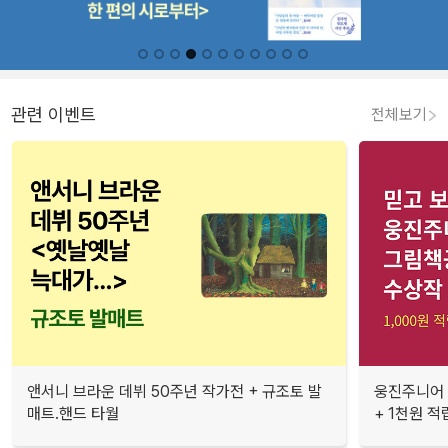
관련 이벤트
전체보기
앤서니 브라운 데뷔 50주년 작가전 + 규조토 발
웅진주니어 
매트.핸드 타월
+ 1천원 적