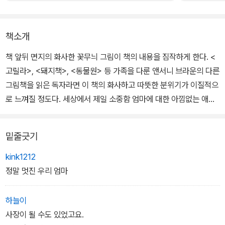
책소개
책 앞뒤 면지의 화사한 꽃무늬 그림이 책의 내용을 짐작하게 한다. <
고릴라>, <돼지책>, <동물원> 등 가족을 다룬 앤서니 브라운의 다른
그림책을 읽은 독자라면 이 책의 화사하고 따뜻한 분위기가 이질적으
로 느껴질 정도다. 세상에서 제일 소중함 엄마에 대한 아낌없는 애정
이 담겨있는 그림책이다.
밑줄긋기
아이가 볼 때, 엄마는 참 대단한 사람이다. 굉장한 요리사, 놀라운 재
주꾼, 세상에서 가장 힘이 센 여자며, 훌륭한 화가이기도 하다. 내가
kink1212
슬플 때면 나를 기쁘게 할 수 있고, 무엇이든 자라게 하는 마법의 정원
정말 멋진 우리 엄마
사이기도 하다. 나비처럼 아름답고 안락의자처럼 편안한 우리 엄마와
만날 수 있었다는 것은 세상에서 가장 멋진 기적이다.
하늘이
사장이 될 수도 있었고요.