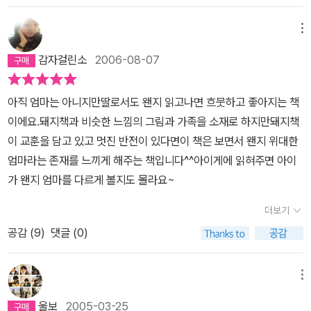
는 기회를 주는 것 같다. 두 권을 함께 읽으면 더 좋을 것 같다.
메뉴
감자걸린소
2006-08-07
아직 엄마는 아니지만딸로서도 왠지 읽고나면 흐뭇하고 좋아지는 책
이에요.돼지책과 비슷한 느낌의 그림과 가족을 소재로 하지만돼지책
이 교훈을 담고 있고 멋진 반전이 있다면이 책은 보면서 왠지 위대한
엄마라는 존재를 느끼게 해주는 책입니다^^아이게에 읽혀주면 아이
가 왠지 엄마를 다르게 볼지도 몰라요~
더보기
공감 (
9
)
댓글 (0)
메뉴
울보
2005-03-25