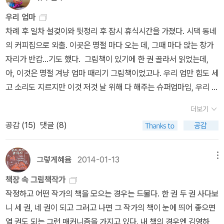
임을 새삼 느낍니다. <세상에서 가장 예쁜 우리 엄마>에서는 세상에
창 쏟아지면서41쪽모두가 바디 프로필을 찍어도 그건 내 세상의 일
우리 엄마
서 가장 예쁜 엄마와 자녀의 모습이 표현됩니다. 그저 엄마와 아이라
이 아니고→ 모두가 몸매를 찍어도 내 일이 아니고→ 모두가 몸집을
차례 후 일차 설겆이와 뒷정리 후 잠시 휴식시간을 가졌다. 시댁 동네
는 이유만으로요. 우리 엄마는 무용가가 되거나 우주 비행사가 될 수
찍어도 나하고 멀고→ 모두가 몸빛을 찍어도 나랑 동떨어지고43쪽
의 커피집으로 외출. 이곳은 명절 마다 오는 데, 그때 마다 앉는 창가
도 있었어요. 어쩌면 영화배우나 사장이 될 수도 있었고요. 하지만 우
성인 여자들만 사는 친구들 집에서 2막을 지내고 왔다→ 어른순이만
자리가 반갑...기도 했다. 그림책이 있기에 한 권 골라서 읽었는데,
리 엄마가 되었죠. <우리 엄마> 中 '엄마, 어디 있어요? 엄마!' 나는
사는 동무집에서 다음판을 지내고 왔다→ 아줌마끼리 사는 동무집에
아, 이것은 명절 겨냥 엄마 때리기 그림책이었고나. 우리 엄만 힘도 세
'으앙!' 하고 울었어요. 무릎에서 빨간 피가 흘렀어요. 엄마를 소리쳐
서 둘쨋판을 지내고 왔다45쪽내 몫의 보디 로션이 생겼다→ 내 몫으
고 소리도 지르지만 이것 저것 날 위해 다 해주는 슈퍼엄마임, 우리 엄
불렀어요. '엄마!' '희진아, 엄마 여기 있어~'.... 엄마를 찾았어요. '세상
로 살결물이 생겼다→ 내가 쓸 살결물이 생겼다48쪽건강검진을 받
만 사장님 우주 과학자 영화 배우 다 '할 수 있었'지만 우리 엄말 하기
에서 가장 예쁜 우리 엄마!' <세상에서 가장 예쁜 우리 엄마> 中 도
았다→ 몸살피기를 받았다→ 몸을 살폈다51쪽타고난 내향인인 나는
더보기
로 했음. 나도 엄마 싸랑해염. 이런 책인데, 안소니 브라운 그림책이
올 김용옥 교수의 <효경 한글역주>에서는 이러한 엄마와 자녀의 관
말하는 게 힘들다→ 타고난 잠잠이인 나는 말하기가 힘들다→ 타고난
공감 (
15
)
댓글 (8)
맞는건가? 싶어서 작가 이름을 다시 확인했다. 아니 이런 뻔하고 '전
계를 <부모은중경 父母恩重經>을 통해 설명합니다. 출산의 고통
얌전이인 나는 말이 힘들다66쪽그게 엄마인 나의 말하는 의무다→
통적인' 베리 머치 코리안 스타일 그림책이라니. 그것도 명절에 후달
을 통해 맺어진 이들의 관계는 생명의 탄생이라는 원초적 관계이기
엄마인 나는 이렇게 말한다→ 나는 엄마로서 이처럼 말한다68쪽아
리는 부엌일 하고 짬내서 커피 마시는 호사를 하면서 읽자니 .... 운명
그렇게혜윰
2014-01-13
메뉴
때문에, 사회적으로 맺어진 아버지와의 관계와는 다르다는 것이 저자
이는 언어술사, 똘똘이라는 별명을 얻었을 만큼→ 아이는 말솜씨, 똘
의 장난인가요, 난 엄마나 하라는건가요. 에잇 어흥 하고 소리질러버
의 설명입니다. 효(孝)의 가장 원초적 출발은 모성애이다. 동물의
똘이라는 이름을 얻을 만큼→ 아이는 입심, 똘똘이라는 덧이름을 얻
책장 속 그림책작가
릴테다. 이렇게 슈퍼엄마, 라고 추켜세우면서 지들 방청소랑 부엌일
세계에 있어서도 수컷은 수태과정에 주로 기능하며, 출산과 양육에
을 만큼68쪽수족구병手足口病에 감염됐다고 한다→ 거품앓이에
작정하고 어떤 작가의 책을 모으는 경우는 드물다. 한 권 두 권 사다보
을 넘길 속셈인걸 모를소냐?! 돼지책을 소환하겠다! 회사원, 과학자,
대한 책임을 지지 않는다. 출산과 양육은 암컷의 모성애에 의한 것이
옮았다고 한다→ 물집앓이가 퍼졌다고 한다73쪽요샛말로 탈脫서울
니 세 권, 네 권이 되고 그러고 나면 그 작가의 책이 눈에 띄어 좋으면
그리고 배우도 다 할 수 있으면 하는거다. 엄마도 하면 하는거고. 선택
다. 따라서 효의 교감의 가장 원초적 대상은 엄마일 수밖에 없다(p16
이라 표현하면 될까→ 요샛말로 서울벗기라 하면 될까→ 요샛말로 서
열 권도 되는 그런 매커니즘을 가지고 있다. 내 책의 경우엔 김영하,