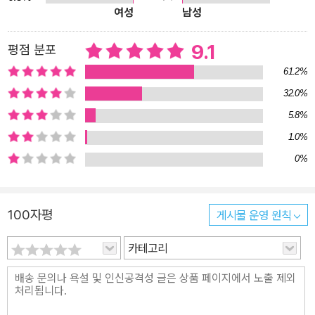
여성
남성
9.1
평점 분포
61.2%
32.0%
5.8%
1.0%
0%
100자평
게시물 운영 원칙
카테고리