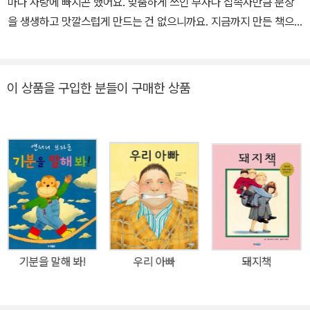
마다 사랑에 빠지곤 했어요. 맞춤하게 쓰인 부사나 접속사만큼 문장
을 생생하고 맛깔스럽게 만드는 건 없으니까요. 지금까지 만든 책으
로 《진정한 일곱 살》 《너무너무 공주》 《달라도 친구》 《불곰에게 잡
혀간 우리 아빠》 《내가 가장 듣고 싶은 말》 《쿵쿵이의 대단한 습관 이
야기》 《친구를 만드는 커다란 귀》가 있고, 《돼지책》 《우리 엄마》 《코
이 상품을 구입한 분들이 구매한 상품
없는 토끼》 같은 책을 우리말로 옮겼습니다
기분을 말해 봐!
우리 아빠
돼지책