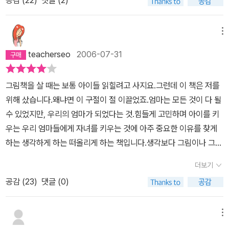
공감 (
22
)
댓글 (2)
도록 하는 나라에서는 어찌할 수 없는 노릇이 아닌가 생각합니다. 아
마가 세뇌를 목적으로 책을 읽어줄 때는 저만치 기어가버리던 딸내미
이들에게 좋은 그림책을 골라주려고 열심히 인터넷서점의 리뷰들을
버지가 하는 일이 대통령이면 대단하고, 어머니가 하는 일이 의사라
가 아빠 곁에 찰싹 붙어 소리내어 웃는 모습을 보면서 온 가족이 함께
체크하는 엄마들^^, 그 외에도 주위에서 고군분투하고 있는 수많은 엄
면 거룩할까요. 아버지가 집에서 살림을 도맡고, 어머니는 아파서 몸
메뉴
창조적인 방식으로(--;;;) <우리 엄마>를 음미하고 있다. 또한 이 책
마들에게 선물하고픈 책이다. 당신들은 충분히 이런 아름다운 칭찬을
져누운 사람이라면 어처구니없는 셈인가요.우리 두 아이한테 나는 아
을 읽으며 친정 엄마를 떠올리곤 한다. 꿈 많고 하고 싶은 게 많았을
teacherseo
2006-07-31
받을만한 존재들이다. 엄마는 정말 대,대,대,대단한 존재니까!!!! (나같
버지가 되었고, 우리 두 아이한테 옆지기는 어머니가 되었습니다. 이
우리 엄마. 하지만 자식들 키우느라 그 모든 꿈과 욕망들을 접었을 우
이 한심한 인간도 엄마라는 이유로 슬쩍 묻어서 격상되어질만큼)
뿐입니다. 아버지가 되려고 아이를 낳아 함께 살고, 어머니가 되고자
리 엄마. 한때 우리 엄마도 훌륭한 소설가나 대학 교수였으면 얼마나
그림책을 살 때는 보통 아이들 읽힐려고 사지요.그런데 이 책은 저를
아이를 낳아 함께 살아갑니다... 우리 엄마는 굉장한 요리사이고, 놀라
좋았을까 생각했던 철없는 나를 떠올리며 안쓰러운 미소를 짓게 된
위해 샀습니다.왜냐면 이 구절이 절 이끌었죠.엄마는 모든 것이 다 될
운 재주꾼이에요 .. (4∼5쪽)아이 아버지가 몇 살인가는 대수롭지 않
다. 정말 정말 정말 멋진 우리 엄마...
수 있었지만, 우리의 엄마가 되었다는 것.힘들게 고민하며 아이를 키
습니다. 아이 아버지가 다달이 돈을 얼마 버는가는 대수롭지 않습니
우는 우리 엄마들에게 자녀를 키우는 것에 아주 중요한 이유를 찾게
다.아이 어머니가 어느 학교를 어떠한 성적으로 마쳤는가는 대수롭지
하는 생각하게 하는 떠올리게 하는 책입니다.생각보다 그림이나 그런
않습니다. 아이 어머니 몸매가 어떠하고 얼굴이 어떠한가는 대수롭지
것들이 한국정서에는 맞지 않지만, 이 책에 드러난 생각이 절 너무 감
않습니다.아이 아버지가 밥을 얼마나 잘 차리고 얼마나 잘 치울 수 있
더보기
동하게 했습니다.엄마들 화이팅!아이가 없다면 우리는 더 편했을것이
는가 하는 대목이 대수롭습니다. 아이 아버지가 빨래를 얼마나 잘 하
공감 (
23
)
댓글 (0)
고 날씬했을 것이고 영화도 공연도 볼 수 있을 것이고 남들 다 일할
고 아이들하고 얼마나 신나게 어울려 놀 수 있는가 하는 대목이 대수
때에 먼저 나올 일도 없을 것이고 매일 밥먹이려 애쓰고 재우려 애쓰
롭습니다.아이 어머니가 얼마나 따사로운 품으로 아이를 어루만질 수
지도 않았을 것이고 기타 등등 기타 등등더 멋있고 능력있는 사람이
메뉴
있는가 하는 대목이 대수롭습니다. 아이 어머니가 아이들한테 얼마나
었을 수도 있다 하며 괜히 처녀들을 부러워 하며 살고 있죠.하지만, 우