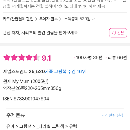
최대 1만원 또는 2만원 할인(전월 30만원 또는 60만원 이용 시) / 카드 발
급월 +1개월까지는 전월 실적이 없어도 최대 1만원 혜택 제공
카드/간편결제 할인
무이자 할부
소득공제 530원
관심 저자, 시리즈의 출간 알림을 받아보세요
신청
9.1
100자평 36편
리뷰 66편
세일즈포인트
25,520
가족 그림책 주간 16위
원제 My Mum (2005년)
양장본
26쪽
220*265mm
356g
ISBN 9788901047904
주제분류
신간알림 신청
유아
>
그림책
>
_나라별 그림책
>
유럽