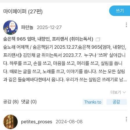
쓰기
마이페이퍼 (27편)
파란놀
2025-12-27
메뉴
숨은책 965 엄마, 내향인, 프리랜서 (취미는독서)
숲노래 어제책 / 숨은책읽기 2025.12.27.숨은책 965《엄마, 내향인,
프리랜서》 김민채 글 취미는독서 2023.7.7. 누구나 ‘쓰며’ 살아갑니
다. 하루를 쓰고, 손을 쓰고, 마음을 쓰고, 머리를 쓰고, 살림을 씁니
다. 때로는 글을 쓰고, 노래를 쓰고, 이야기를 씁니다. 쓰는 모든 살림
과 길은 들숲메바다한테서 옵니다. 우리가 쓰는 살림은 쓰레기로 남
되, 흙에 깃들 수 있으면 거름을 거쳐서 새흙으로 돌아갑니다. 차곡차
더보기
곡 쓸어서 들숲메바다한테 돌려주는 얼거리입니다. 말씨하고 글씨도
공감 (
8
)
댓글 (0)
돌고돌아요. 거칠게 뱉는 말씨글씨도, 배우려고 읊는 말씨글씨도, 생
각없이 쓰는 말씨글씨도, 마음담아 나누는 말씨글씨도, 그야말로 씨
앗이기에 이 별을 가만히 돌아서 우리한테 스밉니다. 《엄마, 내향인,
petites_proses
2024-08-08
메뉴
프리랜서》는 부산을 거쳐서 순천에 자리잡은 마을책집 〈취미는 독서〉