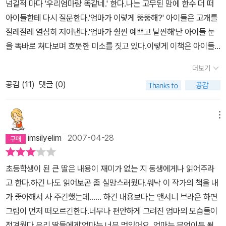
넘길적 마다 '우리엄마랑 똑같네.' 한다.나는 고무된 맘에 한수 더 떠
낳고서 자가용도 장만하지 않느냐며 나무랍니다. 그렇지만 아이를 낳
아이들한테 다시 질문한다.'엄마가 이렇게 뚱뚱해?' 아이들은 고개를
기 앞서부터 자가용이 있을 까닭이 없다고 느꼈고, 아이하고 살아가
절레절레 열심히 저어댄다.'엄마가 훨씬 예쁘고 날씬해'난 아이들 눈
면서 더더욱 자가용이 덧없다고 느낍니다. 아이랑 손을 맞잡고 시골
을 똑바로 쳐다보며 흐뭇한 미소를 짓고 있다.이렇게 이책은 아이들
길을 거닐 때에 즐겁습니다. 아이를 품에 안고 땀 뻘뻘 흘리며 걷는 나
보다 나를 만족시키는 책인 듯 하다.
날이 고맙습니다. 폭신한 걸상에 눕듯 앉아 이곳에서 저곳까지 땀 한
더보기
번 안 흘리고 에어컨 바람을 맞으며 오가는 일이란 아이한테나 어버
공감 (
11
)
댓글 (0)
이한테나 하나도 반갑지 않다고 느낍니다. 더운 날에는 더위를 느끼
고 추운 날에는 추위를 느끼면서 콩콩 뛰는 마실이 싱그럽다고 느껴
요.사랑으로 아이를 낳아 함께 살듯, 사랑으로 부대끼며 누리는 나날
메뉴
이 아름답다고 느낍니다... 어쩌면 영화배우나 사장이 될 수도 있었고
imsilyelim
2007-04-28
요. 하지만 우리 엄마가 되었죠 .. (18∼19쪽)나는 내 아이들한테 “우
리 아버지가 되었어요” 하고 느낄 삶을 즐기고 싶습니다. 나는 내 어
초등학생이 된 큰 딸은 내용이 재미가 없는 지 동생에게나 읽어주라
머니한테서 “우리 어머니로 살았어요” 하고 날마다 느끼는 삶을 즐깁
고 한다.하긴 나도 읽어보곤 좀 실망스러웠다.워낙 이 작가의 책을 내
니다.나는 내 아이들한테 내 옆지기가 “우리 어머니예요” 하고 느낄
가 좋아해서 사 주긴했는데...... 하긴 내용보다는 앤서니 브라운 하면
삶을 고맙게 여깁니다. 나는 내 옆지기가 당신 어머니를 “우리 어머니
그림이 먼저 떠오르긴한다.너무나 편안하게 그려진 엄마의 모습들이
예요” 하고 노상 돌아보는 삶이 사랑스럽다고 느낍니다.어머니가 아
정겨웠다.우리 딸들에게'엄마는 너무 멋있어요. 엄마는 무엇이든 될