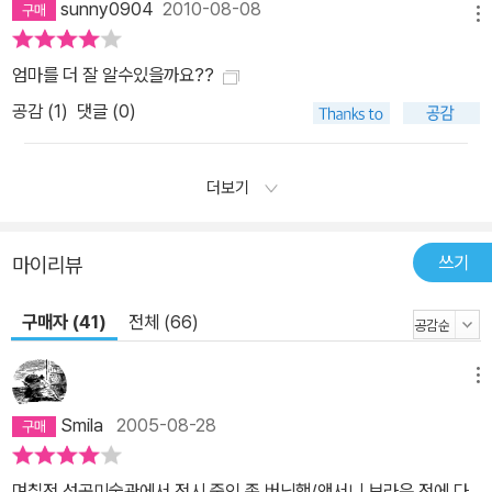
sunny0904
2010-08-08
메뉴
엄마를 더 잘 알수있을까요??
공감 (
1
)
댓글 (0)
더보기
쓰기
마이리뷰
구매자 (41)
전체 (66)
메뉴
Smila
2005-08-28
며칠전 성곡미술관에서 전시 중인 존 버닝햄/앤서니 브라운 전에 다