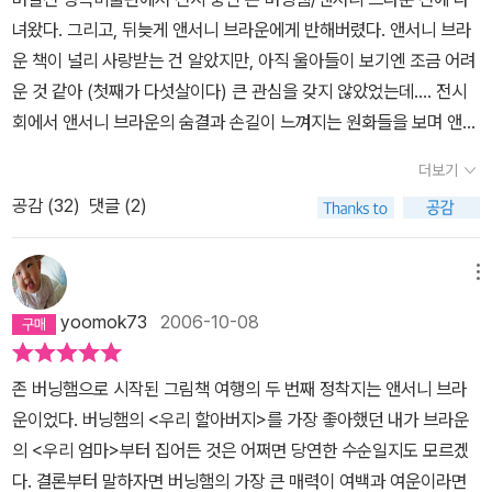
녀왔다. 그리고, 뒤늦게 앤서니 브라운에게 반해버렸다. 앤서니 브라
운 책이 널리 사랑받는 건 알았지만, 아직 울아들이 보기엔 조금 어려
운 것 같아 (첫째가 다섯살이다) 큰 관심을 갖지 않았었는데.... 전시
회에서 앤서니 브라운의 숨결과 손길이 느껴지는 원화들을 보며 앤서
니 브라운의 전작주의자 ^^가 되겠다는 새로운 결심마저 했다. '아들
더보기
놈들이 싫다해도 상관없다! 난 내가 보기 위해서라도 앤서니 브라운
공감 (
32
)
댓글 (2)
그림책은 모조리 살거야!!!'전시회에 다녀오자마자 일단 주문한 책이
바로 <우리 엄마>와 <고릴라>다. <고릴라>는 뒤이은 수많은 고릴
라 시리즈들의 첫 책으로 적당할 것 같아 주문한거고, <우리 엄마>는
메뉴
정말 내가 사고싶어 주문한 책이다. 전시회에서 본 <우리 엄마>의 원
yoomok73
2006-10-08
화들은 그 꽃무늬들만큼 화사하고 따뜻하게 엄마들을 향한 찬사를 보
내고 있었다. 애 둘을 낳고도 아직도 '나, 정말 엄마 맞아?' 를 수없이
존 버닝햄으로 시작된 그림책 여행의 두 번째 정착지는 앤서니 브라
되묻는 철없는 엄마지만, 스스로에게 '넌 엄마가 된 것만으로도 충분
운이었다. 버닝햄의 <우리 할아버지>를 가장 좋아했던 내가 브라운
히 대단하다' 고 칭찬해주고 싶어 이 책을 샀다. 그렇다. 엄마는 대단
의 <우리 엄마>부터 집어든 것은 어쩌면 당연한 수순일지도 모르겠
하다. 이 책에서 그려진 것처럼 엄마는 요리사며, 재주꾼이며, 발레리
다. 결론부터 말하자면 버닝햄의 가장 큰 매력이 여백과 여운이라면
나며, 연주자이며, 영화배우며, 고양이며, 코뿔소, 그리고 안락의자다.