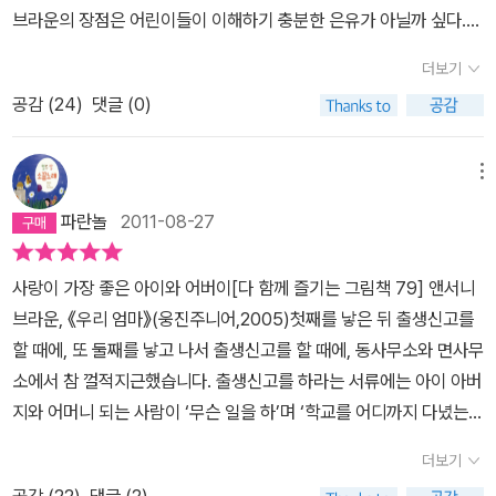
브라운의 장점은 어린이들이 이해하기 충분한 은유가 아닐까 싶다.
모든 것이 될 수있는 엄마. 아니, 아이들을 위해서라면 기꺼이 그 모든
물론 <우리 엄마>와 <터널>, <윌리와 악당 벌렁코> 이렇게 세 권만
것이 되려하는 엄마. 그리고 또 수많은 것이 될 수 없었던 엄마. (정말
더보기
읽고 함부로 속단할 수는 없겠지만.엄마의 능력(요리사이자 재주꾼이
울엄마가 그랬다. 무엇이든 될 수 있던 사람이 그저 엄마가 되었
공감 (
24
)
댓글 (0)
며, 화가인 동시에 힘센 여자)과 엄마의 효용(무엇이든 자라게 하는
다.) 엄마는 정말 믿을 수없을만치 대단한 존재다. 아들놈에게 읽어주
정원사, 아이를 기쁘게 하는 요정, 노래하는 천사, 소리치는 사자, 아
며 혼자서 가슴 벅차하는데, 눈치코치없는 이녀석, 자꾸 그림책 속의
름다운 나비, 편안한 안락의자, 부드러운 고양이, 튼튼한 코뿔소)과처
메뉴
엄마가 누구네 엄마냐고 엉뚱한 질문만 해댔다. 제목은 '우리 엄마'인
녀적 엄마의 가능성(무용가 혹은 우주 비행사, 영화배우 아니면 사장
데 다른 엄마가 나와서 자꾸 변신을 하니 궁금했던 모양이다. -_- 정
파란놀
2011-08-27
이 될 수도 있었던 과거)을 나열하며 '멋진 엄마'임을 강조하는 구성이
녕 울아들은 엄마의 이 벅찬 마음을 이해해주지 못하는 것인가...하려
이제 10개월 된 우리 딸내미 세뇌교육(^^)에 매우 적절할 것 같아 하
는데 대망의 마지막 장이 펼쳐졌다. 엄마와 아이가 꼭 껴안고있는 모
사랑이 가장 좋은 아이와 어버이[다 함께 즐기는 그림책 79] 앤서니
루에 한번씩 꼬박꼬박 읽어주고 있는데...오히려 효과가 나타난 것은
습. 아들놈은 그 그림을 보자 갑자기 내 품속으로 달려들었다. 그러면
브라운, 《우리 엄마》(웅진주니어,2005)첫째를 낳은 뒤 출생신고를
아빠 쪽이었다.아주 쉬우면서도 내용이 풍부해 좋다고 평가한 남편은
서 외치는 말 ' 엄마, 사랑해요!' 세상의 모든 평범한 여자들이 감히 '대
할 때에, 또 둘째를 낳고 나서 출생신고를 할 때에, 동사무소와 면사무
장난꾸러기 기질을 십분 발휘해 <우리 엄마>의 패러디 버전으로 창
단한 엄마'가 되려하는 건 어쩌면 바로 이런 순간들때문인지도 모르
소에서 참 껄적지근했습니다. 출생신고를 하라는 서류에는 아이 아버
작 동화집 <우리 아빠>를 암송하곤 하는데 내용인 즉슨 이렇다. '우
겠다. 그 밝은 웃음, 예쁜 손짓, 따스한 포옹, 엄마를 사랑한다는 말 한
지와 어머니 되는 사람이 ‘무슨 일을 하’며 ‘학교를 어디까지 다녔는
리 아빠는 마빡이가 될 수도 있었어요. 우리 아빠는 박찬호가 될 수도
마디. 많은 것을 포기했을런지는 몰라도 엄마들은 이런 순간 충분히
가’를 밝히도록 하거든요.아이를 낳은 아버지와 어머니한테 궁금한
있었지요. 어쩌면 우리 아빠는 방귀대장 뿡뿡이가 되었을지도 모른답
더보기
보상받는 것이다. 어떤 엄마는, 앤서니 브라운처럼 엄마 마음을 알아
이야기가 이것밖에 없나 싶어 슬픕니다만, 주민등록증에 손그림을 찍
니다. 그런데 아빠는 우리 아빠가 되었어요. 정말 정말 멋진 아빠.'엄
주어 이렇게 아름다운 그림책을 그리는 아들을 두기도 하지만....^^아