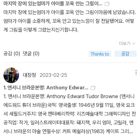
마지막 장에 있는엄마가 아이를 꼬옥 안는 그림이...
지기님이 적바림한 쪽글을 그러모읍니다. 이 작은책은 〈취미는 독서〉
마지막 장에 있는엄마가 아이를 꼬옥 안는 그림이마음에 남았습니다.
로 책집마실을 하면 만날 만합니다. 글지기이면서 엄마이고 속으로
엄마가 아이를 소중하게, 꼬옥 안고 있는느낌이 잘 전달됐어요. 어떻
옹크리는 손길인 사람으로서 살아낸 나날을 풀어놓습니다. 누구나 다
게 그림을 이렇게 그렸는지신기합니다.
다르게 이름이 있습니다. 낳지 않더라도 어느새 어른 자리에 서고, 낳
으면서 어버이 자리로 거듭나고, 어질게 살림을 짓는 동안 한어버이
더보기
(하늘어버이)라는 ‘할머니·할아버지’ 같은 자리로 잇습니다. 마음을
공감 (
0
)
댓글 (0)
어떻게 쓰느냐에 따라서, 붓을 쥐고 쓰는 길이 다릅니다. 마음쓰기란
살림쓰기입니다.ㅍㄹㄴ《엄마, 내향인, 프리랜서》(김민채, 취미는독
대장정
2023-02-25
메뉴
서, 2023)편지를 주고받는 친구 R이 있다→ 글을 주고받는 동무 ㄹ
이 있다→ 글월을 주고받는 동무가 있다8쪽가장 귀여운 편지지를 골
1. 앤서니 브라운본명: Anthony Edwar...
라서 펜을 들었다→ 가장 귀여운 글종이를 골라서 붓을 든다→ 가장
1. 앤서니 브라운본명: Anthony Edward Tudor Browne (앤서니
귀여운 글월종이를 골라 붓을 든다8쪽프리랜서로 책을 만들고→ 나
에드워드 튜더 브라운)국적: 영국출생: 1946년 9월 11일, 영국 요크
래짓으로 챆을 묶고→ 혼자서 책을 짓고→ 바람새로 책을 여미고9쪽
셔 셰필드거주지: 영국 캔터베리학력: 리즈예술대학 그래픽디자인 전
하루치 노동의 막이 올랐다→ 하루치 일길을 올린다→ 하루치 일감을
공직업: 작가, 일러스트레이터대표작: 돼지책, 우리 엄마, 고릴라, 앤
연다→ 하루치 일을 잡는다13쪽둘째까지 등원하니 자연스럽게 나에
서니 브라운의 마술 연필수상: 커트 메쉴러상(1983) 케이트 그리너
게 시간이 더 생기고→ 둘째까지 나가니 저절로 느긋하고→ 둘째까지
웨이상(1983) 케이트 그리너웨이상(1992) 한스 크리스티안 안데르