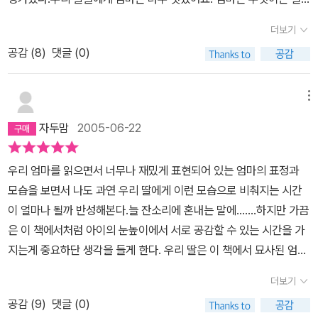
이를 바라볼 때이든 아버지가 아이를 바라볼 때이든, 아이가 사랑스
수 있는 슈퍼우먼이에요. 그런 엄마를 너무 너무 사랑해요'라고 들을
러우면 가장 즐겁습니다. 아이가 어머니를 마주할 때이든 아이가 아
더보기
수 있다면 행복하지 않을까?언제나 잔소리쟁이 엄마라 듣는 내게 좀
버지를 부대낄 때이든, 어버이가 사랑스러우면 가장 기쁩니다. 더도
공감 (
8
)
댓글 (0)
무리일까?
덜도 아닙니다. 더도 덜도 없습니다.앤서니 브라운 님 그림책 《우리
엄마》를 읽습니다. 어머니 혼자서 읽고 아버지 혼자서 읽으며 아이 혼
메뉴
자서 읽다가는 다 함께 읽습니다. 《우리 엄마》는 가장 엄마다우면서
가장 사랑스러운 엄마 삶과 꿈과 넋과 말을 어여삐 들려줍니다. (43
자두맘
2005-06-22
44.8.27.흙.ㅎㄲㅅㄱ)― 우리 엄마 (앤서니 브라운 글·그림,허은미
옮김,웅진주니어 펴냄,2005.3.5./8500원)
우리 엄마를 읽으면서 너무나 재밌게 표현되어 있는 엄마의 표정과
모습을 보면서 나도 과연 우리 딸에게 이런 모습으로 비춰지는 시간
이 얼마나 될까 반성해본다.늘 잔소리에 혼내는 말에.......하지만 가끔
은 이 책에서처럼 아이의 눈높이에서 서로 공감할 수 있는 시간을 가
지는게 중요하단 생각을 들게 한다. 우리 딸은 이 책에서 묘사된 엄마
의 모습을 너무나 좋아한다. 더불어 엔서니브라운의 'My Dad'를 원
더보기
서로 사서 읽어주었더니 두 권을 셋트로 좋아하게 되었다. 두 책 모두
공감 (
9
)
댓글 (0)
부모로서 아이에게 어떤 모습으로 비춰질지 한 번쯤은 돌이켜보게 하