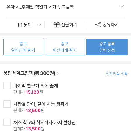
유아
>
_주제별 책읽기
>
가족 그림책
선물하기
공유하기
중고
중고
중고 등록
알라딘에 팔기
회원에게 팔기
알림 신청
웅진 세계그림책 (총 300권)
신간알림 신청
마지막 친구가 되어 줄게
판매가
15,120
원
사랑을 담아, 달에 사는 생쥐가
판매가
13,500
원
채소 학교와 척척박사 가지 선생님
판매가
13,500
원