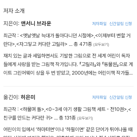
저자 소개
지은이:
앤서니 브라운
저자파일
신간알림 신청
최근작 :
<옛날옛날 늑대가 돌아다니던 시절에>
,
<이제부터 변할 거
란다>
,
<자그맣고 커다란 고릴라>
… 총 471종
(모두보기)
재치 있는 글과 세밀하면서도 기발한 그림으로 전 세계 어린이 독자
들에게 사랑을 받는 그림책 작가입니다. 『고릴라』와 『동물원』으로 게
이트 그린어웨이 상을 두 번 받았고, 2000년에는 어린이책 작가들에
게 최고의 영예인 한스 크리스티안 안데르센 상을 받았습니다. 우리
나라에 소개된 책으로는 『돼지책』, 『우리 엄마』, 『우리 아빠』, 『우리
옮긴이:
허은미
저자파일
신간알림 신청
할아버지』, 『나와 스크러피, 바다』, 『이제부터 변할 거란다』 등이 있
습니다.
최근작 :
<하물며 돌>
,
<0~3세 아기 생활 그림책 세트 - 전10권>
,
<
친구를 만드는 커다란 귀>
… 총 131종
(모두보기)
어린이의 입에서 ‘하마터면’이나 ‘하필이면’ 같은 단어가 튀어나올 때