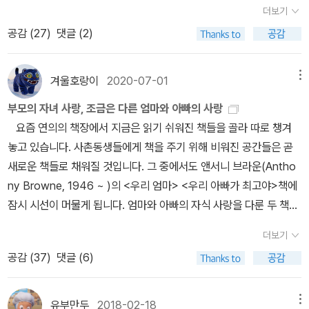
더보기
가니 어느덧 널널하고13쪽남편이 육아휴직을 했던 3년 동안→ 곁님
센상(2000) 2021년 새해 문학상(2021)2. 앤서니 브라운 뺨치는 그
공감 (
27
)
댓글 (2)
이 아기쉼을 하던 세 해에→ 짝꿍이 아기짬을 낸 세 해 동안14쪽일요
림들 ㅎ 아들 5~6살 때 그림들, 10년두 더 훨씬 넘었구나3. PLANC
일은 다 같이 시간을 보내는 가족의 날이라→ 해날은 다같이 하루를
마지막 그림 둘, SSF몰 캡춰이 그림 디자인된 제품 무지 비쌈,아들
보내는 한지붕날이라→ 해날은 다같이 보내는 우리집날이라17쪽배
어렸을 적 그린 그림과 비교시 그다지 뛰어나지 않음. 우리 아들도 엄
겨울호랑이
2020-07-01
메뉴
달 음식을 먹이고 싶지 않아서→ 나름밥을 먹이고 싶지 않아서→ 부
청난 디자이너가 될수도...디자이너 카롤리나 카스틸리오니의 딸 마
부모의 자녀 사랑, 조금은 다른 엄마와 아빠의 사랑
름밥을 먹이고 싶지 않아서22쪽엄마의 영정을 들어올린다→ 엄마 꽃
르게리타가 직접 그린 그림을 활용한 디자인으로...결국 아버지가 문
요즘 연의의 책장에서 지금은 읽기 쉬워진 책들을 골라 따로 챙겨
낯을 들어올린다→ 엄마 끝낯을 들어올린다23쪽사과를 깎고 달걀프
제인 거군ㅠㅠ 쩝.내가 유명 디자이너 였다면 울 아들 그림도 빛을 발
놓고 있습니다. 사촌동생들에게 책을 주기 위해 비워진 공간들은 곧
라이를 부치고→ 능금을 깎고 달걀을 부치고→ 능금을 깎고 달걀부침
했을 텐데....
새로운 책들로 채워질 것입니다. 그 중에서도 앤서니 브라운(Antho
을 하고28쪽시간이 허한다면→ 짬이 된다면→ 틈이 있다면30쪽종
ny Browne, 1946 ~ )의 <우리 엄마> <우리 아빠가 최고야>책에
종 실용적인 정보와 인사이트를 전해주는 한 사람만 남겼다→ 이따금
잠시 시선이 머물게 됩니다. 엄마와 아빠의 자식 사랑을 다룬 두 책이
알차고 눈밝게 들려주는 한 사람만 남겼다→ 가끔 알뜰하고 환하게
지만, 조금은 다른 느낌을 받는 것은 저만의 생각일까요. <우리 아빠
얘기하는 한 사람만 남겼다33쪽퇴근 후 아이들을 하원시키고→ 일마
더보기
최고야>의 아빠는 조금 떨어진 곳에서 아이에게 '보여지는' 존재인데
치고 아이들을 데려오고→ 일끝나고 아이들이 돌아오고34쪽광이 날
공감 (
37
)
댓글 (6)
반해, <우리 엄마> 속에서는 '함께 하는' 존재라는 느낌을 받습니다.
만큼 부엌을 닦고→ 빛이 날 만큼 부엌을 닦고→ 반짝일 만큼 부엌을
실제로도 그렇겠지요. 두 권의 책을 통해 자신의 자리를 지키면서 함
닦고36쪽생리혈이 첫 하루 이틀 사이 왕창 쏟아지는 식으로→ 달거
께 하는 아빠와 자신을 버리고 함께 하는 엄마의 차이는 작지 않은 것
리가 첫 하루이틀 사이 왕창 쏟아지며→ 달꽃이 첫 하루이틀 사이 왕
유부만두
2018-02-18
메뉴