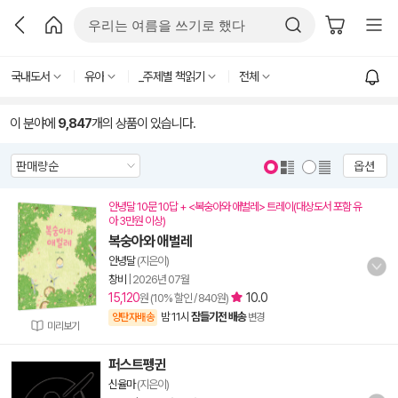
국내도서
유아
_주제별 책읽기
전체
이 분야에
9,847
개의 상품이 있습니다.
옵션
안녕달 10문 10답 + <복숭아와 애벌레> 트레이(대상도서 포함 유
아 3만원 이상)
복숭아와 애벌레
안녕달
(지은이)
창비
|
2026년 07월
15,120
10.0
원 (10% 할인 / 840원)
밤 11시
잠들기전 배송
양탄자배송
변경
미리보기
퍼스트펭귄
신율마
(지은이)