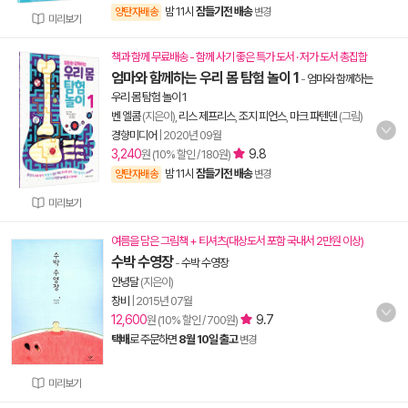
밤 11시
잠들기전 배송
양탄자배송
변경
미리보기
책과 함께 무료배송 - 함께 사기 좋은 특가 도서 · 저가 도서 총집합
엄마와 함께하는 우리 몸 탐험 놀이 1
-
엄마와 함께하는
우리 몸 탐험 놀이 1
벤 엘콤
(지은이),
리스 제프리스
,
조지 피언스
,
마크 파텐덴
(그림)
경향미디어
|
2020년 09월
3,240
9.8
원 (10% 할인 / 180원)
밤 11시
잠들기전 배송
양탄자배송
변경
미리보기
여름을 담은 그림책 + 티셔츠(대상도서 포함 국내서 2만원 이상)
수박 수영장
-
수박 수영장
안녕달
(지은이)
창비
|
2015년 07월
12,600
9.7
원 (10% 할인 / 700원)
택배
로 주문하면
8월 10일 출고
변경
미리보기