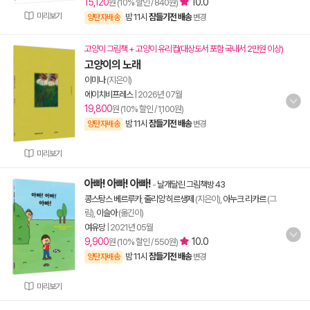
15,120
10.0
원 (10% 할인 / 840원)
미리보기
밤 11시
잠들기전 배송
양탄자배송
변경
고양이 그림책 + 고양이 유리컵(대상도서 포함 국내서 2만원 이상)
고양이의 노래
이미나
(지은이)
에이치비프레스
|
2026년 07월
19,800
원 (10% 할인 / 1,100원)
밤 11시
잠들기전 배송
양탄자배송
변경
미리보기
아빠! 아빠! 아빠!
-
날개달린 그림책방 43
콩스탕스 베르루카
,
줄리앙 히르생제
(지은이),
아누크 리카르
(그
림),
이슬아
(옮긴이)
여유당
|
2021년 05월
9,900
10.0
원 (10% 할인 / 550원)
밤 11시
잠들기전 배송
양탄자배송
변경
미리보기