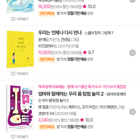
북멘토(도서출판)
|
2026년 06월
16,200
10.0
원 (10% 할인 / 900원)
밤 11시
잠들기전 배송
양탄자배송
변경
미리보기
우리는 언제나 다시 만나
-
스콜라 창작 그림책 7
윤여림
(지은이),
안녕달
(그림)
위즈덤하우스
|
2017년 07월
10,800
9.7
원 (10% 할인 / 600원)
밤 11시
잠들기전 배송
양탄자배송
변경
미리보기
책과 함께 무료배송 - 함께 사기 좋은 특가 도서 · 저가 도서 총집합
엄마와 함께하는 우리 몸 탐험 놀이 2
-
엄마와 함께하
는 우리 몸 탐험 놀이 2
벤 엘콤
(지은이),
리스 제프리스
,
조지 피언스
,
마크 파텐덴
(그림)
경향미디어
|
2020년 09월
3,240
10.0
원 (10% 할인 / 180원)
밤 11시
잠들기전 배송
양탄자배송
변경
미리보기