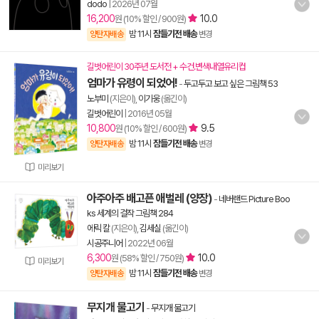
dodo
|
2026년 07월
16,200
10.0
원 (10% 할인 / 900원)
밤 11시
잠들기전 배송
양탄자배송
변경
길벗어린이 30주년 도서전 + 수건.변색내열유리컵
엄마가 유령이 되었어!
-
두고두고 보고 싶은 그림책 53
노부미
(지은이),
이기웅
(옮긴이)
길벗어린이
|
2016년 05월
10,800
9.5
원 (10% 할인 / 600원)
밤 11시
잠들기전 배송
양탄자배송
변경
미리보기
아주아주 배고픈 애벌레 (양장)
-
네버랜드 Picture Boo
ks 세계의 걸작 그림책 284
에릭 칼
(지은이),
김세실
(옮긴이)
시공주니어
|
2022년 06월
6,300
10.0
원 (58% 할인 / 750원)
미리보기
밤 11시
잠들기전 배송
양탄자배송
변경
무지개 물고기
-
무지개 물고기