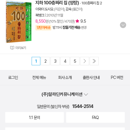
지하 100층짜리 집 (양장)
-
100층짜리 집 2
이와이 도시오
(지은이),
김숙
(옮긴이)
북뱅크
|
2010년 11월
8,550
9.5
원 (10% 할인 / 470원)
밤 11시
잠들기전 배송
양탄자배송
변경
미리보기
1
2
3
4
5
로그인
전체 메뉴
회사 소개
출판사 안내
PC 버전
(주)알라딘커뮤니케이션
1544-2514
일반문의 (발신자 부담)
1:1 문의
FAQ