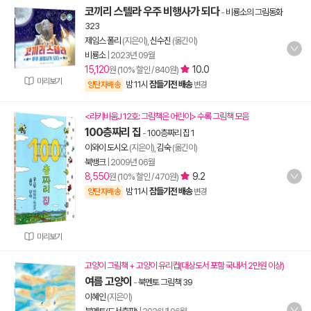
코끼리 스텔라 우주 비행사가 되다
-
비룡소의 그림동화
323
제임스 폴리
(지은이),
신수진
(옮긴이)
비룡소
|
2023년 09월
15,120
10.0
원 (10% 할인 / 840원)
미리보기
밤 11시
잠들기전 배송
양탄자배송
변경
<라키비움J 12호: 그림책은 어린이> 수록 그림책 모음
100층짜리 집
-
100층짜리 집 1
이와이 도시오
(지은이),
김숙
(옮긴이)
북뱅크
|
2009년 06월
8,550
9.2
원 (10% 할인 / 470원)
밤 11시
잠들기전 배송
양탄자배송
변경
미리보기
고양이 그림책 + 고양이 유리컵(대상도서 포함 국내서 2만원 이상)
여름 고양이
-
북멘토 그림책 39
이혜인
(지은이)