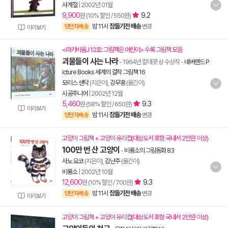
사계절
|
2002년 01월
9,900
9.2
원 (10% 할인 / 550원)
밤 11시
잠들기전 배송
양탄자배송
변경
미리보기
<라키비움J 12호: 그림책은 어린이> 수록 그림책 모음
괴물들이 사는 나라
- 1964년 칼데콧 상 수상작
-
네버랜드 P
icture Books 세계의 걸작 그림책 16
모리스 샌닥
(지은이),
강무홍
(옮긴이)
시공주니어
|
2002년 12월
5,460
9.3
원 (58% 할인 / 650원)
미리보기
밤 11시
잠들기전 배송
양탄자배송
변경
고양이 그림책 + 고양이 유리컵(대상도서 포함 국내서 2만원 이상)
100만 번 산 고양이
-
비룡소의 그림동화 83
사노 요코
(지은이),
김난주
(옮긴이)
비룡소
|
2002년 10월
12,600
9.3
원 (10% 할인 / 700원)
밤 11시
잠들기전 배송
양탄자배송
변경
미리보기
고양이 그림책 + 고양이 유리컵(대상도서 포함 국내서 2만원 이상)