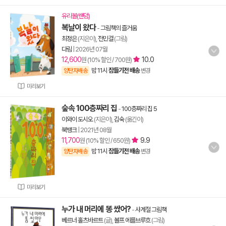
유리볼(랜덤)
복날이 왔다
-
그림책의 즐거움
최정은
(지은이),
전민걸
(그림)
다림
|
2026년 07월
12,600
10.0
원 (10% 할인 / 700원)
밤 11시
잠들기전 배송
양탄자배송
변경
미리보기
숲속 100층짜리 집
-
100층짜리 집 5
이와이 도시오
(지은이),
김숙
(옮긴이)
북뱅크
|
2021년 08월
11,700
9.9
원 (10% 할인 / 650원)
밤 11시
잠들기전 배송
양탄자배송
변경
미리보기
누가 내 머리에 똥 쌌어?
-
사계절 그림책
베르너 홀츠바르트
(글),
볼프 에를브루흐
(그림)