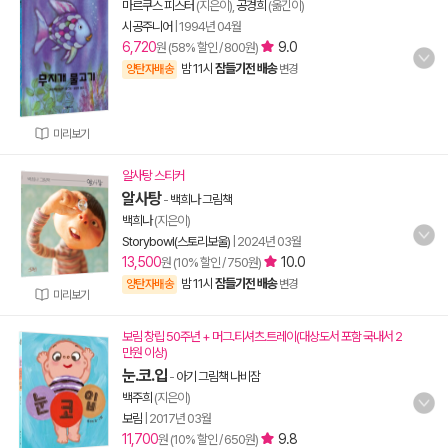
마르쿠스 피스터
(지은이),
공경희
(옮긴이)
시공주니어
|
1994년 04월
6,720
9.0
원 (58% 할인 / 800원)
밤 11시
잠들기전 배송
양탄자배송
변경
미리보기
알사탕 스티커
알사탕
-
백희나 그림책
백희나
(지은이)
Storybowl(스토리보울)
|
2024년 03월
13,500
10.0
원 (10% 할인 / 750원)
밤 11시
잠들기전 배송
양탄자배송
변경
미리보기
보림 창립 50주년 + 머그.티셔츠.트레이(대상도서 포함 국내서 2
만원 이상)
눈.코.입
-
아기 그림책 나비잠
백주희
(지은이)
보림
|
2017년 03월
11,700
9.8
원 (10% 할인 / 650원)