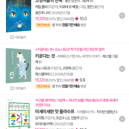
고양이들의 천국
-
웅진 당신의 그림책 10
에밀 졸라
(지은이),
티모테 르 베엘
(그림),
윤진
(옮긴이)
웅진주니어
|
2026년 07월
15,120
10.0
원 (10% 할인 / 840원)
밤 11시
잠들기전 배송
양탄자배송
변경
미리보기
<키운다는 것> 쇼노 나오코 작가 친필 사인 프린트 엽서
키운다는 것
- 라떼와 신기한 어느 씨앗의 이야기
-
파스텔 그림
책 11
쇼노 나오코
(지은이),
고향옥
(옮긴이)
파스텔하우스
|
2026년 05월
15,120
9.8
원 (10% 할인 / 840원)
밤 11시
잠들기전 배송
양탄자배송
변경
미리보기
지구를 생각하는 그림책 + 피너츠 보틀 가방(대상도서 포함 국내서
2만원 이상)
미세미세한 맛 플라수프
- 미세플라스틱
-
작지만 엄청난 3
김지형
(지은이),
조은수
(글),
안윤주
(감수)
두마리토끼책
|
2022년 03월