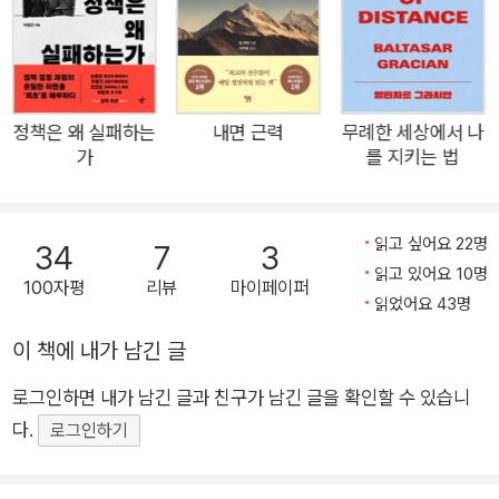
없다”고 느낀다. 그리고 “직관적이고 창의적으로 달리는 것”, “속
도보다 느림에 집중”하는 것이 무엇보다 중요한 일이었다고 말한
다. 왜 에티오피아의 달리기 선수들은 새벽 3시에 일어나 언덕을
오르내리며 달리는 걸까? 하이에나를 찾아 나서는 게 어떻게 달
리기 실력을 향상시키는 일이 되나? 독창적이고 때때로 ‘위험한’
정책은 왜 실패하는
내면 근력
무례한 세상에서 나
가
를 지키는 법
달리기 방식을 취하는 것은 어떻게 달리기를 덜 지루하고, 더 모
험적인 경험으로 만들 수 있는가? 준비가 됐다면, 지금부터 함께
숲으로 들어가 보자. ★“매력적이고 따뜻하며 인간적이다. 무엇
읽고 싶어요 22명
34
7
3
보다 즐거움을 준다” _타임스 ★“영감을 주는 책! 속도감이 넘치
읽고 있어요 10명
100자평
리뷰
마이페이퍼
며 진지함과 유머 사이를 오간다” _가디언 ★“매혹적이고 가슴
읽었어요 43명
뭉클한 이야기” _퍼블리셔스 위클리 ★“달리기에 관한 최고의
이 책에 내가 남긴 글
책!” 트레일 러닝 ★“당신의 달리기를 영원히 바꿔놓을 책이다”
_러너스 월드 ★“놀라운 통찰, 담백하고 절제된 문체로 깊은 감
로그인하면 내가 남긴 글과 친구가 남긴 글을 확인할 수 있습니
동을 안긴다” _아다레난드 핀, 저널리스트 ★“세계 최고의 선수
다.
로그인하기
들을 키워낸 풍부하고 다층적인 문화를 심도 있게 탐구한다” _앨
릭스 허친슨, 육상 선수 출신의 물리학자, 《인듀어》 저자 ★“모든