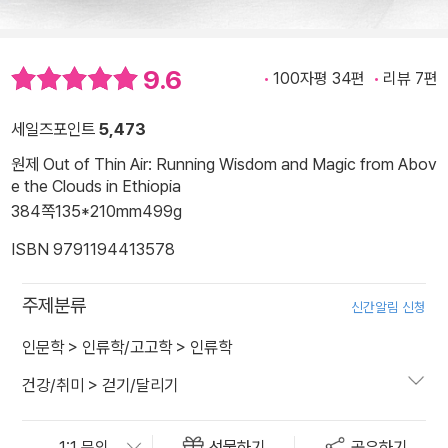
9.6
100자평 34편
리뷰 7편
세일즈포인트
5,473
원제 Out of Thin Air: Running Wisdom and Magic from Abov
e the Clouds in Ethiopia
384쪽
135*210mm
499g
ISBN 9791194413578
주제분류
신간알림 신청
인문학
>
인류학/고고학
>
인류학
건강/취미
>
걷기/달리기
선물하기
공유하기