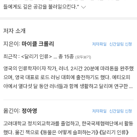
진 강력한 단순함을 드러낸다.”
들에게도 깊은 공감을 불러일으킨다.”
저자 소개
지은이:
마이클 크롤리
저자파일
신간알림 신청
최근작 :
<달리기 인류>
… 총 15종
(모두보기)
영국의 인류학자이자 작가, 러너. 2시간 20분에 마라톤을 완주했
으며, 영국 대표로 로드 러닝 대회에 출전하기도 했다. 에티오피
아에서 열다섯 달 동안 러너들과 함께 생활하고 달리며 연구한 끝
에 2019년 에든버러 대학교에서 인류학 박사 학위를 받았다. 그
리고 이 책 《달리기 인류》로 2022년 인류학 분야 최고의 상인 마
옮긴이:
정아영
저자파일
신간알림 신청
거릿 미드상을 수상했다. 《가디언》 《러너스 월드》 《트레일 러닝》
등에 글을 기고해왔으며, 최근에는 네팔과 멕시코 등지에서 지구
고려대학교 정치외교학과를 졸업하고, 한국국제협력단에서 활동
력, 셀프 트래킹 및 도핑에 관한 연구를 진행하고 있다.
했다. 옮긴 책으로 《동물은 어떻게 슬퍼하는가》 《달리기 인류》