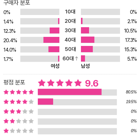
구매자 분포
독자가 러닝에 대한 한없는 사랑을 느끼기를 바란다” _하일레 게
10대
0%
0%
브르셀라시에, 올림픽 육상 금메달리스트 과학과 직관 사이, 러닝
20대
2.1%
1.4%
의 본질에 닿다― 당신의 달리기를 영원히 바꿔놓을 책! 에티오
30대
10.5%
12.3%
피아 사람들에게 훈련 장소는 매우 중요하다. 숲, 긴 언덕, 울퉁불
40대
17.3%
20.4%
퉁한 자갈길과 좁고 미끄러운 진흙길, 아스팔트 도로, 산소가 부
50대
15.3%
14.0%
족한 고도…. 마이클 크롤리는 에티오피아 곳곳의 러닝 커뮤니티
60대
5.1%
1.7%
선수와 지도자들을 만나 이야기를 나누고, 선수에게 훈련과 경기
여성
남성
비용을 지불하는 국가 및 기업의 후원 클럽 제도에 대해 보고한
다. 또 에티오피아 최고의 선수들이 수행하는 훈련 패턴―처음에
9.6
평점 분포
는 숲, 그다음에는 비포장도로, 그다음에는 아스팔트 달리기 등
80.5%
―을 직접 경험하고, 팀원들과 함께 국제 크로스컨트리 대회와
19.5%
이스탄불 하프 마라톤, 프랑크푸르트 마라톤에도 참가한다. 또한
0%
1960년대 올림픽 마라톤 금메달리스트인 아베베 비킬라가 여전
0%
히 에티오피아에 미치는 영향을 목도하고, 아베베보다도 빨랐던
0%
동료 선수이자 지금도 영웅으로 추앙받는 92세의 와미 비라투를