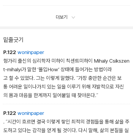
가파르고 축축한 들판을 지그재그로 가로질렀다. 이슬을 잔뜩 머
금은 풀이 발에 달라붙었다. “가벼운 건… 아닌 것… 같은데….” 나
더보기
는 숨을 몰아쉬며 간신히 말을 뱉었다. 마치 거대한 스펀지 위를
달리는 것 같았다. 발을 내디딜 때마다 온몸의 에너지가 땅속으로
밑줄긋기
빨려 들어가는 느낌이었다. (…) 에티오피아에서 날씨가 ‘무겁
다’는 말은 숨 쉬기조차 힘든 공기와 발밑에서 에너지를 빼앗아가
P.122
woninpaper
는 땅을 의미했다. 공기는 희박하기보다 오히려 무겁게 가라앉은
헝가리 출신의 심리학자 미하이 칙센트미하이 Mihaly Csikszen
느낌이었고, 아무리 깊이 들이마시려 해도 폐 속까지 들어오지 않
t-mihalyi가 말한 ‘몰입How‘ 상태에 들어가는 방법이라
는 듯했다. 이 정도 고도에서는 숨이 차서 헐떡이게 될 줄 알았는
고 할 수 있었다. 그는 이렇게 말했다. ˝가장 충만한 순간은 보
데, 실제로는 숨이 그만큼 차기도 전에 내 뇌가 먼저 제동을 거는
통 어려운 일이나가치 있는 일을 이루기 위해 자발적으로 자신
듯했다.
의 몸과 마음을 한계까지 밀어붙일 때 찾아온다.˝
P.122
woninpaper
. ˝시간이 흐르면 결국 이렇게 쌓인 최적의 경험들을 통해 삶을 주
도하고 있다는 감각을 얻게 될 것이다. 다시 말해, 삶의 본질을 실