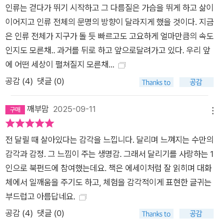
인류는 걷다가 뛰기 시작하고 그 다름질은 가슴을 뛰게 하고 삶이
이어지고 인류 전체의 문명의 방향이 달라지게 했을 것이다. 지금
은 인류 전체가 지구가 돌 듯 빠르고도 고요하게 얼마만큼의 속도
인지도 모른채.. 과거를 뒤로 하고 앞으로달려가고 있다. 우리 앞
에 어떤 세상이 펼쳐질지 모른채...
공감 (
4
)
댓글 (0)
깨부맘
2025-09-11
메뉴
전 달릴 때 살아있다는 감각을 느낍니다. 달리며 느껴지는 수만의
감각과 감정. 그 느낌이 주는 생명감. 그래서 달리기를 사랑하는 1
인으로 북펀드에 참여했는데요. 책은 에세이처럼 잘 읽히며 대화
체에서 일깨움을 주기도 하고, 체험을 감각적이게 표현한 글귀는
부드럽고 아름답네요.
공감 (
4
)
댓글 (0)