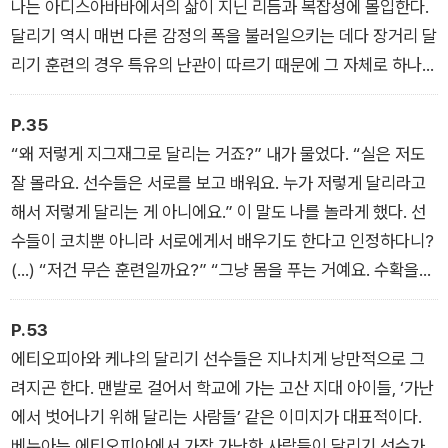
나는 아디스아바바에서의 삶이 지닌 리듬과 복잡성에 몰입한다.
달리기 역시 매번 다른 감정의 폭을 불러일으키는 데다 장거리 달
리기 훈련의 경우 특유의 난관이 따르기 때문에 그 자체로 하나의
여정이자 모험이라고 할 수 있다.
P.35
“왜 저렇게 지그재그로 달리는 거죠?” 내가 물었다. “실은 저도
잘 몰라요. 선수들은 서로를 보고 배워요. 누가 저렇게 달리라고
해서 저렇게 달리는 게 아니에요.” 이 말도 나를 놀라게 했다. 선
수들이 코치뿐 아니라 서로에게서 배우기도 한다고 인정하다니?
(…) “저건 무슨 훈련일까요?” “그냥 몸을 푸는 거예요. 수확을
기원하면서 씨를 뿌리는 동작 같은 거예요.” 말할 것도 없이, 나는
이런 훈련을 본 적도 들은 적도 없다. 이제 그들은 마치 피아니스
P.53
트가 음계 연습을 하는 것처럼 각 달리기 동작을 따로 떼어 차례
에티오피아와 케냐의 달리기 선수들은 지나치게 낭만적으로 그
차례 과장된 모습으로 연습한다.
려지곤 한다. 맨발로 걸어서 학교에 가는 고산 지대 아이들, ‘가난
에서 벗어나기 위해 달리는 사람들’ 같은 이미지가 대표적이다.
베누아는 에티오피아에서 가장 가난한 사람들이 달리기 선수가