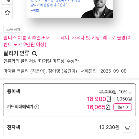
소득공제
웰니스 여름 리추얼 + 에그 트레이. 사우나 빗 키링. 레트로 물병(이
벤트 도서 2만원 이상)
달리기 인류
인류학의 퓰리처상 ‘마거릿 미드상’ 수상작
마이클 크롤리
(지은이),
정아영
(옮긴이)
서해문집
2025-09-08
종이책
21,000
원,
10%
18,900
원
+ 1,050원
16,065
원
카드최대혜택가
더보기
전자책
13,230
원