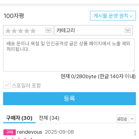
만나 이야기를 나눈다… 크롤리는 겸손한 관점과 열린 마음으로,
에티오피아인들을 국제무대에서 그토록 성공하게 만든 문화의
100자평
게시물 운영 원칙
비밀을 발견한다. 그리고 러닝에 대한 서구의 과학적 접근법과 에
티오피아의 직관적이고 창의적인 접근 방식의 차이를 조명하면
카테고리
서, 기술과 과학에 과도하게 의존한 나머지 영혼을 고갈시키는 훈
련 방법론에 대한 대안적 관점을 제공한다. 놀라운 통찰과 담백하
고 절제된 문체, 진지함과 유머를 오가는 속도감 있는 전개를 통
해, 크롤리는 세계 최고의 선수들을 키워낸 풍부하고 다층적인 문
화를 심도 있게 탐구하며 러닝과 인간에 대한 매우 훌륭한 책을
현재
0
/280byte (한글 140자 이내)
써냈다.
스포일러 포함
등록
구매자 (30)
전체 (34)
rendevous
2025-09-08
메뉴