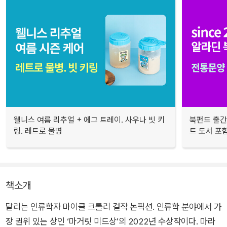
웰니스 여름 리추얼 + 에그 트레이. 사우나 빗 키
북펀드 출간
링. 레트로 물병
트 도서 포
책소개
달리는 인류학자 마이클 크롤리 걸작 논픽션. 인류학 분야에서 가
장 권위 있는 상인 ‘마거릿 미드상’의 2022년 수상작이다. 마라