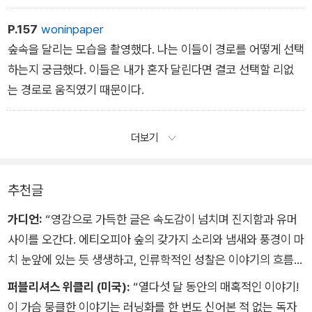
건 큰 의미가 없다는 것이었다.
P.157
woninpaper
숲속을 달리는 모습을 촬영했다. 나는 이들이 경로를 어떻게 선택
하는지 궁금했다. 이들은 내가 혼자 달린다면 결코 선택할 리없
는 경로로 움직였기 때문이다.
더보기
추천글
가디언:
“영감으로 가득한 글은 속도감이 넘치며 진지함과 유머
사이를 오간다. 에티오피아 숲의 갖가지 소리와 냄새와 풍경이 마
치 눈앞에 있는 듯 생생하고, 인류학적인 성찰은 이야기의 흐름을
방해하지 않으면서도 이해를 돕기에 충분하다. 이 책은 세상에서
퍼블리셔스 위클리 (미국):
“열다섯 달 동안의 매혹적인 이야기!
가장 특별한 미지의 스포츠 문화를 낱낱이 파헤쳐 그 핵심에 숨겨
이 가슴 뭉클한 이야기는 러닝화를 한 번도 신어본 적 없는 독자