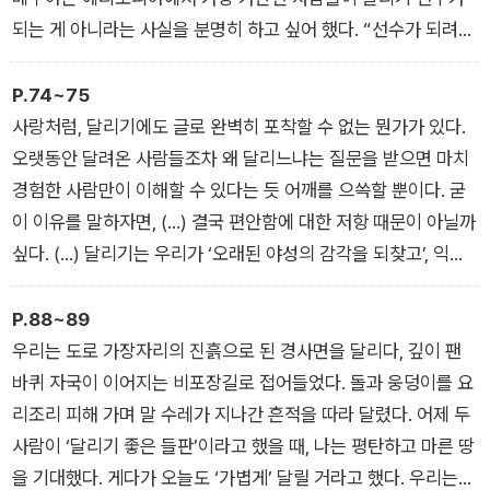
되는 게 아니라는 사실을 분명히 하고 싶어 했다. “선수가 되려면
가족의 지원이 어느 정도 필요해요. 훈련할 수 있는 시간과 에너
지도 있어야 하고요.”
P.74~75
사랑처럼, 달리기에도 글로 완벽히 포착할 수 없는 뭔가가 있다.
오랫동안 달려온 사람들조차 왜 달리느냐는 질문을 받으면 마치
경험한 사람만이 이해할 수 있다는 듯 어깨를 으쓱할 뿐이다. 굳
이 이유를 말하자면, (…) 결국 편안함에 대한 저항 때문이 아닐까
싶다. (…) 달리기는 우리가 ‘오래된 야성의 감각을 되찾고’, 익숙
한 길을 벗어나 ‘세상의 정형화된 틀로부터 자유로워질 수 있게’
해준다.
P.88~89
우리는 도로 가장자리의 진흙으로 된 경사면을 달리다, 깊이 팬
바퀴 자국이 이어지는 비포장길로 접어들었다. 돌과 웅덩이를 요
리조리 피해 가며 말 수레가 지나간 흔적을 따라 달렸다. 어제 두
사람이 ‘달리기 좋은 들판’이라고 했을 때, 나는 평탄하고 마른 땅
을 기대했다. 게다가 오늘도 ‘가볍게’ 달릴 거라고 했다. 우리는