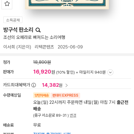
소득공제
방구석 판소리
조선의 오페라로 빠져드는 소리여행
이서희
(지은이)
리텍콘텐츠
2025-06-09
정가
18,800원
16,920
판매가
원
(10% 할인) +
마일리지 940원
14,382
카드최대혜택가
원
수령예상일
양탄자배송
썬데이 EXPRESS
오늘(일) 22시까지 주문하면 내일(월) 아침 7시
출근전
배송
(중구 서소문로 89-31 )
변경
배송료
무료