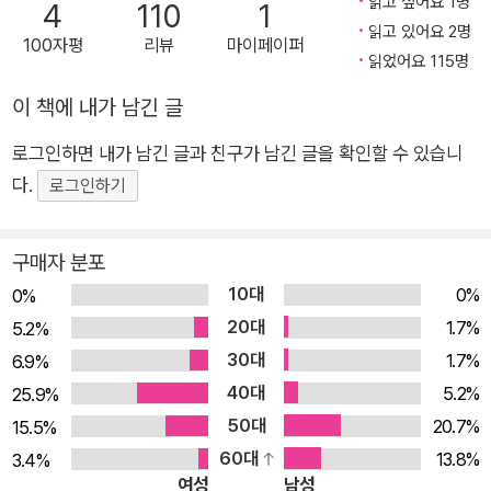
읽고 싶어요 1명
4
110
1
읽고 있어요 2명
100자평
리뷰
마이페이퍼
읽었어요 115명
이 책에 내가 남긴 글
로그인하면 내가 남긴 글과 친구가 남긴 글을 확인할 수 있습니
다.
로그인하기
구매자 분포
10대
0%
0%
20대
1.7%
5.2%
30대
1.7%
6.9%
40대
5.2%
25.9%
50대
20.7%
15.5%
60대
13.8%
3.4%
여성
남성