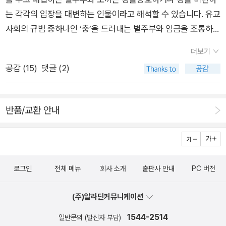
부가, 춘향가의줄거리와 심첨가의 주제가 효와 유교정신이라는
는 각각의 입장을 대변하는 인물이라고 해석할 수 있습니다. 유교
것을 알려주기까지야… 아무튼 책의 방향은 아빠가 생각했던내용
사회의 규범 중하나인 ‘충’을 드러내는 별주부와 임금을 조롱하는
과 좀 달라서 실망스러웠단다. 이 책을 읽었다고 해서, 판소리는
토끼 중, 현대를 살아가는 우리는 아마 토끼에게 더 마음이 끌릴
더보기
이런 것이다, 라고 너희들에게 이야기할 만한 것이 별로 없구나.
것입니다. 별주부가임금의 무능을 탓하기보다는 자신의 노력이
공감 (
15
)
댓글 (2)
1. Part1에서는 판소리 다섯 마당에 대해 이야기를해주었단다.
부족함을 스스로 한탄하는 모습에서 특히 그렇습니다. 어쩌면우
앞서 이야기했듯이 각 판소리의 줄거리를 이야기해주었고, 간간
리는 별주부가 답답하거나 미련하게 느껴질지도 모릅니다. 지금
이각 판소리 마당의 특징을 이야기해주었는데, 그런 부분들을 이
시대에는 권력 앞에서 자신의 지혜로 스스로를지키는 토끼 같은
반품/교환 안내
야기해줄게.<심청가>는 네 시간짜리 판소리로, 슬픈대목이 많
인물에 더 쉽게 마음이 끌리기 때문이지요.(180)<도솔가>에서
아 계면조의 소리가 많다고 하는구나. <흥보가>는당시 고통 속
월명사가 부르는 노래는 신과 인간을 잇는 다리 역할을 한다고 볼
에 사는 사회적 약자에 대한 동정을 노래하여 정의나 부조리를 청
수 있습니다. 이 구원의 노래는 인간의고통과 해탈을 이야기하는
산하자는 사회비판의 담겨 있다고 했어.<춘향가>는 가장 예술
중요한 요소를 포함합니다. 도솔천은 신적인 존재가 사는 곳으로,
로그인
전체 메뉴
회사 소개
출판사 안내
PC 버전
성이 뛰어난 작품으로 사회적 계급, 권력 문제, 불평등 등 부조리
이 노래를 통해 인간은 신과 소통하려 하며, 구원의 길을 찾고 있
를 노래하여 더욱 인기가 좋았다. 소설 <춘향전>도마찬가지 아
습니다. 신라시대는 불교가 널리 퍼져 있던 시기였으며, 사람들은
(주)알라딘커뮤니케이션
니었을까 싶구나. <수궁가>는 판소리마당의 기준에서 보았을
인생의 고통을극복하고자 불교적 구원을 열망했지요. <도솔가>
때 작품이 까다롭고 통성과 우조를 사용하고 다양한 기교가 들어
1544-2514
의가사는 불교적 해탈의 길을 제시하는 것으로 볼 수 있습니다.
일반문의 (발신자 부담)