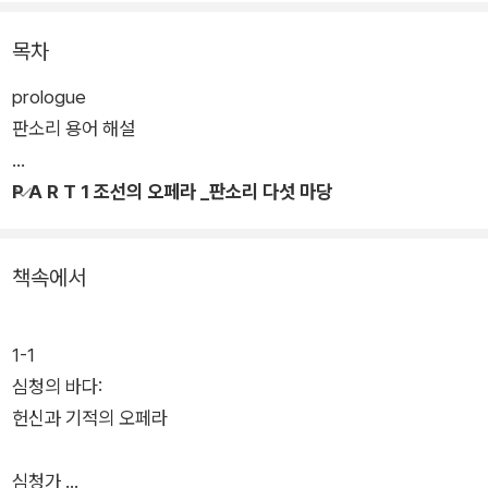
생을 바꾼 깨달음, 그리고 처용가에 담긴 용서의 춤까지. 고전 22
편을 판소리의 호흡으로 다시 엮어낸 이 책은, 마치 무대 위 오페
목차
라처럼 마음을 울리고 사유를 머물게 한다.
prologue
판소리 용어 해설
전통은 낯설지 않다. 우리가 몰랐던 사랑과 변화, 용기의 서사는
여전히 지금의 우리를 위로하고 움직인다. 이 책은 판소리라는 소
P A R T 1 조선의 오페라 _판소리 다섯 마당
리의 예술을 통해, 독자 한 사람 한 사람에게 단편소설처럼 읽히
는 서사와 감동을 선물한다. 당신의 일상에 조용히 스며드는 작은
무대, 『방구석 판소리』는 소리와 이야기의 결이 만나는 힐링 에세
책속에서
이 여행서이다.
1-1
심청의 바다:
헌신과 기적의 오페라
심청가