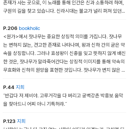
쉽게 마음이 끌리기 때문이지요.
존재가 사는 곳으로, 이 노래를 통해 인간은 신과 소통하려 하며,
된 심청은 도청에 소문이 자자합니다. 죽은 어 머니를 닮은 미색
구원의 길을 찾고 있습니다. 신라시대는 불교가 널리 퍼져 있던
은 어떠하고, 지금 홀로 남은 눈먼 아버지를 모시는 효심은 또 어
시기였으며, 사람들은 인생의 고통을 극복하고자 불교적 구원을
떠한지요. 그런 가설항담을 들은 승상 부 인은 심청을 불러 양딸
열망했지요. <도솔가>의 가사는 불교적 해탈의 길을 제시하는
로 들어올 것을 제안합니다. 그러나 심 청은 홀로 남게 될 아버지
P.206
bookholic
것으로 볼 수 있습니다. 즉 이 노래는 인간의 고통을 해결하려는
가 걱정되어 수차례 거절을 하고, 승 상 부인은 그 효심을 높이 사
<원가>에서 잣나무는 중요한 상징적 의미를 가집니다. 잣나무
신성한 존재의 자비와 구원을 바라는 염원을 담고 있죠. 세속적인
모녀의 의를 맺게 되지요.
는 변하지 않는, 견고한 존재로 나타나며, 왕과 신하 간의 굳은 약
고통에서 벗어나 신과의 소통을 통해 구원의 가능성을 제시하는
심청이 승상 부인을 만나고 있을 때, 심봉사는 걱정이 되 어 가만
속을 상징합니다. 그러나 효성왕이 신충을 잊고 뜻하지 않게 배신
이 노래는 당시 신라 사람들에게 종교적 소망의 길을 제시한 중요
히 있을 수가 없었습니다. 심청이 어딜 간단 말도 없이 사라진 지
한 것은, 잣나무가 말라죽어간다는 상징적 이미지를 통해 약속의
한 철학적 의미였을 것입니다.
한 시진이나 지났기 때문입니다. 동네로 오는 길목 에서 이제 오
무효화와 신하의 원망을 표현한 것입니다. 잣나무가 변치 않은 푸
나 저제 오나, 딸을 기다리던 심봉사는 그만 발을 헛디디고 맙니
르름을 유지하는 것처럼, 왕도 신하와의 약속을 지키고 신뢰를 이
다. 깜짝 놀란 심봉사를 순간적으로 덮치는 건 얼음장같이 차가운
어가야 한다는 교훈을 자연 속에서 찾을 수 있습니다.
P.44
지희
물입니다. 사람 살려! 소리치는 심봉사에 게 어느 순간 갑자기 딱
˝반갑다 저 제비야. 고루거각을 다 버리고 궁벽강촌 박흥보 움막
딱한 나뭇가지가 와 닿습니다. “이것을 잡으시오!” 심봉사가 물
을 찾아드니 어찌 아니 기특허랴.˝
을 꼴깍꼴깍 마시며 기다시피 나뭇가 지를 잡고 나오자, 부드러운
사람의 손이 심봉사를 토닥입니 다. “몽은사 화주승입니다. 지나
P.123
지희
는 길에 당신이 물에 빠진 것 을 보고 구하게 되었습니다.”