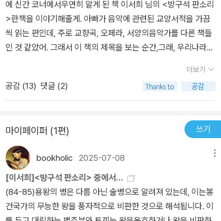
에 신간 코너에서우연히 알게 된 책 이서희 님의 <방구석 판소리
>란책을 이야기해줄게. 아빠가 음악에 관련된 교양서적을 가끔
씩 읽는 편인데, 주로 교향곡, 오페라, 서양의음악가를 다른 책들
인 것 같았어. 그래서 이 책의 제목을 보는 순간,그래, 우리나라에
도 고전 음악들이 있었지? 하는생각이 들었단다. 판소리에 관한
더보기
책이라니… 아빠는 처음 보는것 같고, 물론 판소리에 관한 책도
공감 (
13
)
댓글 (2)
처음이었단다. 그래서기대를 가득 안고 책을 펼쳤단다. 판소리에
대한 역사와 판소리의 이론적인 내용을 예와 함께 쉽게 설명해줄
것을 기대하면서 말이야.그런데 이 책은 아빠의 예상과다른 성격
쓰기
마이페이퍼 (1편)
의 책이었단다. 판소리의 이론에 대해서는 앞부분에 판소리 용어
해설이라는 코너로 짧게 마치고, 판소리 작품에 초점을 맞추었단
bookholic
2025-07-08
메뉴
다. 읽다 보니 판소리에 관한 책을읽는 것이 아니고, 판소리의 원
작인 고대 소설의 줄거리를 요약해 주는 책 같았어. 물론 우리나
[이서희]<방구석 판소리> 중에서...
라 판소리 다섯 마당이 어떤 것들이 있는지도 헛갈려 하는 아빠에
(84-85)용왕의 병은 다름 아닌 술병으로 알려져 있는데, 이는봉
게 판소리 다섯 마당은 <심청가>, <흥부가>, <춘향가>, <수궁
건국가의 무능한 왕을 풍자적으로 비판한 것으로 해석됩니다. 이
가>, <적벽가>라고 명확히 알려주기도 했지만, 굳이 심청가, 흥
를 두고 대립하는 별주부와 토끼는 왕을옹호하거나 왕을 비판하