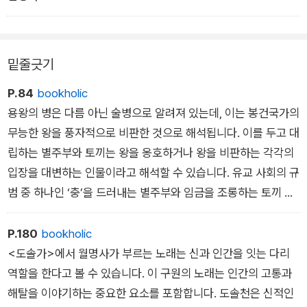
한 발만 더 내디디면 허공입니다. 집요하게 출렁이는 거대 한 파
도 위에서 배 한 척이 속절없이 흔들리고 있습니다. 그 배 위에 열
밑줄긋기
다섯 살 소녀가 아슬아슬하게 서 있습니다. 소녀는 떨 리는 손을
P.84
bookholic
애써 부여잡고 바다를 바라봅니다. 바다에 빠지면 그 이후의 시간
용왕의 병은 다름 아닌 술병으로 알려져 있는데, 이는 봉건국가의
은 길지 않을 것이라고 마음을 다잡습니다. 심 청은 그렇게 한 발
무능한 왕을 풍자적으로 비판한 것으로 해석됩니다. 이를 두고 대
자국, 눈을 감고 천천히 발을 움직입니다.
립하는 별주부와 토끼는 왕을 옹호하거나 왕을 비판하는 각각의
이 모든 비극은 심봉사, 즉 심학규의 삶으로부터 비롯됩니 다. 앞
입장을 대변하는 인물이라고 해석할 수 있습니다. 유교 사회의 규
이 보이지 않는 그를 사람들은 심봉사라고 불렀습니다. 심봉사는
범 중 하나인 ‘충’을 드러내는 별주부와 임금을 조롱하는 토끼 중,
어여쁜 아내 곽씨 부인과 그녀의 뱃속에 있는 곧 태 어날 아이와
현대를 살아가는 우리는 아마 토끼에게 더 마음이 끌릴 것입니다.
함께 사랑으로 가득한 날들을 보내고 있었습니다.
별주부가 임금의 무능을 탓하기보다는 자신의 노력이 부족함을
P.180
bookholic
하지만 모든 상황은 급작스럽기 마련이지요. 아이를 가진 몸으로
스스로 한탄하는 모습에서 특히 그렇습니다. 어쩌면 우리는 별주
<도솔가>에서 월명사가 부르는 노래는 신과 인간을 잇는 다리
과로를 한 아내는 그만 출산 중 목숨을 잃고 맙니다. 그러나 불행
부가 답답하거나 미련하게 느껴질지도 모릅니다. 지금 시대에는
역할을 한다고 볼 수 있습니다. 이 구원의 노래는 인간의 고통과
중 다행히도 건강하게 태어난 심청이라는 이름을 가진 여자아이
권력 앞에서 자신의 지혜로 스스로를 지키는 토끼 같은 인물에 더
해탈을 이야기하는 중요한 요소를 포함합니다. 도솔천은 신적인
는 젖동냥으로 무럭무럭 자라나지요. 그렇게 자 라 열다섯 살이