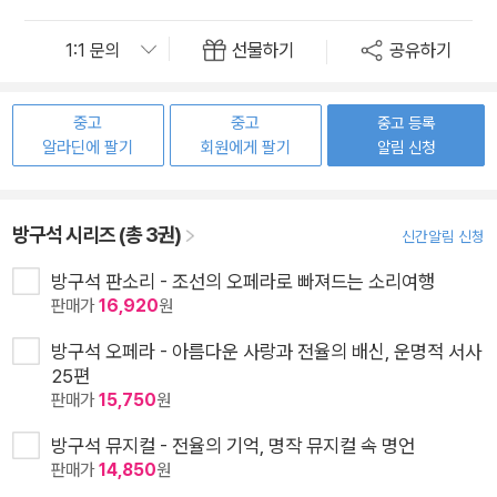
선물하기
공유하기
중고
중고
중고 등록
알라딘에 팔기
회원에게 팔기
알림 신청
방구석 시리즈 (총 3권)
신간알림 신청
방구석 판소리 - 조선의 오페라로 빠져드는 소리여행
판매가
16,920
원
방구석 오페라 - 아름다운 사랑과 전율의 배신, 운명적 서사
25편
판매가
15,750
원
방구석 뮤지컬 - 전율의 기억, 명작 뮤지컬 속 명언
판매가
14,850
원