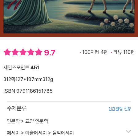
9.7
100자평 4편
리뷰 110편
세일즈포인트
451
312쪽
127*187mm
312g
ISBN 9791186151785
주제분류
신간알림 신청
인문학
>
교양 인문학
에세이
>
예술에세이
>
음악에세이