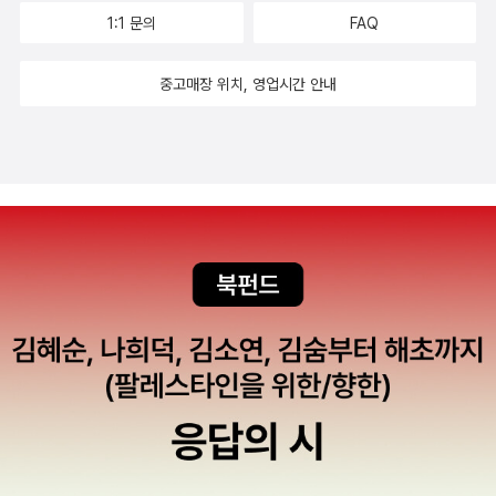
가 있다고 했어. <적벽가>는 19세기에 양반들에게 인기가 많았
즉 이 노래는 인간의 고통을 해결하려는신성한 존재의 자비와 구
1:1 문의
FAQ
고, 고향을 그리워하는 군사들의 목소리가 많이 담겨 있다고 하는
원을 바라는 염원을 담고 있죠. 세속적인 고통에서 벗어나 신과의
구나...Part2에서는 잃어버린 조선의 아리아들을 소개해 주었어.
소통을 통해구원의 가능성을 제시하는 이 노래는 당시 신라 사람
중고매장 위치, 영업시간 안내
네 개의 타령을 이야기해주었는데, 일부만 전해지고 있다고 하여
들에게 종교적 소망의 길을 제시한 중요한 철학적 의미였을 것입
안타깝더구나. 여기에 소개하고 있는 <옹고집 타령>, <장끼 타
니다.(206-207)<원가>에서잣나무는 중요한 상징적 의미를 가
령>, <변강쇠 타령>, <숙영낭자전>은 아빠가 줄거리를 잘 몰라
집니다. 잣나무는 변하지 않는, 견고한존재로 나타나며, 왕과 신
서, 타령에 대한 이야기보다 그 줄거리를 읽는 재미가 있었단다.
하 간의 굳은 약속을 상징합니다. 그러나효성왕이 신충을 잊고 뜻
이 책에서요약해준 것이 아닌 원작 전체를 읽어보고 싶다는 생각
하지 않게 배신한 것은, 잣나무가 말라죽어간다는 상징적 이미지
이 들었어. <숙영낭자전>은 아빠가 예전에 사 두었는데, 아직 읽
를 통해 약속의무효화와 신하의 원망을 표현한 것입니다. 잣나무
지 못했구나. …Part3, Part 4, Part 5는판소리와 좀 무관한 이
가 변치 않은 푸르름을 유지하는 것처럼, 왕도 신하와의 약속을
야기란다. 우리나라 고전 음악이라고 퉁치면, Part3 삼국시대의
지키고 신뢰를 이어가야 한다는 교훈을 자연 속에서 찾을 수 있습
향가, Part 4고전 시가까지는 그렇다고 해도, 뜬금없이 Part 5
니다.
에서는 고전 소설을 소개해주고 있단다. <이생규장전>, <옥단
춘전>, <금방울전>, <정수정전>을 소개해주었는데, 아빠 생각
에는 페이지 채우려고 포함시켰다는생각을 지울 수 없구나. 짧게
영화 소개해주는 콘텐츠처럼 Part 5는우리나라 고전 소설을 소