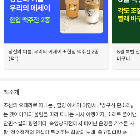
당신의 여름, 우리의 에세이 + 한입 맥주잔 2종
8월 특별 선
(택1)
바구니
책소개
조선의 오페라로 떠나는 , 힐링 에세이 여행서. 『방구석 판소리』
는 옛이야기의 울림을 따라 떠나는 서사 여행이자, 소리로 풀어낸
단편소설의 향연이다. 숙영낭자전에서 피어난 운명을 거스른 사
랑, 정수정전의 전설이 들려주는 희망의 노래, 옹고집타령 속 인