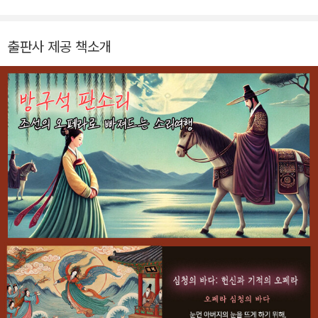
요한 것은 대단한 보상보다도 그저 곁에 있는 책 한 권이 주는 위
로와 휴식이었다. 이후 누군가의 격려보다 혼자 읽는 책이 더 큰
출판사 제공 책소개
힘을 줄 수도 있음을, 그리고 동화란 어쩌면 어른을 위한 책일 수
도 있다는 것을 알게 되었고, 수많은 동화를 큐레이팅하여 자신의
깨달음을 공유하였다. 익숙함 속에서 잊힌 것들을 다시 불러내고,
낯설게 느껴지던 아동 문학을 삶 가까이에 놓아두는 일, 그것이
저자가 글을 쓰는 이유다. 대기업, 예술 큐레이터, 문화 콘텐츠 기
획 등 다양한 사회 분야에서 활동하였으며 대학 및 대학원에서 미
학을 공부하였다. 저서로는 《방구석 뮤지컬》, 《방구석 오페라》,
《방구석 판소리》, 《어쩌면 동화는 어른을 위한 것》, 《어쩌면 애니
메이션 속 주인공이 나일지도 몰라》, 《200가지 고민에 대한, 마
법의 명언》 등이 있다.