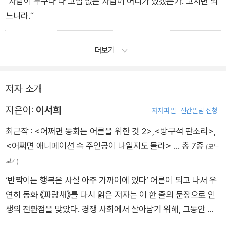
˝사람이 누구나 다 고집 없는 사람이 어디가 있겠는가. 고치면 되
느니라.˝
더보기
저자 소개
지은이:
이서희
저자파일
신간알림 신청
최근작 :
<어쩌면 동화는 어른을 위한 것 2>
,
<방구석 판소리>
,
<어쩌면 애니메이션 속 주인공이 나일지도 몰라>
… 총 7종
(모두
보기)
‘반짝이는 행복은 사실 아주 가까이에 있다’ 어른이 되고 나서 우
연히 동화 《파랑새》를 다시 읽은 저자는 이 한 줄의 문장으로 인
생의 전환점을 맞았다. 경쟁 사회에서 살아남기 위해, 그동안 너
무 먼 곳에서 행복을 찾고 있었음을 깨달았다. 정작 자신에게 필