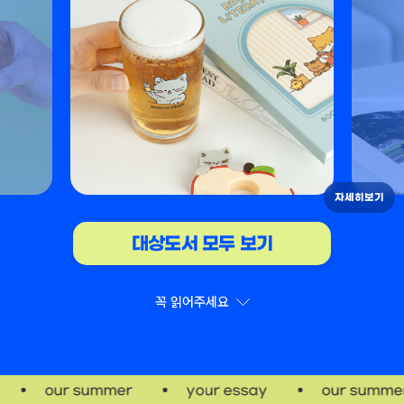
자세히보기
대상도서 모두 보기
꼭 읽어주세요
여름 에세이 문구
our summer
your essay
our summer