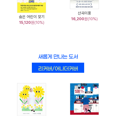
산곡미풍
숨은 어린이 찾기
16,200
원(10%)
15,120
원(10%)
새롭게 만나는 도서
리커버/어나더커버