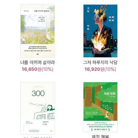
너를 아끼며 살아라
그저 하루치의 낙담
16,650
원(10%)
16,920
원(10%)
제철 행복