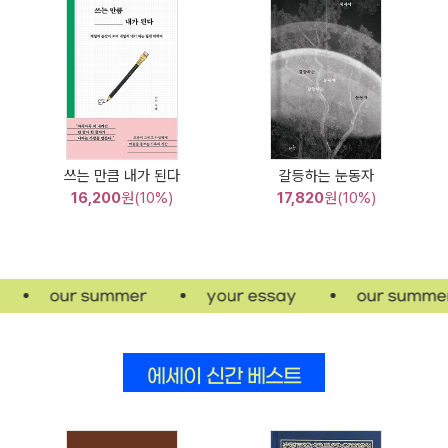
쓰는 만큼 내가 된다
갈등하는 눈동자
16,200
원(10%)
17,820
원(10%)
여름 에세이 반복 문구
our summer
your essay
our summer
에세이 신간 베스트