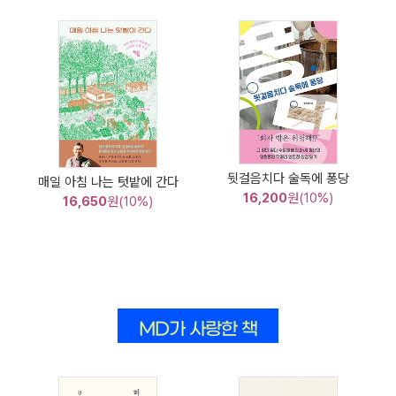
뒷걸음치다 술독에 퐁당
매일 아침 나는 텃밭에 간다
16,200
원(10%)
16,650
원(10%)
MD가 사랑한 책