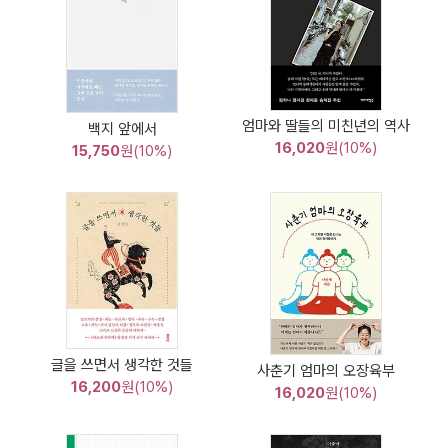
엄마와 딸들의 미친년의 역사
백지 앞에서
16,020
원(10%)
15,750
원(10%)
글을 쓰면서 생각한 것들
사춘기 엄마의 오장육부
16,200
원(10%)
16,020
원(10%)