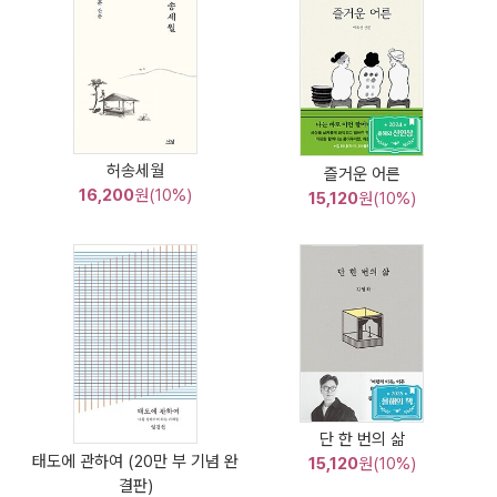
허송세월
즐거운 어른
16,200
원(10%)
15,120
원(10%)
단 한 번의 삶
태도에 관하여 (20만 부 기념 완
15,120
원(10%)
결판)