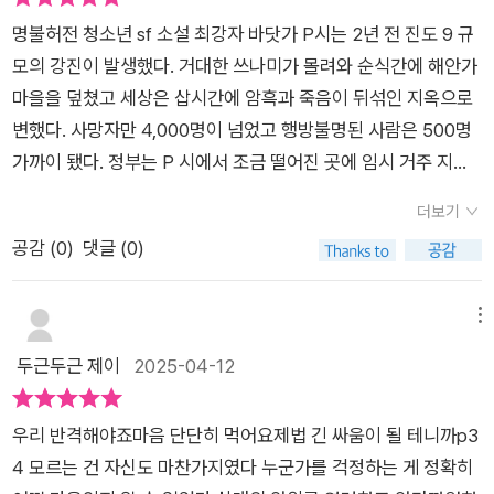
아와 이 선생이 후원하고 있는 류온에대해 궁금해하고, 그 궁금증
은 곧 풀리게 된다. '존재하는 모든 것은 결국 끝을 맞이합니다. 그
명불허전 청소년 sf 소설 최강자 바닷가 P시는 2년 전 진도 9 규
것은 절대 나쁘거나 무서운 것이 아닙니다. 아주 자연스러운 일이
모의 강진이 발생했다. 거대한 쓰나미가 몰려와 순식간에 해안가
죠.' P.259 (진솔) 살아있다는 사실이 기쁘지 않은 듯 보이는 하
마을을 덮쳤고 세상은 삽시간에 암흑과 죽음이 뒤섞인 지옥으로
라, 그런 하라를 보며 자신이 한 행동의 비도덕적인 면은 잊고 지
변했다. 사망자만 4,000명이 넘었고 행방불명된 사람은 500명
킬 수 있었다는 사실에 뿌듯해하는 강 회장. 서로 다른 마음을 가
가까이 됐다. 정부는 P 시에서 조금 떨어진 곳에 임시 거주 지역
진 두 사람과 그들의 이면에서 힘들어했을 사람들의 모습이 담겨
을 세우고 이재민들에게 신경을 쓰는듯했다. 하지만 복구하는 데
더보기
있던 《테스터 2》. 오방새의 전설 혹은 저주에서 시작하여 풀어낸
엔 너무 많은 인력과 예산이 필요했기에 임시 주거 시설은 이들의
공감 (
0
)
댓글 (0)
이야기가 인간의 이기심과 도덕성까지 보여준다. 이희영식 디스
터전이 됐다. 길어진 일에 많은 사람들도 쓴소리를 하기 시작했
토피아 sf 소설의 끝은 어디일지 기대된다.출판사에서 진행한 서
다. 짜깁기한 정부의 보도자료 속 이들의 삶이 충분해 보였기 때
평단 모집을 통해 도서를 제공받고 주관적으로 쓴 글입니다.#책
문이겠지. 재난 속에서 홀로 살아남은 온은 보건소의 일을 도우며
메뉴
블로그 #북블로그 #북스타그램 #책스타그램
버려진 로봇들을 고치며 살고 있다. 그런 온에게 죽은 줄로만 알
두근두근 제이
2025-04-12
았던 동생 ‘휘’가 살아있다는 연락이 온다. 비록 물소리 트라우마
와 기억을 잃은 상태이지만.. 가까워지고 싶은 온과 달리 거기를
우리 반격해야죠마음 단단히 먹어요제법 긴 싸움이 될 테니까p3
두는 휘. 버려진 그 아이의 칩을 찾아야 한다. 하라가 원하는 건
4 모르는 건 자신도 마찬가지였다 누군가를 걱정하는 게 정확히
그거 하나였다. 버리지 않는 것. 하지만, 회장의 선택은 잔인했다.