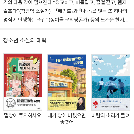
기의 다음 장이 펼쳐진다 “정교하고, 아름답고, 꿈결 같고, 왠지
슬프다”(장강명 소설가), “『페인트』와 『나나』를 잇는 또 하나의
명작이 탄생하는 순간”(정여울 문학평론가) 등의 뜨거운 찬사를
받으며 출간된 『테스터 1』. 그후 수많은 독자의 사랑을 받아 청소
년 SF 베스트셀러로 자리매김한 지 3년, 마침내 그 속편인 『테스
청소년 소설의 매력
터 2』가 허블에서 출간되었다. 『테스터 1』은 치명적인 바이러스
전염병으로부터 살아남은 두 소년 ‘마오’와 ‘하라’의 이야기로,
‘바이러스 임상 테스터’라는 소재를 중점적으로 다룬다. 하라를
테스터로 삼아서라도 자신이 원하는 삶을 살고자 했던 마오. 하지
만 치료제가 거의 완성될 무렵, 사실 자신이 하라의 테스터였으며
모두에게 속았다는 것을 깨닫고는 스스로 생을 마감하려 한다. 하
지만 마오가 옥상에 오르는 마지막 장면은 그의 생사에 대한 다양
한 추측을 불러왔고, 이는 뒷이야기를 들려달라는 독자 요청으로
이어졌다. 그리고 드디어, 이희영 작가가 멈춰 있던 이야기의 다
멸망에 투자하세요
네가 망해 버렸으면
바람의 소리가 들려
좋겠어
음 장을 펼쳐 보였다. 『테스터 2』는 마오가 옥상에 오른 지 3년
뒤의 이야기를 다룬다. 바이러스에서 완치된 하라는 마오의 죽음