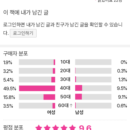
읽었어요 22명
뒤얽힌 전편과 속편 ‘과거의 목소리’에 공명하며 진실에 다가서는
소년들 『테스터 2』는 하라와 류온, 두 인물의 시점을 교차하며 전
이 책에 내가 남긴 글
개된다. 그러나 이야기가 진행될수록 『테스터 1』에서 비롯된 여
로그인하면 내가 남긴 글과 친구가 남긴 글을 확인할 수 있습니
러 수수께끼, 특히 마오의 생사와 관련된 핵심 의문은 풀리기보다
다.
로그인하기
오히려 더욱 짙은 안개 속으로 빠져든다. 이는 불완전한 정보에
의해 왜곡된 기억과 의도적으로 감춰진 진실이 맞물려 있기 때문
구매자 분포
이다. 하라는 죄책감과 복수심 때문에 끊임없이 과거를 되짚는다.
반면 류온은 쓰나미로 가족과 터전을 잃은 생존자로, 재해와 관련
10대
0%
1.9%
된 고통스러운 과거보다는 부족하지만 평화로운 현재에 충실한
20대
0.3%
3.2%
다. 이처럼 서로 다른 상실을 겪은 두 인물은 각자의 방식으로 진
30대
1.3%
5.4%
실과 대면한다. 그리고 과거에 잊힌 존재들, 지워진 기억들, 그리
40대
9.5%
49.5%
고 남겨진 이들의 조용한 목소리에 귀를 기울이기 시작한다. 『테
50대
9.1%
15.8%
스터 2』는 두 소년이 겪어온 상실과 후회 그리고 남겨진 자로서
60대
0.6%
3.5%
의 무게를 기억의 단절이라는 장치를 통해 입체적으로 그려낸다.
여성
남성
하라는 마오의 잔상을 따라 진실의 조각을 좇고, 류온은 자신이
9.6
평점 분포
살고 있는 ‘정크랜드’와 ‘보건소’ 같은 일상적 공간을 오가며 덮어