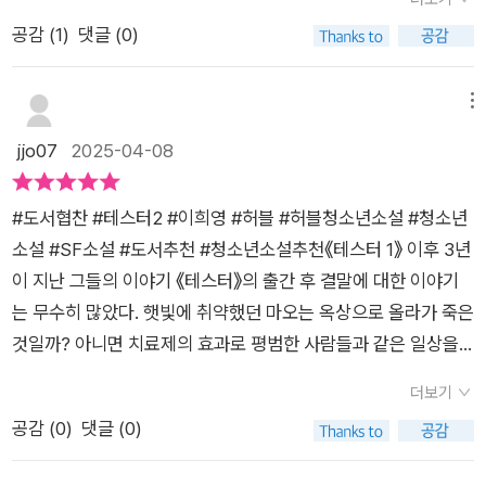
아 더더욱 애가 타는 감상으로 책을 덮었다. 그렇기에 『테스터 2』
공감 (
1
)
댓글 (0)
의 출간은 너무나도 반가운 소식이 아닐 수 없었다. 독자들의 마
음을 애태우고 속상하게 했던, 욕망의 희생양 ‘마오’가 과연 살아
있을지… 너무도 궁금했다. 그리고, 음… 『테스터 2』는 그 ‘마오’가
메뉴
죽었다는 소식으로 시작된다. ​​진짜 말도 안된다고, 믿고 싶지 않
jjo07
2025-04-08
다고, 애써 부정하며 ‘설마 아닐거야’라고 생각했다. 그럼에도 마
오가 죽었다는 게 저명한 사실이 되어 이야기가 전개되고, 쌩뚱
#도서협찬 #테스터2 #이희영 #허블 #허블청소년소설 #청소년
맞… 새롭게 등장하는 ‘류온’이라는 인물과, ‘마오’로 인해 새 삶을
소설 #SF소설 #도서추천 #청소년소설추천《테스터 1》 이후 3년
얻게 된 ‘하라’의 시점이 교차되는 것이 나를 너무도 힘들게 했다.
이 지난 그들의 이야기 《테스터》의 출간 후 결말에 대한 이야기
하지만 혹시나… 사실은 마오가 살아있을 수도 있을 거라는 실낱
는 무수히 많았다. 햇빛에 취약했던 마오는 옥상으로 올라가 죽은
같은 희망의 가능성을 힘겹게 부여잡고 계속 읽어나갔다. 그래서
것일까? 아니면 치료제의 효과로 평범한 사람들과 같은 일상을
결론부터 말하자면, 스포일러가 될 수도 있지만 중도하차 해버릴
보낼 수 있는 것일까? 많은 상상력을 동원했고 그때 나는 마오가
독자들을 위해 이것 하나만 먼저 밝히자면, 마오는 살아있다!!!​​이
더보기
죽지 않고 살아있기를 바랐다. 그렇게 시간은 흘러 《테스터 2》가
이상 내용을 소개하면 스포일러가 심해질 수 있기에 줄거리 소개
공감 (
0
)
댓글 (0)
출간되었다는 소식에 마오와 하라가 궁금해졌다. 《테스터 2》는
는 삼가겠다. 다만 『테스터』 1편의 결말이 ‘충격과 공포’의 성질을
나와 같은 독자의 궁금증을 해소 시켜줄 이야기를 담고 있었다.
띠고 있었다면, 이번에 읽은 2편의 결말은 애틋하고 뭉클한 ‘감