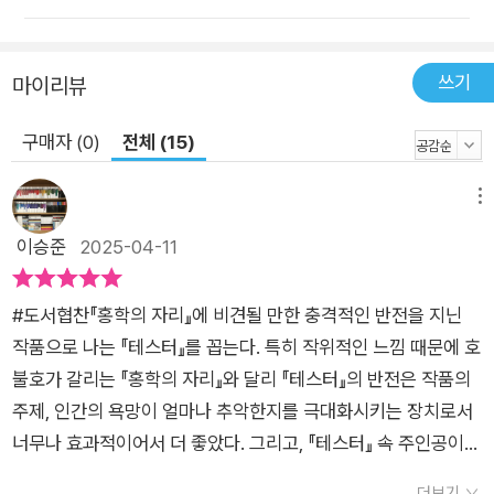
결국 『테스터 2』는 디스토피아 속에서 우리가 무엇을 지켜야 하
고, 어떻게 살아가야 하는지를 묻는다. 그리고 그 질문 끝에서 이
쓰기
렇게 말한다. 어떤 세계에 살고 있든, 결국 중요한 것은 서로를 기
마이리뷰
억하고 지켜내려는 마음이라는 사실을 말이다.
구매자 (0)
전체 (15)
메뉴
이승준
2025-04-11
#도서협찬『홍학의 자리』에 비견될 만한 충격적인 반전을 지닌
작품으로 나는 『테스터』를 꼽는다. 특히 작위적인 느낌 때문에 호
불호가 갈리는 『홍학의 자리』와 달리 『테스터』의 반전은 작품의
주제, 인간의 욕망이 얼마나 추악한지를 극대화시키는 장치로서
너무나 효과적이어서 더 좋았다. 그리고, 『테스터』 속 주인공이자
반전의 핵심 인물인 ‘마오’의 끝이 완전히 닫힌 결말로 끝나지 않
더보기