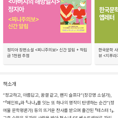
정지아 장편소설 <찌니주의보> 신간 알림 + 적립
한국문학 사랑
금 1천원 추첨
뷰 <지푸라
책소개
“정교하고, 아름답고, 꿈결 같고, 왠지 슬프다”(장강명 소설가),
“『페인트』와 『나나』를 잇는 또 하나의 명작이 탄생하는 순간”(정
여울 문학평론가) 등의 뜨거운 찬사를 받으며 출간된 『테스터 1』.
그후 수많은 독자의 사랑을 받아 청소년 SF 베스트셀러로 자리