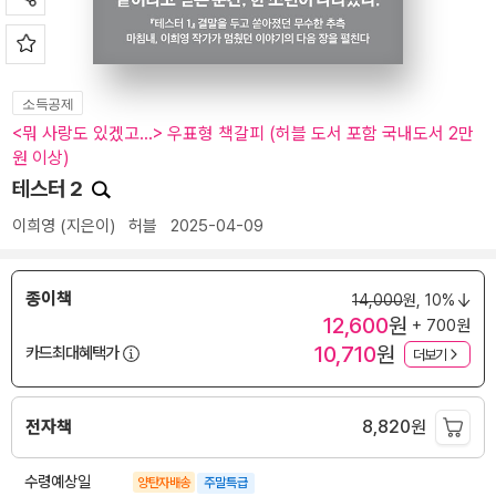
소득공제
<뭐 사랑도 있겠고...> 우표형 책갈피 (허블 도서 포함 국내도서 2만
원 이상)
테스터 2
이희영
(지은이)
허블
2025-04-09
종이책
14,000
원,
10%
12,600
원
+ 700원
10,710
원
카드최대혜택가
더보기
전자책
8,820
원
수령예상일
양탄자배송
주말특급