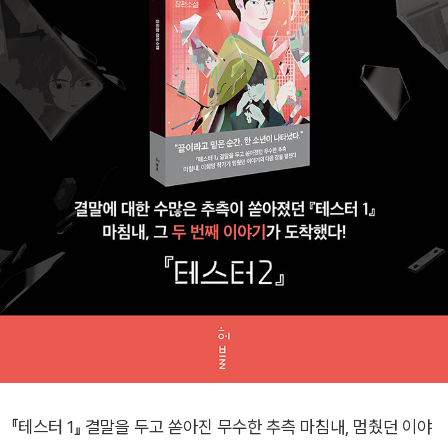
『테스터 1』 결말을 두고 쏟아진 무수한 추측 마침내, 멈췄던 이야