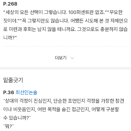
P.268
“세상의 모든 선택이 그렇습니다. 100퍼센트란 없죠.”“무모한
짓이야.”“꼭 그렇지만도 않습니다. 어쨌든 시도해 본 것 자체만으
로 미련과 후회는 남지 않을 테니까요. 그것으로도 충분하지 않습
니까?”
더보기
밑줄긋기
P.36
최선인논술
˝상대의 걱정이 진심인지, 단순한 조언인지 걱정을 가장한 참견
이나 비웃음인지, 어떤 목적을 숨긴 접근인지, 어떻게 구분할
수 있습니까?˝
˝뭐?˝