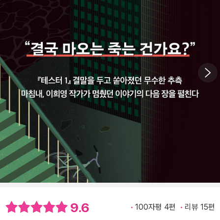
9.6
100자평 4편
리뷰 15편