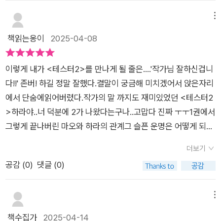
욕망에 의해 고도의 과학기술이 이용되고, 이 기술을 성공시키기
쓰듯 던져준 손바닥만 한 그린돔에서 납작 엎드려 조용히 농사만
인칩은 자신가 가장 가까운 사람이 되어준다고 했습니다. 그게 인
위해 필요한 테스터들을 1권에서 그렸다면 이 기술 개발을 위한
메뉴
짓는다고 아무것도 모르는 사람들이 수군거리고 비난해도 어쩔
연이라고요.”“...”“제 모든 기억을 온전히 가지고 계시길 원합니
결과값인 기후위기 속에서 삶의 터전이 사라진 사람들을 2권에
책읽는옹이
2025-04-08
수 없이 모른 척해. 왜? 살아야 하니까. 나머지 가족의 생계가 걸
다. 그럼 제 브레인칩은 절대 지워지지 않을 겁니다. 제 인연은 하
서 등장시킨다. 서해바다 근처에 살던 이들은 2년 전 바다에서 생
린 문제니까. 그렇게 마음껏 슬퍼하고 화낼 수 있는 거, 그거야말
라 님이 되실 테니까요.”--보보와 진솔 아저씨..인간보다 더 마음
겨난 재난으로 큰 해일이 덮쳐 가족과 이웃을 잃었다. 정부에서
로 아무나 할 수 없는 특권이란 사실을 명심해. ❞217p
깊은 로봇들을 보며 눈물을 흘렸다.하라를 생각하는 진솔 아저씨
이렇게 내가 <테스터2>를 만나게 될 줄은....'작가님 잘하신겁니
급하게 지어준 좁은 거주지와 채소와 과일 농사를 그린돔 몇 개만
의 대사와 행동에서 단순히 보호자가 아닌 하라를 생각하는 그의
다!!' 존버! 하길 정말 잘했다.결말이 궁금해 미치겠어서 앉은자리
이 이들에게 남은 생명줄이다. 하지만 이 세계에서 하층민에 가까
마음이 아름답고, 슬프고, 또 긴 여운으로 남았다.마오와 하라의
에서 단숨에읽어버렸다.작가의 말 까지도 재미있었던 <테스터2
운 이들의 사이는 돈독하다. 이반이 소장님이 운영하는 보건소에
앞길에 밝은 미래만 있기를..마오와 보보, 하라와 진솔이 함께하
>하라야..너 덕분에 2가 나왔다는구나..고맙다 진짜 ㅜㅜ1권에서
는 가족과 이웃을 잃은 이들이 찾아오고 J사장이 운영하는 로봇
는, 서로를 위하며 평범한 행복을 꿈꾸는 삶을 살 수 있기를 기대
그렇게 끝나버린 마오와 하라의 관계그 슬픈 운명은 어떻게 되었
들의 무덤인 정크랜드에서는 류온이 폐기휴머노이드를 조립하여
해본다.-출판사로부터 도서를 제공받아 주관적으로 작성한 리뷰
을지 궁금했을 독자들이 많았을 것 같다.작가님 역시 '마오는 죽
고장은 잦지만 메이드 로봇이나 강아지 로봇을 선물한다. 강회장
더보기
입니다.
었나요?'를 가장 많이 들었다고 하셨으니....📕다섯번째 테스터
과 그의 아들 본부장, 그리고 며느리는 COO, 쿠라고 불리우며 이
공감 (
0
)
댓글 (0)
마오가 폐기처분되고...마오의 죽음에 죄책감으로 살아가던 하라
름도 주어지지 않았고 그들의 휴머노이드는 에이와 비 같이 알파
강회장을 무너뜨리기 위해 기회를 노리던 중테스터 프로젝트 총
벳으로 불리우지만 정크랜드 마을 속 사람들은 류온, 새별이처럼
책임자 이선생을 찾게되고거기서 '류온'이라는 소년을 만나게 된
메뉴
이름이 있고 각자의 로봇에게는 -메이드 로봇의 이름은 미스터
다.류온은 재난으로 부모님과 남동생을 잃은 아이류온과 이선생
책수집가
2025-04-14
킴, 강아지 로봇은 파랑이- 인간다운 이름이 존재한다. 그래서일