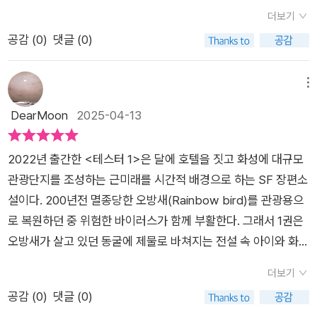
고 있다니.. 소장의 진짜 얼굴은 무엇인가?❝당신 누구야? ❞❝우리
레인보우 버드의 저주에선 풀려났지만 또 다른 바이러스 감염자
된지 3년그 후의 이야기'이희영 작가님은 애초에 테스터2편을 염
더보기
형 아니잖아. ❞❝당신 류온 아니잖아. ❞❝당신이 내 형일 리가 없
가 있었다.치료제를 개발하던 연구원.. 옥상에서 떨어진 마오를
두해 두었을까' 하는 생각이 많이 들었다테스터만으로도 이야기
공감 (
0
)
댓글 (0)
어. 왜냐고? 형은 내가 죽였거든. ❞ 기억을 잃었다고 생각한 휘는
살린 연구원..하라의 치료제를 개발하기 위해 마오를 실험하던 연
는 충만했고 여운도 많아서 이후에 이야기가 궁금하면서도 열린
기억을 잃은 척을 한 거였다. 그럼 온이 가짜란 말인가? #제로책
구원이었다.사라진 연구노트를 찾는 과정이 새롭게 그려진다.--
결말도 좋다고 생각했는데 2편 미쳤다이희영 작가님 책은 첫 문
방 #책리뷰 #책기록 #책추천 #청소년도서추천 #가독성좋은도
📖163p. 인간의 지리멸렬한 삶 따위에 조금도 관심 없다는 듯 자
메뉴
장부터 빠져들어 마지막까지 읽다가 멈출 수가 없다넷플리스 보
서 #아이랑함께읽는책 #마오컴백 #한국문학 #북스타그램 #신
연은 언제나처럼 고요한 침묵으로 생명을 키웠다. 하라는 문득 자
DearMoon
2025-04-13
다 더 재미있다
간도서추천 #아이부터성인까지 아무것도 없는 자가 단 하나 가
신의 삶이 창밖에서 하늘거리는 들꽃 한송이만큼의 가치도 없다
진 일로 노리면 범죄가 된다. 그러나 풍족한 자가 나머지 하나마
고 생각했다. 인간을 제외한 자연의 모든 생명은 알고 있었다. 오
2022년 출간한 <테스터 1>은 달에 호텔을 짓고 화성에 대규모
저 빼앗으면 야망이라 불렀다. 그것이 이 빌어먹을 세상의 법칙이
직 자신들의 욕망만 앞세우면 결국 다 같이 파멸할 수밖에 없다는
관광단지를 조성하는 근미래를 시간적 배경으로 하는 SF 장편소
었다. 69p 그 흔한 보험조차 없는 환자가 당당히 VIP실을 요구
사실을. 길가에 핀 들꽃 한 송이와 벌, 나비조차 꺠달은 공생의 의
설이다. 200년전 멸종당한 오방새(Rainbow bird)를 관광용으
했고, 고가의 약과 치료를 아무 불만 없이 모두 수용했다. 현실에
미를 지독히도 아둔한 만물의 영장만 모르고 있었다.📖205p.그
로 복원하던 중 위험한 바이러스가 함께 부활한다. 그래서 1권은
서 의료 윤리보다 중요한 건 입원 환자의 재력이었고, 그 힘은 수
녀가 멍하니 서서 오래된 구형 메이드봇을 바라보았다. 어쩌면 이
오방새가 살고 있던 동굴에 제물로 바쳐지는 전설 속 아이와 화성
많은 병원 관계자의 궁금증과 호기심을 단번에 잠재우는 위력을
아이를 지켜준 건, 자신이 만든 치료제가 이닌지도 몰랐다. 이 낡
복권에 당첨된 사람 그리고 마오와 같은 테스터에 대한 주제가 담
발휘했다. 209p❝그런 감상적인 사고도, 다 여유가 있으니까 가
고 고리타분하며, 인간보다 훨씬 꼬장꼬장한, 바보처럼 착한 저
더보기
겼다. 따끈따끈한 후속 <테스터 2>는 류온과 하라의 서사가 교
능한 거야. 눈앞에서 가족이 떠내려가는 걸 보고도, 자식의 시체
친구였는지도.📖273p.“언젠가 말씀하셨죠. 인간은 세상에서 사
공감 (
0
)
댓글 (0)
차하며 진행된다. 강회장으로 대표되는 부와 권력을 가진 소수의
조차 찾지 못해도 아무 말 못 하는 사람들이 있어. 정부에서 선심
라져 버릴 자신을 누군가가 기억해 주길 바란다고요. 인간의 브레