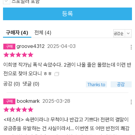
스포일러 포함
진실 앞에서 두 사람은 스스로에게 묻는다. 우리는 과연 어떤 진
실까지 감당할 수 있는가. 그 진실 앞에서 어디까지 책임질 수 있
등록
는가. 그리고 다시 일어선 이 마음으로 어떤 미래를 꿈꿀 수 있을
까. 더 작은 마음에 닿고, 더 낮은 곳을 보는 작가의 시선 인간과
구매자 (4)
전체 (4)
비인간의 관계, 인간의 책임에 대해 질문하다 『테스터 2』는 전편
groove4312
2025-04-03
이 개인의 욕망과 이기심을 중심 주제로 삼았던 것과 달리, ‘개
메뉴
인’보다 ‘관계’에 주목한다. 이 관계는 크게 두 가지로 나뉜다. 하
이희영 작가님 폭삭 속았수다. 2권이 나올 줄은 몰랐는데 이런 반
나는 혈연 가족 간의 관계, 다른 하나는 비혈연 관계, 나아가 인간
전으로 찾아 오다니 ㅎㅎ
과 기계의 관계다. 소설은 겉보기엔 숭고해 보이는 혈연 중심 가
족의 이면에 감춰진 폭력성과 억압을 드러낸다. 휴머노이드 ‘정
공감 (
0
)
댓글 (0)
우’의 서사를 통해 유산을 중심으로 엮인 이기적인 가족 관계를
풍자하고, 류온의 동생 ‘류휘’를 통해 가족 내 반복되는 폭력과 특
bookmark
2025-03-28
메뉴
정 구성원에게 강요되는 희생의 구조를 보여준다. 하라의 이야기
에서는, 부모(강 회장)의 욕망이 어떻게 자식을 도구화하고, 결과
<테스터> 속편이라니! 무척이나 반갑고 기쁘다! 전편의 결말이
적으로 죄책감이라는 감옥에 가두는지를 조명한다. 이처럼 『테스
궁금증을 유발하는 건 사실이라서... 이번엔 또 어떤 반전의 쾌감