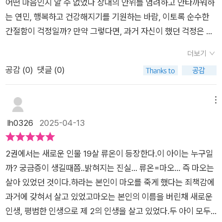
어떤 마음인지 알 수 없었다 상대의 안위를 염려하고 안타까워하
회장은 오로지 성과를 이루는 자에게 눈을 돌렸다. 그 성과로 엄
는 연민, 행복하고 건강해지기를 기원하는 바람, 이토록 순수한
청난 사람들이 피해를 입어도 상관없었다. 그 성과를 최대로 올려
간절함이 걱정일까? 만약 그렇다면, 과거 자신이 했던 걱정은 미
회장의 맘에 든 사람은 엄마였다. 아버지 덕에 엄마가 이 가족이
련한 판단 착오에 불과했다 눈을 가린 망아지처럼 두려움에 떨며
된 것이 아버지의 최고 공이라 생각할 만큼.. 회장 님에겐 하라도
더보기
앞뒤 사정도 모른 채 제멋대로 날뛰었으니까. 그것이 얼마나 어리
그런 수단에 불과했다. 손자 하라는 결국 성과를 위한 존재에 불
공감 (
0
)
댓글 (0)
석은 감정이었는지는 시간이 흐른 뒤에 알게 되었다 깨달음은 늘
과했다. ❝세계 최고 수준의 의료진들과 의료 설비를 갖춘 병원의
걸음이 느려터져서, 모든 일이 엉망이 된 후에야 한발 늦게 찾아
VVIP께서 누추한 지역 보건소까지 굳이 찾아오실 이유가 없을
온다p209 견뎌낼 것이다 아니 이겨낼 것이다 오래전 그날처럼
메뉴
텐데요. ❞❝세계 최고 수준의 바이러스 치료제 전문가가 계시기엔
마지막까지 반드시 살아남을 것이다 마법의 아이니까. 눈먼 사신
lh0326
2025-04-13
썩 어울리지 않는 곳이네요. 안 그렇습니까, 이반이 소장님 ❞❝당
은 이번에도 저 아이만 사뿐히 비껴갈 것이다p215 금방이라도
신이 오직 한 아이를 살리기 위해 다섯 아이의 목숨을 사진과 흥
터져 나올 것 같은 원망을 그는 온 힘을 다해 내리눌렀다 찢어진
정하지 않았다면, 순순히 한 아이의 목숨을 내주었다면, 나는 진
2권에서는 새로운 인물 19살 류온이 등장한다.이 아이는 누구일
입술보다 더 큰 아픔이 가슴이 불길이 되어 번져 가고, 뜨거운 화
심으로 당신에게 고마워했을 겁니다. ❞ 그 흔한 원격 진료조차 어
까? 궁금증이 생길때쯤..밝혀지는 진실... 류온=마오... 즉 마오는
상을 입은 듯 심장이 쓰려 왔다 그가 모든 족쇄에서 풀려 자유롭
려운 낙후된 도시에서 사람들을 위해 희생하고 있는 슈바이처라
살아 있었던 것이다.하라는 본인이 마오를 죽게 했다는 죄책감에
게 살아갈 동안, 하라는 점점 더 무겁고 큰 족쇄에 스스로 옭아맸
생각한 이반이 소장은 하라에겐 잔인하고 파괴적이며 악랄한 짓
과거에 갖혀서 살고 있었고마오는 본인의 이름을 버린채 새로운
다 그가 뛰고 웃고 사람들에 섞여 행복해할 동안, 하라는 마음속
까지 서슴지 않는 사람이었다. 그런 그가 온과 휘의 후견인을 하
인생, 평범한 인생으로 제 2의 인생을 살고 있었다.두 아이 모두
철창 밖으로 조금도 빠져나오지 못했다테스터 마오가 폐기 처분