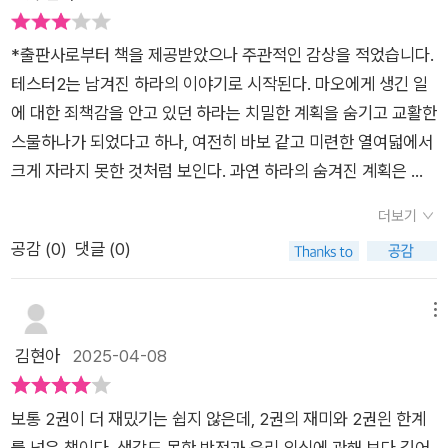
은 무슨 관계일까그리고 하라와 어떤 연관성이 있는 것일까?소
까 나는 분명 2권을 읽으며 주인공이 류온과 하라라는 것을 머리
설은 1.2부로 나눠지며 에필로그로 끝을 맺는데 1부는 류온 2부
로는 알고 있지만 가슴에 남는 캐릭터는 로봇인 정우와 진솔, 보
*출판사로부터 책을 제공받았으나 주관적인 감상을 적었습니다.
는 하라의 이야기로 내용이 전개된다.얽히고 섥힌 실타래를 풀어
보였다. 이 휴머노이드 로봇들은 강회장같은 소수의 권력자들에
테스터2는 남겨진 하라의 이야기로 시작된다. 마오에게 생긴 일
갈수록놀라움의 연속이다1편이 인간의 잔인함 .욕망과 이기심이
게는 비밀을 발설하지 않는 최고의 보안용 비서로 쓰인다. 하지만
에 대한 죄책감을 안고 있던 하라는 치밀한 계획을 숨기고 교활한
주였다면2편은 좀 더 섬세한 관계를 그려내며단순히 인간과 인
휴머니즘을 간직한 인간과 함께 했던 정우와 진솔, 보보는 그 인
스물하나가 되었다고 하나, 여전히 바보 같고 미련한 열여덟에서
간.인간과 로봇의 사이가 아닌 나를 가장 잘 아는 관계속에서 갖
간적인 이름 만큼의 인간성을 가지고 있다. 그 이유는 바로 이들
크게 자라지 못한 것처럼 보인다. 과연 하라의 숨겨진 계획은 성
는 감정을 세심하게 잘 나타낸 것 같다.울컥했다는....ㅠㅠㅠㅠㅠ
이 말하는 ‘부탁’에 있다. 사람이 부탁을 하면 부탁을 했지, 사람
공할 수 있을까?이번에도 저자가 던지는 메시지는 여전하다. 인
ㅠㅠ정우.보보.진솔.. 결국은 가족보단 나은 휴머노이드였네 🥲
더보기
에게 부탁을 하는 로봇봤는가? 이 책엔 있다. 그것도 셋이나. 일
간의 무용함과 거만한 착각을 지적하면서 우리의 끝은 공평한 죽
정말 최고였다! 2권 꼭 읽어보시길....출판사 서평 중-<테스터 2
공감 (
0
)
댓글 (0)
단 정우.“부탁드립니다” 그가 손을 뻗어 살짝 온의 무릎을 건드
음이라는 사실을 일깨워준다. 전작보다 더 세밀하게 감정을 파고
>는 디스토피아 속에서 우리가 무엇을 지켜야 하고, 어떻게 살아
렸다. 바닥을 내려다보던 온의 두 눈이 힘겹게 고개를 들었다. 인
드는 이 책은 인간의 탐욕과 이기심에서 나아가, 관계에 조금 더
가야 하는지를 묻는다. 그리고 그 질문 끝에서 이렇게 말한다. 어
간에 의해 만들어진, 인간에 의해 비밀을 간직한, 인간에 의해 파
비중을 둔 모습이다. 고치고 회복하고 나아가는 인간으로서, 조금
메뉴
떤 세계에 살고 있든, 결국 중요한 것은 서로를 기억하고 지켜내
괴되어 버린, 이 휴머노이드를 보며 온은 자신도 그들과 똑같은
더 특별한 우정을 그렸고, 이들이 새롭게 관계를 맺어가는 모습을
김현아
2025-04-08
려는 마음이라는 사실을 말이다.📗-왜 여전히 나에게 존대하지?
인간이란 사실이 좀처럼 견딜 수가 없었다.(p.107)그리고 보
담았다.열린 결말보다 꽉 닫힌 결말을 선호하는 분들에게, 테스터
-말했잖아요. 계속 아저씨라고 부를 거라고-나는 인간이 아니다.
보“부탁드립니다” 그녀가 멍하니 서서 오래된 구형 메이드봇을
의 다음 이야기를 기다린 분들에게 좋은 책이 될 듯하다.
-오히려 다행이라 생각해요. 아저씨가 인간이 아니라서. p282-
보통 2권이 더 재밌기는 쉽지 않은데, 2권의 재미와 2권읜 한계
바라보았다. 어쩌면 이 아이를 지켜준 건, 자신이 만든 치료제가
인상깊었던 구절 📗그는 목적지를 설정하면 알아서 도착하는 자
를 넘은 책이다. 생각도 못한 반전과 윤리 의식에 관해 보다 깊어