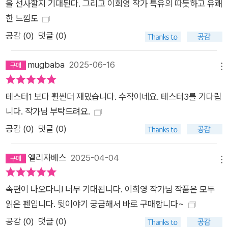
터 2』는 가족이라는 이름 아래 은폐된 폭력의 민낯을 폭로하면
을 선사할지 기대된다. 그리고 이희영 작가 특유의 따듯하고 유쾌
서, 동시에 가족의 의미를 확장한다. 앞서 이희영 작가의 전작 『페
한 느낌도
인트』, 『소금 아이』, 『베아』 등이 비혈연 중심 가족의 가능성을 제
공감 (
0
)
댓글 (0)
시했다면, 『테스터 2』는 한발 더 나아가 인간과 휴머노이드, 즉
인간과 비인간 사이의 관계를 또 하나의 가족 형태로 제시한다.
mugbaba
2025-06-16
메뉴
인간보다 나를 더 정확히 이해하고, 조건 없는 지지를 보내는 존
재가 로봇 같은 비인간일 수 있다는 가능성 속에서, 소설은 ‘가
테스터1 보다 훨씬더 재밌습니다. 수작이네요. 테스터3를 기다립
족’이라는 개념을 미래의 관계성으로 확장해 나간다. 이러한 관계
니다. 작가님 부탁드려요.
의 재정의는 『테스터 2』가 다루는 세계의 결을 한층 풍부하게 만
공감 (
0
)
댓글 (0)
든다. 전편과 마찬가지로 이번 작품 또한 고도로 발전된 과학기술
이 만들어낸 세계의 명암을 응시하지만, 시선은 보다 넓고 깊다.
엘리자베스
2025-04-04
전편이 두 주인공의 내면에 집중했다면, 이번에는 두 인물의 시선
메뉴
을 넘어 주변 인물들의 삶과 세계로까지 이야기가 확장된다. 이는
속편이 나오다니! 너무 기대됩니다. 이희영 작가님 작품은 모두
전편의 주인공인 마오와 하라가 각자의 세계를 깨고 나와 새로운
읽은 펜입니다. 뒷이야기 궁금해서 바로 구매합니다~
세상을 마주했기 때문이며, 그 연장선에서 하라와 류온은 자신뿐
공감 (
0
)
댓글 (0)
아니라 자신이 살아가는 세계 전체에 대해 질문을 던지게 된다.