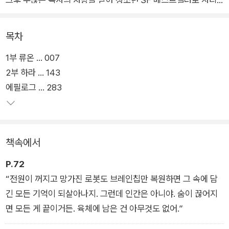
매김한 지 3년, 마침내 그 속편인 『테스터 2』가 허블에서 출간되
었다.
목차
1부 류온 ... 007
『테스터 2』는 마오가 옥상에 오른 지 3년 뒤의 이야기를 다룬다.
2부 하라 ... 143
바이러스에서 완치된 하라는 마오의 죽음에 대한 죄책감을 안은
에필로그 ... 283
채, 테스터들을 희생시킨 강 회장에게 복수할 날만을 기다린다.
그러던 중 강 회장을 위협할 비밀을 쥐고 있는 테스터 프로젝트
총 책임자 ‘이 선생’을 찾아내 그녀와 만난다. 그 과정에서 이 선
생이 후원하고 있다던 ‘류온’이라는 소년을 마주하게 되는데, 이
책속에서
때 하라와 독자 모두 같은 의문을 품게 된다. 이 선생과 류온은 과
연 무슨 관계일까?
P.72
“전원이 꺼지고 망가진 로봇도 브레인칩만 복원하면 그 속에 담
이처럼 전편에서 맛볼 수 있었던 반전과 미스터리를 중심으로 치
긴 모든 기억이 되살아나지. 그런데 인간은 아니야. 숨이 끊어지
밀하게 짜인 서사를 『테스터 2』에서도 맛볼 수 있으며 거기에 속
면 모든 게 끝이거든. 육체에 남은 건 아무것도 없어.”
편만의 특별한 매력까지 더해졌다. 그것은 바로 전편에서 차곡차