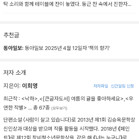
탁 소리와 함께 테이블에 잔이 놓였다. 둥근 잔 속에서 진한자줏
빛 와인이 출렁였다.
˝결국 받아들이기 나름이겠죠. 아무리 선의를 가지고 걱정해
도 상대가 귀찮아할 수도 있겠고, 악의를 가지고 접근해도 상대
추천글
는 위안받을 수 있을 테니까요.˝
동아일보:
동아일보 2025년 4월 12일자 '책의 향기'
인간의 삶이 그토록 허술하다는 뜻일까. 철학이니 종교니 떠들
어 대지만 결국 인간의 삶은 형편없는 모순덩어리에 불과했다.
문제 해결을 위해 중요한 것은 어떤 의도가 아니었다. 어떤 힘이
저자 소개
움직이느냐에 따라 성패가 좌우된다.
˝한 가지는 분명해.˝
지은이:
이희영
저자파일
신간알림 신청
˝네 걱정은 전혀 위로가 안 된다는 거야.˝
최근작 :
<낙하>
,
<[큰글자도서] 여름의 귤을 좋아하세요>
,
<우
뚜벅뚜벅 낮은 구두 소리가 귓가를 울렸다.
연한 작별>
… 총 67종
(모두보기)
˝위로는 안 되겠지만 도움은 되실 겁니다. 더 마셨다가는 내일아
단편소설 〈사람이 살고 있습니다〉로 2013년 제1회 김승옥문학상
침 첫 수업에 지장을 줄 수 있습니다.˝
신인상과 대상을 받으며 작품 활동을 시작했다. 2018년 《페인
그림자는 무례하지 않을 정도로만 민첩하게 움직였다. 테이블에
트》로 제12회 창비청소년문학상을, 같은 해 《너는 누구니》로 제1
서 둥근 잔이 사라지더니 곧바로 생수 한 병이 놓였다.