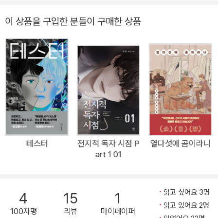
에 대한 죄책감을 안은 채, 테스터들을 희생시킨 강 회장에게 복
이 상품을 구입한 분들이 구매한 상품
수할 날만을 기다린다. 그러던 중 강 회장을 위협할 비밀을 쥐고
있는 테스터 프로젝트 총 책임자 ‘이 선생’을 찾아내 그녀와 만난
다. 그 과정에서 이 선생이 후원하고 있다던 ‘류온’이라는 소년을
마주하게 되는데, 이때 하라와 독자 모두 같은 의문을 품게 된다.
이 선생과 류온은 과연 무슨 관계일까? 이처럼 전편에서 맛볼 수
있었던 반전과 미스터리를 중심으로 치밀하게 짜인 서사를 『테스
터 2』에서도 맛볼 수 있으며 거기에 속편만의 특별한 매력까지
더해졌다. 그것은 바로 전편에서 차곡차곡 쌓아온 마오와 하라 사
이의 히스토리다. 이를 기반으로 한 하라의 심리 묘사가 긴장감
테스터
전지적 독자 시점 P
열다섯에 곰이라니
넘치게 전개되며, 특히 후반부에서 마오에 대한 죄책감과 자신의
art 1 01
휴머노이드 심복인 ‘진솔’을 지키고 싶은 마음이 충돌할 때 더욱
손에 땀을 쥐게 한다. 또한, 이러한 갈등의 순간들은 하라의 내면
읽고 싶어요 3명
뿐만 아니라 주변 인물까지 비추며, 독자로 하여금 결국 어떤 결
4
15
1
읽고 있어요 2명
말에 이르게 될지 기대하게 만든다. 왜곡된 기억과 감춰진 진실로
100자평
리뷰
마이페이퍼