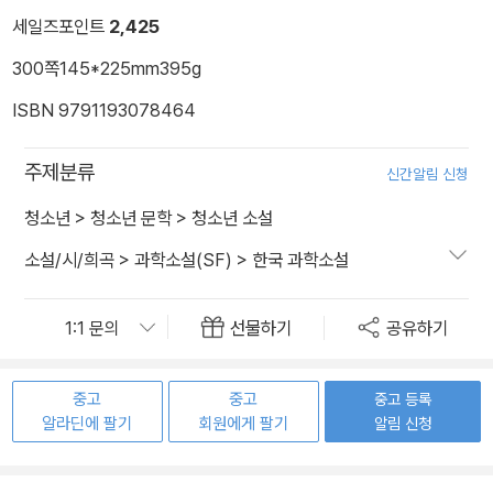
세일즈포인트
2,425
300쪽
145*225mm
395g
ISBN 9791193078464
주제분류
신간알림 신청
청소년
>
청소년 문학
>
청소년 소설
소설/시/희곡
>
과학소설(SF)
>
한국 과학소설
선물하기
공유하기
중고
중고
중고 등록
알라딘에 팔기
회원에게 팔기
알림 신청