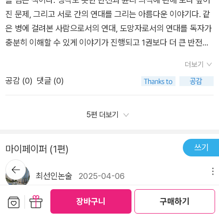
아닌지도 몰랐다. 이 낡고 고리타분하며, 인간보다 훨씬 꼬장꼬장
율주행차가 없었다..그저 자신의 두 다리와 팔로 방향을 잡을 수
진 문제, 그리고 서로 간의 연대를 그리는 아름다운 이야기다. 같
한, 바보처럼 착한 저 친구였는지도.(p.205)그리고 마지막으로
있고, 원한다면 언제든지 새로운 길을 찾아갈 수 있는 자전거에
은 병에 걸려본 사람으로서의 연대, 도망자로서의 연대를 독자가
진솔. “그것이 하라님이 아닌 저를 위한... 처음이자 마지막 부탁
올라 느리고 힘들지만 오직 자신의 힘으로 삶을 개척해 나가고 있
충분히 이해할 수 있게 이야기가 진행되고 1권보다 더 큰 반전을
입니다.”(p.274)작가가 이 책을 통해 우리에게 주는 메시지들은
었다. p228응원한다! 류온!그리고 하라..힘내!!!!
보여줘서 흥미롭게 읽었다. 게다가 여운을 남기는 듯한 결말로, 3
많다. 하지만 나는 그 중에서도 강회장과 하라, 그리고 류온과 류
더보기
권의 가능성을 열어둔 채로 끝났는데 작가님 제가 이해한 게 맞
휘라는 가족 관계에서도 찾아볼 수 없었던 그 로봇들의 부탁하는
공감 (
0
)
댓글 (0)
죠?! 3권 기다릴게요.. (망부석) 젊음마저 살 수 있는 자본주의가
마음이 인상적이었다. 휴머노이드들에게도 있는 이 마음이 왜 지
만연하는 세상에 필연적으로 따라오는 건 환경 파괴다. 올해의 여
구를 고쳐쓰면 되는데 고칠 생각은 안하고 화성 땅따먹기하고, 가
름이 4월~11월이라는 무서운 이야기가 실제인 것처럼 기술이 발
5편 더보기
족에게 잘하면 되는데 왜 그렇게 하지 못하고 로봇에게 시키는 인
전할수록 환경 파괴는 심각해져만 간다. 기술의 발달 속도와 법안
간들이 많냐고. 인간은 왜 이 모양이냐고 묻는 작가의 질문에 나
마련, 윤리적인 문제가 모두 비례하는 것은 아니기에, 우리는 보
는 뭐라고 대답을 할 수 있을까? 어마어마한 숙제가 남는 책이다.
쓰기
마이페이퍼 (1편)
다 더딘 속도를 이해해야 한다. 그렇지 않으면 테스터2에 나오는
뒤로가
것처럼 대지진으로 한순간에 모든 것을 잃는 현실이 닥칠 수도 있
기
최선인논술
2025-04-06
메뉴
다. 환경 파괴를 주로 다루는 책이 아니지만 그렇기에 더 무섭다
˝상대의 걱정이 진심인지, 단순한 조언인지 걱정을 가...
고 느꼈다. 한순간에 모든 걸 잃고서도 살아가야만 하기에 이 무
보관함담기
선물하기
장바구니
구매하기
'상대의 걱정이 진심인지, 단순한 조언인지 걱정을 가장한 참견이
서움을 알고, 우리의 세상을 잃지 않을 수 있도록 우리 모두가 노