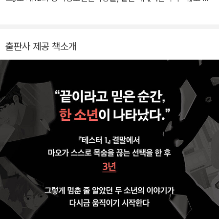
회 브릿G 로맨스스릴러 문학 공모전 대상을 받았다. 이후 장편소
설 《테스터 1, 2》 《셰이커》 《여름의 귤을 좋아하세요》 《소금 아
이》 《페이스》 《챌린지 블루》 《BU 케어 보험》 《안의 크기》 등을
출판사 제공 책소개
비롯해 꾸준히 작품을 발표하며 활발히 활동하고 있다.