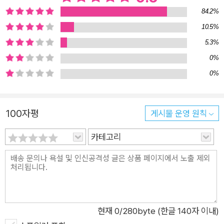
84.2%
두었던 과거를 서서히 마주한다. 디스토피아 속에서도 그들이 껴
안고 있는 상처는 지극히 인간적이며 이들의 서사는 단순한 복수
10.5%
극이나 음모 해체를 넘어선다. 이야기는 점차 인간 내면 깊숙이
5.3%
자리한 책임과 죄책감 망각과 기억 그리고 기억을 마주하는 태도
0%
로 확장된다. 특히 류온은 죽은 줄로만 알았던 동생 ‘류휘’가 살아
0%
있다는 소식을 듣고 과거의 트라우마에서 현실의 진실로 이끌려
나아간다. 그는 그 소식을 계기로 자신이 감추고 있던 기억의 틈
100자평
게시물 운영 원칙
을 하나씩 응시하기 시작한다. 하라 역시 휴머노이드 진솔과의 관
계 속에서 인간과 비인간의 경계, 사랑과 연민 기억과 정체성의
카테고리
문제를 다시금 되짚는다. 그렇게 서로 다른 자리에서 진실을 향해
나아가던 두 인물은 마침내 마오의 생사와 관련된 충격적인 진실
앞에 나란히 마주 선다. 그리고 그 순간 각자의 기억 속에 남아 있
던 과거의 목소리가 하나의 이야기로 이어져 있었음을 깨닫는다.
그 목소리는 단순한 회상이 아니라 그들이 지닌 상처의 뿌리이자
현재
0
/280byte (한글 140자 이내)
동시에 미래로 나아가기 위한 열쇠였다. 잔혹하면서도 아름다운