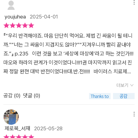
하라가 다녀간 이후 자신이 미처 알지 못했던 진실과 마주한 마오
메뉴
동’적인 느낌을 준다는 것만은 말하련다. 1편을 읽으며 독자들의
가 굳은 결심을 하고 옥상에 오른 지 3년 뒤의 이야기를 다룬다.
youjuhea
2025-04-01
머릿속에 남을 의문은 2편에서 깔끔하게 회수된다. 그래서 1편을
하라는 마오의 죽음으로 자신이 완치되었다는 죄책감, 그리고 자
재밌게 읽었다면 꼭 2편을 읽어보라고 말하고 싶다. (『테스터』 1
신을 위해 죽은 아이들에 대한 죄책감을 안고 자신의 할아버지 강
편이 재미없을 수가 있나?)​덧. 2편을 읽으니 또 새롭게 나오는 떡
『“우리 반격해야죠. 마음 단단히 먹어요. 제법 긴 싸움이 될 테니
회장에 대한 복수심만을 키우면서 살아가고 있었다. 하라는 자신
밥들이 있다. 3편의 예고일까?
까.”“너는 그 싸움이 지겹지도 않아?”“지겨우니까 빨리 끝내야
에게 치료제를 만들어 주고 떠난 테스터 프로젝트 책임자 '이 선
죠.”』 p.235 이런 것을 보고 ‘세상에 마상에’라고 하는 것인가!!!
생'을 찾아가기에 이른다. 《테스터 2》는 류온과 강하라 두 인물을
마오와 하라의 관계가 이것이었다니!!!1권 마지막까지 읽고서 진
중심으로 이야기를 끌어가고 있다. 쓰나미로 부모님을 잃고 홀로
짜 정말 완젼 대박 반전이었다!!!대.반.전!!!!! 바이러스 치료제는
살아가는 류온. 그는 이 선생의 보살핌을 받는 동시에 로봇에 대
과연 완성이 되었을까?그 동안의 테스터들은 어떻게 되었을까?
한 관심으로 마을 사람들에게 망가진 로봇을 고쳐 함께 살아가도
더보기
이대로 모든 것이 끝나는 것일까? 이 프로젝트의 비밀을 알고
록 도왔다. 그런 그가 쓰나미로 잃어버린 동생 류휘를 찾게 되어
공감 (
0
)
댓글 (0)
있는 이 선생을 찾아라!! 그리고 수수께끼 소년 류온.너는 도대
함께 지내게 되면서 류온이 숨겨둔 비밀이 하나둘 밝혀지기 시작
체 누구지? 왜, 다시 미궁으로 빠져드는 것 같지?
한다. 하라는 자신을 치료해 주고 떠난 이 선생을 찾아가게 되고
메뉴
그와 이야기를 나눈다. 그러면서도 자신이 가진 죄책감에 대한 마
제로북_서재
2025-05-28
음을 덜지 못하고 있음을 표현한다. 하라는 이 선생을 만나고 돌