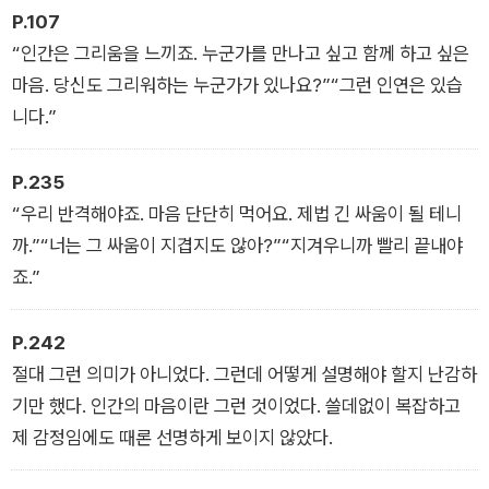
곡 쌓아온 마오와 하라 사이의 히스토리다. 이를 기반으로 한 하
P.107
라의 심리 묘사가 긴장감 넘치게 전개되며, 특히 후반부에서 마오
“인간은 그리움을 느끼죠. 누군가를 만나고 싶고 함께 하고 싶은
에 대한 죄책감과 자신의 휴머노이드 심복인 ‘진솔’을 지키고 싶
마음. 당신도 그리워하는 누군가가 있나요?”“그런 인연은 있습
은 마음이 충돌할 때 더욱 손에 땀을 쥐게 한다. 또한, 이러한 갈
니다.”
등의 순간들은 하라의 내면뿐만 아니라 주변 인물까지 비추며, 독
자로 하여금 결국 어떤 결말에 이르게 될지 기대하게 만든다.
P.235
“우리 반격해야죠. 마음 단단히 먹어요. 제법 긴 싸움이 될 테니
까.”“너는 그 싸움이 지겹지도 않아?”“지겨우니까 빨리 끝내야
죠.”
P.242
절대 그런 의미가 아니었다. 그런데 어떻게 설명해야 할지 난감하
기만 했다. 인간의 마음이란 그런 것이었다. 쓸데없이 복잡하고
제 감정임에도 때론 선명하게 보이지 않았다.