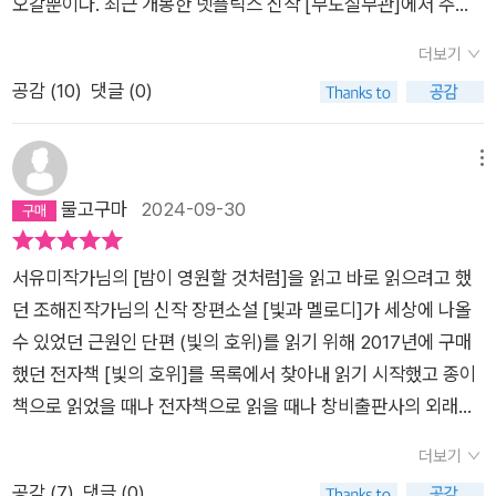
오갈뿐이다. 최근 개봉한 넷플릭스 신작 [무도실무관]에서 주인
다고 하는 감수성은 그냥 길러진 것이 아니다. 우리는 문학을 통
공이 전자발찌를 제거하고 도주하여 또 다른 범죄를 저지르는 것
해 나의 경험을 넘어서 사고하는 방법을 배울 수 있다. 이 책은 유
더보기
을 막다 칼에 찔려 죽을 위기를 가까쓰로 넘기게 된다. 의당 아버
독 그런 경험에 적합하다.#빛과멜로디#빛의호위#조해진#작가
공감 (
10
)
댓글 (0)
지는 펄펄 뛰며 아들이 다시는 그럼 위험천만한 일에 가담하지 않
가76년생이었어#무슨책읽어
기를 바라게 되고, 도망간 범죄자를 쫓으려는 아들을 막아선
다. 그때 주인공은 아버지에게 이렇게 말한다. '3달 전의 나는 전
메뉴
자발찌가 뭔지도 몰랐어. 근데 이제 다 알아. 너무 많이 알아. 내
물고구마
2024-09-30
가 배운걸 잊을 수 없잖아. 내가 그날 구해 줬던 그 애는 사람이
무서워서 아직 밖에도 못 나온데. 걔 10살이야 겨우. 근데 그 어린
서유미작가님의 [밤이 영원할 것처럼]을 읽고 바로 읽으려고 했
애가 너무 큰 상처를 받아서 이미 마음을 닫아버렸어. 그리고 오
던 조해진작가님의 신작 장편소설 [빛과 멜로디]가 세상에 나올
늘 내가 뭘 알게 됐는지 알아. 그 악마 같은 새끼가 또 다른 애를
수 있었던 근원인 단편 (빛의 호위)를 읽기 위해 2017년에 구매
다치게 했다는 거야. 모르면 상관없는데, 그걸 이제 내가 다 아는
했던 전자책 [빛의 호위]를 목록에서 찾아내 읽기 시작했고 종이
데 어떻게 가만있어?'우리는 지금 지구 저편에 있는 수많은 사람
책으로 읽었을 때나 전자책으로 읽을 때나 창비출판사의 외래어
들이 전쟁으로 고통받고 있다는 사실을 알고 있다. 간간히 전해오
표기법(지명이나 S로 시작된 외래어는 그래도 혼돈없이 수정된
는 뉴스를 통해서 심각한 상황이 지속되고 있다는 것을 너무나도
더보기
것 같은 데 까페라고 표기된 것을 간혹 보기는 했지만 그마저도
잘 알고 있다. 하지만 영화 속 주인공과는 다르게 알면서도 가만
공감 (
7
)
댓글 (0)