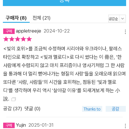
않았는지 깊이 고민하게 된다. 이 고민은 권은이 살마를 만나며
시작된 것이기도 하다. 부상을 입기 전 권은은 레스보스섬의 난민
구매자 (8)
전체 (21)
캠프로 촬영을 갔다가 살마를 만나게 된다. 살마는 한낮의 무더위
appletreeje
2024-10-22
에도 가건물 밖으로 나오지 않는 소녀였다. 살마가 권은의 카메라
메뉴
에 관심을 가지면서 둘은 서서히 가까워졌는데, 권은은 살마를 알
<빛의 호위>를 조금씩 수정하며 시리아와 우크라이나, 팔레스
아갈수록 자신이 살마의 사진을 찍을 수 없으리라 예감한다. 피난
타인으로 확장하고 <빛과 멜로디>로 다시 썼다는 이 冊은, ‘한
길에 동생과 엄마를 잃고 홀로 남은 살마의 모습이 자신의 어린
사람에게 수렴되지 않고 마치 프리즘이나 영사기처럼 그 한 사람
시절과 너무나도 닮아 있었기 때문이다. 권은은 지금껏 자신이 피
을 통과해 더 멀리 뻗어나가는 형질의 사랑‘들을 오래오래 읽으며
사체와의 객관적 거리가 유지되어야만 사진을 찍을 수 있었음을
또다른 ‘사람, 사람들‘의 시간을 호위하는, 점등된 ‘빛과 멜로
자각하고는 그동안 사진 바깥에 있는 그들의 실제 삶에는 무관심
디‘를 생각하며 우리 역시 ‘살아갈 이유‘를 되새겨보게 하는 小
했음을, 어쩌면 사진을 위해 그들의 고통을 이용했을지도 모른다
說.
는 생각을 하게 된다. 한편 승준은 몇 달 전 한 아이의 부모가 된
상황이다. 아내 민영과 함께 딸을 정성껏 양육하던 승준은 육아휴
공감 (
37
)
댓글 (0)
직 기간이 끝나갈 즈음, 한 선배로부터 러시아 침공 이후의 삶을
살아가는 우크라이나 여성인 나스차를 인터뷰해보지 않겠느냐는
Yujin
2025-01-31
메뉴