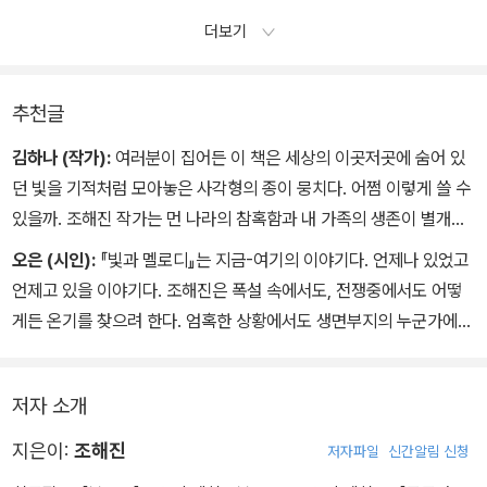
더보기
추천글
김하나 (작가):
여러분이 집어든 이 책은 세상의 이곳저곳에 숨어 있
던 빛을 기적처럼 모아놓은 사각형의 종이 뭉치다. 어쩜 이렇게 쓸 수
있을까. 조해진 작가는 먼 나라의 참혹함과 내 가족의 생존이 별개가
아님을, 살리는 일의 귀함과 소박함을, 이 의심과 냉소로 가득한 세상
오은 (시인):
『빛과 멜로디』는 지금-여기의 이야기다. 언제나 있었고
속에서도 끝내 설득해낸다. “폭격 소리가 가까워져도 응급수술을 중
언제고 있을 이야기다. 조해진은 폭설 속에서도, 전쟁중에서도 어떻
단하지 않는” 의사와 간호사처럼. 소설만이 도달 가능한 힘으로, 기꺼
게든 온기를 찾으려 한다. 엄혹한 상황에서도 생면부지의 누군가에게
이 서로에게 피난처가 되고자 하는 우리 마음속 빛 조각들을 끌어모
손 내미는 사람이 있다는 사실을 잊지 않으려 한다. “빛이 피사체를
은다. 한 사람에게 수렴되지 않고 한 사람을 통과해 뻗어나가는 사랑
감싸는 순간의 온기”가 스민 문장들을 읽다가, 그의 소설을 읽는 시공
을 발견하게 한다. 이 온기로 나는 다시 한번 지구의 태엽을 감아 빛과
저자 소개
간이야말로 그 온기가 발산되는 현장임을 깨닫는다. 인간이 사랑과
멜로디를 흐르게 할 수 있을 것 같다. 고맙고, 또 고맙다.
상처를 주고받듯, 빛과 멜로디는 흐르다 어느 순간 스며든다. 시리아
지은이:
조해진
저자파일
신간알림 신청
에서, 레바논에서, 남수단에서, 가자지구에서, 우크라이나에서, 그리