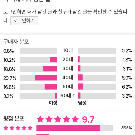
위」의 메시지로 돌아오”(특별 소책자 『빛과 멜로디』 ‘코멘터리
로그인하면 내가 남긴 글과 친구가 남긴 글을 확인할 수 있습니
북’에서)게 되었다고. '사람을 살게 하는 작은 호의 혹은 증여'에
다.
로그인하기
대해 말하는 「빛의 호위」의 메시지가 작가로 하여금 긴 이야기를
쓰도록 이끈 것이다. 『빛과 멜로디』는 「빛의 호위」 이후 새로이 더
구매자 분포
해진 여러 인물들의 사연을 오가며 시공간을 넘어 '작은 빛'으로
연결되는 사람들의 삶을 그린다. 더 넓어진 공간과 시간 속에서
10대
0.2%
0.8%
다양한 사람들의 삶을 한 명 한 명 간절하게 담아낸 『빛과 멜로
20대
1.8%
10.2%
디』를 읽는 동안 우리는 소설 속 인물이 체온을 가진 사람으로, 무
30대
3.1%
18.8%
심코 지나친 ‘전쟁’이라는 단어가 구체성을 지닌 절박한 단어로
40대
6.0%
29.7%
다가오며 어느 때보다 마음이 뜨거워지는 경험을 하게 될 것이다.
50대
6.2%
16.8%
보답을 바라지 않는 작은 호의를 타고 시간과 공간을 넘어 기적처
60대
3.2%
3.2%
럼 울려퍼지는 삶의 멜로디 『빛과 멜로디』는 어린 시절의 소중한
여성
남성
추억을 나눠 가진 권은과 승준이 각각 다큐멘터리 사진가와 기자
9.7
평점 분포
가 되어 재회한 후 그 만남으로부터 다시 7년이 지난 현재를 비추
83.6%
며 시작된다. 그 7년의 시간은 두 사람 모두에게 큰 변화를 가져