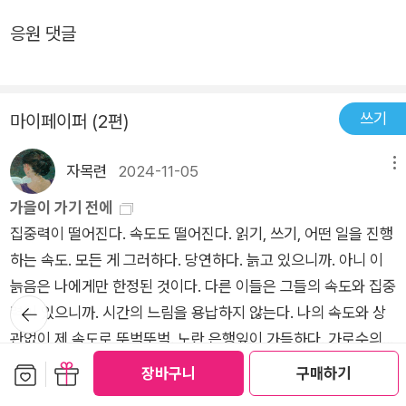
을 찍는 다큐멘터리 사진작가가 되어 그들의 삶을 전세계에 보여
이라고 믿는 소년과 소녀들을 키워낼 뿐인데도, 그들 중 일부는
나를 살렸고 나는 그것을 기억해야 한다는 걸. 그리고 그것이 계
있는 말을 걸었는지, 전쟁이 끊이지 않는 나라에서 태어났다는 것
주며, 관심을 끌게 한다. 어릴적 도움받았던 자신처럼, 현장에서
응원 댓글
몸에 폭탄을 두르고 이스라엘 군인 속으로 뛰어들기도 했다. 테러
속 전해지는 방법은 기억하고 또 기억해야 한다는 것을 말이다.
만으로도 형벌 같은 삶을 살아야 했던 누군가에게 위로가 되었는
난민들을 도우며 새로운 삶을 살수 있게 한다.이 소설은 힘든 상
가 아니라 신앙이라고, 아니, 사랑의 경지라고, 자신의 몸이 신전
“사람을 살리는 일이야말로 사람이 할 수 있는 가장 위대한 일이
지, 낯선 사람의 손가락이라도 힘껏 잡을 수밖에 없었던 어떤 아
황에서도 어떻게든 온기를 만들어 손을 내미는 누군가가 있다는
이 되어 순교할 기회를 얻은 것뿐이라고, 그들은 죽는 순간까지
라고 나는 믿어요.” 국적과 나이대가 모두 다른 이들이 서로에게
기의 절박함을 기억하게 해주었는지......알 수 없어서 그는 새벽
사실을 상기시킨다. 한 사람의 온기가 점점 퍼져나가 더 큰 사랑
그렇게 생각했을 것이다.(176-177)'#조해진 #빛과멜로디 #문학
쓰기
내미는 ‘호의’는 약한 빛이지만 퍼져 나갔다. 누군지 모를 이에게
마이페이퍼 (2편)
까지 뒤척였다. - 178- 지유는 곤히 잠들어 있었지만 민영이 상체
으로 발전하는 이야기. 이 소설은 그런 따뜻함이 있다.지금도 러
동네
도 그 빛은 공평하게 퍼져나가고 그 빛과 함께 멜로디는 계속 흐
를 숙여 그 손바닥에 손가락 하나를 가만히 올려놓자 힘주어 잡아
시아,우크라이나,이스라엘등 전쟁이 계속 되는데, 헛된 욕망으로
자목련
2024-11-05
메뉴
른다. 그런 기적이 일어나길 아니 어쩌면 우리가 모르는 사이 세
주었다. 민영은 순간 삶이라는 높은 대지에 손가락 하나를 걸치고
피해보는 국민들이 참 많다는 것이 슬프다. 죽고 다치는 국민들을
계 곳곳에서 일어나고 있다고 나는 믿는다. 죽음만을 생각하거
가을이 가기 전에
는 힘껏 매달려 있는 자신의 모습이 그려졌다. 지유가 민영을 붙
위해서라도 하루 빨리 종전이 되길 바래본다.
나 죽어가는 사람들을 사진에 담아 뭐든 쉽게 잊는 무정하도록 나
집중력이 떨어진다. 속도도 떨어진다. 읽기, 쓰기, 어떤 일을 진행
들었다. 삶이 바로 이곳에 있다는 말을 대신하며, 우리가 함께 살
태한 세상에 타전하고 싶다는 마음, 그들을 살릴 수 있도록, 바로
하는 속도. 모든 게 그러하다. 당연하다. 늙고 있으니까. 아니 이
아 있다는 것이 가장 중요하다는 말을 하고 싶다는 듯......그래, 알
나를 살게 한 카메라로……(p.86) “사람을 살리는 사진을 찍고
늙음은 나에게만 한정된 것이다. 다른 이들은 그들의 속도와 집중
아.숭준이 지유가 깨지 않도록 그 머리를 조심조심 쓰다듬는 걸
싶으니까요. 죽음만을 생각하거나 죽어가는 사람들을 잊히지 않
뒤로가
력이 있으니까. 시간의 느림을 용납하지 않는다. 나의 속도와 상
바라보며 민영은 속삭였다.이제야......조금은 그걸 알 것 같아. - 2
기
게 하는 사진을 찍는 거, 그게 내가 사는 이유예요.”(p.128) 전원
관없이 제 속도로 뚜벅뚜벅. 노란 은행잎이 가득하다. 가로수의
14- 건물 주변을 서성이다가 미용실 출입문에 기대어진 거울을
스위치라도 켜진 듯 갑자기 빛을 발하는 별이 있는가 하면 수명을
잎들이 누렇게 빨갛게 변한다. 곧 가을이 사라질 징조다. 입동이
발견한 그녀는 그쪽으로 걸어갔다. 거울 앞에서 카메라의 전원을
보관함담기
선물하기
장바구니
구매하기
더보기
다해가는 전구인 양 깜빡이는 별도 있었으며, 빠른 속도로 움직이
지나면 바로 겨울이 올 것 같기도 하고. 옆집은 김장을 하려는지
켠 뒤 조리개와 감도를 조절하고 앵글을 맞췄다.셔터를 눌렀다.찰