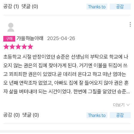
로 성수동으로 집 근처 강으로, 능소화를 찍으러, 일몰을 찍으러
도 하지 않고도 정의의 증인이 될 수 있다고 믿는 건, 뭐랄까, 나
공감 (
1
)
댓글 (0)
말이다. 승주의 작은 관심과 배려가 죽고 싶던 권은을 살리게 했
밖으로 나갔다. 집안에만 있던 아이를 살린 것이나 다름이 없었
에겐 천진한 기만 같아 보였죠. 알려 했다면 알았을 것들을 모른
고, 권은의 다큐멘터리 사진작가로의 선택은 시리아 난민 살마와
다. 사진기 안에 보이는 것을 찍고 다시 들여다보고 편집하는 모
척해놓고 나중에야 자신은 몰랐으니 아무런 책임이 없다고 주장
애나를 연결시켜주고 살마는 우크라이나 여성 나스차를 같은 방
습은 낯설었지만 어느새 익숙해졌다. 기쁜 마음 가운데 문득 어떤
메뉴
하는 것처럼 말이에요. 전쟁이 끝나고 나서야 홀로코스트의 잔인
식으로 구해준다. 우리는 모두 이렇게 연결되어 있다. 어쩌면 나
일에도 쉽게 익숙해지는 건가 하는 서늘한 생각이 들었다. 피사
가을하늘아래
2025-04-26
함에 경악하며 자신의 양심을 지켜내려 했던 그 수많은 비유대인
와 무관한 사람은 단 한 명도 없지 않을까.'태엽이 멈추면 빛과 멜
체를 찍는 것. 프레임 안에 있는 것을 그 순간의 모습으로 남기는
들을 나는 기억하고 있어요. 화가 나진 않았어요. 그때나 지금이
로디가 사라지고 눈도 그치겠죠.(45)''가령 미국의 폭격에 많은
사진을 우리는 기록용으로 주로 찍는다. 맛있는 음식이나 자연 풍
나 그저 무기력해졌을 뿐이에요. 무기력한 환멸 같은 거, 그런 거
초등학교 시절 반장이었던 승준은 선생님의 부탁으로 학교에 나
국민을 잃은 이라크는 다른 곳에서는 쿠르드족을 죽였다. 삼백 년
경, 모임 때 등을 휴대폰으로 찍고 가끔 열어보고 추억에 잠기는
였죠. - 125- 자신을 꿰뚫고 지나갔던 수많은 말들이 떠올랐다.애
오지 않는 권은의 집에 찾아가게 된다. 거기엔 이불을 뒤집어 쓰
넘게 네덜란드의 식민 지배를 받은 인도네시아는 약국의 슬픔을
용도로만 사용했다. 그런 사진이 사람을 살릴 수 있다니. 단편 <
통하다고.애통하지만, 그는 이 세상에 아직 희망이 남아 있다는
고 꾀죄죄한 권은이 있었다.곧 데리러 온다고 하고 떠난 엄마는
어느 나라보다 잘 알 텐데도 동티모르를 공격했고 인구의 사분의
빛의 호위>에서의 나와 권은의 이야기가 확장되어 <빛과 멜로
걸 증명해 보였다고, 우리는 그를 오래 기념할 거라도고......당신
오 년째 연락조차 없었고, 아빠도 집에 잘 들어오지 않아 권은 혼
일 이상을 학살했다. 이십 세기 들어 가장 처절한 홀로코스트를
디>가 나왔다. <로기완이 있었다>로 이미 작가님에게 홀딱 반
은 아들을 훌륭하게 키웠군요,라고 말하는 사람도 있었고 그 죽음
자 삶을 버텨내야 되는 시간이었다. 한번에 그칠줄 알았던 승준의
경험한 유대인들은 테러리스트를 차단하고 솎아낸다는 명목을
한 나는 책이 나오자마자 구매했고 예감은 틀리지 않았다. 언제
의 가치에 대해 멋대로 평가하는 사람도 있었다. 모두, 아들의 장
방문은 그날 이후에도 라면 몇봉지, 치약, 쌀 등 집에서 부모님 몰
내세워 그 위로 고압 전류가 흐르는 팔 미터 높이의 장벽을 세웠
나 그래온 것처럼 일상을 살아가는 나에게 전쟁은 가슴 아프지만
더보기
례식장에서였다.그녀는 그 모든 말에 아무런 대답을 하지 않았고,
래 갖고 나와 권은에게 전달했다.그러다 승준의 아버지가 일본에
고 가자지구에 주기적으로 폭탄과 미사일, 로켓을 투하해왔다. 무
먼 나라의 이야기다. 우크라이나-러시아전쟁은 지금도 계속되고
공감 (
0
)
댓글 (0)
대신 질린 얼굴로 그 말을 한 사람을 응시했다. 상대가 흠칫할 때
서 사왔다는 후지사의 반자동 필름 카메라까지 가져다 권은에게
기에는 테러리스트와 민간인을 식별할 능력이 없는데도, 오히려
있고 고통받는 이들이 많다. 이곳의 안락함 속에 잊고 있었던 그
까지 집요하게. - 159- 외로웠지만, 아직은 견딜 만했다.다만 알
주었는데 그것이 권은의 삶을 바꾸었다. 전쟁지역을 누비며 사진
이스라엘 사람을 한 명이라도 죽이는 게 꿈인, 고작 그런 것을 꿈
마음을 떠올리게 한다. 추웠고 아팠으나 다정한 호의가 담긴 손이
수 없었다.숱하게 찍어온 사진들이 과연 단 한 사람에게라도 의미