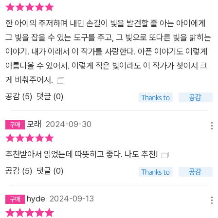
제안을 받는다. 승준은 망설이다가 권은이라면 전쟁이 한창인 그
곳으로 한달음에 달려갔을 거라고 생각하며 고민 끝에 제안을 수
한 아이의 주저하며 내민 손길이 빛을 발견할 줄 아는 아이에게
락한다. 하지만 이 사실을 알게 된 민영이 딸을 돌보는 동안에는
그 빛을 잡을 수 있는 도구를 주고, 그 빛으로 또다른 빛을 밝히는
“좋고 따뜻하고 아름다운” 것만 보면 좋겠다고, “언제 죽을지 모
이야기. 내가 이래서 이 작가를 사랑한다. 아픈 이야기도 이렇게
르는 사람의 말을 들어야 하는”(39쪽) 그런 일은 하지 않으면 좋
아름다울 수 있어서. 이렇게 작은 빛이라도 이 작가가 찾아서 크
겠다고 말하면서 잔잔했던 두 사람의 일상은 조금씩 흔들리기 시
게 비춰주어서.
작한다. 하지만 두 사람의 바람은 같다. 딸을 안전하게 키워내고
공감 (
5
)
댓글 (0)
싶다는 것. 사실 승준이 나스차와의 인터뷰를 수락하게 된 결정적
인 이유는 그녀가 임신부이기 때문이다. 자신과 민영처럼 한 생명
모래
2024-09-30
메뉴
을 향한 애정과 책임감을 강하게 느끼고 있는 사람이라는 사실이
승준으로 하여금 나스차에게 마음을 붙이게 한 것이다. 나스차는
추천받아서 읽었는데 따뜻하고 좋다. 나도 추천!
뱃속의 아기와 함께 우크라이나의 하르키우에 거주하고 있는데,
공감 (
5
)
댓글 (0)
하르키우는 러시아와의 국경과 가까운 탓에 일상적으로 공습과
폭격에 시달린다. 나스차가 지내고 있는 아파트는 원래 열두 가구
hyde
2024-09-13
가 거주했지만 계속되는 공습으로 대부분 피난을 떠나 지금은 나
메뉴
스차 부부와 이웃인 옥사나밖에 남지 않았다. 나스차는 공습 사이