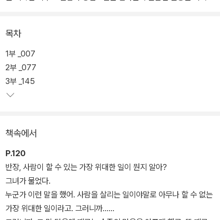
조해진은 매 작품 부드럽고 정확한 문장으로 진정성 있는 메시지를
그려왔다. 사회의 관심 밖에 놓인 인물의 삶을 또렷하게 응시하는 조
목차
해진의 시선은 특히 장편에서 잘 드러난다.
1부 _007
탈북인 ‘로기완’의 삶을 조명한 『로기완을 만났다』(창비, 2011), 자신
2부 _077
의 힘으로 극복할 수 없는 괴로움에 잠긴 이들이 서로 마주하는 과정
3부 _145
을 담은 『여름을 지나가다』(문예중앙, 2015), 그리고 해외입양과 기
지촌 여성 문제를 뜨겁게 다룬 『단순한 진심』(민음사, 2019)까지 조
해진은 사회적으로 크게 주목받지 못하는 인물의 삶을 꾸준히 그려왔
책속에서
다.
P.120
『단순한 진심』 이후 5년 만에 선보이는 장편소설 『빛과 멜로디』는 2
반장, 사람이 할 수 있는 가장 위대한 일이 뭔지 알아?
023년 가을부터 2024년 봄까지 계간 『문학동네』에 연재한 후(연재
그녀가 물었다.
당시 제목은 ‘빛의 영원’) 결말부에 해당하는 4부를 새롭게 써내려간
누군가 이런 말을 했어. 사람을 살리는 일이야말로 아무나 할 수 없는
끝에 완성된 작품으로, 평단의 커다란 호평과 함께 독자들에게 많은
가장 위대한 일이라고. 그러니까……
사랑을 받으며 조해진 작가를 사람들에게 선명하게 각인시킨 단편