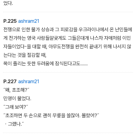
었다.
P.225
ashram21
전쟁으로 인한 물가 상승과 그 피로감을 우크라이나에서 온 난민들에
게 전가하는 영국 사람들얄궂게도 그들은대개 나스차 자매처럼 이민
자들이었다-을 대할 때, 아무도전쟁을 완전히 끝내기 위해 나서지 않
는다는 것을 절감할 때,
목이 졸리는 듯한 두려움에 잠식된다고도......
P.227
ashram21
˝왜, 초조해?˝
민영이 물었다.
˝그래 보여?˝
˝초조하면 두 손으로 괜히 무릎을 쓸잖아. 몰랐어?˝
・그랬나.˝