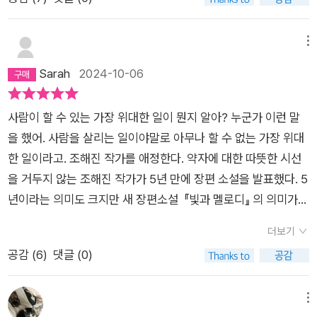
최근 문진영작가님의 신작 [미래의 자리]에선 카페라고 표기하여
히 있게 된다. 이건 너무 먼 나라의 일이니까. 그렇다고 해서 지금
이제는 특유의 표기법을 포기했나 싶어 한편으로는 아쉬운 마음
당장 생업을 때려치고 그곳에 갈 수 있는 것도 아니니까. 내가 지
또한 드는 것은 무슨 심보일까요?)은 매우 낯설게만 느껴졌습니
메뉴
금 그곳에 간다고 해도 도움될 만한 것이 없을테니까. 너무나도
다. 그 다음에 [빛과 멜로디]의 1부를 읽기 시작하니 (빛의 호위)
Sarah
2024-10-06
자명하고 현실적인 비겁한 이유들을 백만개 정도 만들 수 있다.
를 읽었을 때의 느낌도 들고 새롭게 확장되는 듯해서 신기하기도
소설을 읽으며 영화를 보며 약자를 보면 도저히 견딜 수 없어서
하고 단편에선 반장으로만 불리던 열 두살의 남자아이가 기자가
온전히 자신을 내던지는 이들을 생각하게 된다. 소설의 주인공인
사람이 할 수 있는 가장 위대한 일이 뭔지 알아? 누군가 이런 말
되고 승준이라는 이름을 가지게 되며 출판사에서 책을 편집하는
권은과 승주는 다큐멘터리 인터뷰로 재회하게 된다. 권은은 한 눈
을 했어. 사람을 살리는 일이야말로 아무나 할 수 없는 가장 위대
민영과 결혼하여 지유의 아버지가 된다는 것이 밑기지가 않고 승
에 승주를 알아보지만 승주는 권은을 기억하지 못한다. 학교에 며
한 일이라고. 조해진 작가를 애정한다. 약자에 대한 따뜻한 시선
준의 작은 호위로 인해 스노볼에서 흘러나오는 빛과 멜로디로 외
칠 째 결석한 권은을 찾아가보라는 선생님의 말에 반장으로서의
을 거두지 않는 조해진 작가가 5년 만에 장편 소설을 발표했다. 5
로움과 두려움 속에서 겨우 숨쉬는 것만 할 수 있었던 권은에게
의무를 다하기 위해 마지못해 마주한 권은의 현실은 이불 속에서
년이라는 의미도 크지만 새 장편소설 『빛과 멜로디』 의 의미가
살아가야 할 이유와 희망이 생겼고 빛이 제대로 들어오지 않는 어
스노볼 빛과 멜로디에 의지해 떨고 있는 작은 소녀의 애처로움이
특별한 건 2017년 쓴 단편소설 <빛의 호위>의 긴 버전이자 후
두컴컴한 방 안에서 세상 속으로 한 발짝씩 나아갈 수 있었던 것
더보기
었다. 이후 승주는 누가 시킨것도 아닌데 권은에게 이것 저것 먹
속작이기 때문이다. 『빛과 멜로디』는 단편 <빛의 호위>의 장편
을 읽고 2부로 넘어가려고 했으나 집중력이 저하되기도 했고 현
공감 (
6
)
댓글 (0)
거리와 필요한 것들을 가져다 주고 종국에는 아버지가 외국에서
버전이기 떄문에 첫 부분은 전작과 내용이 많이 겹친다. 분쟁 지
재에도 아직 진행형인 그 다음을 맞이하기에 이렇게 많은 시간과
사와 장롱 속에 넣어둔 필름 카메라를 건네게 된다. 생의 의지를
역의 사진을 찍다가 폭발로 다리를 절단하게 된 사진작가 권
용기가 필요할 줄은 미처 알지 못하였습니다.사실 이 소설을 읽기
서서히 소멸시키던 권은은 승주의 보살핌과 카메라로 인해 다시
은. 인터뷰 전문기자로 권은을 인터뷰했던 승준. 이 둘은 오래 전
메뉴
전에 정유정작가님의 [영원한 천국]을 140여쪽 읽기도 했는 데