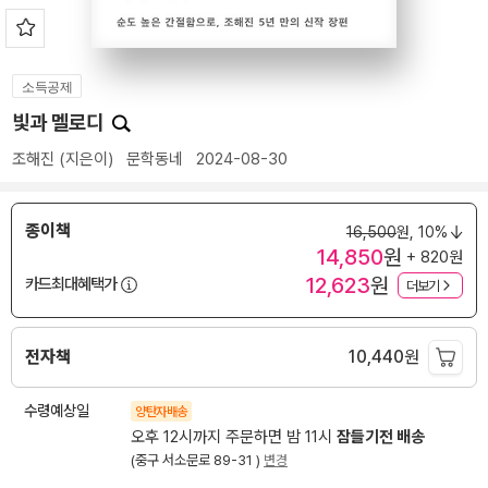
소득공제
빛과 멜로디
조해진
(지은이)
문학동네
2024-08-30
종이책
16,500
원,
10%
14,850
원
+ 820원
12,623
원
카드최대혜택가
더보기
전자책
10,440
원
수령예상일
양탄자배송
오후 12시까지 주문하면 밤 11시
잠들기전 배송
(중구 서소문로 89-31 )
변경