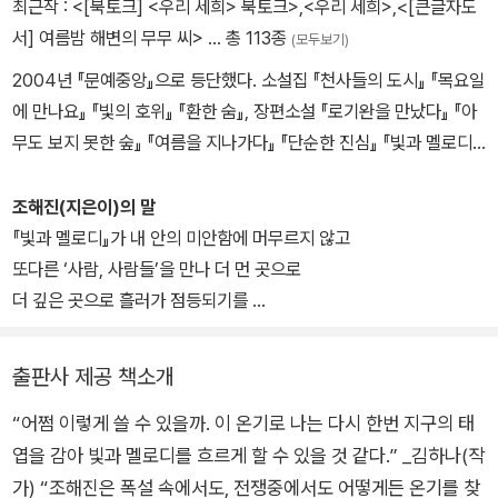
최근작 :
<[북토크] <우리 세희> 북토크>
,
<우리 세희>
,
<[큰글자도
고 대한민국에서. 우리가 기억해야 할 “삶이 바로 이곳에 있다”.
서] 여름밤 해변의 무무 씨>
… 총 113종
(모두보기)
2004년 『문예중앙』으로 등단했다. 소설집 『천사들의 도시』 『목요일
에 만나요』 『빛의 호위』 『환한 숨』, 장편소설 『로기완을 만났다』 『아
무도 보지 못한 숲』 『여름을 지나가다』 『단순한 진심』 『빛과 멜로디』,
중편소설 『완벽한 생애』 『겨울을 지나가다』 『여름밤 해변의 무무
씨』, 짧은 소설집 『우리에게 허락된 미래』 등이 있으며, <신동엽문학
조해진(지은이)의 말
상> <젊은작가상> <이효석문학상> <대산문학상> <동인문학상>
『빛과 멜로디』가 내 안의 미안함에 머무르지 않고
등을 수상했다.
또다른 ‘사람, 사람들’을 만나 더 먼 곳으로
더 깊은 곳으로 흘러가 점등되기를
지금 나는,
고요히 꿈꾼다.
출판사 제공 책소개
“어쩜 이렇게 쓸 수 있을까. 이 온기로 나는 다시 한번 지구의 태
망각되지 않고 기억될 수 있도록,
엽을 감아 빛과 멜로디를 흐르게 할 수 있을 것 같다.” _김하나(작
아픔과 고통이 반복되지 않기를 바라는 마음이 모일 수 있도록……
가) “조해진은 폭설 속에서도, 전쟁중에서도 어떻게든 온기를 찾