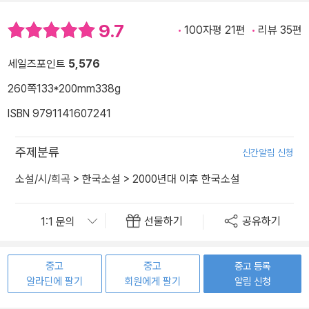
9.7
100자평 21편
리뷰 35편
세일즈포인트
5,576
260쪽
133*200mm
338g
ISBN 9791141607241
주제분류
신간알림 신청
소설/시/희곡
>
한국소설
>
2000년대 이후 한국소설
선물하기
공유하기
중고
중고
중고 등록
알라딘에 팔기
회원에게 팔기
알림 신청