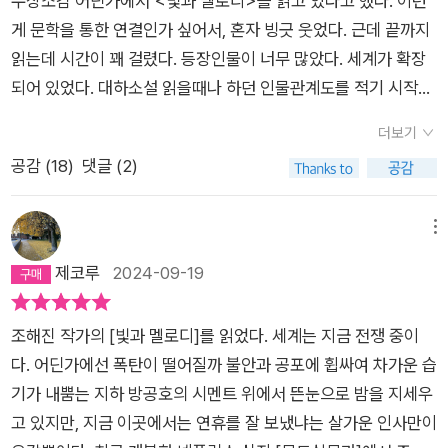
수상소감 어딘가에서 <빛과 멜로디>를 읽고 있다고 했다. 이런
게 문학을 통한 연결인가 싶어서, 혼자 빙긋 웃었다. 근데 끝까지
읽는데 시간이 꽤 걸렸다. 등장인물이 너무 많았다. 세계가 확장
되어 있었다. 대하소설 읽을때나 하던 인물관계도를 적기 시작했
다. 그러고는 금방 읽었다. 조해진의 과거 소설이 #소소재 에 있
더보기
나 찾아보았다. 이 소설은 <빛의 호위>(2017)라는 단편의 확장
공감 (
18
)
댓글 (2)
판이라고 했다. 조해진의 소설 두 권이 있었다. 다 읽은 <단순한
진심>과 <완벽한 생애>는 어디론가 보냈는데, 단편집은 완독하
지 않아 남아있었다. <빛과 멜로디>를 읽고 <빛의 호위>를 읽
메뉴
었는데, 후루룩 국수 넘기듯 읽을 수 있었다. 작가는 독자에게 ‘인
제코루
2024-09-19
생에서 다른 사람을 살리는 일‘을 한 번이라도 해 본 적이 있는지
자꾸 묻는다. 현재 내가 겪진 않아 다행이지만, 지구 어딘가에선
조해진 작가의 [빛과 멜로디]를 읽었다. 세계는 지금 전쟁 중이
포탄이 떨어지고 사람이 죽고 난민이 된다. 내가 사는 이 땅도 바
다. 어딘가에선 폭탄이 떨어질까 불안과 공포에 휩싸여 차가운 습
로 지척에서 전쟁이 준비되고 있는 곳이기도 하다. 문학은 내가
기가 내뿜는 지하 방공호의 시멘트 위에서 뜬눈으로 밤을 지세우
느끼지 못하는 세계를 횡으로 종으로 확장해준다. 한강 작가가 전
고 있지만, 지금 이곳에서는 연휴를 잘 보냈냐는 살가운 인사만이
쟁이 일어나고 있는 이 때에 상탔다고 잔치같은 거 하고 싶지 않