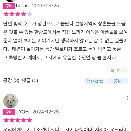
금 불을 붙일 수 있게 된다. 권은을 기억한 승주는 인터뷰를 하고
깊은 인연이 있다. 부모님이 모두 떠나고 허름한 공간에 있던 권
hellas
2025-09-25
흡입력이 강했지만 500여쪽이 넘는 분량과 그 분량만큼 등장하
얼마 되지 않아 권은의 사고 소식을 접하게 되고 우크라이나에서
은을 찾아가 챙겨주고 아버지의 카메라를 갖다 주었던 승준. 외롭
는 낯선 단어들 그리고 무엇보다 이야기엔 연관성은 없으나 욕망
전쟁의 피해를 고스란히 견디고 있는 나스차를 취재하게 된다. 나
던 권은에게 사진으로 새로운 생명을 주었던 승준. 권은은 승준이
3부작의 첫번째였던 [완전한 행복]을 작은도서관에서 빌려왔으
단편 빛의 호위가 장편으로 거듭났다.분쟁지역의 상흔들을 조금
스차와의 화상 인터뷰를 준비하는 과정에서 승주의 아내 민영은
준 카메라로 빛을 보게 된다. 어둠에 갇혀 있던 은에게 카메라는
나 읽지 않고 다시 되돌려주었기에 과감하게 포기했었기에 여기
은 엿볼 수 있는 한반도에서는 직접 느끼기 어려운 아픔들을 보여
어린 지유에게 행여나 불운이 끼칠까 두려운 마음에 남편 승주가
빛이 모여드는 세계. 그 빛의 경이로움에 은은 삶의 희망을 잃은
서 그만두면 마음 아플 일도 없을 텐데하는 자조도 했지만 집중해
준다.멀어 보이는 이야기지만 생각하지 않고는 살 수 없는 일들이
전쟁 지역의 여성과 인터뷰를 하는 것을 못마땅하게 여긴다. 승주
내전 지역의 사람들을 찾아가 사진을 찍는 작가가 된다. 하지만
서 다시 읽어나갔고 단편에서 등장하지 않던 승준의 아내 민영,
다.- 태엽이 돌아가는 동안 멜로디가 흐르고 눈이 내리고 둥글
는 지유에게 좋은 것만을 보여주고 싶은 아내의 마음을 이해하면
행운의 여신은 권은을 비켜가고 권은은 다리를 절단하게 된
공습으로 인해 모든 주민들이 피난을 떠난 우크라이나 히르키우
고 투명한 세계에서, 그 세계의 유일한 주민인 양 늘 혼자서......'태
서도 전쟁 중인 지역의 사람들을 외면하려고는 이기적인 민영에
다. 『빛과 멜로디』 에는 <빛의 호위>에 이어 승준과 권은을 중
의 아파트에 남은 나스차, 약사인 남편 료샤와 가족도 없이 홀로
엽이 멈추면 빛과 멜로디가 사라지고 눈도 그치겠죠.' - 9- 나는
게 실망감을 느끼게 된다. 분쟁 지역을 활보하던 권은은 사고로
심으로 인연이 맺어진 사람들의 이야기가 이어달리기처럼 이어
더보기
살아온 옥사나를 포함한 우리 주변에서 볼 수 있는 이웃같은 인물
가엾은 사람이 아니라는 말, 위험하게 살았고 결국 그 위험을 피
다리 한 쪽을 잃게 되고 사진가가 되는 데 결정적인 영향을 미쳤
진다. 아직도 전쟁이 한참인 우크라이나에서 임산부로 삶을 살아
공감 (
3
)
댓글 (0)
들 주변으로 흩어있다 모여드는 빛과 암울한 현실 속에서도 공경
하지 못해 다리 하나를 잃었지만 그것이 내 삶의 전부가 아니라는
던 게리 앤더슨의 여동생인 애나 앤더슨의 초대로 영국에서 잠시
가는 나스차를 인터뷰하는 승준. 권은이 전쟁터에서 만난 난민 살
에 처한 한 사람 한 사람을 위해 기꺼이 손을 내미는 은은하지만
말을 그녀는 하고 싶었다. - 33- 임신 육 주 차에 접어든 여성이
머물게 된다. 애나는 권은에게 아버지 콜린 앤더슨의 일생이 담긴
마를 영국에 정착할 수 있도록 초청장을 보내주며 도와준 애
분명하게 울리는 그들의 멜로디를 들으며 역시 포기하지 않고 마
공습이 이어지는 도시에 남겨진 현실이 분명히 존재하는데 아이
메뉴
영상 제작을 부탁하게 되고, 권은은 파키슨병과 치매를 앓는 콜린
나. 그리고 애나의 도움 아래 새로운 삶을 살게 된 살마.. 이 모두
주하기 잘한 일이라는 생각이 들었고 승준에게서 받은 카메라로
가 아이일 동안에는 좋은 것만 감각하고 싶다는 당신 혼자만의 생
JYOH
2024-12-28
과의 마지막 인터뷰를 진행하며 게리와 콜린과의 불화의 이유를
는 각자 다른 나라에서 살아가고 있지만 서로를 향한 선의가 각자
인해 권은이 살아가듯 저 역시 이 소설로 읽음으로 인해 힘든 하
각이 대체 왜 중요한데? 인내심을 잃고 그런 질문을 쏟아낸다면
알게 된다. 콜린은 제2차 세계대전 당시 독일의 드레스덴 지역에
서로를 살린다. 그리고 그 정점에는 <알마 마이어>의 미국계 유
루도 버텨내며 살아갈 수 있을겁니다. 제가 이들을 위해 해줄 수
오늘 저녁 우리는 분명 서로에게 되돌릴 수 없는 상처를 남기게
폭탄을 투하하는 전투기 조종사였기에 아들 게리는 아버지가 얼
대인으로 사람을 살리기 위해 구호 트럭을 만들고 가자 지구로 가
우리에게도 이런 소설이 있디는 것이 다행이다. 시리아, 우크라이