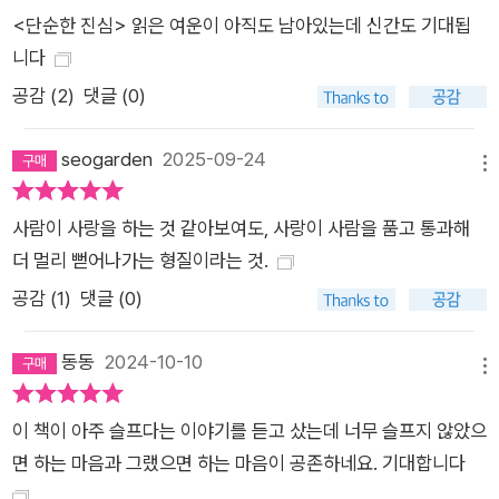
<단순한 진심> 읽은 여운이 아직도 남아있는데 신간도 기대됩
렌이 울릴 때마다 옥사나와 함께 지하실의 식품 창고에 몸을 숨기
니다
면서 전쟁의 공포와 위험을 온몸으로 체감한다. 나스차는 이런 상
공감 (
2
)
댓글 (0)
황에서 과연 무사히 아이를 낳을 수 있을지 걱정하면서도 아이를
위해 불안한 마음을 다잡는다. 주저하지 않고 서로의 손을 맞잡는
seogarden
2025-09-24
용기, 그 온기를 타고 환하게 점등하는 삶 나스차와의 인터뷰를
메뉴
계기로 한국에 있는 승준과 영국에 있는 권은이 다시 연락을 주고
받게 된다. 그리고 두 사람을 중심으로 빛의 물결이 점차 퍼져나
사람이 사랑을 하는 것 같아보여도, 사랑이 사람을 품고 통과해
가듯 다른 사람들의 사연이 펼쳐지기 시작한다. ‘호의’에는 강력
더 멀리 뻗어나가는 형질이라는 것.
한 힘이 있어서 그것을 건네받은 사람은 다른 사람에게도 자신이
공감 (
1
)
댓글 (0)
받은 것을 건네게 되는지도 모른다. 『빛과 멜로디』 속 인물들은
저마다 국적과 나이대가 다르며 직접적인 접점이 없는 경우도 많
동동
2024-10-10
메뉴
지만, 파동의 형태로 넓게 퍼지고 겹치는 빛처럼 서로의 삶에 깊
이 스며든다. 이들은 자신이 처한 상황에 관계없이 도움이 필요한
이 책이 아주 슬프다는 이야기를 듣고 샀는데 너무 슬프지 않았으
이에게 손길을 내미는 것을, 서로의 삶에 긴밀하게 연결되는 것을
면 하는 마음과 그랬으면 하는 마음이 공존하네요. 기대합니다
주저하지 않는다. 죽음과 고통이 난무하는 전쟁에서, 외면하고자