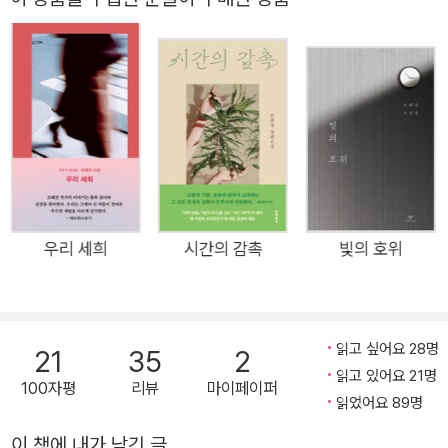
다. 『단순한 진심』 이후 5년 만에 선보이는 장편소설 『빛과 멜로
디』는 2023년 가을부터 2024년 봄까지 계간 『문학동네』에 연
재한 후(연재 당시 제목은 ‘빛의 영원’) 결말부에 해당하는 4부를
새롭게 써내려간 끝에 완성된 작품으로, 평단의 커다란 호평과 함
께 독자들에게 많은 사랑을 받으며 조해진 작가를 사람들에게 선
명하게 각인시킨 단편 「빛의 호위」에서 한 뼘 더 나아간 이야기를
그리고 있다. 「빛의 호위」는 어른들의 보호를 받지 못하고 버려진
듯 홀로 생활하던 열두 살 권은에게 카메라를 선물한 승준과 그
카메라를 통해 죽음이 아닌 삶 쪽으로 한 발 내딛게 된 권은의 이
우리 세희
시간의 감촉
빛의 호위
야기를 통해 ‘사람이 사람을 살리는 일의 위대함’을 감동적으로
그려낸 소설이다. 조해진 작가는 『빛과 멜로디』 출간을 앞두고 편
집부와 진행된 인터뷰에서 「빛의 호위」를 장편으로 확장한 계기
읽고 싶어요 28명
에 대해 이렇게 밝힌다. 2022년에 일어난 러시아의 우크라이나
21
35
2
읽고 있어요 21명
침공 이후 “동시대 전쟁을 바라보며 전쟁이 얼마나 무의미한지
100자평
리뷰
마이페이퍼
읽었어요 89명
문학으로 증명하는 소설을 쓰고 싶어졌”고, “‘반전’을 테마로 여
러 스토리를 구상해봤는데, 어떤 구상을 하든 결국 단편 「빛의 호
이 책에 내가 남긴 글