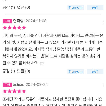
한다면 외면할 수도 있는 타인에게, 그가 고통을 받고 있다는 이
공감 (
1
)
댓글 (0)
유만으로 도움의 손길을 내미는 인물들은 전쟁의 폭력성을 한순
간에 무화시켜버린다. 이들은 “죽음만을 생각하거나 죽어가는 사
연파랑
2024-11-08
메뉴
람들을”(86쪽) 살게 하는 것은 거창한 무언가가 아닌 “휙 지나가
는 빛”(230쪽)처럼 가볍고 연약해 보이는 무언가임을 너무나도
나이와 국적, 시대를 건너 사람과 사람으로 이어지고 연결되는 온
잘 알고 있다. 이들에게서 시작된 가느다란 빛은 승준이 권은에게
기 와 빛. 사람을 살게 하는 그 빛을 따라가면서 때론 시리게 때론
건넨 카메라를 지나, 권은이 나스차에게 건넨 환대의 손길을 지
따뜻하게 읽었어요. 마지막 작가님 말씀처럼 [아픔과 고통이 반
나, 다음 세대를 살아갈 인물들에게로 뻗어나갈 것이다. 그리고
복되지 않기를 바라는 마음]이 모여 사람을 살리는 빛의 호위가
“한 사람에게 수렴되지 않고 마치 프리즘이나 영사기처럼 그 한
될 수 있기를 바래봐요.
사람을 통과해 더 멀리 뻗어나가”(223~224쪽) 마침내 우리에
공감 (
1
)
댓글 (0)
게 도달할 것이다. 어떠한 폭력과 고통 속에서도 삶의 태엽이 멈
추지 않도록, 빛과 멜로디가 계속 이어질 수 있도록 하는 힘이 되
도도도
2024-09-24
어서 말이다.
메뉴
조해진 작가님 특유의 따뜻하고 섬세한 문장을 좋아합니다. 가슴
에 길이 맺히는 은유와 신선한 단어 선택, 온기 있는 통찰력과 서