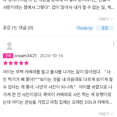
일으킨다. 저자가 코멘터리북에서 언급한 것처럼 이번 작품을 마
에게 택시를 양보하는 작은 선의밖에 할 수 없지만 그 작은 행위
이다. - 55- 피사체와의 거리가 유지되어야 거리낌없이 촬영
사랑이라는 점에서 그렇다”. 겁이 많아서 내가 할 수 없는 일, 게
무리하기 위해 방문했던 런던을 떠나며 내 생에서 다시는 이곳에
는 한 사람을 꿈꾸게 하고 그 작은 행위는 열이 40도 가까이 되는
할 수 있는 것이라면 그 거리는 결국 냉정함의 거리라고 여기
을러서 내가 하지 않는 고민을 맞닥뜨리는 경험은 당혹스럽고 때
올 일이 없을 것이라 생각하는 순간, 15년 전 [로기완을 만났다]
아이가 제때 치료받아 고비를 넘기게 한다. 그러므로 그 작은 행
더보기
지 않을 도리가 없었고, 그런 생각은 셔터를 누른 이후 피사체
로는 고통스럽지만 그 외로운 터널을 지나 마주하는 설국은 설레
를 위해 왔던 영국을 떠나며 똑같은 생각을 했었다는 것을 떠올렸
위는 가장 위대한 행위가 될 수 있음을 소설은 말한다. 『빛과 멜
공감 (
1
)
댓글 (0)
가 살아갈 실제 삶에는 무심했다는 가각, 극단적으로 표현한다
도록 아름답다.
다고 말한다. '생에서 장담이란 정말이지 쓸모가 없다는 걸 다시
로디』 를 읽으며 나는 자신있게 말한다. 그 따스함이 더깊어졌
면 사진을 위해 한 사람의 고통을 이용해온 건지도 모른다는 자각
한번 깨달은 순간이었다.'우크라이나와 팔레스타인 가지 지역은
다. 그 따스한 연대가 더욱 진해져 전쟁으로 물든 이 시린 현실 속
으로 이어졌다. 구원이 불가능한 세계를 편집한 것에 불과한 사각
메뉴
아마도 절대로 갈 일이 없을 것이라고 단정짓는다. 시리아의 난민
에 아직도 빛이 존재함을 말해준다. 조해진이 조해진했다.
형의 파일 하나, 혹은 종이 한 장...... - 60- 그 후로 가자 지구
cream3421
2024-10-14
들이 고국을 떠나 작은 보트에 수백명의 사람들이 몸을 실고 서유
는 한 번 더 갔고 시리아는 세 번을 방문했어. 레바논과 남수단
럽의 작은 섬에 무사히 도착하기를 바라는 마음과 그들을 받아들
도 한 번씩 갔지. 폭격이나 포격의 순간은 찍지 않았어. 대신 사람
여서는 안된다는 정치적 경제적 이유로 국민들을 선동하는 이들
아이는 부쩍 카메라를 들고 출사를 나가는 일이 많아졌다. “사
을 찍었어. 게리 앤더슨이 내게 가르쳐 준 방식대로 말이야. 그 시
의 배타적인 마음은 나와는 무관하다고 생각하기 쉽다. 하지만 이
진 찍기가 왜 좋아?”“보이는 것을 내 마음대로 다르게 보이게 할
절, 아는 정말이지 사는 것 같았어. 사람을 살리는 사진이라니, 그
소설 속 주인공들은 우리가 절대로 만날 일이 없고, 절대로 엮일
수 있다는 게 좋아. 나만의 사진이 되니까.” 아이를 바깥으로 나
건 오만한 생각이었어. 사진은 다른 사람을 살리기 이전에 매
일이 없다고 장담해서는 안 된다고 말한다. 이런 비극적인 일일
가게 한 건 사진이었다. 똑딱이 카메라로 사진 찍는 게 유행이었
번 나를 먼저 살게 했지. - 89- 사람들이 노먼을 시대의 양심이니
발생된 것에 대한 책임이 없다고 해도, 죽어가는 이들을 외면하는
는데 아이는 관심을 가졌고 마침 집에는 오래된 DSLR 카메라가
유대인의 마지막 희망이니 하는 수식어로 포장하는 걸 도저히 용
것이 아무에게도 비난받지 않는다고 해도 한 가지 중요한 사실을
있었다. 카메라를 손에 든 아이는 눈에 띄게 변했다. 한강공원으
납할 수 없었어요. 그런 거창한 수식어 뒤에 숨어 있으면 아무것
더보기
일깨워주려 한다. 결국 사람을 살리는 일은 사람의 몫이라는 것을