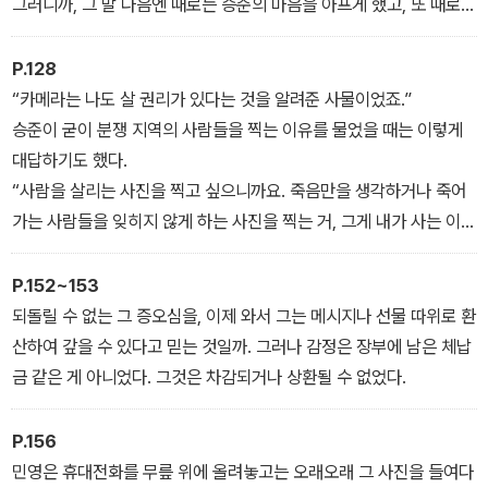
그러니까, 그 말 다음엔 때로는 승준의 마음을 아프게 했고, 또 때로는
「빛의 호위」에서 한 뼘 더 나아간 이야기를 그리고 있다.
무겁게 각성시키기도 했던 바로 그 문장이 이어졌다.
내게 무슨 일이 생기더라도 네가 이미 나를 살린 적 있다는 걸, 너는
P.128
기억할 필요가 있어.
“카메라는 나도 살 권리가 있다는 것을 알려준 사물이었죠.”
승준이 굳이 분쟁 지역의 사람들을 찍는 이유를 물었을 때는 이렇게
대답하기도 했다.
“사람을 살리는 사진을 찍고 싶으니까요. 죽음만을 생각하거나 죽어
가는 사람들을 잊히지 않게 하는 사진을 찍는 거, 그게 내가 사는 이유
예요.”
P.152~153
되돌릴 수 없는 그 증오심을, 이제 와서 그는 메시지나 선물 따위로 환
산하여 갚을 수 있다고 믿는 것일까. 그러나 감정은 장부에 남은 체납
금 같은 게 아니었다. 그것은 차감되거나 상환될 수 없었다.
P.156
민영은 휴대전화를 무릎 위에 올려놓고는 오래오래 그 사진을 들여다