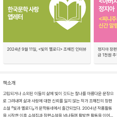
2024년 9월 11일, <빛의 멜로디> 조해진 인터뷰
정지아 장편
금 1천원 
책소개
고립되거나 소외된 이들의 삶에 빛이 깃드는 찰나를 아름다운 문장으
로 그려내며 삶과 사람에 대한 신뢰를 잃지 않는 작가 조해진의 장편
소설 『빛과 멜로디』가 문학동네에서 출간되었다. 2004년 작품활동
을 시작한 이후 소설집과 장편소설을 넘나들며 활발한 활동을 이어온