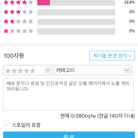
왔다. 권은은 내전중인 시리아로 촬영을 갔다가 왼쪽 다리의 절반
16.4%
을 잃는 부상을 입고 삶의 의욕을 잃는다. 더이상 분쟁 지역을 찾
0%
을 수 없게 된 권은은 사진 작업 의뢰를 모두 거절하고 간헐적으
0%
로 발생하는 저작권료로 근근이 생활하며 어린 시절 작고 어두운
0%
방에서 느꼈던 “고요히 소멸하고 싶은 욕망”(26쪽)이 다시 되살
아나는 것을 느낀다. 그런 권은에게 손을 내미는 사람이 바로 애
100자평
게시물 운영 원칙
나 앤더슨이다. 애나는 권은이 가장 좋아하고 또 닮고 싶어한 사
진가 게리 앤더슨의 여동생으로, 권은이 게리의 죽음을 애도하며
카테고리
작성한 기고문을 계기로 처음 연락을 주고받게 되었다. 영국에 사
는 애나는 권은에게 자신의 아버지인 콜린 앤더슨의 생애를 한 편
의 짧은 영상으로 제작해달라고 부탁하며 권은을 집으로 초대한
다. 젊은 시절 영국 공군 소속의 조종사로 드레스덴 작전에 동원
된 적 있는 콜린은 그로 인해 분쟁 지역 사진가였던 아들 게리와
현재
0
/280byte (한글 140자 이내)
평생 동안 화해하지 못했다. 권은은 콜린과 게리의 삶을 되짚으며
스포일러 포함
영상을 제작하는 과정에서 자신의 사진이 스스로의 바람대로 진
정 누군가를 살리는 사진이었는지, 그저 자기만족에 불과하지는
등록