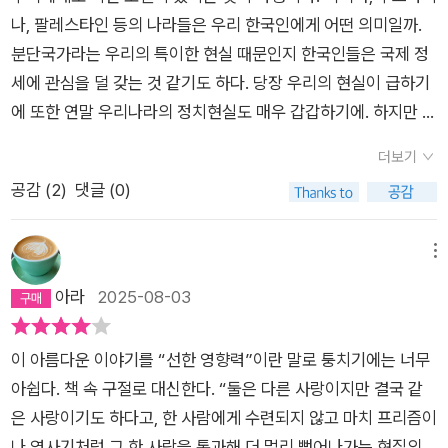
있는 유일한 것이기에.조해진작가님, 좋은 글을 읽게 해주셔서 정
되리라. - 40- 살마를 만난 뒤부터 그녀는 사람을 찍는 것이 쉽
마나 많은 무고한 민간인을 죽게 만든 것인지 인정하지 못하는 것
다 이스라엘 폭격으로 목숨을 잃은 노먼의 죽음이 있다. 소설 속
나, 팔레스타인 등의 나라들은 우리 한국인에게 어떤 의미일까.
말 감사합니다!
지 않았다. 확신할 수 없었으니까. 사진이 옳은지에 대해, 가령 배
에 분노하며 죽을 때까지 용서하지 못한다. 하지만 게리와 콜린의
인물들은 모두 고민한다. 내전 지역의 사진을 찍으며 현실을 언론
분단국가라는 우리의 특이한 현실 때문인지 한국인들은 국제 정
고픈 사람이나 다친 사람에게, 혹은 가족이나 연인, 이웃이 죽
상처와 분노를 너무나도 잘 알았던 애나는 권은을 통해 시리아 난
에 고발하지만 자신의 작품이 정작 그들의 고통을 구경하게 만드
세에 관심을 덜 갖는 것 같기도 하다. 당장 우리의 현실이 급하기
는 걸 목격한 적 있는 사람에게 카메라를 들이미는 것이 과연 맞
민인 살마를 딸처럼 보살펴 준다. 게리 앤더슨이 만든 다큐멘터리
는 게 아닌지 고민하는 콜린과 권은. 그들의 사진이 현실을 바꾸
에 또한 연말 우리나라의 정치현실도 매우 갑갑하기에. 하지만 이
는 지에 대해...... 각자의 공간과 시간에서 그 사진을 접하게 될 익
<사람, 사람들>에는 노먼 마이어라는 사람이 분쟁 지역에 구호
지 못하는 데 과연 이 행위들이 무슨 의미가 있을까 라는 고민은
순간에도 지구 반대편 어디에선가 전쟁은 계속 되고 있고 아이들
명의 사람들이 사진 속 고통을 미술작품처럼 관람하는 것에 그치
더보기
품을 나르다 폭격을 맞아 죽게 되는 장면이 담기게 된다. 노먼 마
결국 승준이 아버지의 카메라를 몰래 훔쳐 권은에게 갖다 준 카메
은 계속 죽어가고 있다. 이익과는 상관없이 서로가 서로를 돕는
거나 총알과 포탄이 부재한 자신의 현실에 오직 안도할 뿐이라
공감 (
2
)
댓글 (0)
이어의 어머니 알마 마이어는 나치의 유대인 학살을 피해 미국으
라로 돌아간다. 작은 카메라지만 그 작은 선의가 권은에게 빛이
여러 관계들이 나오지만 권은작가와 승준의 관계가 가징 아름답
면, 그런 사진이 과연 이 세상에 필요하다고 할 수 있는지에 대해
로 도망가게 되는데, 알마의 연인이었던 장 베른은 목숨을 걸고
되었음을. 그러므로 권은은 승준에게 말한다. 어떤 상황이 오더라
게 느껴졌다. 연대라는 거창한 단어를 들이대지 않고도 용감하게
서도 더 이상 판단할 수 없게 됐다. 사진 한 장을 제대로 찍기 위
그녀의 이주를 도와주지만 알마가 자신의 아이를 갖게 되었다는
도 사람을 살린 적이 있는 위대한 일을 한 사람이라는 사실을. 과
서로가 서로를 돕는 모습이 세상에서 가장 아름다운 모습이 아닐
메뉴
해서라면 기꺼이 감수했던 고생 - 분쟁 지역으로 가기 위해 지난
사실은 알지 못한 채 각자의 삶을 살아가게 된다. 노먼이 사람을
연 이 행위들이 무슨 의미가 있을까 라는 질문에 권은이 도왔던
까 하는 생각을 했다. 세상의 평화를 기원하며 연말에 읽기 좋은
아라
2025-08-03
한 절차를 밟으며 여러 번 비행기를 갈아타야 했던 것이나 예
살리는 일에 투신하게 된 것은 아버지 장 베른의 영향이었고, 노
살마가 난민 나스차를 조건 없이 영국의 비좁은 자기 집에 오도록
책을 운좋게 읽게 되어 감사하다.
고 없이 수도와 전기가 끊기는 열악한 환경에서 잠을 설쳤
먼의 구호품 차량을 찍던 게리는 폐암 투병 중에도 분쟁 지역의
해 주는 결단에 다음과 같이 말한다. 사람의 작은 선의가 세상을
던 것, 무엇보다 언제라도 치명적으로 다치거나 죽을 수 있다
이 아름다운 이야기를 “선한 영향력”이란 말로 퉁치기에는 너무
사진 촬형을 포기하지 않고 생을 마감하게 된다. 분쟁 지역에 대
바꾸지 못한다. 하지만 그 작은 선의가 또 다른 사람을 작은 선의
는 원초적인 공포를 이겨내려 애썼던 그 모든 지난 시간들이 결
아쉽다. 책 속 구절로 대신한다. “둘은 다른 사랑이지만 결국 같
한 관심과 염려가 아니었다면 결코 만날 일이 없었던 권은과 애나
로 이끌어주게 한다.평범한 우리가 할 수 있는 선의는 카메라를
국 타인의 고통 위에 세워진 모래성 같은 자기 만족에 불과
은 사랑이기도 하다고, 한 사람에게 수련되지 않고 마치 프리즘이
와 살마와 나스차의 만남은 우리 삶의 우연성에 대한 고찰을 불러
주고 먹을 것을 가져다주거나 아니면 택시를 기다리는 아이 엄마
할 수 있다는 허무를 알게 해준 피사체가 그녀에게는 살마였던 셈
나 영사기처럼 그 한 사람을 통과해 더 멀리 뻗어나가는 현질의