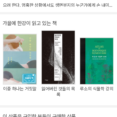
으려 한다. 엄혹한 상황에서도 생면부지의 누군가에게 손 내미는
사람이 있다는 사실을 잊지 않으려 한다.” _오은(시인) 순도 높은
간절함으로, 조해진 5년 만의 신작 장편 고립되거나 소외된 이들
가을에 한강이 읽고 있는 책
의 삶에 빛이 깃드는 찰나를 아름다운 문장으로 그려내며 삶과 사
람에 대한 신뢰를 잃지 않는 작가 조해진의 신작 장편소설 『빛과
멜로디』가 문학동네에서 출간되었다. 2004년 작품활동을 시작
한 이후 소설집과 장편소설을 넘나들며 활발한 활동을 이어온 조
해진은 매 작품 부드럽고 정확한 문장으로 진정성 있는 메시지를
그려왔다. 사회의 관심 밖에 놓인 인물의 삶을 또렷하게 응시하는
조해진의 시선은 특히 장편에서 잘 드러난다. 탈북인 ‘로기완’의
삶을 조명한 『로기완을 만났다』(창비, 2011), 자신의 힘으로 극복
할 수 없는 괴로움에 잠긴 이들이 서로 마주하는 과정을 담은 『여
이중 하나는 거짓말
잃어버린 것들의 목
루소의 식물학 강의
록
름을 지나가다』(문예중앙, 2015), 그리고 해외입양과 기지촌 여
성 문제를 뜨겁게 다룬 『단순한 진심』(민음사, 2019)까지 조해진
은 사회적으로 크게 주목받지 못하는 인물의 삶을 꾸준히 그려왔
이 상품을 구입한 분들이 구매한 상품