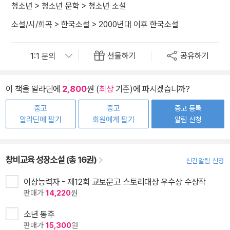
청소년
>
청소년 문학
>
청소년 소설
소설/시/희곡
>
한국소설
>
2000년대 이후 한국소설
선물하기
공유하기
이 책을 알라딘에
2,800
원 (
최상
기준)에 파시겠습니까?
중고
중고
중고 등록
알라딘에 팔기
회원에게 팔기
알림 신청
창비교육 성장소설 (총 16권)
신간알림 신청
이상능력자 - 제12회 교보문고 스토리대상 우수상 수상작
판매가
14,220
원
소년 동주
판매가
15,300
원