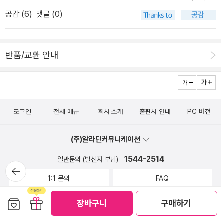
운을 남깁니다. 이는 추모가 단순히 죽은 이를 기억하는 것을 넘어, 살
정등예상치 못한 반전과 애틋한 그리움에가슴 뭉클해지는 따뜻한 소
서, 잘 살아줘서, 모든 형용사를 이어붙여 고마워하고 있었다. 수빈이
공감 (
6
)
댓글 (0)
아있는 이들에게도 큰 위로와 힘이 될 수 있음을 보여줍니다.또한 현
설,과거의 기억은 애틋하지만 모두에게 아름다운 추억이 되고아직 오
를 원망하리만큼 애틋하게 보고싶어하고, 비어있던 자리를 그리워하
실적인 서사에 약간의 판타지를 더해 독특한 매력을 발산합니다. 나
지 않은 미래는 바로 지금 바꿀 수 있음을,타임슬립을 꿈꾸는 모든이
며 진득히 그 시절을 남겨놓는 것. 밝고 명랑하다못해 다정하고 사려
은이 꿈을 통해 과거와 연결되는 설정은 이야기를 한층 더 흥미롭게
들에게미래를 바꿀 수 있는 희망을!#가제본서평단#타임슬립소설 #
깊으며 어른아이 할것없이 여전히 보고파 한다는 것. 시간을 되돌리
반품/교환 안내
만들며, 독자들의 상상력을 자극합니다. 이러한 판타지 요소는 전체
너의여름에내가닿을게 #창비소설#청소년성장소설#여름소설추천#
더라도 그 녀석은 여전히 망설임 없이 그러할 것이라는 말들까지. 그
적인 이야기의 감동을 배가시키며, 인물들의 감정과 행동에 깊이 공
안세화장편소설#영화한편본기분
래서 짧은 생이었었고 저 혼자 아직 열여덟로 남아있지만 그럼에도
감하게 합니다.'너의 여름에 내가 닿을게'는 추모와 성장, 그리고 시간
넘치게 사랑받고 있는건 여전하니 괜찮은 인생이라 여겨주고픈 씁쓸
의 흐름 속에서 얽힌 인연을 다루는 감동적인 이야기입니다. 이 책을
한 웃음의 대답으로 보였다.사랑하는 이의 시간이 멈췄다. 그리고 그
로그인
전체 메뉴
회사 소개
출판사 안내
PC 버전
통해 독자들은 과거의 기억을 소중히 여기고, 현재의 삶을 더 의미 있
는 여전히 열여덟로 멈춰있고, 우리는 그가 없는 몇번의 여름을 살아
게 살아가는 방법을 깨닫게 됩니다. 수빈의 희생과 이를 추모하는 인
온다. 어떻게 보면 희생이고, 또 어찌 보면 주변인들은 상실로 인한 고
(주)알라딘커뮤니케이션
물들의 이야기는 단순한 소설을 넘어, 삶과 죽음, 그리고 인간관계에
통의 시간을 견뎌야한다. 다른이의 희생 덕에 살아난 은호와 도희, 수
대한 깊은 성찰을 이끌어냅니다. 이 책은 청소년뿐만 아니라, 모든 세
1544-2514
일반문의 (발신자 부담)
빈의 희생으로 수빈을 잃은 가족과 친구, 마을사람들. 우리 주변에 심
뒤로가
대의 독자들에게 큰 감동과 영감을 줄 수 있는 작품입니다.
기
심찮게 일어나는 소재로 이야기가 구성되었고, 쉽게 잊혀져서는 안
1:1 문의
FAQ
되는 소재로 청소년 성장소설이 만들어졌다.매체를 통해 의인으로 소
보관함담기
선물하기
장바구니
구매하기
개되지만 딱 거기서 끝난다. 그 이후 살아난 이의 이야기나 희생한 이
중고매장 위치, 영업시간 안내
의 주변 이야기는 큰 흥미의 소재가 되지 못한다. 서로가 고통이니까.