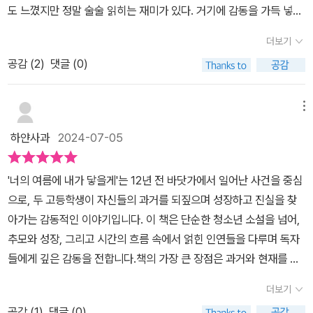
지와는 상관없는 일들이 점점 생긴다. 안타깝지만, 이렇게 벌어지는
도 느꼈지만 정말 술술 읽히는 재미가 있다. 거기에 감동을 가득 넣은
여름만큼이나 애타게 그 시절을 그리워 하는 이가 있다는 걸 알아주
일들을 인정하고 받아들이는 과정이 성장한다는 의미가 아닐까 한다.
장르 소설을 원한다면 이번 신작이 딱이다.-창비에서 나온 성장소설
길 바라는 마음이 한여름의 그림자처럼 드리워져있다. 당신의 여름이
더보기
내가 현재, 여기, 이렇게 살아가고 있다는 그 자체만으로도 인류 역사
들은 하나같이 울림을 주긴 하지만, 이번 <너의 여름에 내가 닿을게>
헛되지 않았으며, 너희의 여름이 결코 무의미 하지 않기를, 그리고 우
전체에 빚지고 있는 셈이다. 우리가 직접 만나 보지 못한 수많은 윗세
공감 (
2
)
댓글 (0)
는 와... 진짜 울컥하는 장면이 많아서 숨을 몇 번이나 참았는지 모르
리의 여름이 덕분에 두고두고 기억될 순간이며 영영 잊지 않기로 했
대 인류가 있었기에 오늘날 우리도 있다. 지금 이 삶은 어쩌면 이들이
겠다. 집이었다면 그냥 슬퍼했겠지만, 카페에 앉아 가볍게 페이지를
던 날이었다는 걸 열여덟의 청춘들에게 얻어가는 글이다.​📖어떤 비
마련해 준 것인지도 모른다. 현재 지금을 순간순간 소중히 해야겠다.
넘기다가 울컥하는 바람에 힘들었지.-제목에서도 첫 문장에서도 여
메뉴
밀은 비밀인 채로 있을 때 가장 이로운 법인데, 그 비밀을 간직한 이가
('너의 여름에 내가 닿을게' 가제본 일부)​​​​* 창비 교육으로부터 가제본
름이 언급되고, 소설에서도 참... 눈부시고 청량하고 모든 걸 품어줄
누구보다 자신을 아끼고 사랑해 주는 가족이라면 파헤치지 않는 편이
하얀사과
2024-07-05
을 제공받아 작성한 글입니다.
것만 같은 상쾌한 여름 그 자체인 한 인물이 등장한다. 그리고 이 인물
안전한 법인데, 은호는 그 사실을 몰랐다. ​아무런 접점이 없던 두 아이
때문에 감정이 소용돌이친다. 어느새 그 인물이 마음속에 가득 차 있
가 이렇게 예민하게 그 시절에 집착하는 이유. 도대체 어떤 일이 있었
'너의 여름에 내가 닿을게'는 12년 전 바닷가에서 일어난 사건을 중심
어서 나도 모르게 무더운 여름을 생각하면 같이 떠오를 것만 같다. -
길래로 시작한 의문과 누가 자신을 미행한다고 여기는 불안한 시선이
으로, 두 고등학생이 자신들의 과거를 되짚으며 성장하고 진실을 찾
책은 무더운 여름(지금처럼), 학교도 성격도 살아온 환경 뭐 하나 맞
6살의 여름으로 돌아가게 만든다. 영영 몰랐으면 하는 어른들의 마
아가는 감동적인 이야기입니다. 이 책은 단순한 청소년 소설을 넘어,
지 않는 은호와 도희를 쫓는 한 스토커의 등장으로 시작된다. 스토커
음. 그리고 영영 들춰내어주지 않았으면 하는 그 때의 사건. 내가 이들
추모와 성장, 그리고 시간의 흐름 속에서 얽힌 인연들을 다루며 독자
의 정체를 찾다가 드디어 둘 사이의 유일한 접점을 알아내고 그 안에
의 보호자이며 곁에 있던 어른이었다면 똑같은 생각과 마음으로 십이
들에게 깊은 감동을 전합니다.책의 가장 큰 장점은 과거와 현재를 잇
숨은 이야기를 찾기 위해 여행을 떠나면서 시작된다.성장소설답게 두
년 전 소소리 마을의 이야기를 묻어두고 싶었을지도 모른다.나의 아
는 서사 구조입니다. 12년 전 바닷가에서 두 어린아이를 구하려다 목
주인공이 겪고 느끼는 사건들도 중요하지만, 읽는 동안 계속 마음에
더보기
이들을 살리기 위해 청춘이 사그러들었으니, 어른들에게서 얻어지는
숨을 잃은 고등학생 수빈의 이야기와, 현재 자신들이 바로 그 아이들
쓰였던 건 스토커와 여름을 닮은 A였다.자세히 쓰고 싶지만, 어디까
죄책감과 죄스러움에서 끝나는게 맞지 뭣도 모르던 고작 6살짜리 아
공감 (
1
)
댓글 (0)