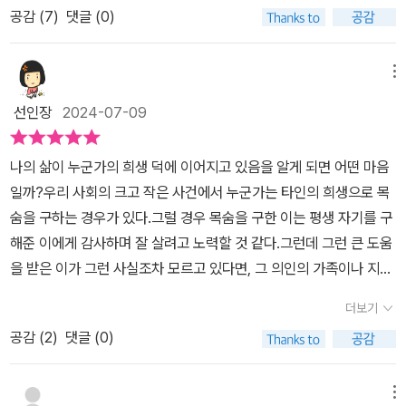
고를 당하기 직후인 오후 4시까지의 시간이 반복되었다. 실제 취침
주었다. 슬픔만으로는 해소되지 않은 감정들 때문이었을까. 아이들이
공감 (
7
)
댓글 (0)
책을 들었다. 날씨가 좋은 한여름, 자전거를 타고 신나게 달리는 열여
시간은 상관없이, 언제나 꿈속 그곳에서의 시간은 매번 단 한 시간이
살아있다는 게 더 중요하다고 여겼을 것이다. 수빈의 발자취를 더듬
덟살의 설레임과 활기찬 모습을 따라서 함께 달리며 이야기 속으로
었다. 자신의 꿈에 특별한 힘이 있다는 것을 알게 된 나은은 과거를 바
으며 수빈의 영상과 마주했다. 평범한 열여덟 살의 수빈의 일상을 담
빠져들었다. ​여름 피서객을 맞아 활기가 도는 거리를 거침없이 요리
메뉴
꿔 수빈을 살려보고자 한다. 그래서 십이 년 전 소소리 마을 어딘가에
은 영상을 보며 펑펑 울었다. 수빈이 살았다면 영상에서처럼 밝고 환
조리 달리는 모습을 보고 조심하라며 주의를 주는 정감넘치는 이웃
있던 여섯 살 은호와 도희를 찾아서 그들이 바다에 빠지지 못하도록
선인장
2024-07-09
하게 웃었을 것이다. 죽음은 이처럼 슬픈 것이다. 그럼에도 소소리 마
들, 친구의 모습을 보는 내내 미소가 떠날 줄을 모른다. 맞아, 저렇게
막아볼 셈이다. 수빈을 되살려 내기 위해서 간절한 마음으로 나은은
을 사람들은 의연했다. 죽음에 관련된 내용이었지만 전체적으로 밝
살았던 때가 있었구나, 지금은 대부분 편리하고 네모난 아파트 촌에
달리고, 또 달린다. 한편, 지금까지 몰랐던, 하지만 현재의 자신들을
나의 삶이 누군가의 희생 덕에 이어지고 있음을 알게 되면 어떤 마음
은 느낌을 준다. 현재의 열여덟 살, 과거의 열여덟 살, 모두 눈부신 나
서 바로 옆집에 누가 사는지조차 알지 못한 채 살아간다. 서로 마주칠
있게 한 진실을 마주하게 된 은호와 도희는 수빈에 대해 알아보고자
일까?우리 사회의 크고 작은 사건에서 누군가는 타인의 희생으로 목
이다. 원하는 건 어떤 것이든 할 수 있다. 삶에 대한 모험이며 미래에
일도 거의 없다. 대문을 활짝 열어두고 오가며 살았던 때가 아득한 옛
사건이 일어났던 그곳으로 향한다. '종종 생각했어. 그날 사고가 나지
숨을 구하는 경우가 있다.그럴 경우 목숨을 구한 이는 평생 자기를 구
대한 희망을 말했다. 죽음의 의미를 알게 된 청소년들이 어떤 삶을 살
날같기만하고 그 때 그 친구들이 보고싶어진다. '누군가 날 지켜보고
않았다면, 우리가 예정대로 선착장까지 함께 갔다면 어땠을까. 그 장
해준 이에게 감사하며 잘 살려고 노력할 것 같다.그런데 그런 큰 도움
것인지 그 해답을 말하는 책이었다. #너의여름에내가닿을게 #안
있어.'은호의 주변에 최근들어 이상한 일들이 생기고 누군가의 시선을
면을 상상하긴 어렵지 않았어. 노을이 내리고, 갈매기 소리가 울리는
을 받은 이가 그런 사실조차 모르고 있다면, 그 의인의 가족이나 지인
세화 #창비교육 #책 #책추천 #소설 #소설추천 #청소년문학 #청소
느끼고 있다. 늘 단조롭고 예측가능한 은호의 평범한 일상에 예기치
그곳엔 자주 같이 있었으니까. 나란히 앉아서 저무는 태양을 바라보
들은 그에게 어떤 마음이 들까? 또 뒤늦게 자신이 위험한 순간에 타
년소설 #한국소설 #한국문학 #청소년소설추천 #청춘소설 #여름책
못한 일이 생긴 것이다. 나역시 무슨 일이 생겼나 싶어서 잔뜩 긴장하
더보기
는 동안, 걔가 먼저 내 이름을 불렀겠지. 평소와 같은 목소리로. 그러
인에 의해 목숨이 구해졌다는 사실을 알게 된다면 그의 마음은 어떨
추천 #한학기한권읽기추천
고 은호의 주변을 살펴보게 된다. 공부에 집중해야할 독서실에서도
면 난 걔가 들려줄 이야기에 귀 기울였을 테고. 그런데...... 항상 그다
공감 (
2
)
댓글 (0)
까?<너의 여름에 내가 닿을게>는 그런 생각들을 하게 한다. 그런 사
은호의 머릿속으로 왜?라는 의문이 끊임없이 비집고 들어온다. 마치
음 장면이 잘 상상되지 않았어. 아무리 기다려도 수빈인 아무 말도 하
건을 보면서도 이런 생각을 하지는 못했는데, 한 번쯤 해봐도 좋을 것
탐정이라도 된냥 이런저런 가능성을 떠올려보던 은호는 드디어 놀라
지 않아. 걔가 어떤 이야기를 했을지 내가 전혀 모르니까.'
같다. <너의 여름에 내가 닿을게>의 줄거리는 서로 몰랐던 고등학교
메뉴
서 당황한 누군가가 떨어트린 사진 한 장을 발견하게 되었다. 그렇게