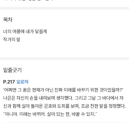
여름에 잘 어울리는 이 환상적이고 청량한 이야기 면면에는 삶의 무
목차
게와 가치에 대한 탐색과 ‘이 순간을 의미 있게 여기며 오늘에 충실하
자.’라는 메시지가 녹아 있어 성장소설로서의 덕목까지 두루 갖추었
너의 여름에 내가 닿을게
다. 청소년기를 그저 어른이 되기 위해 지나쳐야 하는 터널 정도로 여
작가의 말
기기 쉬운 지금의 청소년은 물론, 바쁜 일상에 허덕이며 현재의 소중
함을 놓치고 있는 모두에게 이 소설은 반짝이고 찬란한 ‘오늘의 가
치’를 일깨워 줄 것이다.
밑줄긋기
P.217
알로하
‘어쩌면 그 꿈은 현재가 아닌 진짜 미래를 바꾸기 위한 것이었을까?‘
나은은 자신의 손을 내려보며 생각했다. 그리고 그날 그 바다에서 자
신과 함께 살아 돌아온 은호와 도희를 보며, 조금 전한 말을 정정했다.
˝아니야. 미래는 바뀌어. 살아 있는 한, 바꿀 수 있지.˝