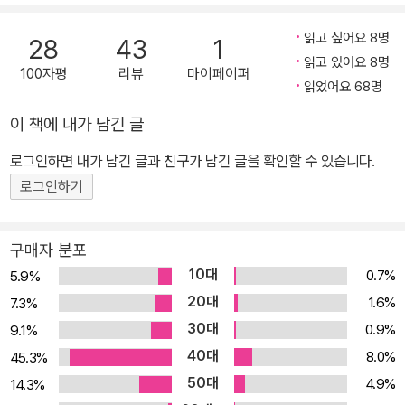
되기 위해 지나쳐야 하는 터널 정도로 여기기 쉬운 지금의 청소년은
물론, 바쁜 일상에 허덕이며 현재의 소중함을 놓치고 있는 모두에게
읽고 싶어요 8명
28
43
1
이 소설은 반짝이고 찬란한 ‘오늘의 가치’를 일깨워 줄 것이다. ‘이 안
읽고 있어요 8명
100자평
리뷰
마이페이퍼
개는 언제쯤 걷힐까? 걷히는 날이 오긴 할까?’ 미래로 향하지 못하는
읽었어요 68명
청춘들이 떠나는 기적 같은 여행 ‘열여덟의 여름’은 그 어느 때보다도
이 책에 내가 남긴 글
신나고 설레는 일들로 가득 차야 할 시기지만 우리 모두 알다시피 대
로그인하면 내가 남긴 글과 친구가 남긴 글을 확인할 수 있습니다.
한민국 청소년의 실상은 그렇지 않다. 1학기 기말고사를 무사히 마쳤
다면 그다음은 학교, 학원, 독서실과 집을 오가는, 어제와 별다를 것
로그인하기
없는 쳇바퀴 같은 일상이 이어지게 마련이다. 소설 속 주인공인 은호
와 도희도 역시 미래를 진지하게 고민하기보다는 그저 뒤처지지 않아
구매자 분포
야 한다는 생각에 하루하루를 버텨 내고 있다. 그런데 여름 방학을 앞
10대
0.7%
5.9%
둔 어느 날, 이들 앞에 수상한 스토커가 나타나면서 평탄했던 일상에
20대
1.6%
7.3%
균열이 생기기 시작한다. 우여곡절 끝에 자신들의 스토커가 동일 인
30대
0.9%
9.1%
물임을 알아챈 두 사람은 스토커의 정체와 목적을 밝히기 위해 단서
40대
8.0%
45.3%
를 추적하기 시작한다. 그리고 그 과정에서 자신들은 기억하지 못하
50대
4.9%
14.3%
는 12년 전 바닷가 사고와 자신들의 목숨을 구한 ‘수빈’이라는 사람이