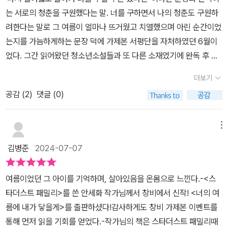
진 어떤 비밀이 드러나게 된다. 은호네 가족과 도희네 가족, 둘 다 피
꿈속에서 수빈이를 붙잡으면, 현실에서 은호와 도희는 어떻게 되는
될 것이다. 요즘 안전사고가 자주 일어나서 너무나 안타까운데, 모두
는 서로의 청춘을 구원했다는 말. 너를 구하면서 나의 청춘도 구원하
하고 감추고 싶었던 숨은 이야기는 무엇일까?대관절 휴가 중에 무슨
거지?' 과거를 바꿀 경우 누군가의 희생은 피할 수 없다는 것을 알게
가 타인에게 감사한 마음을 가진다면 결코 안전사고는 많이 일어나지
려한다는 말로 그 여름이 얼마나 뜨거웠고 치열했으며 아린 순간이었
일이 생기면 두 가족이 다시는 바다에 가지 않게 되고, 남은 사진마저
되면서 나은과 함께 독자들도 고민에 빠진다. 어떤 것이 더 나은 선택
않을 것 같다.아무튼 <너의 여름에 내가 닿을게>는 의외로 잘 일어나
는지를 가늠하게하는 문장 덕에 가제본 서평단을 자처하였던 6월이
모조리 없애 버린단 말인가.('너의 여름에 내가 닿을게' p56)('너의
인지, 어떤 선택이 더 후회하지 않을 미래로 데려갈 것인지 말이다. 학
는 여름의 안전사고를 소재로 추리 형식으로 재미있게 이야기를 들려
었다. 그간 읽어왔던 청소년소설들과 또 다른 소재였기에 완독 후 정
여름에 내가 닿을게' 가제본 일부)​비밀을 알게 되는 순간, 이해된다.
업의 무게에 눌려 바쁘게 살아가는 청소년들에게도, 매일 반복되는
주면서 좋은 교훈을 들려준다. 비슷비슷한 주제를 다룬 청소년 소설
식 도서로 남겨두고파 또 이렇게 출간일에 맞춰 쟁여두는 청소년 소
정말 그럴만했겠다고. ​처음 스토커 이야기부터 비밀이 드러나는 순간
일상 속에서 매너리즘에 빠진 어른들에게도, 오늘의 소중함을 일깨워
더보기
들이 많은 데 비해, 이 책은 색다른 주제여서 더욱 재미있게 읽었다.컬
설 매니아의 완독 기록이다. 짧아서 더 강렬했으며 눈부셨던 수빈과
까지 얼마나 단숨에 읽었는지 모른다. 작가가 이야기를 끌어가는 글
주는 작품이었다. 표지의 색감만큼이나 상큼하고 찬란했던 그 시절로
처블룸을 통해 출판사로부터 책을 제공받아 읽고 쓴 주관적인 평입니
공감 (
2
)
댓글 (0)
나은의 시절, 누군가의 청춘을 덧대어둔 덕에 당연하듯 겪어낼 수 있
솜씨가 군더더기 없고 흥미진진하다. ​또 그 뒤 벌어지는 이야기들은
우리를 데려가는 이 작품을 통해 지금 이 순간의 중요성을 다시 한번
다.
는 은호와 도희의 시절이 교차된다. 이 글을 다 읽어야만 수빈의 마음
얼마나 마음 따듯한지. 등장하는 마을 사람들의 모습에서 괜히 힐링
깨닫는 시간이 된다면 좋을 것 같다. *출판사로부터 도서를 제공받아
을, 나은이 바라는 진심을 알게된다. 이야기를 이끌어가는 속도가 빠
메뉴
된다. 따뜻한 관심을 가지고 대하는 낯선 타인들. 우리 사회에 필요한
주관적으로 작성한 리뷰입니다.
른 편인데 그럼에도 자극적이며 톡톡 쏘아대는 악역이 없다. 그 흔한
모습이 아닐까. 소설 속 인물들이 부러웠다. ​마지막, 나은이가 어떤 선
김병준
2024-07-07
밉상 캐릭터도 없다. 그래서 더 마음이 쓰이고 어떻게 해서든 잘 다독
택을 할까 끝까지 알 수 없어서 다 읽을 때까지 진짜 손에서 책을 놓을
여주고픈 인물들만 가득하다. 그런데도 지루하지 않다. 다만 어린 은
수 없었다. ​청소년들이 중심 등장인물로 나오는 만큼 청소년들이 꼭
여름이었던 그 아이를 기억하며, 살아있음을 온몸으로 느낀다.-<스
호와 도희, 어른이 되었지만 여전히 그 여름에 머무는 나은이 더 이상
많이 읽었으면 좋겠다. 다른 어떤 청소년 소설보다 꼭 추천한다. ​재미
타더스트 패밀리>를 쓴 안세화 작가님께서 창비에서 신작! <너의 여
슬퍼하고 괴로워하지만 않았으면 하는 마음으로 읽게된다. 누군가에
도 있고 감동도 있다. 나은이는 마지막에 왜 그런 선택을 했을까? 그
름에 내가 닿을게>를 출판하셨다!감사하게도 창비 가제본 이벤트를
겐 지루하고 더딘 여름이라 할 수도 있겠다. 햇살이 머리 꼭대기에 올
생각만으로도 마음이 진짜 뭉클하다. ​살다 보면, 어쩌지 못하는, 내 의
통해 먼저 읽을 기회를 얻었다.-작가님의 책은 스타더스트 패밀리때
라 앉아 성가신 시간이라 하겠지. 하지만 어떤 이에겐 그 한낮의 더운