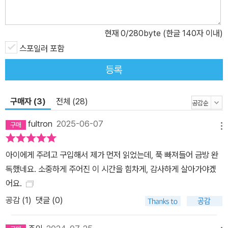
영화를 보는 듯한 착각을 불러일으킨다. 게다가 매사 신중한 은호와
불도저 같은 행동파 도회의 좌충우돌부터 베일에 싸여 있던 인물 나
현재
0
/280byte (한글 140자 이내)
은과 그녀의 단짝 수빈 사이의 애틋한 사연까지, 매력적인 캐릭터가
만들어 내는 케미스트리는 이 소설의 또 다른 재미 요소이다. 작품 속
스포일러 포함
에는 두 종류의 ‘여행’이 나온다. 하나는 은호와 도희가 소소리로 떠나
등록
는 여행이고, 또 하나는 나은이 꾸는 꿈의 시간 여행이다. 작가는 은호
와 도희의 이야기는 3인칭 시점으로, 나은의 이야기는 1인칭 시점으
구매자 (3)
전체 (28)
로 시점 변화를 주어 미스터리한 상황의 전말을 조금씩 풀어 간다. 이
를 따라가다 보면 독자는 어느새 흥미롭게 사건의 퍼즐 조각을 맞추
fultron
2025-06-07
메뉴
고 있는 자신을 발견할 수 있을 것이다. “미래는 바뀌어. 살아 있는
한, 바꿀 수 있지.” ‘오늘의 나’를 대하는 자세가 ‘미래의 나’도 바꾼다
아이에게 주려고 구입해서 제가 먼저 읽었는데, 푹 빠져들어 금방 완
청소년기를 사계절 중 하나에 빗대자면, 생기를 가득 머금고 넘치는
독했네요. 소중하게 주어진 이 시간을 힘차게, 감사하게 살아가야겠
에너지를 마구 발산하는 여름이 어울리지 않을까? 하지만 우리 주변
어요.
의 청소년들은 “일단 지금은 공부만 생각하고 나머지는 성인이 되어
공감 (
1
)
댓글 (0)
서 해라.”라는 말을 들으며 오늘을 반납한 채 어두운 통로를 지나고
있다. ‘메멘토 모리(Memento Mori, 죽음을 기억하라). 카르페 디엠