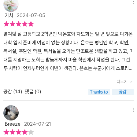
다. 나는 너를 만나게 될까. 궁금증만 남긴 채 작가는 다른 인물을 등
메뉴
장시킨다. 이어서 스토킹을 의심하는 이야기를 꺼낸다. 놀랍게도 고
키치
2024-07-05
등학생을 스토킹하는 장면이다. 열여덟 살 ‘은호’는 누군가 자신의 엿
보고 있는 기분이다. 학교, 학원, 독서실이 전부인 고교생을 누가 스토
열여덟 살 고등학교 2학년인 박은호와 차도희는 일 년 앞으로 다가온
킹할까. 은호만이 아니다. 미대를 지망하는 ‘도희’는 친구를 통해 그
대학 입시 준비에 여념이 없는 상황이다. 은호는 평일엔 학교, 학원,
사실을 알게 된다. 도희 근처를 맴도는 자동차 한 대. 각자 스토커를
독서실, 주말엔 학원, 독서실을 오가는 단조로운 생활을 하고 있고, 미
추적하던 은호와 도희는 우연히 스토커가 같은 인물이라는 걸 알게
대를 지망하는 도희는 밤늦게까지 미술 학원에서 작업을 한다. 그런
된다. 도대체 누가 고등학교 2학년 학생을 스토킹하는 걸까. 스토커
두 사람이 언제부터인가 이변이 생긴다. 은호는 누군가에게 스토킹을
의 존재를 찾기 위해 은호와 도희는 둘의 교집합을 찾는다. 학교, 학
당하고 있는 듯한 느낌을 느끼고, 도희는 친구 은솔에게 '아무래도 너,
원, 동네, 친구 그 어떤 것도 겹치는 게 없다. 그러다 12년 전 여섯 살
더보기
스토킹 당하고 있는 거 같아.'라는 말을 듣는다. 안세화 작가의 소설 <
에 소소리 마을의 바닷가에 놀러 간 사실을 찾게 된다. 그 이후로 둘은
공감 (
14
)
댓글 (0)
너의 여름에 내가 닿을게>는 독특하게도 두 명의 주인공 은호와 도희
한 번도 바닷가에 간 적이 없고 부모님이 함구하고 있다는 것까지. 은
가 스토킹을 당하는 장면으로 시작한다. 대체 누가 대한민국의 평범
호와 도희는 12년 소소리 마을에서 무슨 일이 있었는지 찾아본다. 12
한 고등학생들을 스토킹한단 말인가. 은호, 도희와 마찬가지로 궁금
메뉴
년 전 소소리 바닷가에 빠진 여섯 살 아이들을 구하고 죽음을 맞이했
증을 잔뜩 품고 계속 읽는데, 전혀 뜻밖의 이야기가 펼쳐져서 놀랐다.
다는 고교생 A 군의 이야기였다. 여섯 살 아이들은 바로 은호와 도희
Breeze
2024-07-21
각자의 스토킹범을 추적하던 은호와 도희는 마침내 한 자리에서 만나
였다. 둘은 부모님께 알리지 않고 소소리 마을로 향한다. 은호와 도희
게 된다. 이들은 서로의 스토킹범이 동일인이라는 걸 알고 두 사람의