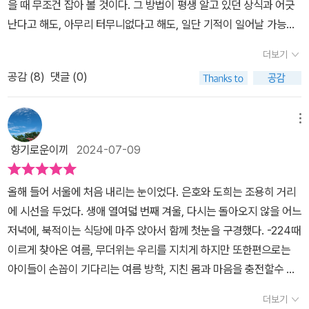
을 때 무조건 잡아 볼 것이다. 그 방법이 평생 알고 있던 상식과 어긋
두 이야기가 합쳐지면서 서로가 어떻게 연결되었는지 확인한다. 수빈
꾸기 시작했다. 수빈이 죽기 직전으로 돌아가는 꿈이었다. 과거로 돌
여름의 바다를 보다 다양한 차원으로 보게 만드는 특별한 소설이다.
난다고 해도, 아무리 터무니없다고 해도, 일단 기적이 일어날 가능성
을 말렸지 못했다는 마음 때문에 사고 이후 도망치듯 소소리를 떠난
아가 수빈을 막으면 수빈의 죽음을 막을 수 있을까. 수빈의 죽음을 막
을 엿보았다면 최선을 다해 볼 수밖에 없다. p.130~131나
나은은 최근 반복적인 꿈 때문에 12년 전 여섯 살 아이들을 찾게 된
으면 지금 살아있는 아이들의 미래는 어떻게 될 것인가. 꿈속에 미래
더보기
은은 얼마 전부터 이상한 꿈을 연달아 꾸는 중이었다. 잊을 수 없는 십
것이다. 꿈에서 수빈을 막으면 미래가 달라질 거라 생각하지만 그 상
를 바꿀 힘이 있다는 것을 알게 된 나은은 고민에 빠진다. 그래서 그
공감 (
8
)
댓글 (0)
이 년 전 그날, 그 사건의 완벽한 재현이 꿈이 되어 나타나고 있었다.
황에서 누군가의 희생은 피할 수 없는 사실이라는 걸 깨닫게 된다. 모
아이들을 찾아보기로 했다. 도희와 은호는 그들이 여섯 살에 사고가
그날 바닷가에서 물에 빠진 어린이 두 명을 구하고 대신 하늘로 갔던
든 걸 알게 된 은호와 도희는 현재의 오늘이 얼마나 값진 시간인지 알
있었다는 걸 몰랐다. 부모는 아이들이 상처받을까 봐 그 사실을 숨겼
소꿉친구 수빈 곁에 나은이 있었다. 만일 그때 인사도 없이 떠난 그를
게 된다. 기대했던 풋풋하고 순수한 로맨스는 아니지만 그 이상의 감
메뉴
다. 가족에게 물어봐도 표정만 어색해질 뿐이었다. 부모 입장에서 당
잡았더라면, 바다로 가지 못하게 막았다면 그를 살릴 수 있었을까?
동과 울림을 안겨주는 소설이다. 모든 게 대입 입시로 통하는 고교생
연히 숨기고 싶었을 것 같다. 아이들에게는 충격이었을 것이다. 하지
향기로운이끼
2024-07-09
그랬다면 뭐가 달라졌을까? 그 인생은 지금보다 나았을까? 끊임없이
의 일상. 막연한 미래를 위해 사소하고 평범한 수많은 오늘의 소중함
만 누군가 자기들을 구하고 목숨을 잃었다는 것을 알면 현재의 삶을
솟아오른 생각은 그날 수빈이 살려준 아이들은 지금 어떻게 살고 있
을 놓치고 있는 건 아닌지 묻는다. 똑같은 하루라 여기며 무의미하게
더 소중하게 여기지 않을까. 삶의 가치가 달라질 것이다. 도희와 은
올해 들어 서울에 처음 내리는 눈이었다. 은호와 도희는 조용히 거리
을까에 다다르고, 나은은 두 사람을 찾아 보기로 한다. 어린 시절 사고
흘려보내선 안 된다고 말한다. 인생에서 가장 귀하고 반짝이는 순간
호는 사건이 일어난 소소리 마을로 향했다. 이상하다. 다른 작품 같으
에 시선을 두었다. 생애 열여덟 번째 겨울, 다시는 돌아오지 않을 어느
를 모른 채 각자 삶을 살고 있던 고등학생 은호와 도희는 자신들을 지
은 바로 오늘이라는 걸 잊지 말라고.
면 도희와 은호를 이처럼 살갑게 맞아주지 않을 것 같다. 말도 걸지 않
저녁에, 북적이는 식당에 마주 앉아서 함께 첫눈을 구경했다. -224때
켜보는 나은을 통해 서로를 알게 되고, 오래 전 자신들의 목숨을 구해
을 것 같고, 왜 왔느냐며 타박을 할 것도 같다. 그런데 마을 사람들은
이르게 찾아온 여름, 무더위는 우리를 지치게 하지만 또한편으로는
준 수빈에 대해서도 알게 된다. 나은은 수빈이 사고를 당하고 나서 도
하나같이 웃으며 맞아준다. 오랜 시간이 지났는데도 한눈에 알아본
아이들이 손꼽이 기다리는 여름 방학, 지친 몸과 마음을 충전할수 있
망치듯 고향을 떠나왔었다. 하지만 최근 반복되는 꿈을 꾸게 되면서
다. 놀랐던 건 또 있었다. 수빈의 친구들 지훈이나 세미, 바우가 찾아
는 휴가 등등 잊지못할 추억을 만들기 좋은 계절이다. 낭만적인 제목
다시 그곳을 찾는다. 이상한 꿈은 오후 3시에 시작되어 수빈이가 사
더보기
와 궁금했었다며 다정하게 대해주었다. 수빈의 어떤 아이였는지 말해
이 눈에 들어왔다. 타임슬립일까, 나만의 상상의 나래를 펼쳐보면서