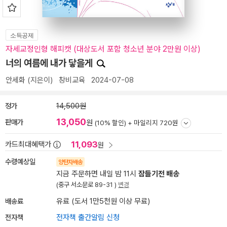
소득공제
자세교정인형 해피캣 (대상도서 포함 청소년 분야 2만원 이상)
너의 여름에 내가 닿을게
안세화
(지은이)
창비교육
2024-07-08
정가
14,500원
13,050
판매가
원
(10% 할인) +
마일리지 720원
11,093
카드최대혜택가
원
수령예상일
양탄자배송
지금 주문하면 내일 밤 11시
잠들기전 배송
(중구 서소문로 89-31 )
변경
배송료
유료 (도서 1만5천원 이상 무료)
전자책
전자책 출간알림 신청