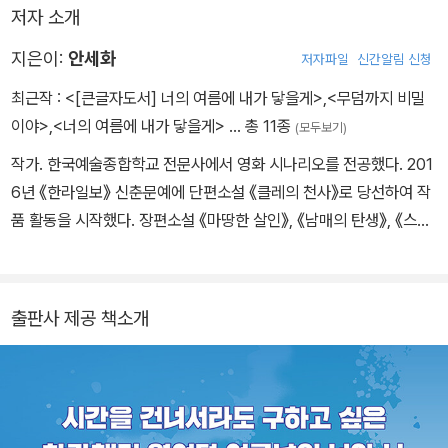
저자 소개
커의 정체를 밝히고자 공조를 시작하지만 단서는 쉬이 나오지 않는
다. 그러던 중 공교롭게도 둘 다 바다에 가 본 기억이 없다는 묘한 공
지은이:
안세화
저자파일
신간알림 신청
통점을 찾게 된 두 사람은 이를 파헤치기 시작하고, 그 과정에서 12년
최근작 :
<[큰글자도서] 너의 여름에 내가 닿을게>
,
<무덤까지 비밀
전 바닷가에서 일어난 한 사고와 생명의 은인 ‘수빈’의 존재를 알게 된
이야>
,
<너의 여름에 내가 닿을게>
… 총 11종
(모두보기)
다. 충격에 휩싸인 은호와 도희는 결국 사건의 전모를 알고자 문제의
작가. 한국예술종합학교 전문사에서 영화 시나리오를 전공했다. 201
바닷가 마을 소소리로 향하게 되는데…….
6년 《한라일보》 신춘문예에 단편소설 《클레의 천사》로 당선하여 작
품 활동을 시작했다. 장편소설 《마땅한 살인》, 《남매의 탄생》, 《스타
더스트 패밀리》, 《너의 여름에 내가 닿을게》를 출간했고, 다수의 웹
드라마를 집필했다.
출판사 제공 책소개