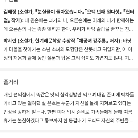
김혜정 (소설가, 『분실물이 돌아왔습니다』『오백 년째 열다섯』 『헌터
걸』 작가):
내 왼손에는 과거의 나, 오른손에는 미래의 내가 함께하는
데 오른손의 나는 종종 잊히곤 한다. 우리가 타임 슬립을 꿈꾸는 진짜
이유는 과거가 아닌 현재와 미래를 바꾸기 위해서이다. 이 소설은 미
박서련 (소설가, 한겨레문학상 수상작 『체공녀 강주룡』 저자):
바닷
래를 바꿀 수 있는 비밀을 알려 주어 미래에 무사히 닿을 수 있도록 돕
가 마을을 찾아가는 소년 소녀의 모험담은 산뜻하고 귀엽지만, 이 여
는다. 도희와 은호의 여정을 함께하는 동안 오른손의 나를 떠올릴 수
정의 처음과 끝에 놓인 질문과 답은 그리 쉽지도 가볍지도 않다. 기적
있었다. 미래를 간직하고 싶은 이들과 같이 읽고 싶다.
을 향해 달리는 타임 슬리퍼가 그들의 반대 방향에서 출발했기 때문
에. 하지만 어려워할 것은 없다. 이렇게 시원하고 깜찍한 서스펜스는
줄거리
처음일 테니까. 기억은 괴롭고 무거운 것일 때도 있지만, 기억만이 시
간에 저항하는 유일한 수단이 될 수 있음을 잊지 않기를 바란다.
매일 편의점에서 똑같은 맛의 삼각김밥만 먹으며 대입 준비에 박차를
가하고 있는 열여덟 살 은호는 누군가 자신을 몰래 지켜보고 있다는
인상을 강하게 받는다. 한편 미대 입시 준비로 가족들에게 올해 여름
휴가는 불참하겠다고 통보까지 한 동갑내기 도희도 자신의 주변을 맴
도는 수상한 자동차가 있음을 알게 된다. 미스터리한 스토커를 추적
하던 소년 소녀는 같은 사람이 자신들을 감시하다는 걸 깨닫고 스토