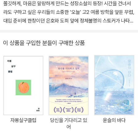
쫄깃하게, 마음은 말랑하게 만드는 성장소설의 등장! 시간을 건너서
라도 구하고 싶은 우리들의 소중한 ‘오늘’ 고2 여름 방학을 앞둔 무렵,
대입 준비에 한창이던 은호와 도희 앞에 정체불명의 스토커가 나타난
다. 스토커의 정체를 추적하던 두 사람은 그 과정에서 그동안의 순탄
했던 삶을 뒤흔드는 충격적인 진실을 마주하게 되고, 사건의 전모를
이 상품을 구입한 분들이 구매한 상품
파악하기 위해 바닷가 마을 ‘소소리’로 떠난다. 한편, 현재 서른 살인
나은은 12년 전 소꿉친구가 당했던 사고가 일어나기 직전의 상황이
재현되는 기묘한 꿈을 연달아 꾼다. 그러다 이 꿈에 특별한 힘이 있다
는 걸 알아챈 나은은 거스를 수 없는 운명을 바꾸기 위해 간절한 질주
를 시작한다. 『남매의 탄생』(2021)으로 제1회 틴 스토리킹 문학상을
수상한 바 있는 안세화 작가가 특유의 흥미진진하고 박진감 넘치는
전개에 ‘타임 슬립’이라는 판타지 요소를 절묘하게 결합한 청소년소
설 『너의 여름에 내가 닿을게』를 선보인다. 여름에 잘 어울리는 이 환
상적이고 청량한 이야기 면면에는 삶의 무게와 가치에 대한 탐색과
자몽살구클럽
당신을 기다리고 있
윤슬의 바다
‘이 순간을 의미 있게 여기며 오늘에 충실하자.’라는 메시지가 녹아 있
어
어 성장소설로서의 덕목까지 두루 갖추었다. 청소년기를 그저 어른이