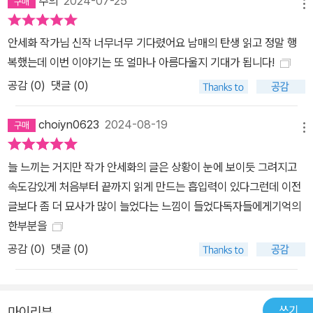
주의
2024-07-25
(Carpe Diem, 현재 이 순간에 충실하라).’ 안세화 작가는 스스로를
메뉴
돌아볼 틈 없이 그들 자신도 확신하지 못하는 미래만을 좇으며 바삐
안세화 작가님 신작 너무너무 기다렸어요 남매의 탄생 읽고 정말 행
살아가는 청소년들에게 살아 있는 지금 이 순간을 소중히 여기라는
복했는데 이번 이야기는 또 얼마나 아름다울지 기대가 됩니다!
말을 전하고 싶었다고 말한다. 나아가 지금의 삶을 충실히 돌보고 가
공감 (
0
)
댓글 (0)
꾼 자만이 미래도 간직할 수 있다는 묵직한 메시지도 함께 일러 준다.
은호와 도희는 마침내 소소리에서 지금까지 몰랐던, 그러나 현재의
choiyn0623
2024-08-19
그들을 있게 한 진실을 마주하게 되고, 수빈의 옛 친구들과 이웃들을
메뉴
만나면서 삶에 대한 성찰의 시간을 갖는다. 후회로 얼룩진 과거에 갇
혀 있던 나은도 꿈의 여행을 통해 현실을 직시하고 현재에 발을 단단
늘 느끼는 거지만 작가 안세화의 글은 상황이 눈에 보이듯 그려지고
히 디디는 법을 배우게 된다. 학업에 치여 지금의 나를 잊은 청소년은
속도감있게 처음부터 끝까지 읽게 만드는 흡입력이 있다그런데 이전
물론, 현실의 무게에 짓눌려 귀한 오늘을 놓치고 있는 독자들에게 순
글보다 좀 더 묘사가 많이 늘었다는 느낌이 들었다독자들에게기억의
간의 소중함을 일깨우고 미래로 나아가는 방법을 알려 주는 이 소설
한부분을
을 강력히 추천한다.
공감 (
0
)
댓글 (0)
쓰기
마이리뷰