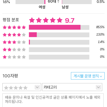
60대
0.5%
1.6%
있었다는 사실을 알게 된다. 혼란에 휩싸인 두 주인공은 시끄러운 마
여성
남성
음을 하루빨리 잠재우고 일상으로 돌아가고자 모든 사건의 시작점인
바닷가 마을 소소리로 떠난다. 한편, 소꿉친구인 수빈의 사고 이후 고
9.7
평점 분포
향을 도망치듯 떠난 나은은 최근 들어 이상한 꿈을 반복적으로 꾸기
85.5%
시작한다. 소소리 바다를 배경으로 수빈의 사고가 일어나기 직전의
13.0%
상황이 펼쳐지는 이 꿈이 과거와 이어져 있음을 알게 된 나은은, 이 꿈
1.4%
을 이용해 간절히 바라던 하나의 기적을 이루고자 한다. 하지만 꿈이
거듭될수록 누군가의 희생은 피할 수 없다는 것을 알게 되면서 나은
0%
은 절체절명의 고민에 빠진다. 눈앞에 생생히 펼쳐지는 푸른빛 바닷
0%
가 마을 소소리 그곳을 향해 가는 두 갈래의 여정 외동딸로 자란 주인
공 앞에 느닷없이 나타난 친오빠(『남매의 탄생』), 초능력이 생겨 스파
100자평
게시물 운영 원칙
이가 된 가족(『스타더스트 패밀리』) 등 예상을 뛰어넘는 기발한 설정
과 흥미진진한 사건 전개로 많은 사랑을 받아 온 작가 안세화가 이번
카테고리
에는 바닷가 마을 배경의 환상적인 타임 슬립 소설을 내놓았다. 시나
리오를 전공한 작가의 작품답게 세심한 상황 묘사와 자연스러운 장면
전환, 그리고 박진감 넘치는 전개가 매력적인 이 소설은, 마치 한 편의