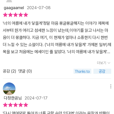
p.197~198만약 과거로 돌아가 소중한 사람을 구할 수 있는 기회가
2학년생 은호와 도희가 스토킹을 당하는 것을 계기로 만나 자신들이
우리는 수수께끼를 풀듯 오랫동안 비밀스럽게 감추어져 있었던 은호
gaagaamel
2024-07-08
생긴다면 어떨까. 단, 그럴 경우 그가 구해냈던 두 아이의 미래는 사라
스토킹의 대상이 된 이유를 추리하는 과정에서 가족들이 감추고 있는
와 도희, 나은, 수빈의 열여덟살 여름을 함께 하게 되었다. 가슴뭉클하
진다면 말이다. 그럼에도 불구하고 나와 상관 없는 두 아이가 아니라,
자신들과 관련된 사건이 있었음을 알게 되고, 이 사건을 실마리로 스
고 울컥 치밀어오르는 울음, 그리움, 추억이다. 누군가에게는 절대로
'너의 여름에 내가 닿을게'​정말 마음 몽글몽글해지는 이야기! 제목에
나에게 소중한 그 사람을 구할 수 있을까. 긴긴밤, 돌이킬 수 없는 한
토커의 정체를 밝혀낸다는 것이다.이 책의 은호와 도희처럼 다른 이
잊지 못할 상처가 되었지만 또 누군가는 평범한 일상을 살아가고 있
서부터 뭔가 여리고 섬세한 느낌이 났는데,이야기를 읽고 나서는 마
순간을 떠올리며 숱하게 잠 못 이루고 가슴을 쳐본 적이 있다면, 그 순
의 희생 덕에 삶을 이어가게 되는 경우도 있다. 뒤늦게 이 사실을 알게
다. 짭쪼름한 바다 냄새, 그래 맞아. 넓고 푸른 저 바다에는 많은 사람
음이 더 뭉클하다. ​지금 여기, 이 현재가 얼마나 소중한지 다시 한번
간을 돌이킬 기회가 주어졌을 때 무조건 잡아 보고 싶지 않을까. 그 방
된 은호와 도희는 여느 고등학생들과는 다르게 더 치열하게 살아가는
들의 웃음, 사랑, 추억, 슬픔, 눈물, 이야기가 녹아있어서 저렇게 햇살
더 느낄 수 있는 소설이다. ('너의 여름에 내가 닿을게' 가제본 일부)​제
법이 평생 알고 있던 상식과 어긋난다고 해도, 아무리 터무니없다고
것으로 삶의 태도가 바뀐다. 그리고 이들을 구한 수빈이의 가족과 친
을 받아 반짝이는 가 보다. ​출판사로부터 가제본을 받아 주관적으로
목을 보고 처음에는 에세이인 줄 알았다. '너의 여름에 내가 닿을게'
해도 말이다. 게다가 내가 바꾸려는 미래는 일확천금을 번다거나, 세
구들을 통해 타인을 살리고 희생당한 사람의 가족이나 그 주위 사람
작성한 글입니다.
아름답고 감성적인 언어로 우리 마음을 힐링해 줄 것만 같은 제목. ​그
계의 운명을 바꾸는 일이 아니었다. 그저 한 사람을 다시 살려내, 그와
들이 겪었을 고통도 생각해 볼 수 있었다. 희생된 당사자는 의인이라
더보기
러나 '소설'이다. 220여 쪽 정도 되는 그리 두껍지 않은 이야기라 청
나란히 앉아 이야기하고 싶을 뿐이었다. 자, 꿈 속에서 수빈의 사고가
칭송받을지 모르지만, 그 주변인들의 느꼈을 허망함은 엄청났을 것
공감 (
2
)
댓글 (0)
소년 이상 누구나 편하게 하루 만에 읽을 수 있다. 그러나, 책을 읽고
일어나기 직전에 도착한 나은은 과연 어떤 선택을 하게 될까. 수빈이
같다.이런 생각과 함께 우리가 타인의 희생 덕에 살고 있는 것은 이 책
난 여운은 평생을 갈 것이다. 고등학생인 두 등장인물이 중심이라 학
는 자신의 친구를 죽게 만들었던 은희와 도희를 지켜보며 생각한다.
에서와 같은 직접적인 사건에서뿐만 아니라 우리 생활 자체임을 되새
원물인가 했다. 입시를 앞두고 스트레스가 극해져서 일까? 갑자기 나
사고의 원흉은 이 아이들이 아니었다고, 선택은 수빈이 했고, 아이들
메뉴
길 수 있었다. 우리의 모든 생활이 잘 유지되는 것은 사회 속에서 모두
타난 누군가가 나를 감시하고 있는 느낌이 든다. 혹시, 조현병인가?
은 운 나쁘게 운명의 장난질에 휘말렸을 뿐이라고 말이다. 그 사고는
가 각자의 역할을 잘 수행하기 때문이 아닌가. 이런 사실을 깨달아 나
다정한곰님
2024-07-17
아니면, 진짜로 스토커인가?​애매모호해질 때쯤 사진 한 장을 발견한
아이들의 잘못이 아니었다. 하지만 수빈이의 잘못도 아니었다. 미래
를 둘러싼 모든 이에게 감사한 마음을 가진다면 매 순간을 진실되고
다. 사진 한 장으로 시작된, 은호의 집요한 추적으로 지금까지 감추어
를 바꾸어 볼 기회가 단 한 번 남은 지금, 수빈은 고민한다. '만일 내가
열심히 살게 될 것이며, 또한 자신의 역할을 잘해야겠다고 다짐하게
'다시 열여덟로 돌아가 너를 구할 수만 있다면' 이라는 문장과 반짝이