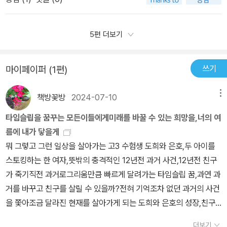
이라는 사실을 알게 된 은호와 도희의 여정이 교차합니다. 이들은 과
지 밝혀도 좋을지 모르겠고, 미스테리는 아니지만, 여기에도 소소한
이가 기억도 못하는 일들로 미안해하며 살아있다는 것에 무거운 마음
거의 진실을 찾기 위해 바닷가 마을로 떠나고, 수빈을 추모하며 자신
반전이 있기에 말을 아끼겠다. 그래도... 그래도 말이지. 성장은 어린
을 얹어살길 바라진 않았을 것이다.​​📖수빈을 입에 올린 사람들은 하
들의 삶을 다시 한 번 돌아보게 됩니다. 이러한 이야기는 독자들로 하
5편 더보기
시절에만 하지 않고 지금, 이 순간에도 항상 하고 있다고 말하고 싶다!
나같이 웃었다. 호프집 아저씨와 지훈이 그랬던 것처럼. 그때였다.'괜
여금 과거와 현재의 연결성을 깊이 생각하게 만들며, 시간의 흐름 속
-소설에는 타임슬립이라고 불릴만한 사건이 벌어지기에 이 부분도
찮은 인생이지 않아?'​그런거 있잖아. 영상 매체든 허구의 책속 이야기
에서 삶의 의미를 되새기게 합니다.이 책은 단순히 과거의 비밀을 밝
미리 알고 보면 좋을 것이다. 혹시나 하고 인터넷 서점에 올라온 책 소
쓰기
마이페이퍼 (1편)
든, 심심찮게 올라오는 카더라 썰들 속에서도 죽은자는 말이 없다 하
히는 이야기를 넘어, 인물들의 성장을 담고 있습니다. 은호와 도희는
개를 보니 내가 숨기고자 했던 이야기가 조금 담겨 있던데(그 부분을
고, 살아있다는 것에 미안해하며 또 그 유족들은 덕분에 살게된 아이
자신들을 스토킹하는 사람의 정체를 파헤치는 과정에서 수빈의 희생
보고 깜짝 놀랐기에), 창비 청소년 소설 믿고 좋아하는 분이라면 굳
책방꽃방
2024-07-10
메뉴
들을 보고싶지 않아하며 원망도하고, 영영 서로의 눈에 띄지 않았으
을 알게 되고, 이를 통해 자신들의 삶을 더 소중하게 여기게 됩니다.
이.. 책 소개 찾아보지 말고 바로 책을 넘겨줬으면 좋겠다!!-창비 가제
면 하는 고맙고 밉고, 야속하며 내 새끼 대신 살아가는거면 잘 살아야
특히, 수빈의 친구들과의 만남을 통해 그가 어떤 사람이었는지, 그의
타임슬립을 꿈꾸는 모든이들에게미래를 바꿀 수 있는 희망을,너의 여
본 서평단으로 선정되어 책을 선물 받아 읽고 감상을 적습니다. 모든
지 이게 뭐냐는 듯의 애통함. 형언하지 않아도 그런게 당연히 이 이야
희생이 어떤 의미를 가졌는지를 알게 되면서, 그들은 진정한 추모의
름에 내가 닿을게
이야기를 자세히 쓰고 싶지만, 앞으로 읽을 독자를 위해 글을 아낍니
기에도 깔려있길 바란건지도 모르겠다. 두 아이에겐 낯선 지역의 낯
의미를 깨닫게 됩니다. 이 과정에서 인물들이 성장하고 변화하는 모
뭐 그렇고 그런 일상을 살아가는 고3 수험생 도희와 은호,두 아이를
다.
선 마을. 그리고 바라보는 눈빛에서 그런걸 느끼고 있었는지도 모르
습은 독자들에게 깊은 인상을 남깁니다.'추모'라는 주제는 이 책에서
스토킹하는 한 여자,뜻밖의 충격적인 12년전 과거 사건,12년전 친구
겠다. 마을 사람들과 말을 하기 전까지. 헌데 이 사람들은 내가 아는
매우 중요한 요소입니다. 수빈을 구하기 위해 다시 과거로 돌아가려
가 죽기직전 과거로그리움만큼 빠르게 달려가는 타임슬립 꿈,과연 과
그 눈빛의 말을 하지 않고 다른 방식으로 아이들을 바라봤던 거다. 잘
는 나은의 시도와, 수빈의 희생을 진심으로 추모하는 은호와 도희의
거를 바꾸고 친구를 살릴 수 있을까?전혀 기억조차 없던 과거의 사건
컸구나. 너희가 그 아이들이구나. 수빈이가 봤음 얼마나 기뻐했을까.
모습은 감동적입니다. 특히, 수빈의 친구들이 두 아이들을 받아들이
을 쫓아조금 달라진 현재를 살아가게 되는 도희와 은호의 성장,친구
그래도 잊지는 않았구나. 그 여름의 수빈이 나이가 되었구나. 와줘서
며 그들에게 '너희는 아무런 잘못이 없다'라고 말하는 장면은 진한 여
를 잃은 슬픔에서 헤어나오지 못했던나은의 상처를 극복하게 되는 과
고맙다. 더 늦지 않아주어 고맙다. 이런 말들로 마음을 모아 잘 커줘
더보기