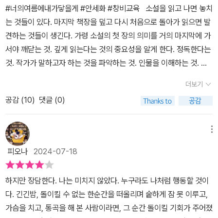
가 소소리를 향한 이야기와 함께 나의 꿈 이야기가 이어진다. 그러니
#너의여름에내가닿을게 #안세화 #창비교육 소설을 읽고 나면 놓치
공통점이 무엇인지 찾는다. 하지만 둘은 태어난 곳도, 자란 동네도, 졸
까 소설 첫 도입의 그 장면. 해변에서 아이들을 구하려는 ‘수빈’을 잡
는 것들이 있다. 마지막 책장을 덮고 다시 처음으로 돌아가 읽으면 발
업한 학교도 다르고, 하다 못해 어릴 때 가족들과 함께 갔던 여행지조
으려 하지만 정작 손을 내밀지 않는다. 어떻게 해서라도 수빈을 말리
견하는 것들이 생긴다. 가령 소설의 첫 장의 의미를 거의 마지막에 가
차 겹치는 곳이 없다. 심지어 서로 핸드폰을 바꾸어 저장된 연락처를
고 싶은 나의 마음과 다르게 현실의 나는 소소리 마을을 떠났고 12년
서야 깨닫는 것. 깊게 읽는다는 것의 중요성을 알게 한다. 정독한다는
훑어보며 겹치는 이름이 있는지까지 알아보지만 헛수고다.그런 은호
동안 친구들과도 연락을 끊은 상태다. 나는 미치지 않았다. 누구라도
것. 작가가 말하고자 하는 것을 파악하는 것. 인물을 이해하는 것. 공
와 도희가 우연한 계기로 서로의 공통점을 알게 되는데, 그것은 그들
나처럼 행동할 것이다. 긴긴밤, 돌이길 수 없는 한순간을 떠올리며 숱
감하는 것이 아닐까. 고등학교 2학년 여름방학을 앞둔 은호와 도희
의 가족들이 비밀로 부쳤던 과거의 '어떤 사건'과 관련이 있다. 그 사
더보기
하게 잠 못 이루고, 가슴을 치고, 통곡을 해본 사람이라면, 그 순간 기
에게 스토커가 나타났다. 누군가 지켜보는 시선과 SNS에 올린 사진
건에 대해 더 자세히 알아보기 위해, 입시 공부에 매진하던 두 사람은
회가 주어졌을 때 무조건 잡아볼 것이다. 그 방법이 평생 알고 있던 상
공감 (
10
)
댓글 (0)
에서 걸리는 게 있었다. 하얀색 경차였다. 당황한 은호와 도희는 한 장
잠시 현재의 모든 일과를 멈추고 어느 바다 마을로, 아직도 과거의 시
식과 어긋난다고 해도, 아무리 터무니없다고 해도, 일단 기적이 일어
의 사진을 발견하고 탐색해 만난다. 고등학교, 중학교, 초등학교, 다니
간이 멈춰 있는 그곳으로 떠난다. 그곳에서 은호와 도희는 앞으로의
날 가능성을 엿보았다면 최선을 다해볼 수밖에 없다. (130~131쪽)이
는 학원도 달랐다. 무슨 이유로 스토킹을 하는 것인지 당사자에게 직
메뉴
인생을 살아가는 데 있어서 어쩌면 입시 공부보다 더 중요할 어떤 것
처럼 소설은 화자인 ‘나은’과 스토커 추적이라는 두 개의 이야기로 몰
접 물어보기로 했다. 둘의 사진을 SNS에 찍어 올렸다. 그리고 한 여
을 배우게 된다.제목도 그렇고 주인공도 남학생과 여학생이라서 상큼
피오나
2024-07-18
입도를 높인다. 은호와 도희가 소소리 마을에 도착하자 둘의 소식이
자가 나타났다. 은호와 도희는 접점을 찾아보기로 했다. 오래된 사진
한 분위기의 청소년 로맨스 소설을 예상했는데, 상실의 고통을 오랫
빠르게 퍼진다. 그러니까 마을 사람들은 은호와 도희가 12년 그 아이
첩, 일기장을 뒤져 그들이 여섯 살 여름에 바닷가에 있었다는 사실을
동안 간직하고 살아가는 사람들, 어떤 이의 희생을 대가로 살아남은
하지만 장담한다. 나는 미치지 않았다. 누구라도 나처럼 행동할 것이
들이라는 걸 알았다. 은호와 도희는 마을 사람들을 통해 수빈과 친구
알게 되었다. 바다에 빠진 그들을 구하고 죽은 열여덟 살 수빈이 있었
사람들이 견디는 삶의 무게 등 의외로 묵직한 주제를 다뤄서 놀랐다.
다. 긴긴밤, 돌이킬 수 없는 한순간을 떠올리며 숱하게 잠 못 이루고,
들의 이야기를 듣는다. 지금 자신의 나이와 똑같았을 사람들의 이야
다는 것도. 은호와 도희는 사건이 있었던 바닷가 마을 소소리로 떠난
그러나 이 소설에 등장하는 사람들 누구도 사랑 없이 어떤 행동을 하
가슴을 치고, 통곡을 해 본 사람이라면, 그 순간 돌이킬 기회가 주어졌
기다. 수빈의 친구들을 차례대로 만나면서 ‘나은’과도 마주하게 된다.
다. 12년 전, 수빈의 사고 후 도망치듯 고향을 떠난 나은은 최근 꿈을
지는 않았다는 점에서 로맨스 소설이 아니라고 할 수는 없을 것 같다.