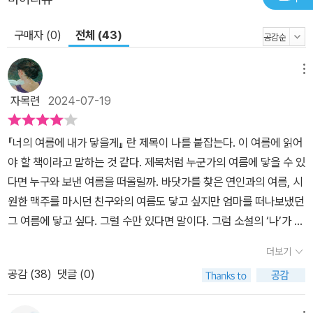
구매자 (0)
전체 (43)
메뉴
자목련
2024-07-19
『너의 여름에 내가 닿을게』 란 제목이 나를 붙잡는다. 이 여름에 읽어
야 할 책이라고 말하는 것 같다. 제목처럼 누군가의 여름에 닿을 수 있
다면 누구와 보낸 여름을 떠올릴까. 바닷가를 찾은 연인과의 여름, 시
원한 맥주를 마시던 친구와의 여름도 닿고 싶지만 엄마를 떠나보냈던
그 여름에 닿고 싶다. 그럴 수만 있다면 말이다. 그럼 소설의 ‘나’가 닿
고 싶은 ‘너’는 누구일까.애틋한 그리움을 던진 제목의 소설은 열여덟
더보기
여름의 ‘나’가 골목을 달리는 이야기로 시작한다. 달리는 동안 누굴 마
공감 (
38
)
댓글 (0)
주치게 될지 다 안다는 ‘나’는 그들을 피해 오직 달린다. 그를 만나기
위해 그가 있는 곳으로 해변으로 향한다. 그가 ‘너’일 가능성은 충분하