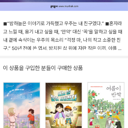
◼“밤하늘은 이야기로 가득했고 우주는 내 친구였다.” ◼혼자라
고 느낄 때, 용기 내고 싶을 때, ‘만약’ 대신 ‘꼭’을 말하고 싶을 때
내 곁에 속삭이는 우주의 목소리 “걱정 마, 나의 작고 소중한 친
구.” 50년 전에 쓴 엽서, 방치된 삽 위에 자란 작은 이끼, 아플 때
외는 치료의 주문, 고양이와 함께 집으로 가는 길, 밤마다 머리맡
에서 책장을 넘기는 손길…… 광대한 우주를 밝히는 반짝이는 것
이 상품을 구입한 분들이 구매한 상품
들. 그런데 이들을 더 특별하게 하는 감추어진 이야기가 있다면?
50년 전 쓴 엽서의 수신인이 지구인이 아니라거나 그 수신인이
불쑥 방문해 당신의 믿음이 이루어졌다고 말하거나 불모지 행성
에서 작은 이끼를 발견하여 애지중지 돌본 이들이 금속과 실리콘
피부의 로봇들이라거나 고양이를 지키고 싶은 마음이 초능력보
다 굳건한 무기를 장착케 하거나. 『우주의 속삭임』에는 별자리만
큼이나 찬란한 이야기를 품은 전 우주적 존재들이 등장한다. 그리