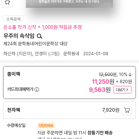
소득공제
은소홀 작가 신작 + 1,000원 적립금 추첨
우주의 속삭임
제24회 문학동네어린이문학상 대상
하신하
(지은이),
안경미
(그림)
문학동네
2024-01-08
종이책
12,500
원,
10%
11,250
원
+ 620원
9,563
원
카드최대혜택가
더보기
전자책
7,920
원
수령예상일
양탄자배송
지금 주문하면 내일 밤 11시
잠들기전 배송