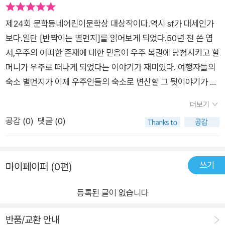
맡게 된다. 새로운 친구 제로와 말이다. 우주를 가득 느낄 수 있는
허약해진 엄마와 동생 지누가 동면에 들어간 것. 시간은 점점 지
안경미 작가님의 그림도 작품을 더 생동감있게 한다. 저 멀리 있
나와 엄마의 나이를 역전시키고, 아빠는 생존을 위해 지나의 몸을
제24회 문학동네어린이문학상 대상작이다.역시 sf가 대세인가
는 우주에도 다정한 누군가 있을것 같다는 생각을 하게 하는 <우
기계와 결합하는데. 비의 축축함, 눈의 차가움, 손이 맞닿은 온기
보다.일단 [반짝이는 별먼지]를 읽어보게 되었다.50년 전 쓴 엽
주의 속삭임>. 다른 동화들도 보고싶다. *본 서평은 <우주의 속
를 기억 깊숙이 간직한 트랜스휴먼 지나에게 내일의 태양은 떠오
서,우주의 어떠한 존재에 대한 믿음이 우주 복권에 당첨시키고 할
삭임> 가제본 도서를 받고 작성하였습니다.
를까. 우주는 아득히 멀기에, 그래서 아름답고, 그래서 닿고 싶다.
머니가 우주로 떠나게 되었다는 이야기가 재미있다. 여행자들의
우주는 별빛의 반짝임을 통해 세상에는 네가 딛고 있는 곳보다 더
숙소 별먼지가 이제 우주인들의 숙소로 변신할 그 뒷이야기가 더
크고 아름다운 가치가 있다고, 네가 달이나 별에는 닿지 못할지라
궁금해진다. 할머니의 우주로 떠난 후 이야기도 뭔가 더 있을 것
도, 달이나 별에 닿기 위해 자꾸 하늘을 쳐다보는 것만으로도 충
더보기
만 같다.[타보타의 아이들][달로 가는 길][들어오지 마시오][지나
분히 네 삶은 괜찮을 거라고 속삭여 준다._유영진(아동문학평론
공감 (
0
)
댓글 (0)
3.0]5가지 이야기를 읽으며 우주 속으로 슈웅~어린이들이 읽기
가), 심사평에서 눈길을 낮춰 작은 이끼를 찾아내고, 고개를 들어
딱 좋은 동화였다.여행을 떠나보는 것도 즐거울 것 같다.
먼 우주로 향하는 길에 어린이의 꿈이 함께하기를 응원합니다._
작가의 말
쓰기
마이페이퍼 (0편)
등록된 글이 없습니다
반품/교환 안내