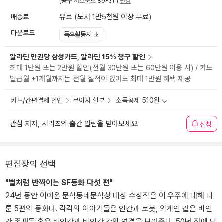
(중구 서소문로 89-31 )
변경
배송료
유료 (도서 1만5천원 이상 무료)
다운로드
독후활동지
알라딘 만권당 삼성카드, 알라딘 15% 청구 할인
최대 1만원 또는 2만원 할인(전월 30만원 또는 60만원 이용 시) / 카드
발급월 +1개월까지는 전월 실적이 없어도 최대 1만원 혜택 제공
카드/간편결제 할인
무이자 할부
소득공제 510원
관심 저자, 시리즈의 출간 알림을 받아보세요
신청
편집장의 선택
"별처럼 반짝이는 SF동화 다섯 편"
24년 동안 이어온 문학동네문학상 대상 수상작은 이 우주에 대해 다
룬 5편의 동화다. 각각의 이야기들은 인간과 로봇, 외계인 같은 비인
간 존재들 혹은 비인간과 비인간 간의 연결을 보여준다. 50년 전에 당