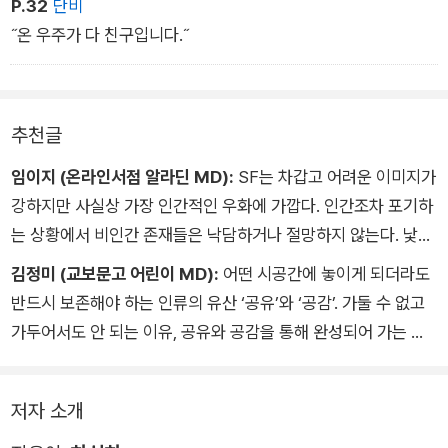
P.32
단비
이 다정한 메시지는 작가가 아이들에게 바치는 연심이다. 고로 이
˝온 우주가 다 친구입니다.˝
작품의 골자는 사랑. 우리는 누군가의 사랑으로부터 지지되는 존
재이기에.
추천글
임이지 (온라인서점 알라딘 MD):
SF는 차갑고 어려운 이미지가
강하지만 사실상 가장 인간적인 우화에 가깝다. 인간조차 포기하
는 상황에서 비인간 존재들은 낙담하거나 절망하지 않는다. 낯선
외계인과 휴머노이드는 우릴 빤히 쳐다보며 인간인 너희는 왜 그
김정미 (교보문고 어린이 MD):
어떤 시공간에 놓이게 되더라도
러지 못하느냐 묻는다. 입안에서 대답이 맴돈다면 이 이야기들을
반드시 보존해야 하는 인류의 유산 ‘공유’와 ‘공감’. 가둘 수 없고
읽어 볼 수밖에.
가두어서도 안 되는 이유, 공유와 공감을 통해 완성되어 가는 존
재가 바로 인간이기 때문이 아닐까. 당연한 듯 사소하지만 없어서
는 안 될 의미를 일깨우는 데, 우주는 너무나 좋은 소재임에 틀림
저자 소개
이 없었다. 이 책을 통해 우리 아이들이 그 소중한 것들을 간직하
고 이어 갈 수 있기를 바라 본다.