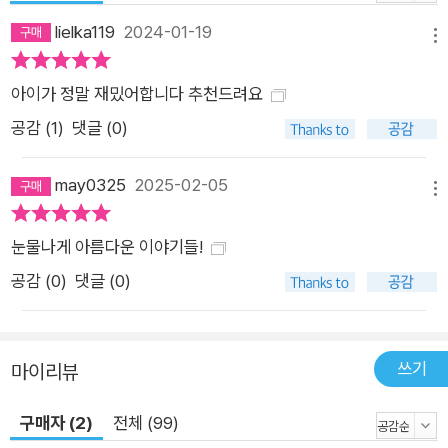
머니가 장롱 속에 50년간 보관해 둔 비밀은? 두 번째 이야기_
「타보타의 아이들」 “이게 생명이 살아가는 방식인가요?” “아니,
lielka119
2024-01-19
메뉴
서로 사랑을 나누는 방법 중에 하나이지.” ‘우주 복권’이 믿음의
시각화라면, 오렌지빛 이끼 ‘보보’는 사랑의 시각화다. 인간들이
아이가 정말 재밌어합니다 추천드려요
떠나고 로봇들만 남은 타보타 행성. 빛도 온도도 습도도 생명체가
공감 (
1
)
댓글 (0)
살아가기에 척박한 환경에서 로봇들은 작은 이끼 보보를 지키기
위한 연대를 시작한다. 엎드려 낮은 키의 보보와 눈 맞춤 하고, 속
may0325
2025-02-05
메뉴
삭이듯 말을 건네면서. “보보 힘내, 이게 우리가 사랑을 나누는
방식이야.” 세 번째 이야기_ 「달로 가는 길」 “넌 열두 살 아이로
눈물나게 아름다운 이야기들!
세팅됐어. 네 일은 우리와 놀고 이야기하고 사랑을 나누는 거야.”
공감 (
0
)
댓글 (0)
가족 품에서 인간인 줄 알고 살았으나 ‘메이드 인 문’ 휴머노이드
였던 ‘진’. 낡고 고장 난 진이 돌아가야 할 곳은 로봇들의 고향인
달. 혼자 왔듯 혼자 가야 하는 ‘달로 가는 길’에서 진은 엄마 아빠
쓰기
마이리뷰
와 동행할 수는 없어도 지구에서 쌓았던 기억만큼은 함께 가져가
고 싶어 한다. 그 기억은 무엇일까. 네 번째 이야기_ 「들어오지 마
구매자 (2)
전체 (99)
시오」 별 볼 일 없는 지구 소심이인 나에겐 우주의 행운, 누군가에