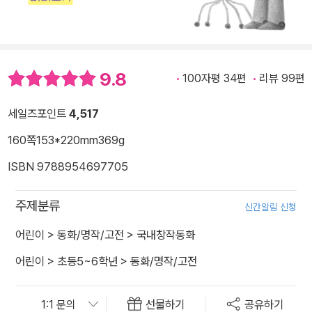
9.8
100자평 34편
리뷰 99편
세일즈포인트
4,517
160쪽
153*220mm
369g
ISBN 9788954697705
주제분류
신간알림 신청
어린이
>
동화/명작/고전
>
국내창작동화
어린이
>
초등5~6학년
>
동화/명작/고전
선물하기
공유하기