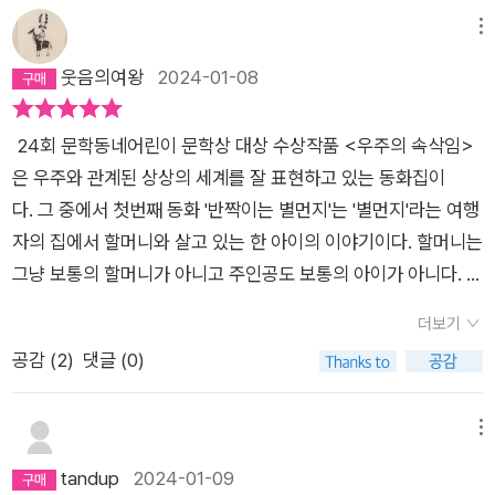
겐 정체 모를 우주의 벌, 무아무아! “이게 고양이를 구한 너만의
메뉴
비결인가?” “아니, 나의 비결은 무아무아족이에요.” 툭하면 자신
웃음의여왕
2024-01-08
과 길고양이 장고를 괴롭히는 지호네 무리. 현우는 오늘도 지호
무리에게 쫓기다 파란 대문 집으로 숨어든다. 그곳에서 조우한 것
24회 문학동네어린이 문학상 대상 수상작품 <우주의 속삭임>
은 태양계 밖 행성에서 지구로 온 무아무아족. 슬라임 덩어리 같
은 우주와 관계된 상상의 세계를 잘 표현하고 있는 동화집이
은 이들은 어딘가에 붙어 놀라운 괴력을 발휘하게 하는 어마어마
다. 그 중에서 첫번째 동화 '반짝이는 별먼지'는 '별먼지'라는 여행
한 능력자들이다. 그렇다면 무아무아족의 힘으로 이 지긋지긋한
자의 집에서 할머니와 살고 있는 한 아이의 이야기이다. 할머니는
상황을 벗어날 수도 있지 않을까? 하지만 계획은 엉뚱한 곳으로
그냥 보통의 할머니가 아니고 주인공도 보통의 아이가 아니다. 얼
튀어 버리는데. 고양이와 자신을 지키고 싶었던 아이가 만난 우주
마나 특별하냐면 빠르고 다양한 정보의 홍수속에서 오직 라디오
의 신비. 다섯 번째 이야기_ 「지나3.0」 “지구를 떠난 지 7379일,
더보기
만을 들을 수 있는 집이다. 그러던 어느날 별먼지에 나타난 '제
오늘 지나의 몸을 기계와 결합해 지나2.0으로 만들었다.” 엄마는
공감 (
2
)
댓글 (0)
로'는 외계인을 찾고 있다고 했고 먼지 가득쌓인 그 공간을 청소
말했다. “걱정하지 말고 푹 자. 내일은 내일의 태양이 뜰 거야.”
하고 고친다. 그러다 할머니의 오랜 친구 라디오를 고치게 된다.
그러나 아침이면 변함없이 떠오를 거라 믿었던 태양이 변했다. 태
그리고 할머니가 찾던 손님을 만나게 된다. 유일한 핏줄 할머니
양계는 우주에서 사라지고, 지나네 가족은 정착지를 찾아 우주를
메뉴
를 떠나보내야 하는 주인공은 너무나 슬퍼하지만 새로운 임무를
떠돈다. 하지만 시간은 좁은 우주선 안에서 가족들을 갈라놓는다.
tandup
2024-01-09