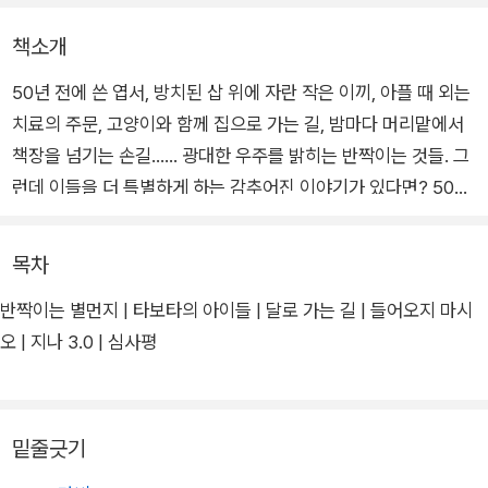
책소개
50년 전에 쓴 엽서, 방치된 삽 위에 자란 작은 이끼, 아플 때 외는
치료의 주문, 고양이와 함께 집으로 가는 길, 밤마다 머리맡에서
책장을 넘기는 손길…… 광대한 우주를 밝히는 반짝이는 것들. 그
런데 이들을 더 특별하게 하는 감추어진 이야기가 있다면? 50년
전 쓴 엽서의 수신인이 지구인이 아니라거나 그 수신인이 불쑥 방
문해 당신의 믿음이 이루어졌다고 말하거나 불모지 행성에서 작
목차
은 이끼를 발견하여 애지중지 돌본 이들이 금속과 실리콘 피부의
반짝이는 별먼지 | 타보타의 아이들 | 달로 가는 길 | 들어오지 마시
로봇들이라거나 고양이를 지키고 싶은 마음이 초능력보다 굳건
오 | 지나 3.0 | 심사평
한 무기를 장착케 하거나.
『우주의 속삭임』에는 별자리만큼이나 찬란한 이야기를 품은 전
우주적 존재들이 등장한다. 그리고 속삭인다. “온 우주가 네 친
밑줄긋기
구”라고. “너에게 주어진 시간과 기회를 향해 한 발 나아가”라고.