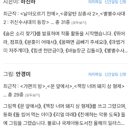
지은이:
하신하
저자파일
신간알림 신청
최근작 :
<날아오르기 전에>
,
<콩알탄 삼총사 2>
,
<별별수사대
2 : 귀신수사대의 등장>
… 총 31종
(모두보기)
《숨은 소리 찾기》를 발표하며 작품 활동을 시작했습니다. 《뛰어
라, 점프!》, 《분홍이 어때서》, 《꿈짜면 곱빼기 주세요!》, 《마법거
미 저주개미》, 《힘센 천만금이》, 《바늘장군 김돌쇠》, 《별별수사
대》, 《콩알탄 수사대》 등 꾸준히 어린이‧청소년 책을 지었습니다.
《우주의 속삭임》으로 제24회 문학동네어린이문학상 대상을 받
그림:
안경미
저자파일
신간알림 신청
았습니다.
최근작 :
<가면의 밤>
,
<문 앞에서>
,
<책장 너머 돼지 삼 형제>
… 총 29종
(모두보기)
그림책 《문 앞에서》, 《책장 너머 돼지 삼 형제》를 쓰고 그렸으며,
동화 《돌 씹어 먹는 아이》 《리얼 마래》 《친애하는 악몽 도둑》 들
에 그림을 그렸습니다. 볼로냐 국제아동도서전 올해의 일러스트