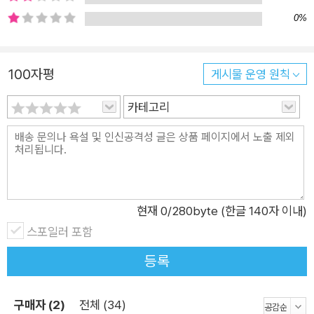
는 다른 방식으로 더 멀리 있는 세상, 더 나은 세상, 더 아름다운
0%
세상, 더 전복적인 세상을 꿈꾸게 해 줄 것이다._유영진(아동문학
평론가), 심사평에서 “우리가 이름을 부르는 건 서로 잘 안다는
뜻이지. 더구나 애칭을 부른다면 그건 친구라는 뜻이야. 이제부터
100자평
게시물 운영 원칙
너를 보보라고 부를게.” 홍 박사는 친구와 대화를 나누기 위해서
카테고리
는 눈높이를 맞추는 게 중요하다고 했다. 나는 보보와 대화를 하
기 위해 엎드려 작게 속삭였다. “보보, 나의 작고 소중한 친구.” _
「타보타의 아이들」 중에서 ◼수록 작품 소개 첫 번째 이야기_ 「반
짝이는 별먼지」 ”50년 뒤의 일을 예측하는 사람에게 선물을 준다
는 방송, 기억하십니까? 축하합니다. 우주 복권에 당첨되셨습니
현재
0
/280byte (한글 140자 이내)
다.” 할머니와 나, 낡은 라디오가 전부인 여행자들의 숙소 ‘별먼
스포일러 포함
지’엔 없는 게 한둘이 아니다. 텔레비전도 없고 컴퓨터도 없고 친
구도 없다. 어느 날 외계인을 찾아다닌다는 손님 제로가 오고, 곧
등록
이어 ‘우주 복권’에 당첨되었다며 낯선 방문객들이 할머니를 찾아
온다. 할머니가 예측한 것은 무엇이고, 당첨 선물은 무엇일까? 할
구매자 (2)
전체 (34)