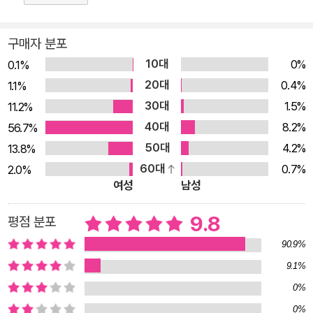
은 능히 해낼 수 있는 것들, 필멸을 불멸로 바꾸고, 프로그래밍된
기계에서 사랑을 추출하고, 인간만이 전유한다고 생각했던 것에
구매자 분포
‘정말로?’라는 물음표를 심고, 미래를 이 자리로 데려와 더 나은
10대
0%
0.1%
미래를 설계하게 하며, 하나하나 자기 색채로 빛나는 비인간-인
20대
0.4%
1.1%
간들과 만나게 하는 일. 아이들이 기존 세계관에 휘둘리지 않고
30대
1.5%
11.2%
그 ‘너머’를 탐색하며 기꺼이 뛰어들게 하는 이 작품은 “아이러니
40대
8.2%
56.7%
를 활용한 유머, 상식을 뒤엎는 전복적 상상력, 생명에 대한 경외,
50대
4.2%
13.8%
결정적 순간에 탄성을 자아내게 하는 결말 등 SF 단편 장르가 줄
60대
0.7%
2.0%
수 있는 모든 매력을 두루 갖추었다.”는 평을 받으며 제24회 문
여성
남성
학동네어린이문학상 대상을 수상했다. 최근 한국아동문학장에서
9.8
평점 분포
가장 뜨거운 문학 장르는 SF이다. 한 사회가 기존의 논리로는 설
명 불가능한 지점에 도달하거나, 기존 논리로 도무지 돌파할 수
90.9%
없는 어떤 벽에 부딪혔을 때 SF장르가 소환된다. (…) ‘달 개척’
9.1%
‘우주 정복’과 같은 기성세대의 상상력은 한계에 부딪혔다. 『우주
0%
의 속삭임』은 인간중심주의를 벗어나 우주적인 관점에서 지금과
0%