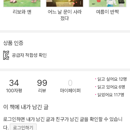
고 속삭인다. “온 우주가 네 친구”라고. “너에게 주어진 시간과
기회를 향해 한 발 나아가”라고. 이 다정한 메시지는 작가가 아이
리보와 앤
어느 날 문이 사라
여름이 반짝
졌다
들에게 바치는 연심이다. 고로 이 작품의 골자는 사랑. 우리는 누
군가의 사랑으로부터 지지되는 존재이기에. 밤하늘은 이야기로
가득했고 우주는 내 친구였다. 내가 살고 있는 집, 마당, 학교 너
상품 인증
머 더 크고 아름다운 세계, 무엇이든 벌어질 수 있는 미지의 공간
이 존재한다는 사실 자체가 가슴 설레었다. 돌이켜 보면 이 설렘
공급자 적합성 확인
이 더 크고 더 넓은 세상으로 나아가게 하는 원동력이 되어 준 게
아닌가 싶다._유영진(아동문학평론가), 심사평에서 ◼제24회 문
학동네어린이문학상 대상 수상작 『우주의 속삭임』 ◼‘너머’를 탐
읽고 싶어요 12명
34
99
0
색하고 ‘너머’로 기꺼이 뛰어들게 하는 다섯 편의 SF동화 2023
읽고 있어요 6명
100자평
리뷰
마이페이퍼
읽었어요 117명
년 12월 세계적 학술지인 네이처가 ‘올해의 과학인’ 중 하나에 챗
GPT를 선정했다. 비인간으로서는 사상 처음이었기에 이 뉴스는
이 책에 내가 남긴 글
단연 화제였다. 비인간과 인간의 공존 · 공생을 다각도로 그려 보
로그인하면 내가 남긴 글과 친구가 남긴 글을 확인할 수 있습니
는 상상과 탐구가 필요한 지금, 『우주의 속삭임』은 SF 장르의 임
다.
로그인하기
무를 수행하며 통념을 환기한다. 과학은 아직 할 수 없지만 문학