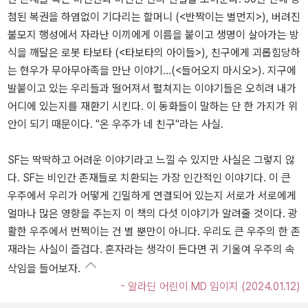
첨된 복권을 하염없이 기다리는 할머니 (<반짝이는 별먼지>), 버려진
불모지 행성에서 자라난 이끼에게 이름을 붙이고 생명이 살아가는 방
식을 깨달은 로봇 타보타 (<타보타의 아이들>), 친구에게 괴롭힘당하
는 현우가 무아무아족을 만난 이야기...(<들어오지 마시오>). 지구에
발붙이고 있는 우리들과 떨어져서 펼쳐지는 이야기들은 오히려 내가
어디에 있는지를 재환기 시킨다. 이 동화들이 말하는 단 한 가지가 위
안이 되기 때문이다. "온 우주가 네 친구"라는 사실.
SF는 딱딱하고 어려운 이야기라고 느낄 수 있지만 사실은 그렇지 않
다. SF는 비인간 존재들로 치환되는 가장 인간적인 이야기다. 이 큰
우주에서 우리가 어떻게 긴밀하게 연결되어 있는지 서로가 서로에게
얼마나 많은 영향을 주는지 이 책의 다섯 이야기가 알려줄 것이다. 광
활한 우주에서 번쩍이는 건 별 뿐만이 아니다. 우리도 큰 우주의 한 존
재라는 사실이 즐겁다. 혼자라는 생각이 든다면 귀 기울여 우주의 속
삭임을 들어보자.
- 알라딘 어린이 MD 임이지 (2024.01.12)