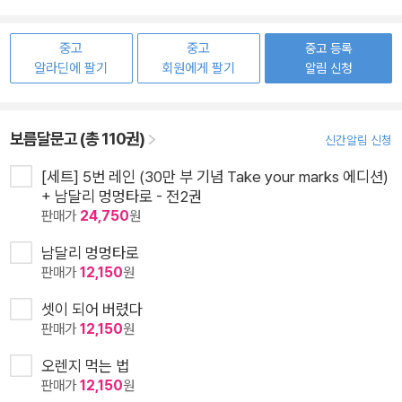
중고
중고
중고 등록
알라딘에 팔기
회원에게 팔기
알림 신청
보름달문고 (총 110권)
신간알림 신청
[세트] 5번 레인 (30만 부 기념 Take your marks 에디션)
+ 남달리 멍멍타로 - 전2권
판매가
24,750
원
남달리 멍멍타로
판매가
12,150
원
셋이 되어 버렸다
판매가
12,150
원
오렌지 먹는 법
판매가
12,150
원